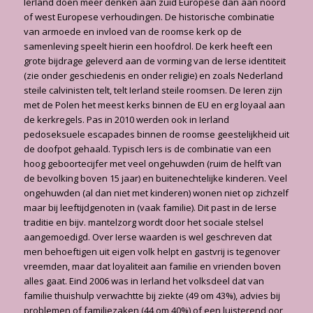
Ierland doen meer denken aan zuid Europese dan aan noord
of west Europese verhoudingen. De historische combinatie
van armoede en invloed van de roomse kerk op de
samenleving speelt hierin een hoofdrol. De kerk heeft een
grote bijdrage geleverd aan de vorming van de Ierse identiteit
(zie onder geschiedenis en onder religie) en zoals Nederland
steile calvinisten telt, telt Ierland steile roomsen. De Ieren zijn
met de Polen het meest kerks binnen de EU en erg loyaal aan
de kerkregels. Pas in 2010 werden ook in Ierland
pedoseksuele escapades binnen de roomse geestelijkheid uit
de doofpot gehaald. Typisch Iers is de combinatie van een
hoog geboortecijfer met veel ongehuwden (ruim de helft van
de bevol­king boven 15 jaar) en buitenechtelijke kinderen. Veel
ongehuwden (al dan niet met kinderen) wonen niet op zichzelf
maar bij leeftijdgenoten in (vaak familie). Dit past in de Ierse
traditie en bijv. mantelzorg wordt door het sociale stelsel
aangemoedigd. Over Ierse waarden is wel geschreven dat
men behoeftigen uit eigen volk helpt en gastvrij is tegenover
vreemden, maar dat loyaliteit aan familie en vrienden boven
alles gaat. Eind 2006 was in Ierland het volksdeel dat van
familie thuishulp verwachtte bij ziekte (49 om 43%), advies bij
problemen of familiezaken (44 om 40%) of een luisterend oor