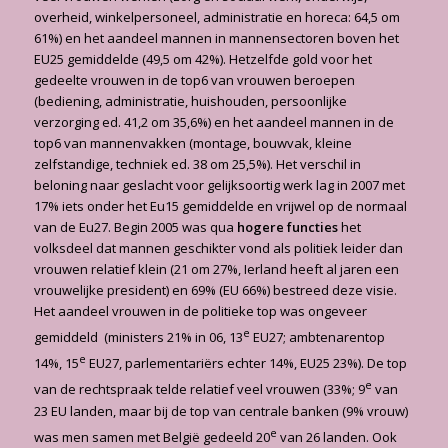
overheid, winkelpersoneel, administratie en horeca: 64,5 om
61%) en het aandeel mannen in mannensectoren boven het
EU25 gemiddelde (49,5 om 42%). Hetzelfde gold voor het
gedeelte vrouwen in de top6 van vrouwen beroepen
(bediening, administratie, huishouden, persoonlijke
verzorging ed. 41,2 om 35,6%) en het aandeel mannen in de
top6 van mannenvakken (montage, bouwvak, kleine
zelfstandige, techniek ed. 38 om 25,5%). Het verschil in
beloning naar geslacht voor gelijksoortig werk lag in 2007 met
17% iets onder het Eu15 gemiddelde en vrijwel op de normaal
van de Eu27. Begin 2005 was qua
hogere functies
het
volksdeel dat mannen geschikter vond als politiek leider dan
vrouwen relatief klein (21 om 27%, Ierland heeft al jaren een
vrouwelijke president) en 69% (EU 66%) bestreed deze visie.
Het aandeel vrouwen in de politieke top was ongeveer
e
gemiddeld (ministers 21% in 06, 13
EU27; ambtenarentop
e
14%, 15
EU27, parlementariërs echter 14%, EU25 23%). De top
e
van de rechtspraak telde relatief veel vrouwen (33%; 9
van
23 EU landen, maar bij de top van centrale banken (9% vrouw)
e
was men samen met België gedeeld 20
van 26 landen. Ook