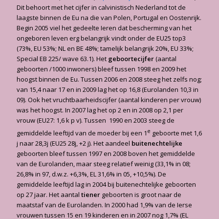
Dit behoort met het cijfer in calvinistisch Nederland tot de
laagste binnen de Eu na die van Polen, Portugal en Oostenrijk.
Begin 2005 viel het gedeelte Ieren dat bescherming van het
ongeboren leven erg belangrijk vindt onder de EU25 top3
(73%, EU 53%; NL en BE 48%; tamelijk belangrijk 20%, EU 33%;
Special EB 225/ wave 63.1). Het
geboortecijfer
(aantal
geboorten /1000 inwoners) bleef tussen 1998 en 2009 het
hoogst binnen de Eu. Tussen 2006 en 2008 steeg het zelfs nog;
van 15,4 naar 17 en in 2009 lag het op 16,8 (Eurolanden 10,3 in
09). Ook het vruchtbaarheidscijfer (aantal kinderen per vrouw)
was het hoogst. In 2007 lag het op 2 en in 2008 op 2,1 per
vrouw (EU27: 1,6 k p v). Tussen 1990 en 2003 steeg de
e
gemiddelde leeftijd van de moeder bij een 1
geboorte met 1,6
j naar 28,3j (EU25 28j, +2 j). Het aandeel
buitenechtelijke
geboorten bleef tussen 1997 en 2008 boven het gemiddelde
van de Eurolanden, maar steeg relatief weinig (33,1% in 08;
26,8% in 97, d.w.z. +6,3%, EL 31,6% in 05, +10,5%). De
gemiddelde leeftijd lag in 2004 bij buitenechtelijke geboorten
op 27 jaar. Het aantal
tiener
geboorten is groot naar de
maatstaf van de Eurolanden. In 2000 had 1,9% van de Ierse
vrouwen tussen 15 en 19 kinderen en in 2007 nog 1,7% (EL