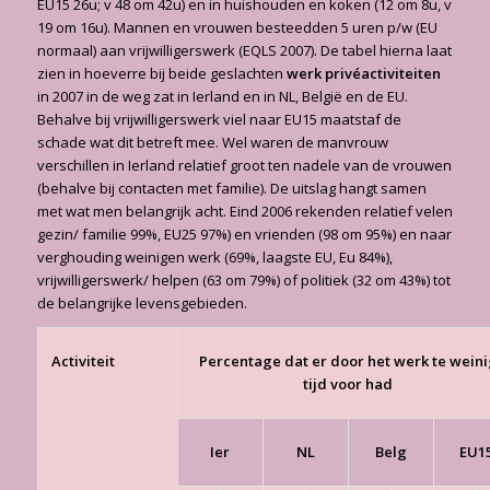
EU15 26u; v 48 om 42u) en in huishouden en koken (12 om 8u, v
19 om 16u). Mannen en vrouwen besteedden 5 uren p/w (EU
normaal) aan vrijwilligerswerk (EQLS 2007). De tabel hierna laat
zien in hoeverre bij beide geslachten
werk privéactiviteiten
in 2007 in de weg zat in Ierland en in NL, België en de EU.
Behalve bij vrijwilligerswerk viel naar EU15 maatstaf de
schade wat dit betreft mee. Wel waren de manvrouw
verschillen in Ierland relatief groot ten nadele van de vrouwen
(behalve bij contacten met familie). De uitslag hangt samen
met wat men belangrijk acht. Eind 2006 rekenden relatief velen
gezin/ familie 99%, EU25 97%) en vrienden (98 om 95%) en naar
verghouding weinigen werk (69%, laagste EU, Eu 84%),
vrijwilligerswerk/ helpen (63 om 79%) of politiek (32 om 43%) tot
de belangrijke levensgebieden.
Activiteit
Percentage dat er door het werk te weini
tijd voor had
Ier
NL
Belg
EU1