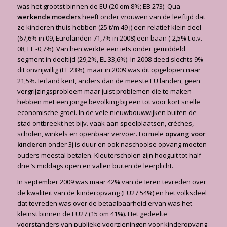
was het grootst binnen de EU (20 om 8%; EB 273). Qua
werkende moeders
heeft onder vrouwen van de leeftijd dat
ze kinderen thuis hebben (25 t/m 49 j) een relatief klein deel
(67,6% in 09, Eurolanden 71,7% in 2008) een baan (-2,5% t.o.v.
08, EL -0,7%). Van hen werkte een iets onder gemiddeld
segment in deeltijd (29,2%, EL 33,6%). In 2008 deed slechts 9%
dit onvrijwillig (EL 23%), maar in 2009 was dit opgelopen naar
21,5%. Ierland kent, anders dan de meeste EU landen, geen
vergrijzingsprobleem maar juist problemen die te maken
hebben met een jonge bevolking bij een tot voor kort snelle
economische groei. In de vele nieuwbouwwijken buiten de
stad ontbreekt het bijv. vaak aan speelplaatsen, crèches,
scholen, winkels en openbaar vervoer. Formele
opvang voor
kinderen
onder 3j is duur en ook naschoolse opvang moeten
ouders meestal betalen. Kleuterscholen zijn hooguit tot half
drie ’s middags open en vallen buiten de leerplicht.
In september 2009 was maar 42% van de Ieren tevreden over
de kwaliteit van de kinderopvang (EU27 54%) en het volksdeel
dat tevreden was over de betaalbaarheid ervan was het
kleinst binnen de EU27 (15 om 41%). Het gedeelte
voorstanders van publieke voorzieningen voor kinderopvang