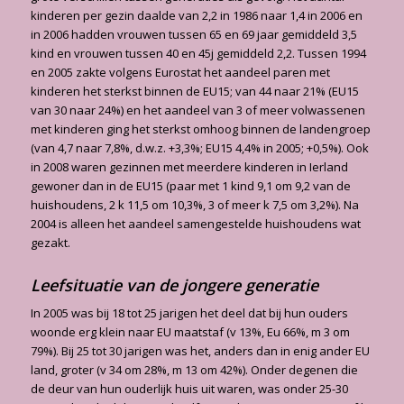
kinderen per gezin daalde van 2,2 in 1986 naar 1,4 in 2006 en
in 2006 hadden vrouwen tussen 65 en 69 jaar gemiddeld 3,5
kind en vrouwen tussen 40 en 45j gemiddeld 2,2. Tussen 1994
en 2005 zakte volgens Eurostat het aandeel paren met
kinderen het sterkst binnen de EU15; van 44 naar 21% (EU15
van 30 naar 24%) en het aandeel van 3 of meer volwassenen
met kinderen ging het sterkst omhoog binnen de landengroep
(van 4,7 naar 7,8%, d.w.z. +3,3%; EU15 4,4% in 2005; +0,5%). Ook
in 2008 waren gezinnen met meerdere kinderen in Ierland
gewoner dan in de EU15 (paar met 1 kind 9,1 om 9,2 van de
huishoudens, 2 k 11,5 om 10,3%, 3 of meer k 7,5 om 3,2%). Na
2004 is alleen het aandeel samengestelde huishoudens wat
gezakt.
Leefsituatie van de jongere generatie
In 2005 was bij 18 tot 25 jarigen het deel dat bij hun ouders
woonde erg klein naar EU maatstaf (v 13%, Eu 66%, m 3 om
79%). Bij 25 tot 30 jarigen was het, anders dan in enig ander EU
land, groter (v 34 om 28%, m 13 om 42%). Onder degenen die
de deur van hun ouderlijk huis uit waren, was onder 25-30