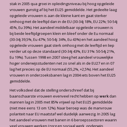
stak in 2005 qua groei in opleidingsniveau bij hoog opgeleide
vrouwen gunstig af bij het EU25 gemiddelde. Het gedeelte laag
opgeleide vrouwen is aan de kleine kant en gaat sterker
omhoog met de leeftijd dan in de EU (30-34j 18%, EU 22%; 50-54j
45%, Eu 39%). Het aandeel middelbaar opgeleide vrouwen is
bij beide leeftijdgroepen klein en bleef onder de Eu normaal
(30-34j 39,5%, Eu 47%; 50-54j: 34%, Eu 43%) en het aandeel hoog
opgeleide vrouwen gaat sterk omhoog met de leeftijd en liep
verder uit op deze standaard (30-34j 43%, EU 31%: 50-54j 21%,
Eu 19%). Tussen 1998 en 2007 steeg het aandeel vrouwelijke
hoger onderwijsstudenten net zo snel als in de EU27 en in 07
lag het precies op de EU normaal (55,2%, +2,5%). Het aandeel
vrouwen in onderzoeksbanen lag in 2004 iets boven het EU25
gemiddelde.
Het volksdeel dat de stelling onderschreef dat bij
baanschaarste vrouwen evenveel recht hebben op
werk
dan
mannen lag in 2005 met 85% vrijwel op het EU25 gemiddelde
(niet mee eens 13 om 12%). Naar beroep was de manvrouw
polariteit naar EU maatstaf wel duidelijk aanwezig. In 2005 lag
het aandeel vrouwen met banen in 6 beroepssectoren waarin
veel vrouwen werken (zorg en sociaal werk, onderwijs,