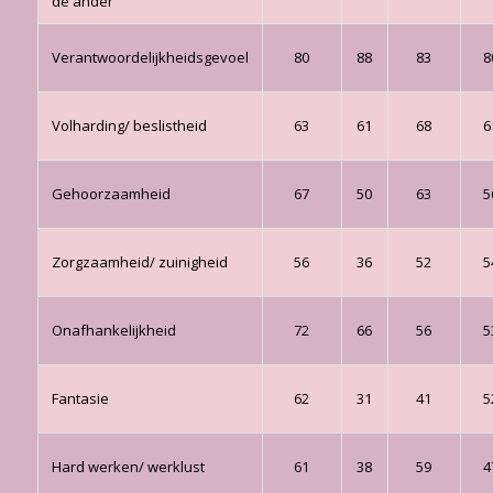
de ander
Verantwoordelijkheidsgevoel
80
88
83
8
Volharding/ beslistheid
63
61
68
6
Gehoorzaamheid
67
50
63
5
Zorgzaamheid/ zuinigheid
56
36
52
5
Onafhankelijkheid
72
66
56
5
Fantasie
62
31
41
5
Hard werken/ werklust
61
38
59
4