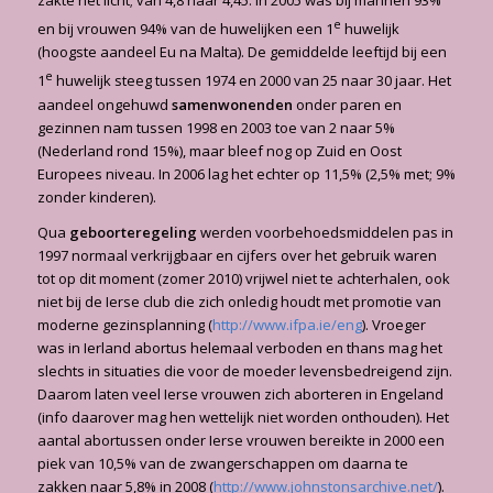
zakte het licht; van 4,8 naar 4,45. In 2005 was bij mannen 93%
e
en bij vrouwen 94% van de huwelijken een 1
huwelijk
(hoogste aandeel Eu na Malta). De gemiddelde leeftijd bij een
e
1
huwelijk steeg tussen 1974 en 2000 van 25 naar 30 jaar. Het
aandeel ongehuwd
samenwonenden
onder paren en
gezinnen nam tussen 1998 en 2003 toe van 2 naar 5%
(Nederland rond 15%), maar bleef nog op Zuid en Oost
Europees niveau. In 2006 lag het echter op 11,5% (2,5% met; 9%
zonder kinderen).
Qua
geboorteregeling
werden voorbehoedsmiddelen pas in
1997 normaal verkrijgbaar en cijfers over het gebruik waren
tot op dit moment (zomer 2010) vrijwel niet te achterhalen, ook
niet bij de Ierse club die zich onledig houdt met promotie van
moderne gezinsplanning (
http://www.ifpa.ie/eng
). Vroeger
was in Ierland abortus helemaal verboden en thans mag het
slechts in situaties die voor de moeder le­vensbedreigend zijn.
Daarom laten veel Ierse vrouwen zich aborteren in Engeland
(info daarover mag hen wettelijk niet worden onthouden). Het
aantal abortussen onder Ierse vrouwen bereikte in 2000 een
piek van 10,5% van de zwangerschappen om daarna te
zakken naar 5,8% in 2008 (
http://www.johnstonsarchive.net/
).