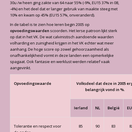
30u /w heen ging zakte van 64 naar 55% (-9%, EU15 37% in 08,
-4%) en het deel dat er langer gebruik van maakte steeg met
10% en kwam op 45% (EU15 57%, onveranderd).
In de tabel is te zien hoe Ieren begin 2005 op
opvoedingswaarden
scoorden. Het Ierse patroon lijkt sterk
op dat in het VK. De wat calvinistisch aandoende waarden
volharding en zuinigheid krijgen in het VK echter wat meer
aanhang. De hoge score op zowel gehoorzaamheid als
onafhankelijkheid vormt in deze landen een opmerkelijke
spagaat. Ook fantasie en werklust werden relatief vaak
aangevinkt.
Opvoedingswaarde
Volksdeel dat deze in 2005 er
belangrijk vond in %.
Ierland
NL
België
EU
Tolerantie en respect voor
85
90
83
8