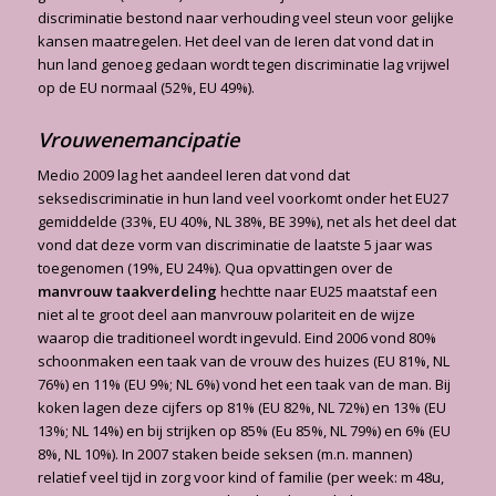
discriminatie bestond naar verhouding veel steun voor gelijke
kansen maatregelen. Het deel van de Ieren dat vond dat in
hun land genoeg gedaan wordt tegen discriminatie lag vrijwel
op de EU normaal (52%, EU 49%).
Vrouwenemancipatie
Medio 2009 lag het aandeel Ieren dat vond dat
seksediscriminatie in hun land veel voorkomt onder het EU27
gemiddelde (33%, EU 40%, NL 38%, BE 39%), net als het deel dat
vond dat deze vorm van discriminatie de laatste 5 jaar was
toegenomen (19%, EU 24%). Qua opvattingen over de
manvrouw taakverdeling
hechtte naar EU25 maatstaf een
niet al te groot deel aan manvrouw polariteit en de wijze
waarop die traditioneel wordt ingevuld. Eind 2006 vond 80%
schoonmaken een taak van de vrouw des huizes (EU 81%, NL
76%) en 11% (EU 9%; NL 6%) vond het een taak van de man. Bij
koken lagen deze cijfers op 81% (EU 82%, NL 72%) en 13% (EU
13%; NL 14%) en bij strijken op 85% (Eu 85%, NL 79%) en 6% (EU
8%, NL 10%). In 2007 staken beide seksen (m.n. mannen)
relatief veel tijd in zorg voor kind of familie (per week: m 48u,