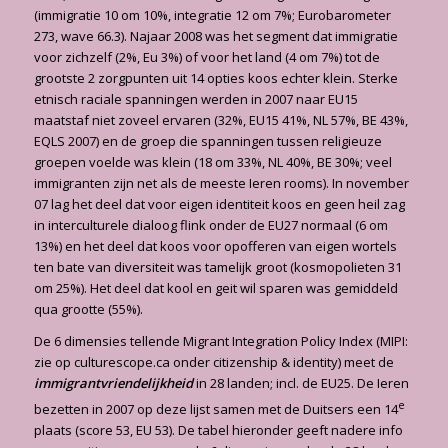
(immigratie 10 om 10%, integratie 12 om 7%; Eurobarometer
273, wave 66.3). Najaar 2008 was het segment dat immigratie
voor zichzelf (2%, Eu 3%) of voor het land (4 om 7%) tot de
grootste 2 zorgpunten uit 14 opties koos echter klein. Sterke
etnisch raciale spanningen werden in 2007 naar EU15
maatstaf niet zoveel ervaren (32%, EU15 41%, NL 57%, BE 43%,
EQLS 2007) en de groep die spanningen tussen religieuze
groepen voelde was klein (18 om 33%, NL 40%, BE 30%; veel
immigranten zijn net als de meeste Ieren rooms). In november
07 lag het deel dat voor eigen identiteit koos en geen heil zag
in interculturele dialoog flink onder de EU27 normaal (6 om
13%) en het deel dat koos voor opofferen van eigen wortels
ten bate van diversiteit was tamelijk groot (kosmopolieten 31
om 25%). Het deel dat kool en geit wil sparen was gemiddeld
qua grootte (55%).
De 6 dimensies tellende Migrant Integration Policy Index (MIPI:
zie op culturescope.ca onder citizenship & identity) meet de
immigrantvriendelijkheid
in 28 landen; incl. de EU25. De Ieren
e
bezetten in 2007 op deze lijst samen met de Duitsers een 14
plaats (score 53, EU 53). De tabel hieronder geeft nadere info