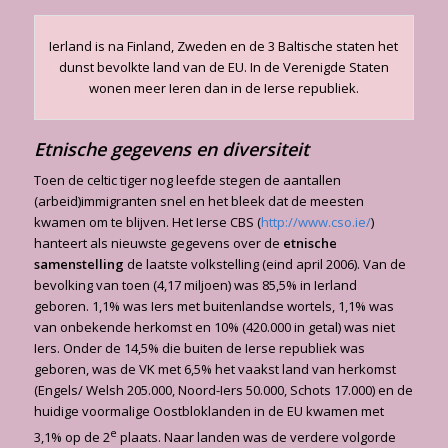
Ierland is na Finland, Zweden en de 3 Baltische staten het
dunst bevolkte land van de EU. In de Verenigde Staten
wonen meer Ieren dan in de Ierse republiek.
Etnische gegevens en diversiteit
Toen de celtic tiger nog leefde stegen de aantallen
(arbeid)immigranten snel en het bleek dat de meesten
kwamen om te blijven. Het Ierse CBS (
http://www.cso.ie/
)
hanteert als nieuwste gegevens over de
etnische
samenstelling
de laatste volkstelling (eind april 2006). Van de
bevolking van toen (4,17 miljoen) was 85,5% in Ierland
geboren. 1,1% was Iers met buitenlandse wortels, 1,1% was
van onbekende herkomst en 10% (420.000 in getal) was niet
Iers. Onder de 14,5% die buiten de Ierse republiek was
geboren, was de VK met 6,5% het vaakst land van herkomst
(Engels/ Welsh 205.000, Noord-Iers 50.000, Schots 17.000) en de
huidige voormalige Oostbloklanden in de EU kwamen met
e
3,1% op de 2
plaats. Naar landen was de verdere volgorde