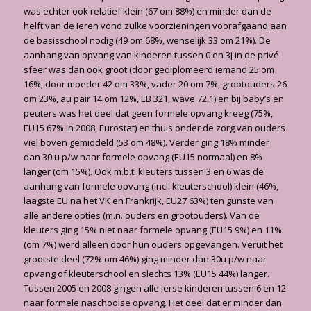
was echter ook relatief klein (67 om 88%) en minder dan de
helft van de Ieren vond zulke voorzieningen voorafgaand aan
de basisschool nodig (49 om 68%, wenselijk 33 om 21%). De
aanhang van opvang van kinderen tussen 0 en 3j in de privé
sfeer was dan ook groot (door gediplomeerd iemand 25 om
16%; door moeder 42 om 33%, vader 20 om 7%, grootouders 26
om 23%, au pair 14 om 12%, EB 321, wave 72,1) en bij baby’s en
peuters was het deel dat geen formele opvang kreeg (75%,
EU15 67% in 2008, Eurostat) en thuis onder de zorg van ouders
viel boven gemiddeld (53 om 48%). Verder ging 18% minder
dan 30 u p/w naar formele opvang (EU15 normaal) en 8%
langer (om 15%). Ook m.b.t. kleuters tussen 3 en 6 was de
aanhang van formele opvang (incl. kleuterschool) klein (46%,
laagste EU na het VK en Frankrijk, EU27 63%) ten gunste van
alle andere opties (m.n. ouders en grootouders). Van de
kleuters ging 15% niet naar formele opvang (EU15 9%) en 11%
(om 7%) werd alleen door hun ouders opgevangen. Veruit het
grootste deel (72% om 46%) ging minder dan 30u p/w naar
opvang of kleuterschool en slechts 13% (EU15 44%) langer.
Tussen 2005 en 2008 gingen alle Ierse kinderen tussen 6 en 12
naar formele naschoolse opvang. Het deel dat er minder dan