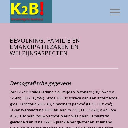
BEVOLKING, FAMILIE EN
EMANCIPATIEZAKEN EN
WELZIJNSASPECTEN
Demografische gegevens
Per 1-1-2010 telde Ierland 4,46 miljoen inwoners (+0,17% t.o.v.
1-1-09; EU27 +0,25%). Sinds 2006 is sprake van een afnemende
groei. Dichtheid 2007: 63,7 inwoners per km² (EU15 118/ km²).
Levensverwachting 2008: 80 jaar (m 77,5j; EU27 76,1j; v 82,3 om
82,2j). Het manvrouw verschil hierin was naar Eu maatstaf
gemiddeld en is na 1998 ½ jaar kleiner geworden. In Ierland