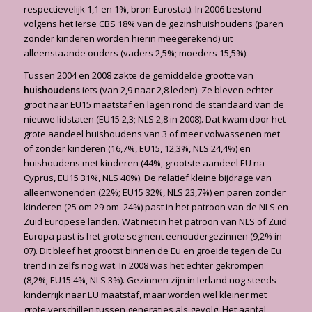
respectievelijk 1,1 en 1%, bron Eurostat). In 2006 bestond
volgens het Ierse CBS 18% van de gezinshuishoudens (paren
zonder kinderen worden hierin meegerekend) uit
alleenstaande ouders (vaders 2,5%; moeders 15,5%).
Tussen 2004 en 2008 zakte de gemiddelde grootte van
huishoudens
iets (van 2,9 naar 2,8 leden). Ze bleven echter
groot naar EU15 maatstaf en lagen rond de standaard van de
nieuwe lidstaten (EU15 2,3; NLS 2,8 in 2008). Dat kwam door het
grote aandeel huishoudens van 3 of meer volwassenen met
of zonder kinderen (16,7%, EU15, 12,3%, NLS 24,4%) en
huishoudens met kinderen (44%, grootste aandeel EU na
Cyprus, EU15 31%, NLS 40%). De relatief kleine bijdrage van
alleenwonenden (22%; EU15 32%, NLS 23,7%) en paren zonder
kinderen (25 om 29 om 24%) past in het patroon van de NLS en
Zuid Europese landen. Wat niet in het patroon van NLS of Zuid
Europa past is het grote segment eenoudergezinnen (9,2% in
07). Dit bleef het grootst binnen de Eu en groeide tegen de Eu
trend in zelfs nog wat. In 2008 was het echter gekrompen
(8,2%; EU15 4%, NLS 3%). Gezinnen zijn in Ierland nog steeds
kinderrijk naar EU maatstaf, maar worden wel kleiner met
grote verschillen tussen generaties als gevolg. Het aantal