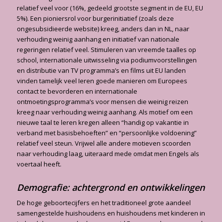
relatief veel voor (16%, gedeeld grootste segment in de EU, EU
5%). Een pioniersrol voor burgerinitiatief (zoals deze
ongesubsidieerde website) kreeg, anders dan in NL, naar
verhouding weinig aanhang en initiatief van nationale
regeringen relatief veel. Stimuleren van vreemde taalles op
school, internationale uitwisseling via podiumvoorstellingen
en distributie van TV programma’s en films uit EU landen
vinden tamelijk veel Ieren goede manieren om Europees
contact te bevorderen en internationale
ontmoetingsprogramma’s voor mensen die weinig reizen
kreeg naar verhouding weinig aanhang. Als motief om een
nieuwe taal te leren kregen alleen “handig op vakantie in
verband met basisbehoeften” en “persoonlijke voldoening”
relatief veel steun. Vrijwel alle andere motieven scoorden
naar verhouding laag, uiteraard mede omdat men Engels als
voertaal heeft.
Demografie: achtergrond en ontwikkelingen
De hoge geboortecijfers en het traditioneel grote aandeel
samengestelde huishoudens en huishoudens met kinderen in