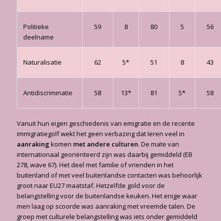
Politieke
59
8
80
5
56
deelname
Naturalisatie
62
5*
51
8
43
Antidiscriminatie
58
13*
81
5*
58
Vanuit hun eigen geschiedenis van emigratie en de recente
immigratiegolf wekt het geen verbazing dat Ieren veel in
aanraking
komen
met andere culturen
. De mate van
internationaal georiënteerd zijn was daarbij gemiddeld (EB
278, wave 67). Het deel met familie of vrienden in het
buitenland of met veel buitenlandse contacten was behoorlijk
groot naar EU27 maatstaf. Hetzelfde gold voor de
belangstelling voor de buitenlandse keuken. Het enige waar
men laag op scoorde was aanraking met vreemde talen. De
groep met culturele belangstelling was iets onder gemiddeld