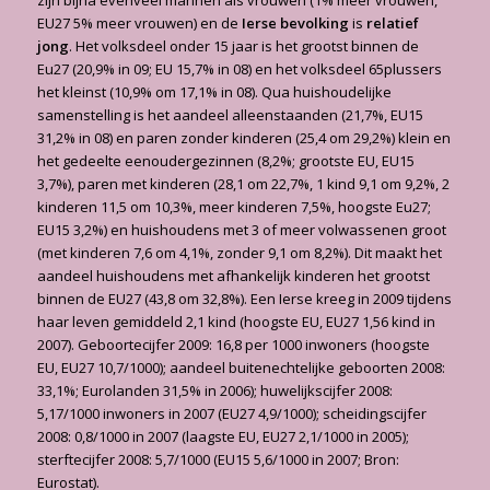
zijn bijna evenveel mannen als vrouwen (1% meer vrouwen,
EU27 5% meer vrouwen) en de
Ierse bevolking
is
relatief
jong
. Het volksdeel onder 15 jaar is het grootst binnen de
Eu27 (20,9% in 09; EU 15,7% in 08) en het volksdeel 65plussers
het kleinst (10,9% om 17,1% in 08). Qua huishoudelijke
samenstelling is het aandeel alleenstaanden (21,7%, EU15
31,2% in 08) en paren zonder kinderen (25,4 om 29,2%) klein en
het gedeelte eenoudergezinnen (8,2%; grootste EU, EU15
3,7%), paren met kinderen (28,1 om 22,7%, 1 kind 9,1 om 9,2%, 2
kinderen 11,5 om 10,3%, meer kinderen 7,5%, hoogste Eu27;
EU15 3,2%) en huishoudens met 3 of meer volwassenen groot
(met kinderen 7,6 om 4,1%, zonder 9,1 om 8,2%). Dit maakt het
aandeel huishoudens met afhankelijk kinderen het grootst
binnen de EU27 (43,8 om 32,8%). Een Ierse kreeg in 2009 tij­dens
haar leven gemiddeld 2,1 kind (hoogste EU, EU27 1,56 kind in
2007). Geboortecijfer 2009: 16,8 per 1000 inwoners (hoogste
EU, EU27 10,7/1000); aandeel buitenechtelijke geboorten 2008:
33,1%; Eurolanden 31,5% in 2006); huwelijkscijfer 2008:
5,17/1000 inwoners in 2007 (EU27 4,9/1000); scheidingscijfer
2008: 0,8/1000 in 2007 (laagste EU, EU27 2,1/1000 in 2005);
sterftecijfer 2008: 5,7/1000 (EU15 5,6/1000 in 2007; Bron:
Eurostat).