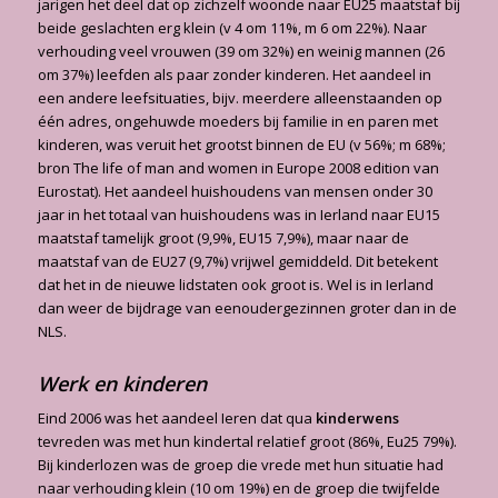
jarigen het deel dat op zichzelf woonde naar EU25 maatstaf bij
beide geslachten erg klein (v 4 om 11%, m 6 om 22%). Naar
verhouding veel vrouwen (39 om 32%) en weinig mannen (26
om 37%) leefden als paar zonder kinderen. Het aandeel in
een andere leefsituaties, bijv. meerdere alleenstaanden op
één adres, ongehuwde moeders bij familie in en paren met
kinderen, was veruit het grootst binnen de EU (v 56%; m 68%;
bron The life of man and women in Europe 2008 edition van
Eurostat). Het aandeel huishoudens van mensen onder 30
jaar in het totaal van huishoudens was in Ierland naar EU15
maatstaf tamelijk groot (9,9%, EU15 7,9%), maar naar de
maatstaf van de EU27 (9,7%) vrijwel gemiddeld. Dit betekent
dat het in de nieuwe lidstaten ook groot is. Wel is in Ierland
dan weer de bijdrage van eenoudergezinnen groter dan in de
NLS.
Werk en kinderen
Eind 2006 was het aandeel Ieren dat qua
kinderwens
tevreden was met hun kindertal relatief groot (86%, Eu25 79%).
Bij kinderlozen was de groep die vrede met hun situatie had
naar verhouding klein (10 om 19%) en de groep die twijfelde