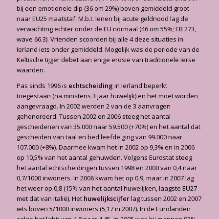
bij een emotionele dip (36 om 29%) boven gemiddeld groot
naar EU25 maatstaf. M.b.t. lenen bij acute geldnood lag de
verwachting echter onder de EU normaal (46 om 55%; EB 273,
wave 66.3). Vrienden scoorden bij alle 4 deze situaties in
Ierland iets onder gemiddeld. Mogelijk was de periode van de
Keltische tijger debet aan enige erosie van traditionele Ierse
waarden.
Pas sinds 1996 is
echtscheiding
in Ierland beperkt
toegestaan (na minstens 3 jaar huwelijk) en het moet worden
aangevraagd. In 2002 werden 2 van de 3 aanvragen
gehonoreerd. Tussen 2002 en 2006 steeg het aantal
gescheidenen van 35.000 naar 59.500 (+70%) en het aantal dat
gescheiden van taal en bed leefde ging van 99.000 naar
107.000 (+8%). Daarmee kwam het in 2002 op 9,3% en in 2006
op 10,5% van het aantal gehuwden. Volgens Eurostat steeg
het aantal echtscheidingen tussen 1998 en 2000 van 0,4 naar
0,7/1000 inwoners. In 2006 kwam het op 0,9; maar in 2007 lag
het weer op 0,8 (15% van het aantal huwelijken, laagste EU27
met dat van Italië). Het
huwelijkscijfer
lag tussen 2002 en 2007
iets boven 5/1000 inwoners (5,17 in 2007). In de Eurolanden