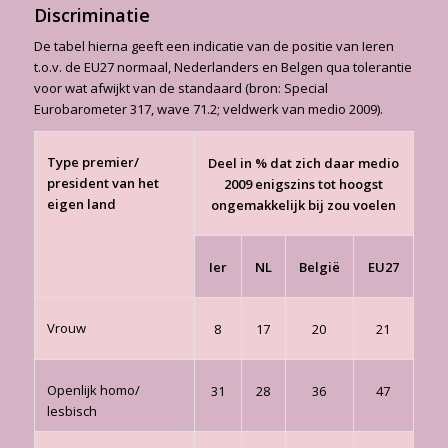
Discriminatie
De tabel hierna geeft een indicatie van de positie van Ieren
t.o.v. de EU27 normaal, Nederlanders en Belgen qua tolerantie
voor wat afwijkt van de standaard (bron: Special
Eurobarometer 317, wave 71.2; veldwerk van medio 2009).
Type premier/
Deel in % dat zich daar medio
president van het
2009 enigszins tot hoogst
eigen land
ongemakkelijk bij zou voelen
Ier
NL
België
EU27
Vrouw
8
17
20
21
Openlijk homo/
31
28
36
47
lesbisch