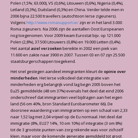
Polen (1,5%; 63.000), VS (0,6%), Litouwen (0,6%), Nigeria (0,4%),
Letland (0,3%), Duitsland (0,3%) en China. Verder telde men in
2006 bijna 22.500 travellers (autochtoon Ierse zigeuners).
Volgens
http://www.romasupport.ie/
zijn er in het land 3.000
Roma zigeuners. Na 2006 zijn de aantallen Oost Europeanen
nog toegenomen. Voor 2009 kwam Eurostat bijv. op 121.000
Polen (2,8%), 37.500 Litouwers (0,8%) en 19.000 Letten (0,4%).
Het aantal
asiel verzoeken
bereikte in 2002 een piek van
11.600 en zakte naar 3900 in 2007. Tussen 03 en 07 zijn 25.500
staatsburgerschappen toegekend.
Het snel gestegen aandeel immigranten kleurt de
opinie over
minderheden
. Het Ierse volksdeel dat integratie van
minderheden erg belangrijk vond lag begin 2005 boven het
Eu25 gemiddelde (48 om 37%) evenals het deel dat eind 2006
onderschreef dat immigranten veel bijdragen aan het eigen
land (56 om 40%, bron Standard Eurobarometer 66). De
doorsnee waardering van immigranten op een schaal van 2,33
naar 1,52 lag met 2,04 vrijwel op de Eu normaal. Het deel dat
immigratie (8%, EU27 14%, 10 om 10%) of integratie (3 om 8%)
tot de 3 grootste punten van zorg rekende was voor zichzelf
klein, maar voor de komende generatie gemiddeld tot groot