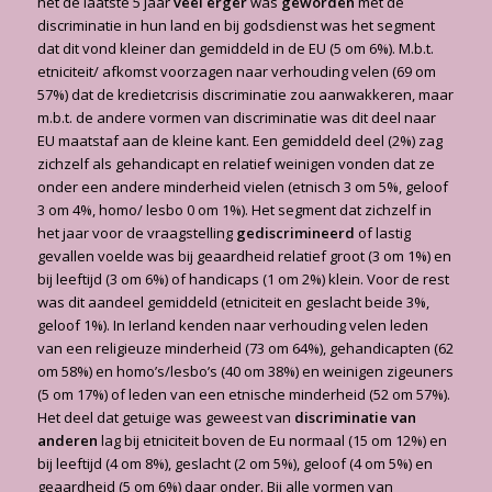
het de laatste 5 jaar
veel erger
was
geworden
met de
discriminatie in hun land en bij godsdienst was het segment
dat dit vond kleiner dan gemiddeld in de EU (5 om 6%). M.b.t.
etniciteit/ afkomst voorzagen naar verhouding velen (69 om
57%) dat de kredietcrisis discriminatie zou aanwakkeren, maar
m.b.t. de andere vormen van discriminatie was dit deel naar
EU maatstaf aan de kleine kant. Een gemiddeld deel (2%) zag
zichzelf als gehandicapt en relatief weinigen vonden dat ze
onder een andere minderheid vielen (etnisch 3 om 5%, geloof
3 om 4%, homo/ lesbo 0 om 1%). Het segment dat zichzelf in
het jaar voor de vraagstelling
gediscrimineerd
of lastig
gevallen voelde was bij geaardheid relatief groot (3 om 1%) en
bij leeftijd (3 om 6%) of handicaps (1 om 2%) klein. Voor de rest
was dit aandeel gemiddeld (etniciteit en geslacht beide 3%,
geloof 1%). In Ierland kenden naar verhouding velen leden
van een religieuze minderheid (73 om 64%), gehandicapten (62
om 58%) en homo’s/lesbo’s (40 om 38%) en weinigen zigeuners
(5 om 17%) of leden van een etnische minderheid (52 om 57%).
Het deel dat getuige was geweest van
discriminatie van
anderen
lag bij etniciteit boven de Eu normaal (15 om 12%) en
bij leeftijd (4 om 8%), geslacht (2 om 5%), geloof (4 om 5%) en
geaardheid (5 om 6%) daar onder. Bij alle vormen van