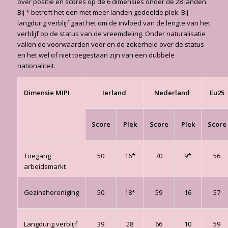
over positie en scores op de 6 dimensies onder de 28 landen.
Bij * betreft het een met meer landen gedeelde plek. Bij
langdurig verblijf gaat het om de invloed van de lengte van het
verblijf op de status van de vreemdeling. Onder naturalisatie
vallen de voorwaarden voor en de zekerheid over de status
en het wel of niet toegestaan zijn van een dubbele
nationaliteit.
Dimensie MIPI
Ierland
Nederland
Eu25
Score
Plek
Score
Plek
Score
Toegang
50
16*
70
9*
56
arbeidsmarkt
Gezinshereniging
50
18*
59
16
57
Langdurig verblijf
39
28
66
10
59