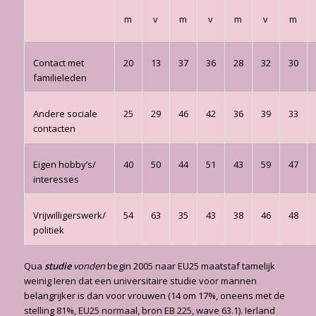
m
v
m
v
m
v
m
Contact met
20
13
37
36
28
32
30
familieleden
Andere sociale
25
29
46
42
36
39
33
contacten
Eigen hobby’s/
40
50
44
51
43
59
47
interesses
Vrijwilligerswerk/
54
63
35
43
38
46
48
politiek
Qua
studie
vonden
begin 2005 naar EU25 maatstaf tamelijk
weinig Ieren dat een universitaire studie voor mannen
belangrijker is dan voor vrouwen (14 om 17%, oneens met de
stelling 81%, EU25 normaal, bron EB 225, wave 63.1). Ierland