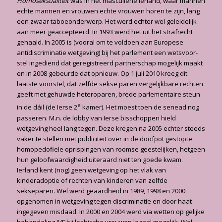
Homoseksualiteit
was in het masculiene Ierland, waar mannen
echte mannen en vrouwen echte vrouwen horen te zijn, lang
een zwaar taboeonderwerp. Het werd echter wel geleidelijk
aan meer geaccepteerd. In 1993 werd het uit het strafrecht
gehaald. In 2005 is (vooral om te voldoen aan Europese
antidiscriminatie wetgeving) bij het parlement een wetsvoor­
stel ingediend dat geregistreerd partnerschap mogelijk maakt
en in 2008 gebeurde dat opnieuw. Op 1 juli 2010 kreeg dit
laatste voorstel, dat zelfde sekse paren vergelijkbare rechten
geeft met gehuwde heteroparen, brede parlementaire steun
e
in de dáil (de Ierse 2
kamer). Het moest toen de senead nog
passeren. M.n. de lobby van Ierse bisschoppen hield
wetgeving heel lang tegen. Deze kregen na 2005 echter steeds
vaker te stellen met publiciteit over in de doofpot gestopte
homopedofiele oprispingen van roomse geestelijken, hetgeen
hun geloofwaardigheid uiteraard niet ten goede kwam.
Ierland kent (nog) geen wetgeving op het vlak van
kinderadoptie of rechten van kinderen van zelfde
sekseparen. Wel werd geaardheid in 1989, 1998 en 2000
opgenomen in wetgeving tegen discriminatie en door haat
ingegeven misdaad. In 2000 en 2004 werd via wetten op gelijke
behandeling IVF bij lesbische vrouwen legaal mogelijk. Wel