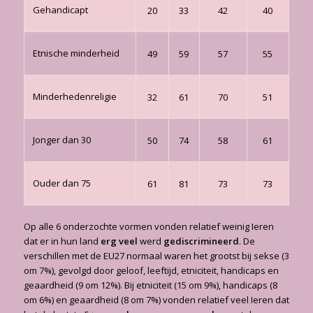
Gehandicapt
20
33
42
40
Etnische minderheid
49
59
57
55
Minderhedenreligie
32
61
70
51
Jonger dan 30
50
74
58
61
Ouder dan 75
61
81
73
73
Op alle 6 onderzochte vormen vonden relatief weinig Ieren
dat er in hun land
erg veel
werd
gediscrimineerd
. De
verschillen met de EU27 normaal waren het grootst bij sekse (3
om 7%), gevolgd door geloof, leeftijd, etniciteit, handicaps en
geaardheid (9 om 12%). Bij etniciteit (15 om 9%), handicaps (8
om 6%) en geaardheid (8 om 7%) vonden relatief veel Ieren dat