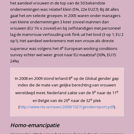
het aandeel vrouwen in de top van de 50 bekendste
ondernemingen was relatief klein (5%, 22e EU27). Bij dit alles
gaat het om selecte groepen. In 2005 waren onder managers
van kleine ondernemingen 3 keer zoveel mannen dan
vrouwen (EU 1½ x zoveel) en bij zelfstandigen met personeel
lag de manvrouw verhouding ook flink uit het lood (3 op 1; EU 2
op1). Het aandeel werknemers met een vrouw als directe
e
superieur was volgens het 4
European working conditions
survey echter wel weer groot naar EU maatstaf (30%, EU15
24%).
e
In 2008 en 2009 stond Ierland 8
op de Global gender gap
index die de mate van gelijke berechting van vrouwen
e
e
wereldwijd meet. Nederland zakte van de 9
naar de 11
e
e
en België van de 29
naar de 32
plek
(
http://www.rte.ie/news/2009/1027/genderreport.pdf
).
Homo-emancipatie