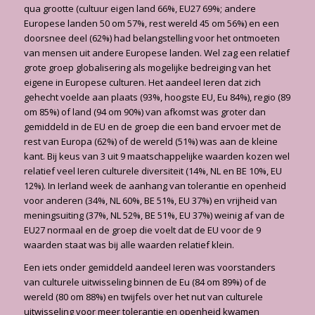
qua grootte (cultuur eigen land 66%, EU27 69%; andere
Europese landen 50 om 57%, rest wereld 45 om 56%) en een
doorsnee deel (62%) had belangstelling voor het ontmoeten
van mensen uit andere Europese landen. Wel zag een relatief
grote groep globalisering als mogelijke bedreiging van het
eigene in Europese culturen. Het aandeel Ieren dat zich
gehecht voelde aan plaats (93%, hoogste EU, Eu 84%), regio (89
om 85%) of land (94 om 90%) van afkomst was groter dan
gemiddeld in de EU en de groep die een band ervoer met de
rest van Europa (62%) of de wereld (51%) was aan de kleine
kant. Bij keus van 3 uit 9 maatschappelijke waarden kozen wel
relatief veel Ieren culturele diversiteit (14%, NL en BE 10%, EU
12%). In Ierland week de aanhang van tolerantie en openheid
voor anderen (34%, NL 60%, BE 51%, EU 37%) en vrijheid van
meningsuiting (37%, NL 52%, BE 51%, EU 37%) weinig af van de
EU27 normaal en de groep die voelt dat de EU voor de 9
waarden staat was bij alle waarden relatief klein.
Een iets onder gemiddeld aandeel Ieren was voorstanders
van culturele uitwisseling binnen de Eu (84 om 89%) of de
wereld (80 om 88%) en twijfels over het nut van culturele
uitwisseling voor meer tolerantie en openheid kwamen