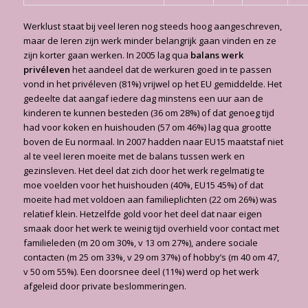
Werklust staat bij veel Ieren nog steeds hoog aangeschreven,
maar de Ieren zijn werk minder belangrijk gaan vinden en ze
zijn korter gaan werken. In 2005 lag qua
balans werk
privéleven
het aandeel dat de werkuren goed in te passen
vond in het privéleven (81%) vrijwel op het EU gemiddelde. Het
gedeelte dat aangaf iedere dag minstens een uur aan de
kinderen te kunnen besteden (36 om 28%) of dat genoeg tijd
had voor koken en huishouden (57 om 46%) lag qua grootte
boven de Eu normaal. In 2007 hadden naar EU15 maatstaf niet
al te veel Ieren moeite met de balans tussen werk en
gezinsleven. Het deel dat zich door het werk regelmatig te
moe voelden voor het huishouden (40%, EU15 45%) of dat
moeite had met voldoen aan familieplichten (22 om 26%) was
relatief klein. Hetzelfde gold voor het deel dat naar eigen
smaak door het werk te weinig tijd overhield voor contact met
familieleden (m 20 om 30%, v 13 om 27%), andere sociale
contacten (m 25 om 33%, v 29 om 37%) of hobby’s (m 40 om 47,
v 50 om 55%). Een doorsnee deel (11%) werd op het werk
afgeleid door private beslommeringen.