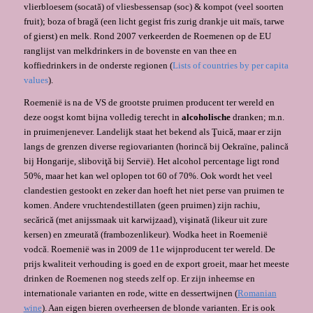
vlierbloesem (socată) of vliesbessensap (soc) & kompot (veel soorten
fruit); boza of bragă (een licht gegist fris zurig drankje uit maïs, tarwe
of gierst) en melk. Rond 2007 verkeerden de Roemenen op de EU
ranglijst van melkdrinkers in de bovenste en van thee en
koffiedrinkers in de onderste regionen (
Lists of countries by per capita
values
).
Roemenië is na de VS de grootste pruimen producent ter wereld en
deze oogst komt bijna volledig terecht in
alcoholische
dranken; m.n.
in pruimenjenever. Landelijk staat het bekend als Ţuică, maar er zijn
langs de grenzen diverse regiovarianten (horincă bij Oekraïne, palincă
bij Hongarije, sliboviţă bij Servië). Het alcohol percentage ligt rond
50%, maar het kan wel oplopen tot 60 of 70%. Ook wordt het veel
clandestien gestookt en zeker dan hoeft het niet perse van pruimen te
komen. Andere vruchtendestillaten (geen pruimen) zijn rachiu,
secărică (met anijssmaak uit karwijzaad), vişinată (likeur uit zure
kersen) en zmeurată (frambozenlikeur). Wodka heet in Roemenië
vodcă. Roemenië was in 2009 de 11e wijnproducent ter wereld. De
prijs kwaliteit verhouding is goed en de export groeit, maar het meeste
drinken de Roemenen nog steeds zelf op. Er zijn inheemse en
internationale varianten en rode, witte en dessertwijnen (
Romanian
wine
). Aan eigen bieren overheersen de blonde varianten. Er is ook