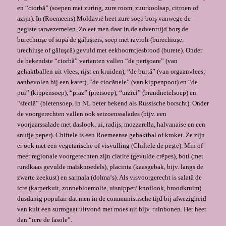
en “ciorbă” (soepen met zuring, zure room, zuurkoolsap, citroen of
azijn). In (Roemeens) Moldavië heet zure soep borș vanwege de
gegiste tarwezemelen. Zo eet men daar in de adventtijd borş de
burechiuşe of supă de găluşteis, soep met ravioli (burechiuşe,
urechiuşe of găluşcă) gevuld met eekhoorntjesbrood (burete). Onder
de bekendste “ciorbă” varianten vallen “de perişoare” (van
gehaktballen uit vlees, rijst en kruiden), “de burtă” (van orgaanvlees;
aanbevolen bij een kater), “de ciocănele” (van kippenpoot) en “de
pui” (kippensoep), “praz” (preisoep), “urzici” (brandnetelsoep) en
“sfeclă” (bietensoep, in NL beter bekend als Russische borscht). Onder
de voorgerechten vallen ook seizoenssalades (bijv. een
voorjaarssalade met daslook, ui, radijs, mozzarella, halvanaise en een
snufje peper). Chiftele is een Roemeense gehaktbal of kroket. Ze zijn
er ook met een vegetarische of visvulling (Chiftele de peşte). Min of
meer regionale voorgerechten zijn clatite (gevulde crêpes), boti (met
rundkaas gevulde maïsknoedels), placinta (kaasgebak, bijv. langs de
zwarte zeekust) en sarmala (dolma‘s). Als visvoorgerecht is salată de
icre (karperkuit, zonnebloemolie, uisnipper/ knoflook, broodkruim)
dusdanig populair dat men in de communistische tijd bij afwezigheid
van kuit een surrogaat uitvond met moes uit bijv. tuinbonen. Het heet
dan “ïcre de fasole”.