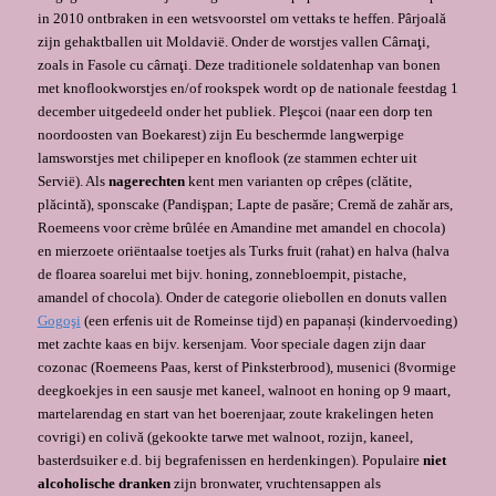
in 2010 ontbraken in een wetsvoorstel om vettaks te heffen. Pârjoală
zijn gehaktballen uit Moldavië. Onder de worstjes vallen Cârnaţi,
zoals in Fasole cu cârnaţi. Deze traditionele soldatenhap van bonen
met knoflookworstjes en/of rookspek wordt op de nationale feestdag 1
december uitgedeeld onder het publiek. Pleşcoi (naar een dorp ten
noordoosten van Boekarest) zijn Eu beschermde langwerpige
lamsworstjes met chilipeper en knoflook (ze stammen echter uit
Servië). Als
nagerechten
kent men varianten op crêpes (clătite,
plăcintă), sponscake (Pandişpan; Lapte de pasăre; Cremă de zahăr ars,
Roemeens voor crème brûlée en Amandine met amandel en chocola)
en mierzoete oriëntaalse toetjes als Turks fruit (rahat) en halva (halva
de floarea soarelui met bijv. honing, zonnebloempit, pistache,
amandel of chocola). Onder de categorie oliebollen en donuts vallen
Gogoşi
(een erfenis uit de Romeinse tijd) en papanași (kindervoeding)
met zachte kaas en bijv. kersenjam. Voor speciale dagen zijn daar
cozonac (Roemeens Paas, kerst of Pinksterbrood), musenici (8vormige
deegkoekjes in een sausje met kaneel, walnoot en honing op 9 maart,
martelarendag en start van het boerenjaar, zoute krakelingen heten
covrigi) en colivă (gekookte tarwe met walnoot, rozijn, kaneel,
basterdsuiker e.d. bij begrafenissen en herdenkingen). Populaire
niet
alcoholische
dranken
zijn bronwater, vruchtensappen als