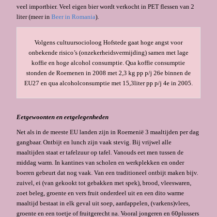
veel importbier. Veel eigen bier wordt verkocht in PET flessen van 2
liter (meer in
Beer in Romania
).
Volgens cultuursocioloog Hofstede gaat hoge angst voor
onbekende risico’s (onzekerheidsvermijding) samen met lage
koffie en hoge alcohol consumptie. Qua koffie consumptie
stonden de Roemenen in 2008 met 2,3 kg pp p/j 26e binnen de
EU27 en qua alcoholconsumptie met 15,3liter pp p/j 4e in 2005.
Eetgewoonten en eetgelegenheden
Net als in de meeste EU landen zijn in Roemenië 3 maaltijden per dag
gangbaar. Ontbijt en lunch zijn vaak stevig. Bij vrijwel alle
maaltijden staat er tafelzuur op tafel. Vanouds eet men tussen de
middag warm. In kantines van scholen en werkplekken en onder
boeren gebeurt dat nog vaak. Van een traditioneel ontbijt maken bijv.
zuivel, ei (van gekookt tot gebakken met spek), brood, vleeswaren,
zoet beleg, groente en vers fruit onderdeel uit en een dito warme
maaltijd bestaat in elk geval uit soep, aardappelen, (varkens)vlees,
groente en een toetje of fruitgerecht na. Vooral jongeren en 60plussers