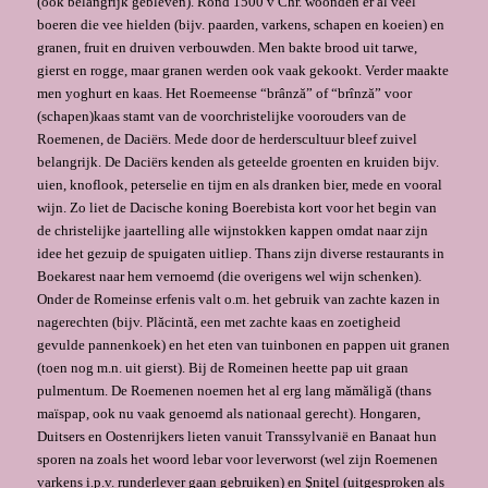
(ook belangrijk gebleven). Rond 1500 v Chr. woonden er al veel
boeren die vee hielden (bijv. paarden, varkens, schapen en koeien) en
granen, fruit en druiven verbouwden. Men bakte brood uit tarwe,
gierst en rogge, maar granen werden ook vaak gekookt. Verder maakte
men yoghurt en kaas. Het Roemeense “brânză” of “brînză” voor
(schapen)kaas stamt van de voorchristelijke voorouders van de
Roemenen, de Daciërs. Mede door de herderscultuur bleef zuivel
belangrijk. De Daciërs kenden als geteelde groenten en kruiden bijv.
uien, knoflook, peterselie en tijm en als dranken bier, mede en vooral
wijn. Zo liet de Dacische koning Boerebista kort voor het begin van
de christelijke jaartelling alle wijnstokken kappen omdat naar zijn
idee het gezuip de spuigaten uitliep. Thans zijn diverse restaurants in
Boekarest naar hem vernoemd (die overigens wel wijn schenken).
Onder de Romeinse erfenis valt o.m. het gebruik van zachte kazen in
nagerechten (bijv. Plăcintă, een met zachte kaas en zoetigheid
gevulde pannenkoek) en het eten van tuinbonen en pappen uit granen
(toen nog m.n. uit gierst). Bij de Romeinen heette pap uit graan
pulmentum. De Roemenen noemen het al erg lang mămăligă (thans
maïspap, ook nu vaak genoemd als nationaal gerecht). Hongaren,
Duitsers en Oostenrijkers lieten vanuit Transsylvanië en Banaat hun
sporen na zoals het woord lebar voor leverworst (wel zijn Roemenen
varkens i.p.v. runderlever gaan gebruiken) en Şniţel (uitgesproken als