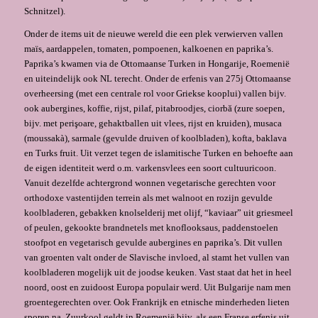
Schnitzel).
Onder de items uit de nieuwe wereld die een plek verwierven vallen
maïs, aardappelen, tomaten, pompoenen, kalkoenen en paprika’s.
Paprika’s kwamen via de Ottomaanse Turken in Hongarije, Roemenië
en uiteindelijk ook NL terecht. Onder de erfenis van 275j Ottomaanse
overheersing (met een centrale rol voor Griekse kooplui) vallen bijv.
ook aubergines, koffie, rijst, pilaf, pitabroodjes, ciorbă (zure soepen,
bijv. met perişoare, gehaktballen uit vlees, rijst en kruiden), musaca
(moussakà), sarmale (gevulde druiven of koolbladen), kofta, baklava
en Turks fruit. Uit verzet tegen de islamitische Turken en behoefte aan
de eigen identiteit werd o.m. varkensvlees een soort cultuuricoon.
Vanuit dezelfde achtergrond wonnen vegetarische gerechten voor
orthodoxe vastentijden terrein als met walnoot en rozijn gevulde
koolbladeren, gebakken knolselderij met olijf, “kaviaar” uit griesmeel
of peulen, gekookte brandnetels met knoflooksaus, paddenstoelen
stoofpot en vegetarisch gevulde aubergines en paprika’s. Dit vullen
van groenten valt onder de Slavische invloed, al stamt het vullen van
koolbladeren mogelijk uit de joodse keuken. Vast staat dat het in heel
noord, oost en zuidoost Europa populair werd. Uit Bulgarije nam men
groentegerechten over. Ook Frankrijk en etnische minderheden lieten
sporen na. Zuurkool geldt in Roemenië bijv. als een Franse erfenis uit