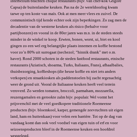
interbellum brachten chique restaurants (bijv. van chef-kok Grigore
Capsa) de buitenlandse keuken. Pas na de 2e wereldoorlog kwam
tarwe op ten koste van maïs. Ook at men meer vlees en zuivel. De
communistisch tijd kende echter ook zijn beperkingen. Zo zag men de
decadentie van de westerse keuken als risico (behalve voor
partijbonzen) en vooral in de 80er jaren was m.n. in de steden steeds
minder in de winkel te koop. Erwten, bonen, worst, ui, biet en kool
gingen zo een wel erg belangrijke plaats innemen en koffie bestond
voor zo’n 80% uit surrogaat (nechezol; “hinnik drank” met o.m.
haver). Rond 2000 schoten in de steden fastfood restaurants, etnische
restaurants (Aziatisch, shoarma, Turks, Italiaans, Frans), afhaalbalies,
thuisbezorging, koffieshops (die heuse koffie en niet iets anders
verkopen) en straatkiosken als paddenstoelen bij zacht regenachtig
weer de grond uit. Vooral de Italiaanse keuken heeft veel terrein
veroverd. Zo werden tomaten, broccoli, parmaham, mozzarella,
reuzengarnalen en gerookte zalm bijv. populair. Wel vormt het
prijsverschil met de veel goedkopere traditionele Roemeense
producten (bijv. bloemkool, karper, gemengde zeevruchten uit eigen
land, ham en huttenkaas) voor velen een barrière. Tot op de dag van
vandaag komt dan ook veel voedsel van eigen tuin of erf en voor
seizoensproducten bleef in de Roemeense keuken een hoofdrol
weggelegd.