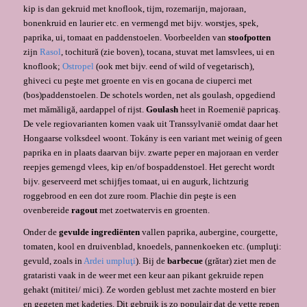
kip is dan gekruid met knoflook, tijm, rozemarijn, majoraan,
bonenkruid en laurier etc. en vermengd met bijv. worstjes, spek,
paprika, ui, tomaat en paddenstoelen. Voorbeelden van
stoofpotten
zijn
Rasol
, tochitură (zie boven), tocana, stuvat met lamsvlees, ui en
knoflook;
Ostropel
(ook met bijv. eend of wild of vegetarisch),
ghiveci cu peşte met groente en vis en gocana de ciuperci met
(bos)paddenstoelen. De schotels worden, net als goulash, opgediend
met mămăligă, aardappel of rijst.
Goulash
heet in Roemenië papricaş.
De vele regiovarianten komen vaak uit Transsylvanië omdat daar het
Hongaarse volksdeel woont. Tokány is een variant met weinig of geen
paprika en in plaats daarvan bijv. zwarte peper en majoraan en verder
reepjes gemengd vlees, kip en/of bospaddenstoel. Het gerecht wordt
bijv. geserveerd met schijfjes tomaat, ui en augurk, lichtzurig
roggebrood en een dot zure room. Plachie din peşte is een
ovenbereide
ragout
met zoetwatervis en groenten.
Onder de
gevulde ingrediënten
vallen paprika, aubergine, courgette,
tomaten, kool en druivenblad, knoedels, pannenkoeken etc. (umpluţi:
gevuld, zoals in
Ardei umpluţi
). Bij de
barbecue
(grătar) ziet men de
grataristi vaak in de weer met een keur aan pikant gekruide repen
gehakt (mititei/ mici). Ze worden geblust met zachte mosterd en bier
en gegeten met kadetjes. Dit gebruik is zo populair dat de vette repen