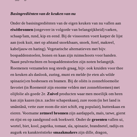
Basingrediënten van de keuken van nu
Onder de basisingrediënten van de eigen keuken van nu vallen aan
eiwitbronnen
(ongeveer in volgorde van belangrijkheid) varken,
schaap/lam, rund, kip en eend. Bij de vissoorten voert karper de lijst
aan (ook kuit, met op afstand snoekbaars, snoek, forel, makreel,
kabeljauw en haring). Vegetarische alternatieven met bijv.
bospaddenstoelen, bonen en kaas zijn ruimschoots voor handen.
Naast peulvruchten en bospaddenstoelen zijn noten belangrijk.
Roemenen verzamelen nog steeds graag, bijv. ook kruiden voor thee
en keuken als daslook, zuring, munt en melde (te eten als wilde
spinazie) en bosbessen en bramen. Bij de oliën is zonnebloemolie
favoriet (in Roemenië zijn enorme velden met zonnebloemen) met
olijfolie als goede 2e.
Zuivel
producten waar men moeilijk om heen
kan zijn kazen (m.n. zachte schapenkaas), zure room (in het land is
smântână, vette zure room die niet schift, erg populair), huttenkaas en
eieren. Voorname
zetmeel bronnen
zijn aardappels, maïs, tarwe, gierst
en rijst en op zandgrond ook boekweit. Onder de
groenten
vallen ui,
wortel, biet, kool, paprika, tomaat, sla, spinazie, brandnetel, radijs en
augurk en karakteristieke
smaakmakers
zijn dille, dragon,