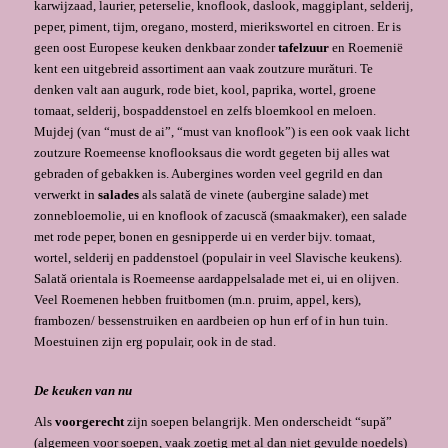
karwijzaad, laurier, peterselie, knoflook, daslook, maggiplant, selderij,
peper, piment, tijm, oregano, mosterd, mierikswortel en citroen. Er is
geen oost Europese keuken denkbaar zonder
tafelzuur
en Roemenië
kent een uitgebreid assortiment aan vaak zoutzure murături. Te
denken valt aan augurk, rode biet, kool, paprika, wortel, groene
tomaat, selderij, bospaddenstoel en zelfs bloemkool en meloen.
Mujdej (van “must de ai”, “must van knoflook”) is een ook vaak licht
zoutzure Roemeense knoflooksaus die wordt gegeten bij alles wat
gebraden of gebakken is. Aubergines worden veel gegrild en dan
verwerkt in
salades
als salată de vinete (aubergine salade) met
zonnebloemolie, ui en knoflook of zacuscă (smaakmaker), een salade
met rode peper, bonen en gesnipperde ui en verder bijv. tomaat,
wortel, selderij en paddenstoel (populair in veel Slavische keukens).
Salată orientala is Roemeense aardappelsalade met ei, ui en olijven.
Veel Roemenen hebben fruitbomen (m.n. pruim, appel, kers),
frambozen/ bessenstruiken en aardbeien op hun erf of in hun tuin.
Moestuinen zijn erg populair, ook in de stad.
De keuken van nu
Als
voorgerecht
zijn soepen belangrijk. Men onderscheidt “supă”
(algemeen voor soepen, vaak zoetig met al dan niet gevulde noedels)