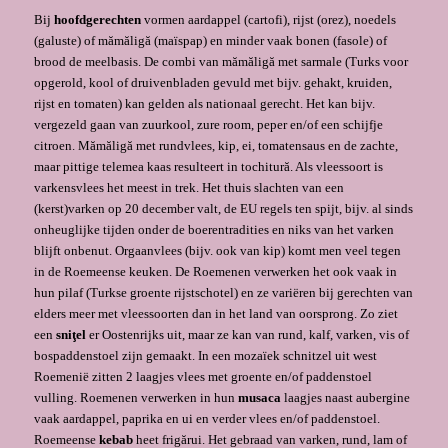
Bij
hoofdgerechten
vormen aardappel (cartofi), rijst (orez), noedels
(galuste) of mămăligă (maïspap) en minder vaak bonen (fasole) of
brood de meelbasis. De combi van mămăligă met sarmale (Turks voor
opgerold, kool of druivenbladen gevuld met bijv. gehakt, kruiden,
rijst en tomaten) kan gelden als nationaal gerecht. Het kan bijv.
vergezeld gaan van zuurkool, zure room, peper en/of een schijfje
citroen. Mămăligă met rundvlees, kip, ei, tomatensaus en de zachte,
maar pittige telemea kaas resulteert in tochitură. Als vleessoort is
varkensvlees het meest in trek. Het thuis slachten van een
(kerst)varken op 20 december valt, de EU regels ten spijt, bijv. al sinds
onheuglijke tijden onder de boerentradities en niks van het varken
blijft onbenut. Orgaanvlees (bijv. ook van kip) komt men veel tegen
in de Roemeense keuken. De Roemenen verwerken het ook vaak in
hun pilaf (Turkse groente rijstschotel) en ze variëren bij gerechten van
elders meer met vleessoorten dan in het land van oorsprong. Zo ziet
een
sniţel
er Oostenrijks uit, maar ze kan van rund, kalf, varken, vis of
bospaddenstoel zijn gemaakt. In een mozaïek schnitzel uit west
Roemenië zitten 2 laagjes vlees met groente en/of paddenstoel
vulling. Roemenen verwerken in hun
musaca
laagjes naast aubergine
vaak aardappel, paprika en ui en verder vlees en/of paddenstoel.
Roemeense
kebab
heet frigărui. Het gebraad van varken, rund, lam of