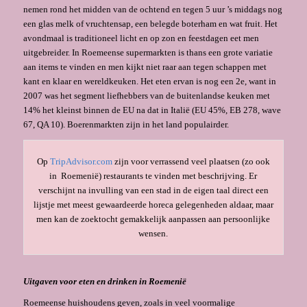
nemen rond het midden van de ochtend en tegen 5 uur ’s middags nog
een glas melk of vruchtensap, een belegde boterham en wat fruit. Het
avondmaal is traditioneel licht en op zon en feestdagen eet men
uitgebreider. In Roemeense supermarkten is thans een grote variatie
aan items te vinden en men kijkt niet raar aan tegen schappen met
kant en klaar en wereldkeuken. Het eten ervan is nog een 2e, want in
2007 was het segment liefhebbers van de buitenlandse keuken met
14% het kleinst binnen de EU na dat in Italië (EU 45%, EB 278, wave
67, QA 10). Boerenmarkten zijn in het land populairder.
Op
TripAdvisor.com
zijn voor verrassend veel plaatsen (zo ook
in Roemenië) restaurants te vinden met beschrijving. Er
verschijnt na invulling van een stad in de eigen taal direct een
lijstje met meest gewaardeerde horeca gelegenheden aldaar, maar
men kan de zoektocht gemakkelijk aanpassen aan persoonlijke
wensen.
Uitgaven voor eten en drinken in Roemenië
Roemeense huishoudens geven, zoals in veel voormalige