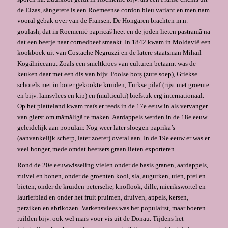
de Elzas, sângerete is een Roemeense cordon bleu variant en men nam
vooral gebak over van de Fransen. De Hongaren brachten m.n.
goulash, dat in Roemenië papricaš heet en de joden lieten pastramã na
dat een beetje naar cornedbeef smaakt. In 1842 kwam in Moldavië een
kookboek uit van Costache Negruzzi en de latere staatsman Mihail
Kogălniceanu. Zoals een smeltkroes van culturen betaamt was de
keuken daar met een dis van bijv. Poolse borș (zure soep), Griekse
schotels met in boter gekookte kruiden, Turkse pilaf (rijst met groente
en bijv. lamsvlees en kip) en (multiculti) biefstuk erg internationaal.
Op het platteland kwam maïs er reeds in de 17e eeuw in als vervanger
van gierst om mămăligă te maken. Aardappels werden in de 18e eeuw
geleidelijk aan populair. Nog weer later sloegen paprika’s
(aanvankelijk scherp, later zoeter) overal aan. In de 19e eeuw er was er
veel honger, mede omdat heersers graan lieten exporteren.
Rond de 20e eeuwwisseling vielen onder de basis granen, aardappels,
zuivel en bonen, onder de groenten kool, sla, augurken, uien, prei en
bieten, onder de kruiden peterselie, knoflook, dille, mierikswortel en
laurierblad en onder het fruit pruimen, druiven, appels, kersen,
perziken en abrikozen. Varkensvlees was het populairst, maar boeren
ruilden bijv. ook wel maïs voor vis uit de Donau. Tijdens het