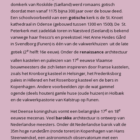
domkerk van Roskilde (Sælland) werd romaans gotisch
doordat men vanaf 1175 bijna 300 jaar over de bouw deed.
Een schoolvoorbeeld van een
gotische
kerk is de St. Knoet
kathedraal in Odense (gebouwd tussen 1300 en 1500). De St.
Peterkerk met zadeldak toren in Næstved (Seeland) is bekend
vanwege haar fresco’s en preekstoel. Het Anne Hvides Gård
in Svendborg (Funen) is één van de vakwerkhuizen uit de late
e
gotiek (2
helft 16e eeuw). Onder de
renaissance
architectuur
e
vallen kastelen en paleizen van 17
eeuwse Vlaamse
bouwmeesters die zich lieten inspireren door Franse kastelen,
zoals het Kronborg kasteel in Helsingør, het Frederiksborg
paleis in Hillerød en het Rosenborg kasteel en de børs in
Kopenhagen. Andere voorbeelden zijn de wat gammel
ogende (deels houten) gamle huse (oude huizen) in Holbæk
en de vakwerkpastorie van Kølstrup op Funen.
e
e
Het Deense koningshuis vormt een belangrijke 17
en 18
eeuwse mecenas. Veel
barokke
architectuur is ontwerp van
Nederlandse meesters. Onder dit Nederlandse barok valt de
35m hoge rundetårn (ronde toren) in Kopenhagen van Hans
Steenwinckel, een astronomisch observatorium met een