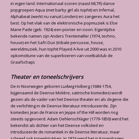
in eigen land. Internationaal scoren (naast MLTR) dance
popgroepen Aqua (met barby girl als tophit) en Infernal,
Alphabeat (werkt nu vanuit Londen) en zangeres Aura het
best. Op het vlak van de elektronische popmuziek is Else
Marie Pade (geb. 1924) een pionier en icoon. Eigentijdse
bekende namen zijn Anders Trentemøller (1974, techno,
house) en het Safri Duo (tribale percussie, house,
wereldmuziek, hun tophit Played A-live uit 2000 was in 2010
opkomsttune van de superboeren van voetbalclub de
Graafschap).
Theater en toneelschrijvers
De in Noorwegen geboren Ludwig Holberg (1684-1754,
bijgenaamd de Deense Molière, satirische komedies) wordt
gezien als de vader van het Deense theater en als degene die
de verlichting in de Deense literatuur introduceerde. Zijn
komedies Jean de France en Jeppe of the Hill worden nog
steeds opgevoerd. Adam Oehlenschläger (1779-1850) werd het
bekendst als dichter van het Deense volkslied en
introduceerde de romantiek in de Deense literatuur, maar
schreef ook toneelstukken. In 1874 werd het in Kopenhagen