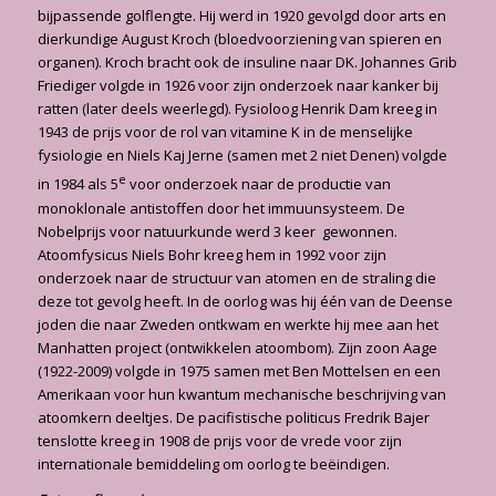
bijpassende golflengte. Hij werd in 1920 gevolgd door arts en
dierkundige August Kroch (bloedvoorziening van spieren en
organen). Kroch bracht ook de insuline naar DK. Johannes Grib
Friediger volgde in 1926 voor zijn onderzoek naar kanker bij
ratten (later deels weerlegd). Fysioloog Henrik Dam kreeg in
1943 de prijs voor de rol van vitamine K in de menselijke
fysiologie en Niels Kaj Jerne (samen met 2 niet Denen) volgde
e
in 1984 als 5
voor onderzoek naar de productie van
monoklonale antistoffen door het immuunsysteem. De
Nobelprijs voor natuurkunde werd 3 keer gewonnen.
Atoomfysicus Niels Bohr kreeg hem in 1992 voor zijn
onderzoek naar de structuur van atomen en de straling die
deze tot gevolg heeft. In de oorlog was hij één van de Deense
joden die naar Zweden ontkwam en werkte hij mee aan het
Manhatten project (ontwikkelen atoombom). Zijn zoon Aage
(1922-2009) volgde in 1975 samen met Ben Mottelsen en een
Amerikaan voor hun kwantum mechanische beschrijving van
atoomkern deeltjes. De pacifistische politicus Fredrik Bajer
tenslotte kreeg in 1908 de prijs voor de vrede voor zijn
internationale bemiddeling om oorlog te beëindigen.