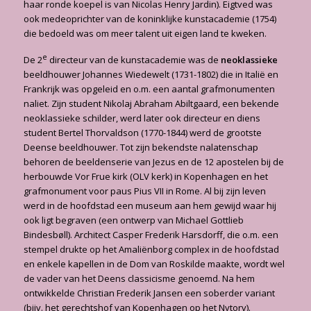
haar ronde koepel is van Nicolas Henry Jardin). Eigtved was
ook medeoprichter van de koninklijke kunstacademie (1754)
die bedoeld was om meer talent uit eigen land te kweken.
e
De 2
directeur van de kunstacademie was de
neoklassieke
beeldhouwer Johannes Wiedewelt (1731-1802) die in Italië en
Frankrijk was opgeleid en o.m. een aantal grafmonumenten
naliet. Zijn student Nikolaj Abraham Abiltgaard, een bekende
neoklassieke schilder, werd later ook directeur en diens
student Bertel Thorvaldson (1770-1844) werd de grootste
Deense beeldhouwer. Tot zijn bekendste nalatenschap
behoren de beeldenserie van Jezus en de 12 apostelen bij de
herbouwde Vor Frue kirk (OLV kerk) in Kopenhagen en het
grafmonument voor paus Pius VII in Rome. Al bij zijn leven
werd in de hoofdstad een museum aan hem gewijd waar hij
ook ligt begraven (een ontwerp van Michael Gottlieb
Bindesbøll). Architect Casper Frederik Harsdorff, die o.m. een
stempel drukte op het Amaliënborg complex in de hoofdstad
en enkele kapellen in de Dom van Roskilde maakte, wordt wel
de vader van het Deens classicisme genoemd. Na hem
ontwikkelde Christian Frederik Jansen een soberder variant
(bijv. het gerechtshof van Kopenhagen op het Nytorv).