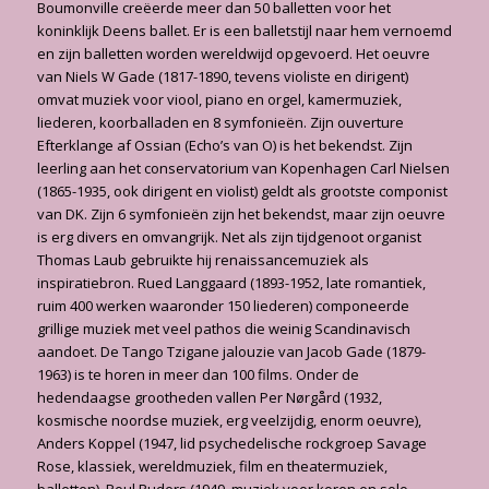
Boumonville creëerde meer dan 50 balletten voor het
koninklijk Deens ballet. Er is een balletstijl naar hem vernoemd
en zijn balletten worden wereldwijd opgevoerd. Het oeuvre
van Niels W Gade (1817-1890, tevens violiste en dirigent)
omvat muziek voor viool, piano en orgel, kamermuziek,
liederen, koorballaden en 8 symfonieën. Zijn ouverture
Efterklange af Ossian (Echo’s van O) is het bekendst. Zijn
leerling aan het conservatorium van Kopenhagen Carl Nielsen
(1865-1935, ook dirigent en violist) geldt als grootste componist
van DK. Zijn 6 symfonieën zijn het bekendst, maar zijn oeuvre
is erg divers en omvangrijk. Net als zijn tijdgenoot organist
Thomas Laub gebruikte hij renaissancemuziek als
inspiratiebron. Rued Langgaard (1893-1952, late romantiek,
ruim 400 werken waaronder 150 liederen) componeerde
grillige muziek met veel pathos die weinig Scandinavisch
aandoet. De Tango Tzigane jalouzie van Jacob Gade (1879-
1963) is te horen in meer dan 100 films. Onder de
hedendaagse grootheden vallen Per Nørgård (1932,
kosmische noordse muziek, erg veelzijdig, enorm oeuvre),
Anders Koppel (1947, lid psychedelische rockgroep Savage
Rose, klassiek, wereldmuziek, film en theatermuziek,