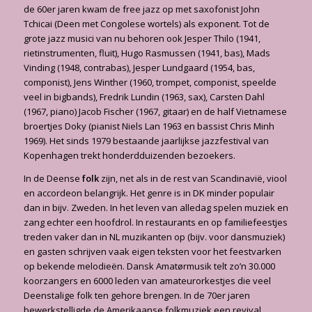
de 60er jaren kwam de free jazz op met saxofonist John
Tchicai (Deen met Congolese wortels) als exponent. Tot de
grote jazz musici van nu behoren ook Jesper Thilo (1941,
rietinstrumenten, fluit), Hugo Rasmussen (1941, bas), Mads
Vinding (1948, contrabas), Jesper Lundgaard (1954, bas,
componist), Jens Winther (1960, trompet, componist, speelde
veel in bigbands), Fredrik Lundin (1963, sax), Carsten Dahl
(1967, piano) Jacob Fischer (1967, gitaar) en de half Vietnamese
broertjes Doky (pianist Niels Lan 1963 en bassist Chris Minh
1969). Het sinds 1979 bestaande jaarlijkse jazzfestival van
Kopenhagen trekt honderdduizenden bezoekers.
In de Deense
folk
zijn, net als in de rest van Scandinavië, viool
en accordeon belangrijk. Het genre is in DK minder populair
dan in bijv. Zweden. In het leven van alledag spelen muziek en
zang echter een hoofdrol. In restaurants en op familiefeestjes
treden vaker dan in NL muzikanten op (bijv. voor dansmuziek)
en gasten schrijven vaak eigen teksten voor het feestvarken
op bekende melodieën. Dansk Amatørmusik telt zo’n 30.000
koorzangers en 6000 leden van amateurorkestjes die veel
Deenstalige folk ten gehore brengen. In de 70er jaren
bewerkstelligde de Amerikaanse folkmuziek een revival.