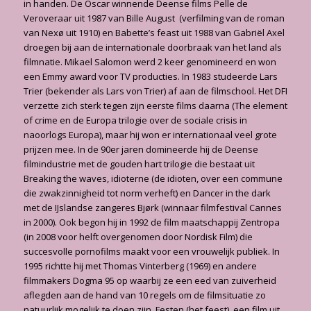
in handen. De Oscar winnende Deense films Pelle de
Veroveraar uit 1987 van Bille August (verfilming van de roman
van Nexø uit 1910) en Babette’s feast uit 1988 van Gabriël Axel
droegen bij aan de internationale doorbraak van het land als
filmnatie. Mikael Salomon werd 2 keer genomineerd en won
een Emmy award voor TV producties. In 1983 studeerde Lars
Trier (bekender als Lars von Trier) af aan de filmschool. Het DFI
verzette zich sterk tegen zijn eerste films daarna (The element
of crime en de Europa trilogie over de sociale crisis in
naoorlogs Europa), maar hij won er internationaal veel grote
prijzen mee. In de 90er jaren domineerde hij de Deense
filmindustrie met de gouden hart trilogie die bestaat uit
Breaking the waves, idioterne (de idioten, over een commune
die zwakzinnigheid tot norm verheft) en Dancer in the dark
met de IJslandse zangeres Bjørk (winnaar filmfestival Cannes
in 2000). Ook begon hij in 1992 de film maatschappij Zentropa
(in 2008 voor helft overgenomen door Nordisk Film) die
succesvolle pornofilms maakt voor een vrouwelijk publiek. In
1995 richtte hij met Thomas Vinterberg (1969) en andere
filmmakers Dogma 95 op waarbij ze een eed van zuiverheid
aflegden aan de hand van 10 regels om de filmsituatie zo
natuurlijk mogelijk te doen zijn. Festen (het feest), een film uit