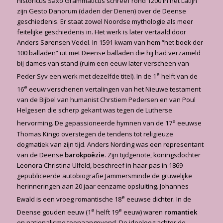
historicus Saxo Grammaticus schreef rond 1200 in het Latijn
zijn Gesto Danorum (daden der Denen) over de Deense
geschiedenis. Er staat zowel Noordse mythologie als meer
feitelijke geschiedenis in. Het werk is later vertaald door
Anders Sørensen Vedel. In 1591 kwam van hem “het boek der
100 balladen” uit met Deense balladen die hij had verzameld
bij dames van stand (ruim een eeuw later verscheen van
e
Peder Syv een werk met dezelfde titel). In de 1
helft van de
e
16
eeuw verschenen vertalingen van het Nieuwe testament
van de Bijbel van humanist Chrstiem Pedersen en van Poul
Helgesen die scherp gekant was tegen de Lutherse
e
hervorming. De gepassioneerde hymnen van de 17
eeuwse
Thomas Kingo overstegen de tendens tot religieuze
dogmatiek van zijn tijd. Anders Nording was een representant
van de Deense
barokpoëzie
. Zijn tijdgenote, koningsdochter
Leonora Christina Ulfeld, beschreef in haar pas in 1869
gepubliceerde autobiografie Jammersminde de gruwelijke
herinneringen aan 20 jaar eenzame opsluiting. Johannes
e
Ewald is een vroeg romantische 18
eeuwse dichter. In de
e
e
Deense gouden eeuw (1
helft 19
eeuw) waren
romantiek
en nationalisme toonaangevend. De ideoloog achter de