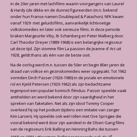
in de 20er jaren met lachfilms waarin voorgangers van Laurel
& Hardy (de dikke en de dunne) figureerden (m.n. bekend
onder hun Franse namen Doublepad & Patachon). NFK kwam
vanaf 1929 met geluidsfilms, aanvankelijk lichtvoetige
volkskomedies en later ook serieuze films. In deze periode
braken Margeurite Viby, Ib Schønberg en Peter Malberg door.
Carl Theodor Dreyer (1889-1968) is een belangrijke regisseur
uit deze tijd. Zijn stomme film La passion de Jeanne d’ Arc uit
1928, geldt thans als één van de beste ooit.
Na de oorlog werd m.n. tussen de 50er en begin 80er jaren de
draad van volkse en gezinskomedies weer opgepakt. Tot 1962
vormden Dirch Passer (1926-1980) in de joviale en emotionele
rol en Kjeld Petersen (1920-1962) als zijn bedachtzame
tegenpool een populair komisch filmduo. Passer speelde vaak
antihelden en werd bekend door zijn vaardigheid in het
spreken van faketalen. Net als zijn idool Tommy Cooper
overleed hij op het podium (tijdens een imitatie van zanger
Kim Larsen). Hij speelde ook wel rollen met Ove Sprogøe die
vooral bekend werd door zijn aandeel in de Olsen Gang films
van de regisseurs Erik Balling en Henning Bahs die tussen
e