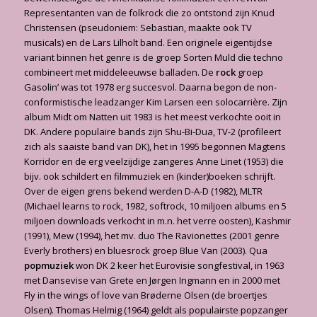
Representanten van de folkrock die zo ontstond zijn Knud
Christensen (pseudoniem: Sebastian, maakte ook TV
musicals) en de Lars Lilholt band. Een originele eigentijdse
variant binnen het genre is de groep Sorten Muld die techno
combineert met middeleeuwse balladen. De
rock
groep
Gasolin’ was tot 1978 erg succesvol. Daarna begon de non-
conformistische leadzanger Kim Larsen een solocarrière. Zijn
album Midt om Natten uit 1983 is het meest verkochte ooit in
DK. Andere populaire bands zijn Shu-Bi-Dua, TV-2 (profileert
zich als saaiste band van DK), het in 1995 begonnen Magtens
Korridor en de erg veelzijdige zangeres Anne Linet (1953) die
bijv. ook schildert en filmmuziek en (kinder)boeken schrijft.
Over de eigen grens bekend werden D-A-D (1982), MLTR
(Michael learns to rock, 1982, softrock, 10 miljoen albums en 5
miljoen downloads verkocht in m.n. het verre oosten), Kashmir
(1991), Mew (1994), het mv. duo The Ravionettes (2001 genre
Everly brothers) en bluesrock groep Blue Van (2003). Qua
popmuziek
won DK 2 keer het Eurovisie songfestival, in 1963
met Dansevise van Grete en Jørgen Ingmann en in 2000 met
Fly in the wings of love van Brøderne Olsen (de broertjes
Olsen). Thomas Helmig (1964) geldt als populairste popzanger