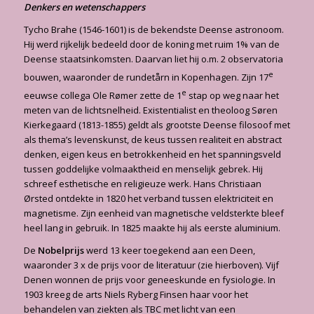
Denkers en wetenschappers
Tycho Brahe (1546-1601) is de bekendste Deense astronoom.
Hij werd rijkelijk bedeeld door de koning met ruim 1% van de
Deense staatsinkomsten. Daarvan liet hij o.m. 2 observatoria
e
bouwen, waaronder de rundetårn in Kopenhagen. Zijn 17
e
eeuwse collega Ole Rømer zette de 1
stap op weg naar het
meten van de lichtsnelheid. Existentialist en theoloog Søren
Kierkegaard (1813-1855) geldt als grootste Deense filosoof met
als thema’s levenskunst, de keus tussen realiteit en abstract
denken, eigen keus en betrokkenheid en het spanningsveld
tussen goddelijke volmaaktheid en menselijk gebrek. Hij
schreef esthetische en religieuze werk. Hans Christiaan
Ørsted ontdekte in 1820 het verband tussen elektriciteit en
magnetisme. Zijn eenheid van magnetische veldsterkte bleef
heel lang in gebruik. In 1825 maakte hij als eerste aluminium.
De
Nobelprijs
werd 13 keer toegekend aan een Deen,
waaronder 3 x de prijs voor de literatuur (zie hierboven). Vijf
Denen wonnen de prijs voor geneeskunde en fysiologie. In
1903 kreeg de arts Niels Ryberg Finsen haar voor het
behandelen van ziekten als TBC met licht van een