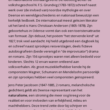
volkshogeschool N. F.S. Grundvig (1783-1872) schreef naast
werk over (de invloed van) noordse mythologie en over
Deense en wereldgeschiedenis en nationaal bewustzijn een
kerkelijk liedboek. De internationaal meest gele­zen literator
uit het land is Hans Christiaan Andersen (1805-1878). Zijn
geboortehuis in Odense vormt dan ook een toeristenattractie
van formaat. Zijn debuut, het poëem “het stervende kind” uit
1827, trok veel aandacht. Hij hield uitgebreid een dagboek bij
en schreef naast sprookjes reisverslagen, deels fictieve
autobiografieën (beide verenigd in “de improvisator”) drama
en romans. Zijn 156 sprookjes waren niet alleen bedoeld voor
kinderen. Slechts 12 ervan waren ontleend aan
volksverhalen. Als groot muziekliefhebber kende hij de
componisten Wagner, Schumann en Mendelsohn persoonlijk
en zijn sprookjes hebben veel componisten geïnspireerd.
Jens Peter Jacobsen (1847-1885, 2 romans, melancholische
gedichten) geldt als Deense representant van het
naturalisme
, een stroming die meer oog kreeg voor de
realiteit en voor invloeden van erfelijkheid, milieu en
machthebbers. Deze trend zette door bij schrijver en