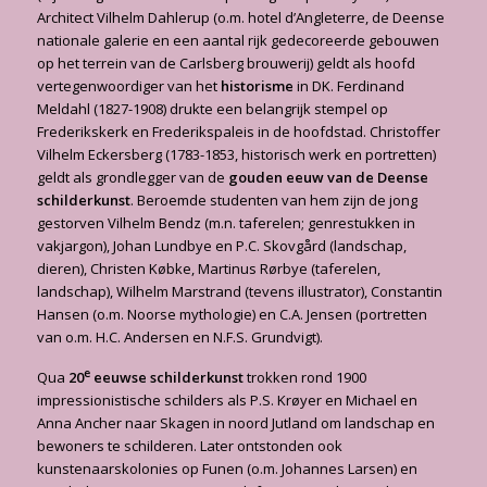
Architect Vilhelm Dahlerup (o.m. hotel d’Angleterre, de Deense
nationale galerie en een aantal rijk gedecoreerde gebouwen
op het terrein van de Carlsberg brouwerij) geldt als hoofd
vertegenwoordiger van het
historisme
in DK. Ferdinand
Meldahl (1827-1908) drukte een belangrijk stempel op
Frederikskerk en Frederikspaleis in de hoofdstad. Christoffer
Vilhelm Eckersberg (1783-1853, historisch werk en portretten)
geldt als grondlegger van de
gouden eeuw van de Deense
schilderkunst
. Beroemde studenten van hem zijn de jong
gestorven Vilhelm Bendz (m.n. taferelen; genrestukken in
vakjargon), Johan Lundbye en P.C. Skovgård (landschap,
dieren), Christen Købke, Martinus Rørbye (taferelen,
landschap), Wilhelm Marstrand (tevens illustrator), Constantin
Hansen (o.m. Noorse mythologie) en C.A. Jensen (portretten
van o.m. H.C. Andersen en N.F.S. Grundvigt).
e
Qua
20
eeuwse schilderkunst
trokken rond 1900
impressionistische schilders als P.S. Krøyer en Michael en
Anna Ancher naar Skagen in noord Jutland om landschap en
bewoners te schilderen. Later ontstonden ook
kunstenaarskolonies op Funen (o.m. Johannes Larsen) en