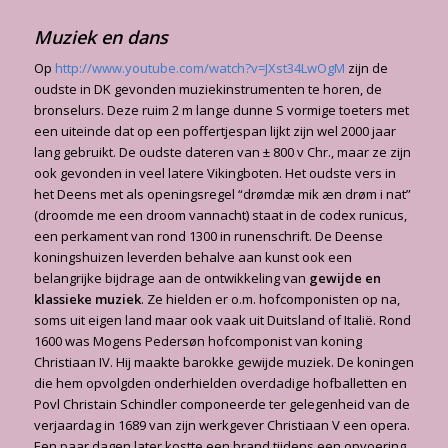
Muziek en dans
Op
http://www.youtube.com/watch?v=JXst34LwOgM
zijn de
oudste in DK gevonden muziekinstrumenten te horen, de
bronselurs. Deze ruim 2 m lange dunne S vormige toeters met
een uiteinde dat op een poffertjespan lijkt zijn wel 2000 jaar
lang gebruikt. De oudste dateren van ± 800 v Chr., maar ze zijn
ook gevonden in veel latere Vikingboten. Het oudste vers in
het Deens met als openingsregel “drømdæ mik æn drøm i nat”
(droomde me een droom vannacht) staat in de codex runicus,
een perkament van rond 1300 in runenschrift. De Deense
koningshuizen leverden behalve aan kunst ook een
belangrijke bijdrage aan de ontwikkeling van
gewijde en
klassieke muziek
. Ze hielden er o.m. hofcomponisten op na,
soms uit eigen land maar ook vaak uit Duitsland of Italië. Rond
1600 was Mogens Pedersøn hofcomponist van koning
Christiaan IV. Hij maakte barokke gewijde muziek. De koningen
die hem opvolgden onderhielden overdadige hofballetten en
Povl Christain Schindler componeerde ter gelegenheid van de
verjaardag in 1689 van zijn werkgever Christiaan V een opera.
Een paar dagen later kostte een brand tijdens een opvoering