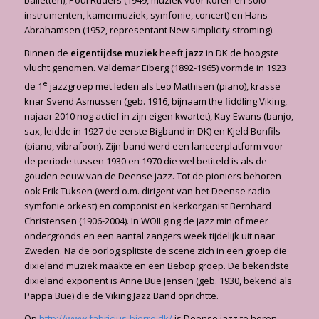
balletten), Poul Ruders (1949, muziek voor koren en solo
instrumenten, kamermuziek, symfonie, concert) en Hans
Abrahamsen (1952, representant New simplicity stroming).
Binnen de
eigentijdse muziek
heeft
jazz
in DK de hoogste
vlucht genomen. Valdemar Eiberg (1892-1965) vormde in 1923
e
de 1
jazzgroep met leden als Leo Mathisen (piano), krasse
knar Svend Asmussen (geb. 1916, bijnaam the fiddling Viking,
najaar 2010 nog actief in zijn eigen kwartet), Kay Ewans (banjo,
sax, leidde in 1927 de eerste Bigband in DK) en Kjeld Bonfils
(piano, vibrafoon). Zijn band werd een lanceerplatform voor
de periode tussen 1930 en 1970 die wel betiteld is als de
gouden eeuw van de Deense jazz. Tot de pioniers behoren
ook Erik Tuksen (werd o.m. dirigent van het Deense radio
symfonie orkest) en componist en kerkorganist Bernhard
Christensen (1906-2004). In WOII ging de jazz min of meer
ondergronds en een aantal zangers week tijdelijk uit naar
Zweden. Na de oorlog splitste de scene zich in een groep die
dixieland muziek maakte en een Bebop groep. De bekendste
dixieland exponent is Anne Bue Jensen (geb. 1930, bekend als
Pappa Bue) die de Viking Jazz Band oprichtte.
Op
http://www.fabricius-bjerre.dk/
is Deense jazz te horen