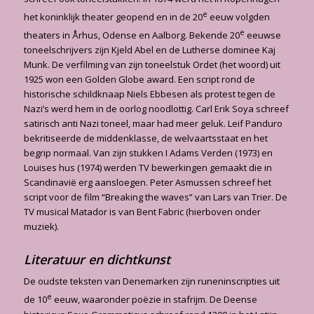
e
het koninklijk theater geopend en in de 20
eeuw volgden
e
theaters in Århus, Odense en Aalborg. Bekende 20
eeuwse
toneelschrijvers zijn Kjeld Abel en de Lutherse dominee Kaj
Munk. De verfilming van zijn toneelstuk Ordet (het woord) uit
1925 won een Golden Globe award. Een script rond de
historische schildknaap Niels Ebbesen als protest tegen de
Nazi’s werd hem in de oorlog noodlottig. Carl Erik Soya schreef
satirisch anti Nazi toneel, maar had meer geluk. Leif Panduro
bekritiseerde de middenklasse, de welvaartsstaat en het
begrip normaal. Van zijn stukken I Adams Verden (1973) en
Louises hus (1974) werden TV bewerkingen gemaakt die in
Scandinavië erg aansloegen. Peter Asmussen schreef het
script voor de film “Breaking the waves” van Lars van Trier. De
TV musical Matador is van Bent Fabric (hierboven onder
muziek).
Literatuur en dichtkunst
De oudste teksten van Denemarken zijn runeninscripties uit
e
de 10
eeuw, waaronder poëzie in stafrijm. De Deense