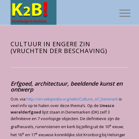
CULTUUR IN ENGERE ZIN
(VRUCHTEN DER BESCHAVING)
Erfgoed, architectuur, beeldende kunst en
ontwerp
O.m. via
http://en.wikipedia.org/wiki/Culture_of_Denmark
is
veel info op te halen over deze thema’s. Op de
Unesco
werelderfgoed
lijst staan in Denemarken (DK) zelf 3
definitieve en 7 voorlopige objecten. De definitieve zijn de
e
grafheuvels, runenstenen en kerk bij Jelling uit de 10
eeuw;
e
e
het 16
en 17
eeuwse koninklijke slot Kronborg bij Helsingør