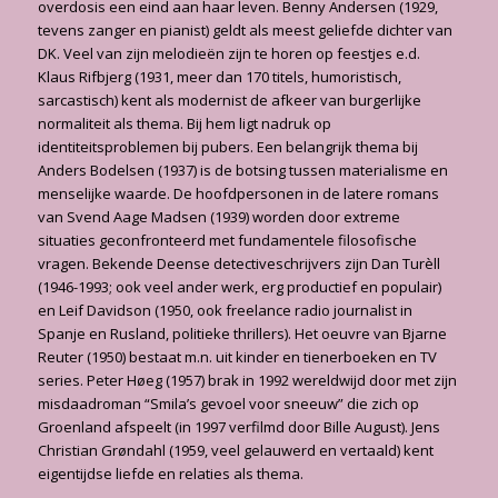
overdosis een eind aan haar leven. Benny Andersen (1929,
tevens zanger en pianist) geldt als meest geliefde dichter van
DK. Veel van zijn melodieën zijn te horen op feestjes e.d.
Klaus Rifbjerg (1931, meer dan 170 titels, humoristisch,
sarcastisch) kent als modernist de afkeer van burgerlijke
normaliteit als thema. Bij hem ligt nadruk op
identiteitsproblemen bij pubers. Een belangrijk thema bij
Anders Bodelsen (1937) is de botsing tussen materialisme en
menselijke waarde. De hoofdpersonen in de latere romans
van Svend Aage Madsen (1939) worden door extreme
situaties geconfronteerd met fundamentele filosofische
vragen. Bekende Deense detectiveschrijvers zijn Dan Turèll
(1946-1993; ook veel ander werk, erg productief en populair)
en Leif Davidson (1950, ook freelance radio journalist in
Spanje en Rusland, politieke thrillers). Het oeuvre van Bjarne
Reuter (1950) bestaat m.n. uit kinder en tienerboeken en TV
series. Peter Høeg (1957) brak in 1992 wereldwijd door met zijn
misdaadroman “Smila’s gevoel voor sneeuw” die zich op
Groenland afspeelt (in 1997 verfilmd door Bille August). Jens
Christian Grøndahl (1959, veel gelauwerd en vertaald) kent
eigentijdse liefde en relaties als thema.