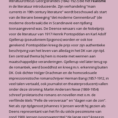
literatuurcriticus Georg Brandes (1842-1927) die het
realisme
in de literatuur introduceerde. Zijn verhandeling “main
currents in 19th century literature” wordt beschouwd als start
van de literaire beweging “det moderne Gennembrud” (de
moderne doorbraak) die in Scandinavië een tijdlang
toonaangevend was. De Deense winaars van de Nobelprijs
voor de literatuur van 1917 Henrik Pontopiddan en Karl Adolf
Gjellerup (pseudoniem Epigonos) worden er ook toe
gerekend. Pomtopiddan kreeg de prijs voor zijn authentieke
beschrijving van het leven van alledag in het DK van zijn tijd.
Een centraal thema bij hem is moeite met wennen aan
maatschappelijke veranderingen. Gjellerup viel later terug op
de romantiek, werd boeddhist en kreeg m.n. erkenning buiten
DK. Ook dichter Holger Drachman en de homoseksuele
impressionistische romanschrijver Herman Bang (1857-1912, in
veel talen vertaald, ook journalist en theaterproducent) vallen
onder deze stroming. Martin Andersen Nexø (1869-1954)
schreef proletarische romans en novellen met o.m. de
verfilmde titels “Pelle de veroveraar” en “dagen van de zon”.
Net als zijn tijdgenoot Johannes V Jensen wordt hij gezien als
Deens representant van het fin du siécle pessimisme van
rond 1900. Jensen (voornaamst titel “de lange reis”) kreeg in