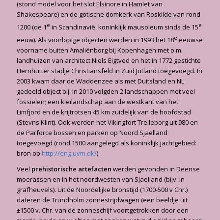
(stond model voor het slot Elsinore in Hamlet van
Shakespeare) en de gotische domkerk van Roskilde van rond
e
e
1200 (de 1
in Scandinavië, koninklijk mausoleum sinds de 15
e
eeuw). Als voorlopige objecten werden in 1993 het 18
eeuwse
voorname buiten Amaliënborg bij Kopenhagen met o.m.
landhuizen van architect Niels Eigtved en het in 1772 gestichte
Hernhutter stadje Christiansfeld in Zuid Jutland toegevoegd. In
2003 kwam daar de Waddenzee als met Duitsland en NL
gedeeld object bij. In 2010 volgden 2 landschappen met veel
fossielen; een kleilandschap aan de westkant van het
Limfjord en de krijtrotsen 45 km zuidelijk van de hoofdstad
(Stevns Klint). Ook werden het Vikingfort Trelleborg uit 980 en
de Parforce bossen en parken op Noord Sjaelland
toegevoegd (rond 1500 aangelegd als koninklijk jachtgebied:
bron op
http://eng.uvm.dk/
).
Veel
prehistorische artefacten
werden gevonden in Deense
moerassen en in het noordwesten van Sjaelland (bijv. in
grafheuvels). Uit de Noordelijke bronstijd (1700-500 v Chr.)
dateren de Trundholm zonnestrijdwagen (een beeldje uit
±1500 v. Chr. van de zonneschijf voortgetrokken door een