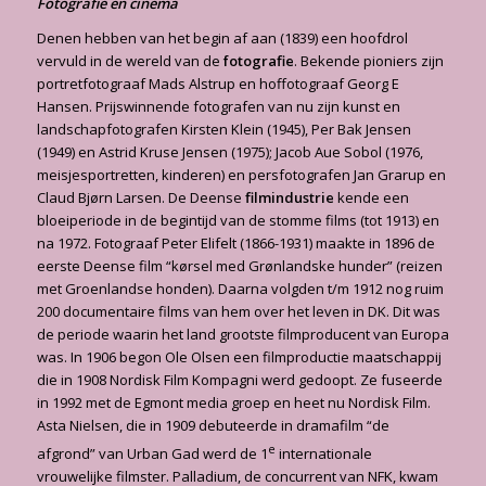
Fotografie en cinema
Denen hebben van het begin af aan (1839) een hoofdrol
vervuld in de wereld van de
fotografie
. Bekende pioniers zijn
portretfotograaf Mads Alstrup en hoffotograaf Georg E
Hansen. Prijswinnende fotografen van nu zijn kunst en
landschapfotografen Kirsten Klein (1945), Per Bak Jensen
(1949) en Astrid Kruse Jensen (1975); Jacob Aue Sobol (1976,
meisjesportretten, kinderen) en persfotografen Jan Grarup en
Claud Bjørn Larsen. De Deense
filmindu­strie
kende een
bloeiperiode in de begintijd van de stomme films (tot 1913) en
na 1972. Fotograaf Peter Elifelt (1866-1931) maakte in 1896 de
eerste Deense film “kørsel med Grønlandske hunder” (reizen
met Groenlandse honden). Daarna volgden t/m 1912 nog ruim
200 documentaire films van hem over het leven in DK. Dit was
de periode waarin het land grootste filmproducent van Europa
was. In 1906 begon Ole Olsen een filmproductie maatschappij
die in 1908 Nordisk Film Kompagni werd gedoopt. Ze fuseerde
in 1992 met de Egmont media groep en heet nu Nordisk Film.
Asta Nielsen, die in 1909 debuteerde in dramafilm “de
e
afgrond” van Urban Gad werd de 1
internationale
vrouwelijke filmster. Palladium, de concurrent van NFK, kwam