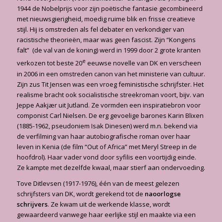
1944 de Nobelprijs voor zijn poëtische fantasie gecombineerd
met nieuwsgierigheid, moedig ruime blik en frisse creatieve
stijl. Hij is omstreden als fel debater en verkondiger van
racistische theorieën, maar was geen fascist. Zijn “Kongens
falt” (de val van de koning) werd in 1999 door 2 grote kranten
e
verkozen tot beste 20
eeuwse novelle van DK en verscheen
in 2006 in een omstreden canon van het ministerie van cultuur.
Zijn zus Tit Jensen was een vroeg feministische schrijfster. Het
realisme bracht ook socialistische streekroman voort, bijv. van
Jeppe Aakjær uit Jutland. Ze vormden een inspiratiebron voor
componist Carl Nielsen. De erg gevoelige barones Karin Blixen
(1885-1962, pseudoniem Isak Dinesen) werd m.n. bekend via
de verfilming van haar autobiografische roman over haar
leven in Kenia (de film “Out of Africa” met Meryl Streep in de
hoofdrol). Haar vader vond door syfilis een voortijdig einde.
Ze kampte met dezelfde kwaal, maar stierf aan ondervoeding.
Tove Ditlevsen (1917-1976), één van de meest gelezen
schrijfsters van DK, wordt gerekend tot de
naoorlogse
schrijvers
. Ze kwam uit de werkende klasse, wordt
gewaardeerd vanwege haar eerlijke stijl en maakte via een