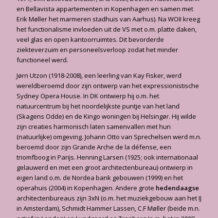
en Bellavista appartementen in Kopenhagen en samen met
Erik Møller het marmeren stadhuis van Aarhus). Na WOII kreeg
het functionalisme invloeden uit de VS met o.m. platte daken,
veel glas en open kantoorruimtes. Dit bevorderde
ziekteverzuim en personeelsverloop zodat het minder
functioneel werd.
Jørn Utzon (1918-2008), een leerling van Kay Fisker, werd
wereldberoemd door zijn ontwerp van het expressionistische
Sydney Opera House. In DK ontwierp hij o.m. het
natuurcentrum bij het noordelijkste puntje van het land
(Skagens Odde) en de Kingo woningen bij Helsingør. Hij wilde
zijn creaties harmonisch laten samenvallen met hun
(natuurlijke) omgeving. Johann Otto van Sprechelsen werd m.n.
beroemd door zijn Grande Arche de la défense, een
triomfboog in Parijs. Henning Larsen (1925; ook internationaal
gelauwerd en met een groot architectenbureau) ontwierp in
eigen land o.m. de Nordea bank gebouwen (1999) en het
operahuis (2004) in Kopenhagen. Andere grote
hedendaagse
architectenbureaus zijn 3xN (o.m. het muziekgebouw aan het IJ
in Amsterdam), Schmidt Hammer Lassen, C.F Møller (beide m.n.