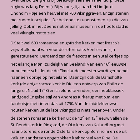
regio was lang Deens). Bij Aalborg ligt aan het Limfjord
Lindholm Høje een heuvel met 700 Vikinggraven. Er zijn stenen
met runen inscripties. De bekendste runenstenen zijn die van
Jelling. Ook in het Deens nationaal museum in de hoofdstad is
veel Vikingkunst te zien.
DK telt wel 600 romaanse en gotische kerken met fresco’s,
vrijwel allemaal van voor de reformatie. Veel ervan zijn
gerestaureerd. Beroemd zijn de fresco’s in een 3tal kerkjes op
e
het eilandje Møn (zuidelijk van Seeland) van een 16
eeuwse
anonieme schilder die de Elmelunde meester wordt genoemd
naar een dorpje op het eiland. Daar zijn ook de Damsholte
kerk (de enige rococo kerk in DK, een ontwerp van Philip de
lange uit NL uit 1743) en Liselund te vinden, een neoklassiek
landgoed Engelse stijl van Andreas Kirkerup met o.m. een
tuinhuisje met rieten dak uit 1790. Van de middeleeuwse
houten kerken uit de late Vikingtijd is niets meer over. Onder
e
e
de stenen
romaanse
kerken uit de 12
en 13
eeuw vallen de
St. Bendtskerk in Ringsted, de OLV kerk van Kalundborg met
haar 5 torens, de ronde Østerlars kerk op Bornholm en de uit
kalk en zandsteen opgetrokken kathedraal van Ribe. De