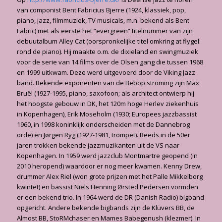
van componist Bent Fabricius Bjerre (1924, klassiek, pop,
piano, jazz, filmmuziek, TV musicals, m.n. bekend als Bent
Fabric) met als eerste het “evergreen” titelnummer van zijn
debuutalbum Alley Cat (oorspronkelijke titel omkring at flygel:
rond de piano). Hij maakte o.m. de dixieland en swingmuziek
voor de serie van 14 films over de Olsen gang die tussen 1968
en 1999 uitkwam. Deze werd uitgevoerd door de Viking Jazz
band. Bekende exponenten van de Bebop stroming zijn Max
Bruël (1927-1995, piano, saxofoon; als architect ontwierp hij
het hoogste gebouw in DK, het 120m hoge Herlev ziekenhuis
in Kopenhagen), Erik Moseholm (1930; Europees jazzbassist
1960, in 1998 koninklijk onderscheiden met de Dannebrog
orde) en Jørgen Ryg (1927-1981, trompet). Reeds in de 50er
jaren trokken bekende jazzmuzikanten uit de VS naar
Kopenhagen. In 1959 werd jazzclub Montmartre geopend (in
2010 heropend) waardoor er nog meer kwamen. Kenny Drew,
drummer Alex Riel (won grote prijzen met het Palle Mikkelborg
kwintet) en bassist Niels Henning Ørsted Pedersen vormden
er een bekend trio. In 1964 werd de DR (Danish Radio) bigband
opgericht. Andere bekende bigbands zijn de Klüvers BB, de
Almost BB, StoRMchaser en Mames Babegenush (klezmer). In