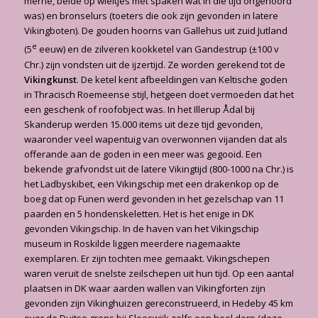
merrie, beide op wieltjes met spaken wat in die tijd ongehoord
was) en bronselurs (toeters die ook zijn gevonden in latere
Vikingboten). De gouden hoorns van Gallehus uit zuid Jutland
e
(5
eeuw) en de zilveren kookketel van Gandestrup (±100 v
Chr.) zijn vondsten uit de ijzertijd. Ze worden gerekend tot de
Vikingkunst
. De ketel kent afbeeldingen van Keltische goden
in Thracisch Roemeense stijl, hetgeen doet vermoeden dat het
een geschenk of roofobject was. In het Illerup Ådal bij
Skanderup werden 15.000 items uit deze tijd gevonden,
waaronder veel wapentuig van overwonnen vijanden dat als
offerande aan de goden in een meer was gegooid. Een
bekende grafvondst uit de latere Vikingtijd (800-1000 na Chr.) is
het Ladbyskibet, een Vikingschip met een drakenkop op de
boeg dat op Funen werd gevonden in het gezelschap van 11
paarden en 5 hondenskeletten. Het is het enige in DK
gevonden Vikingschip. In de haven van het Vikingschip
museum in Roskilde liggen meerdere nagemaakte
exemplaren. Er zijn tochten mee gemaakt. Vikingschepen
waren veruit de snelste zeilschepen uit hun tijd. Op een aantal
plaatsen in DK waar aarden wallen van Vikingforten zijn
gevonden zijn Vikinghuizen gereconstrueerd, in Hedeby 45 km
over de Duitse grens bij Sleeswijk zelfs een heel dorp (deze