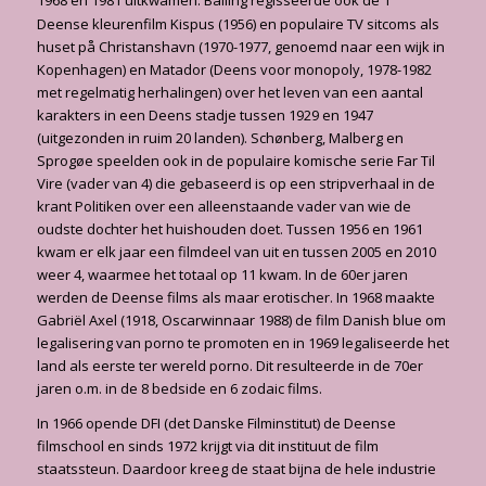
1968 en 1981 uitkwamen. Balling regisseerde ook de 1
Deense kleurenfilm Kispus (1956) en populaire TV sitcoms als
huset på Christanshavn (1970-1977, genoemd naar een wijk in
Kopenhagen) en Matador (Deens voor monopoly, 1978-1982
met regelmatig herhalingen) over het leven van een aantal
karakters in een Deens stadje tussen 1929 en 1947
(uitgezonden in ruim 20 landen). Schønberg, Malberg en
Sprogøe speelden ook in de populaire komische serie Far Til
Vire (vader van 4) die gebaseerd is op een stripverhaal in de
krant Politiken over een alleenstaande vader van wie de
oudste dochter het huishouden doet. Tussen 1956 en 1961
kwam er elk jaar een filmdeel van uit en tussen 2005 en 2010
weer 4, waarmee het totaal op 11 kwam. In de 60er jaren
werden de Deense films als maar erotischer. In 1968 maakte
Gabriël Axel (1918, Oscarwinnaar 1988) de film Danish blue om
legalisering van porno te promoten en in 1969 legaliseerde het
land als eerste ter wereld porno. Dit resulteerde in de 70er
jaren o.m. in de 8 bedside en 6 zodaic films.
In 1966 opende DFI (det Danske Filminstitut) de Deense
filmschool en sinds 1972 krijgt via dit instituut de film
staatssteun. Daardoor kreeg de staat bijna de hele industrie