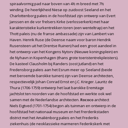
spiraalvormig pad naar boven van 4½ m breed met 7½
winding. De heerlijkheid Niesø op zuidoost Seeland en het
Charlottenborg paleis in de hoofdstad zijn ontwerp van Evert
Janssen en de vor frelsers Kirke (verlosserkerk) met haar
karakteristieke kurkentrekken toren (een wenteltrap) en het
Thott paleis (nu de franse ambassade) zijn van Lambert van
Haven. Henrik Ruse (de Deense naam voor baron Hendrik
Rusensteen uit het Drentse Ruinen) had een groot aandeel in
het ontwerp van het Kongens Nytorv (Nieuwe koningsplein) en
de Nyhavn in Kopenhagen (thans grote toeristentrekpleisters).
De kasteel Clausholm bij Randers (oost Jutland) en het
Fredensborg paleis aan het Esrum meer op Seeland (beide
met beroemde barokke tuinen) zijn van Deense architecten,
respectievelijk Johan Conrad Ernst en J.C. Krieger. Lauritz de
Thura (1706-1759) ontwierp het laat barokke Eremitage
jachtslot ten noorden van de hoofdstad en werkte ook wel
samen met de Nederlandse architecten.
Rococo
architect
Niels Eigtved (1701-1754) begon als tuinman en ontwierp in de
hoofdstad het nationaal museum en het Frerderikstaden
district met het Amaliënborg paleis en het Frederiks
ziekenhuis (de neoklassieke marmeren Federikskerk met