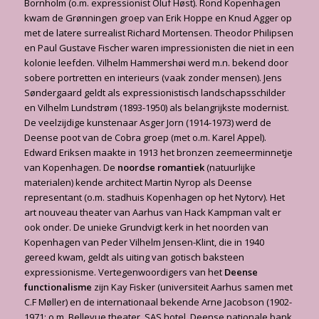
Bornholm (o.m. expressionist Oluf Høst). Rond Kopenhagen
kwam de Grønningen groep van Erik Hoppe en Knud Agger op
met de latere surrealist Richard Mortensen. Theodor Philipsen
en Paul Gustave Fischer waren impressionisten die niet in een
kolonie leefden. Vilhelm Hammershøi werd m.n. bekend door
sobere portretten en interieurs (vaak zonder mensen). Jens
Søndergaard geldt als expressionistisch landschapsschilder
en Vilhelm Lundstrøm (1893-1950) als belangrijkste modernist.
De veelzijdige kunstenaar Asger Jorn (1914-1973) werd de
Deense poot van de Cobra groep (met o.m. Karel Appel).
Edward Eriksen maakte in 1913 het bronzen zeemeerminnetje
van Kopenhagen. De
noordse romantiek
(natuurlijke
materialen) kende architect Martin Nyrop als Deense
representant (o.m. stadhuis Kopenhagen op het Nytorv). Het
art nouveau theater van Aarhus van Hack Kampman valt er
ook onder. De unieke Grundvigt kerk in het noorden van
Kopenhagen van Peder Vilhelm Jensen-Klint, die in 1940
gereed kwam, geldt als uiting van gotisch baksteen
expressionisme. Vertegenwoordigers van het
Deense
functionalisme
zijn Kay Fisker (universiteit Aarhus samen met
C.F Møller) en de internationaal bekende Arne Jacobson (1902-
1971; o.m. Bellevue theater, SAS hotel, Deense nationale bank