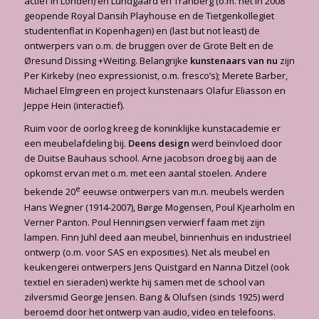
actief in Londen) en Lundgaard en Tranberg (o.m. het in 2008
geopende Royal Dansih Playhouse en de Tietgenkollegiet
studentenflat in Kopenhagen) en (last but not least) de
ontwerpers van o.m. de bruggen over de Grote Belt en de
Øresund Dissing +Weiting. Belangrijke
kunstenaars van nu
zijn
Per Kirkeby (neo expressionist, o.m. fresco’s); Merete Barber,
Michael Elmgreen en project kunstenaars Olafur Eliasson en
Jeppe Hein (interactief).
Ruim voor de oorlog kreeg de koninklijke kunstacademie er
een meubelafdeling bij.
Deens design
werd beïnvloed door
de Duitse Bauhaus school. Arne jacobson droeg bij aan de
opkomst ervan met o.m. met een aantal stoelen. Andere
e
bekende 20
eeuwse ontwerpers van m.n. meubels werden
Hans Wegner (1914-2007), Børge Mogensen, Poul Kjearholm en
Verner Panton. Poul Henningsen verwierf faam met zijn
lampen. Finn Juhl deed aan meubel, binnenhuis en industrieel
ontwerp (o.m. voor SAS en exposities). Net als meubel en
keukengerei ontwerpers Jens Quistgard en Nanna Ditzel (ook
textiel en sieraden) werkte hij samen met de school van
zilversmid George Jensen. Bang & Olufsen (sinds 1925) werd
beroemd door het ontwerp van audio, video en telefoons.