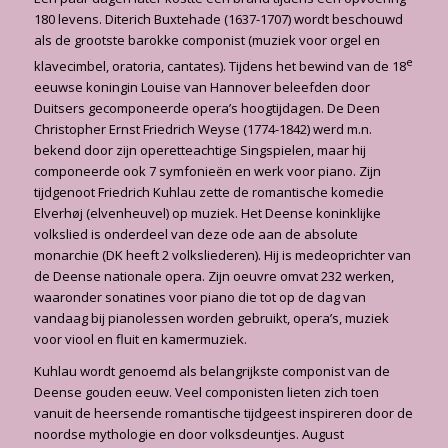
180 levens. Diterich Buxtehade (1637-1707) wordt beschouwd
als de grootste barokke componist (muziek voor orgel en
e
klavecimbel, oratoria, cantates). Tijdens het bewind van de 18
eeuwse koningin Louise van Hannover beleefden door
Duitsers gecomponeerde opera’s hoogtijdagen. De Deen
Christopher Ernst Friedrich Weyse (1774-1842) werd m.n.
bekend door zijn operetteachtige Singspielen, maar hij
componeerde ook 7 symfonieën en werk voor piano. Zijn
tijdgenoot Friedrich Kuhlau zette de romantische komedie
Elverhøj (elvenheuvel) op muziek. Het Deense koninklijke
volkslied is onderdeel van deze ode aan de absolute
monarchie (DK heeft 2 volksliederen). Hij is medeoprichter van
de Deense nationale opera. Zijn oeuvre omvat 232 werken,
waaronder sonatines voor piano die tot op de dag van
vandaag bij pianolessen worden gebruikt, opera’s, muziek
voor viool en fluit en kamermuziek.
Kuhlau wordt genoemd als belangrijkste componist van de
Deense gouden eeuw. Veel componisten lieten zich toen
vanuit de heersende romantische tijdgeest inspireren door de
noordse mythologie en door volksdeuntjes. August