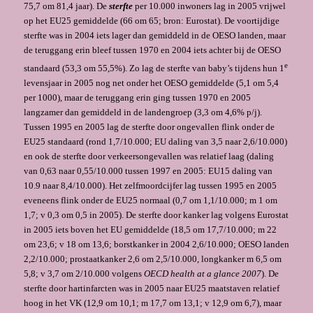
75,7 om 81,4 jaar). De
sterfte
per 10.000 inwoners lag in 2005 vrijwel
op het EU25 gemiddelde (66 om 65; bron: Eurostat). De voortijdige
sterfte was in 2004 iets lager dan gemiddeld in de OESO landen, maar
de teruggang erin bleef tussen 1970 en 2004 iets achter bij de OESO
e
standaard (53,3 om 55,5%). Zo lag de sterfte van baby’s tijdens hun 1
levensjaar in 2005 nog net onder het OESO gemiddelde (5,1 om 5,4
per 1000), maar de teruggang erin ging tussen 1970 en 2005
langzamer dan gemiddeld in de landengroep (3,3 om 4,6% p/j).
Tussen 1995 en 2005 lag de sterfte door ongevallen flink onder de
EU25 standaard (rond 1,7/10.000; EU daling van 3,5 naar 2,6/10.000)
en ook de sterfte door verkeersongevallen was relatief laag (daling
van 0,63 naar 0,55/10.000 tussen 1997 en 2005: EU15 daling van
10.9 naar 8,4/10.000). Het zelfmoordcijfer lag tussen 1995 en 2005
eveneens flink onder de EU25 normaal (0,7 om 1,1/10.000; m 1 om
1,7; v 0,3 om 0,5 in 2005). De sterfte door kanker lag volgens Eurostat
in 2005 iets boven het EU gemiddelde (18,5 om 17,7/10.000; m 22
om 23,6; v 18 om 13,6; borstkanker in 2004 2,6/10.000; OESO landen
2,2/10.000; prostaatkanker 2,6 om 2,5/10.000, longkanker m 6,5 om
5,8; v 3,7 om 2/10.000 volgens
OECD health at a glance 2007
). De
sterfte door hartinfarcten was in 2005 naar EU25 maatstaven relatief
hoog in het VK (12,9 om 10,1; m 17,7 om 13,1; v 12,9 om 6,7), maar