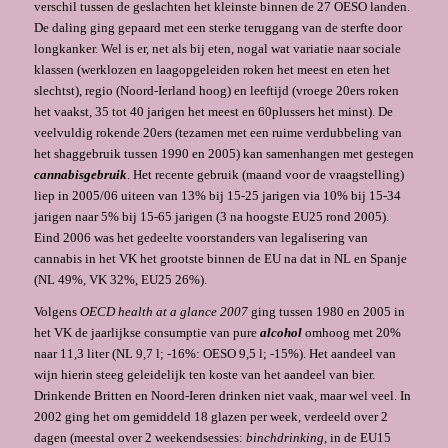
verschil tussen de geslachten het kleinste binnen de 27 OESO landen.
De daling ging ge­paard met een sterke teruggang van de sterfte door
longkanker. Wel is er, net als bij eten, nogal wat variatie naar sociale
klassen (werklozen en laagopgeleiden roken het meest en eten het
slechtst), regio (Noord-Ierland hoog) en leeftijd (vroege 20ers roken
het vaakst, 35 tot 40 jarigen het meest en 60plussers het minst). De
veelvuldig rokende 20ers (tezamen met een ruime verdubbeling van
het shaggebruik tussen 1990 en 2005) kan samenhangen met gestegen
can­nabisgebruik
. Het recente gebruik (maand voor de vraagstelling)
liep in 2005/06 uiteen van 13% bij 15-25 jarigen via 10% bij 15-34
jarigen naar 5% bij 15-65 jarigen (3 na hoogste EU25 rond 2005).
Eind 2006 was het gedeelte voorstanders van legalisering van
cannabis in het VK het grootste binnen de EU na dat in NL en Spanje
(NL 49%, VK 32%, EU25 26%).
Volgens
OECD health at a glance 2007
ging tussen 1980 en 2005 in
het VK de jaarlijkse consumptie van pure
alcohol
omhoog met 20%
naar 11,3 liter (NL 9,7 l; -16%: OESO 9,5 l; -15%). Het aan­deel van
wijn hierin steeg geleidelijk ten koste van het aandeel van bier.
Drinkende Brit­ten en Noord-Ieren drinken niet vaak, maar wel veel. In
2002 ging het om gemiddeld 18 glazen per week, verdeeld over 2
dagen (meestal over 2 weekendses­sies:
binchdrinking
, in de EU15