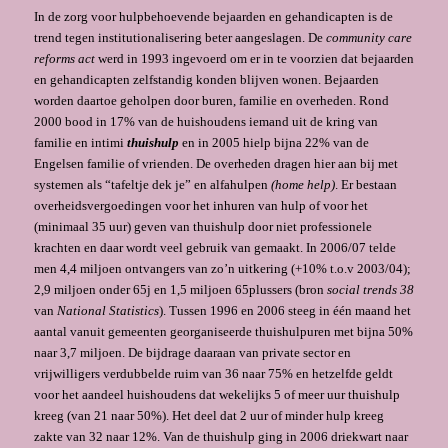
In de zorg voor hulpbehoevende bejaarden en gehandicapten is de
trend tegen institutio­nalisering beter aangeslagen. De
community care
reforms act
werd in 1993 ingevoerd om er in te voorzien dat bejaarden
en gehandicapten zelfstandig konden blijven wonen. Bejaarden
worden daartoe geholpen door buren, familie en over­heden. Rond
2000 bood in 17% van de huishoudens iemand uit de kring van
familie en intimi
thuis­hulp
en in 2005 hielp bijna 22% van de
Engelsen familie of vrienden. De over­heden dragen hier aan bij met
systemen als “tafeltje dek je” en alfahulpen
(home help)
. Er bestaan
overheids­vergoedingen voor het inhuren van hulp of voor het
(minimaal 35 uur) geven van thuis­hulp door niet professionele
krachten en daar wordt veel gebruik van gemaakt. In 2006/07 telde
men 4,4 miljoen ontvangers van zo’n uitkering (+10% t.o.v 2003/04);
2,9 miljoen onder 65j en 1,5 miljoen 65plussers (bron
social trends 38
van
National Statistics
). Tussen 1996 en 2006 steeg in één maand het
aantal vanuit gemeenten georganiseerde thuishulpuren met bijna 50%
naar 3,7 miljoen. De bijdrage daaraan van private sector en
vrijwilligers verdubbelde ruim van 36 naar 75% en hetzelfde geldt
voor het aandeel huishoudens dat wekelijks 5 of meer uur thuishulp
kreeg (van 21 naar 50%). Het deel dat 2 uur of minder hulp kreeg
zakte van 32 naar 12%. Van de thuishulp ging in 2006 driekwart naar