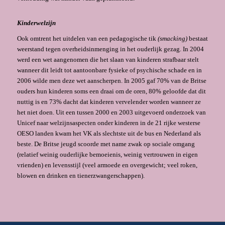
Kinderwelzijn
Ook omtrent het uitdelen van een pedagogische tik
(smacking)
bestaat
weerstand tegen overheidsinmenging in het ouderlijk gezag. In 2004
werd een wet aangenomen die het slaan van kinderen strafbaar stelt
wanneer dit leidt tot aantoonbare fysieke of psychische schade en in
2006 wilde men deze wet aanscherpen. In 2005 gaf 70% van de Britse
ouders hun kinderen soms een draai om de oren, 80% geloofde dat dit
nuttig is en 73% dacht dat kinderen vervelender worden wanneer ze
het niet doen. Uit een tussen 2000 en 2003 uitgevoerd onderzoek van
Unicef naar welzijnsaspecten onder kinderen in de 21 rijke westerse
OESO landen kwam het VK als slechtste uit de bus en Nederland als
beste. De Britse jeugd scoorde met name zwak op sociale omgang
(relatief weinig ouderlijke bemoeienis, weinig vertrouwen in eigen
vrienden) en levensstijl (veel armoede en overgewicht; veel roken,
blowen en drinken en tienerzwangerschappen).