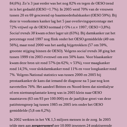
84,6%). Zo’n 3 jaar eerder was het nog 82% en tegen de OESO trend
in is het gedaald (OESO +1.7%). In 2005 werd 70% van de vrouwen
tussen 20 en 69 gescreend op baarmoederhalskanker (OESO 59%). Bij
deze te voorkomen kanker lag het 5 jaar overlevingspercentage met
72% vrijwel op de OESO normaal (+5% t.o.v 1997; OESO +3,8%).
Social trends 38
kwam echter lager uit (63%). Bij darmkanker zat het
percentage rond 1997 nog flink onder het OESO gemiddelde (49 om
56%), maar rond 2000 was het aardig bijgetrokken (57 om 59%,
grootste stijging binnen de OESO). Volgens
social trends 38
ging het
tussen 1999 t/m 2003 evenwel om een 50% kans. Voor blaaskanker
kwam deze bron uit rond 57% (m 62%; v 53%), voor maagkanker
rond 14,5%, voor slokdarmkanker rond 11% en voor longkanker rond
7%. Volgens National statistics was tussen 2000 en 2005 bij
prostaatkanker de kans dat iemand de diagnose na 5 jaar nog kon
navertellen 76%. Het aandeel Britten en Noord-Ieren dat nierdialyse
of een niertransplantatie kreeg was in 2005 klein naar OESO
maatstaven (63 om 93 per 100.000) en de jaarlijkse groei van deze
patiëntengroep lag tussen 1985 en 2005 iets onder het OESO
gemiddelde (5,8 om 6,2%).
In 2002 werkten in het VK 1,5 miljoen mensen in de zorg. In 2005
telde men aan
zorgpersoneel
per 10.000 inwoners 24 praktiserende