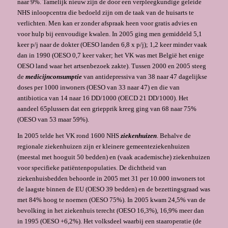
naar 9%. Tamelijk nieuw zijn de door een verpleegkundige geleide
NHS inloopcentra die bedoeld zijn om de taak van de huisarts te
verlichten. Men kan er zonder afspraak heen voor gratis advies en
voor hulp bij eenvoudige kwalen. In 2005 ging men gemiddeld 5,1
keer p/j naar de dokter (OESO landen 6,8 x p/j); 1,2 keer minder vaak
dan in 1990 (OESO 0,7 keer vaker; het VK was met België het enige
OESO land waar het artsenbezoek zakte). Tussen 2000 en 2005 steeg
de
medicijnconsumptie
van antidepressiva van 38 naar 47 dagelijkse
doses per 1000 inwoners (OESO van 33 naar 47) en die van
antibiotica van 14 naar 16 DD/1000 (OECD 21 DD/1000). Het
aandeel 65plussers dat een griepprik kreeg ging van 68 naar 75%
(OESO van 53 maar 59%).
In 2005 telde het VK rond 1600 NHS
ziekenhuizen
. Behalve de
regionale ziekenhuizen zijn er kleinere gemeenteziekenhuizen
(meestal met hooguit 50 bedden) en (vaak aca­demi­sche) ziekenhuizen
voor specifieke patiëntenpopulaties. De dichtheid van
ziekenhuisbedden behoorde in 2005 met 31 per 10.000 inwoners tot
de laagste binnen de EU (OESO 39 bedden) en de bezettingsgraad was
met 84% hoog te noemen (OESO 75%). In 2005 kwam 24,5% van de
bevolking in het ziekenhuis terecht (OESO 16,3%), 16,9% meer dan
in 1995 (OESO +6,2%). Het volksdeel waarbij een staaroperatie (de