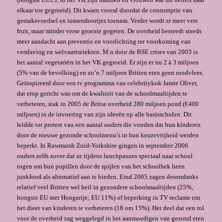
elkaar toe gegroeid). Dit kwam vooral doordat de con­sumptie van
gemaksvoedsel en tussendoortjes toenam. Verder wordt er meer vers
fruit, maar minder verse groente gegeten. De overheid besteedt steeds
meer aan­dacht aan preventie en voorlichting ter voorkoming van
verslaving en wel­vaartsziekten. M.n door de BSE crises van 2003 is
het aantal vegetariërs in het VK ge­groeid. Er zijn er nu 2 à 3 miljoen
(5% van de bevolking) en zo’n 7 miljoen Britten eten geen roodvlees.
Geïnspireerd door een tv programma van celebritykok Jamie Oliver,
dat erop gericht was om de kwaliteit van de schoolmaaltijden te
verbeteren, stak in 2005 de Britse overheid 280 miljoen pond (€400
miljoen) in de invoering van zijn ideeën op alle basisscholen. Dit
leidde tot protest van een aantal ouders die vonden dat hun kinderen
door de nieuwe gezonde schoolmenu’s in hun keuzevrijheid werden
beperkt. In Rawmarsh Zuid-Yorkshire gingen in september 2006
ouders zelfs zover dat ze tijdens lunchpauzes speciaal naar school
togen om hun pupillen door de spijlen van het schoolhek heen
junkfood als alternatief aan te bieden. Eind 2005 zagen desondanks
relatief veel Britten wel heil in gezondere schoolmaaltijden (25%,
hoogste EU met Hongarije; EU 11%) of beperking in TV reclame om
het dieet van kinderen te verbeteren (18 om 15%). Het deel dat een rol
voor de overheid zag weggelegd in het aanmoedigen van gezond eten