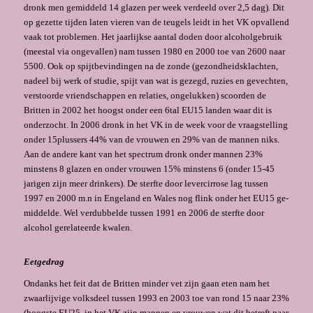
dronk men gemiddeld 14 glazen per week verdeeld over 2,5 dag)
.
Dit
op gezette tijden laten vieren van de teugels leidt in het VK opvallend
vaak tot problemen. Het jaarlijkse aantal doden door alcoholgebruik
(meestal via ongevallen) nam tussen 1980 en 2000 toe van 2600 naar
5500. Ook op spijtbevindingen na de zonde (gezondheidsklachten,
nadeel bij werk of studie, spijt van wat is gezegd, ruzies en ge­vechten,
verstoorde vriendschappen en relaties, ongelukken) scoorden de
Britten in 2002 het hoogst onder een 6tal EU15 landen waar dit is
onderzocht. In 2006 dronk in het VK in de week voor de vraagstelling
onder 15plussers 44% van de vrouwen en 29% van de mannen niks.
Aan de andere kant van het spectrum dronk onder mannen 23%
minstens 8 glazen en onder vrouwen 15% minstens 6 (onder 15-45
jarigen zijn meer drinkers). De sterfte door levercir­rose lag tussen
1997 en 2000 m.n in Engeland en Wales nog flink onder het EU15 ge­
middelde. Wel verdubbelde tussen 1991 en 2006 de sterfte door
alcohol gerelateerde kwalen.
Eetgedrag
Ondanks het feit dat de Britten minder vet zijn gaan eten nam het
zwaarlijvige volksdeel tussen 1993 en 2003 toe van rond 15 naar 23%
(hoogste EU25, in het VK zijn mannen en vrouwen wat dit betreft naar