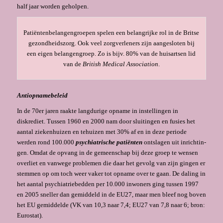
half jaar worden geholpen.
Patiëntenbelangengroepen spelen een be­langrijke rol in de Britse
gezondheidszorg. Ook veel zorgverleners zijn aangesloten bij
een eigen belan­gengroep. Zo is bijv. 80% van de huisartsen lid
van de
British Medical Association
.
Antiopnamebeleid
In de 70er jaren raakte lang­durige opname in instellingen in
diskrediet. Tussen 1960 en 2000 nam door sluitingen en fusies het
aantal ziekenhuizen en tehuizen met 30% af en in deze peri­ode
werden rond 100.000
psychiatrische patiënten
ontslagen uit inrichtin­
gen. Omdat de opvang in de gemeenschap bij deze groep te wensen
overliet en van­wege problemen die daar het gevolg van zijn gingen er
stemmen op om toch weer vaker tot opname over te gaan. De daling in
het aantal psychiatriebedden per 10.000 inwoners ging tussen 1997
en 2005 sneller dan gemiddeld in de EU27, maar men bleef nog boven
het EU gemiddelde (VK van 10,3 naar 7,4; EU27 van 7,8 naar 6; bron:
Eurostat).