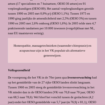
artsen (17 specialisten en 7 huisartsen; OESO 30 artsen) en 91
verpleegkundigen (OESO 89). Het aantal verpleegkundigen groeide
tussen 1990 en 2005 met 0,9% p/j (OESO 1,1%). Tussen 1975 en
1990 ging jaarlijks de artsendichtheid met 2,5% (OESO 3%) en tussen
1990 en 2005 met 2,6% omhoog (OESO 1,6%). In 2005 telde men 4,7
praktiserende tandartsen per 10.000 inwoners (vergelijkbaar met NL,
naar EU maatstaven weinig).
Homeopathie, massagetechnieken (waaronder chiropraxie) en
acupunctuur zijn in het VK populair als alternatieve
geneeswijzen.
Volksgezondheid
De voorsprong die het VK in de 70er jaren qua
levensverwachting
had
op het gemiddelde van de 27 rijke OESO landen slinkt langzaam.
Tussen 1960 en 2005 steeg de gemiddelde levensverwachting in het
VK minder dan in de OESO landen (VK van 70,8 naar 79 jaar; OESO
van 68,5 naar 78,6). Wel bleef het verschil tussen de geslachten (4,2
jaar) onder het OESO gemiddelde van 5,7 jaar (m 76,9j v 81,1j; OESO