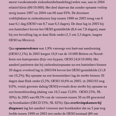
meest voorkomende ziekenhuisbehandeling) reden was, was in 2004
relatief klein (66/10.000). Het deel daarvan dat zonder opname verliep
steeg tussen 1997 en 2004 van 66 naar 93%. De doorsnee
verblijfsduur in ziekenhuizen liep tus­sen 1990 en 2005 terug van 8
naar 6,1 dag (OESO van 8,7 naar 6,3 dagen). De duur lag in 2005 bij
een hartinfarct boven het OESO gemiddelde (8,4 om 7,8 dagen), maar
bij een bevalling lag ze daar flink onder (1,5 om 3,3 dagen; laagste
OESO na Mexico).
Qua
opnameredenen
was 1,9% vanwege een hartvaat aandoening
(OESO 2,1%). In 2005 kregen 16,9 van de 10.000 Britten en Noord-
Ieren een hartoperatie (bijv een bypass; OESO 24,9/10.000). Het
aandeel patiënten dat bij ziekenhuisopname na een hartinfarct binnen
30 dagen overleed lag in 2003/04 boven het OESO gemiddelde (11,8
om 10,2%). Bij opname na een herseninfarct lag de sterfte binnen 30
dagen daar flink onder (5,5%, OESO 10,6% in 2005; in 2002/03 nog
9,9%, veruit grootste daling OESO) evenals deze sterfte bij opname na
een hersenbloeding (daling van 16,5 naar 15,6%: OESO 25%; NL
30%). In 2005 was 69,5% van de vrouwen tussen 50 en 69 gescreend
op borstkanker (OECD 55%; NL 82%). Qua
overlevingskansen bij
diagnoses
lag het aandeel vrouwen met borstkanker dat na 5 jaar nog
leefde tussen 1999 en 2003 iets onder de OESO normaal (80 om