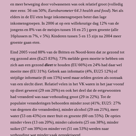
en meer beweging door volwassenen was ook relatief groot (volledig
mee eens: 56 om 50%;
Eurobarometer 64.3 health and food
). Net als
elders in de EU eten hoge inkomensgroepen beter dan lage
inkomensgroepen. In 2006 at op een willekeurige dag 12% van de
jongens en 8% van de meisjes tussen 16 en 25 j geen groente (alle
16plussers m 7%, v 5%). Kinderen tussen 5 en 15 zijn na 2004 meer
groente gaan eten.
Eind 2005 vond 88% van de Britten en Noord-Ieren dat ze gezond tot
erg gezond aten (Eu25 83%); 73% meldde geen moeite te hebben om
zich aan een gezond
dieet
te houden (EU 66%) en 24% had daar wel
moeite mee (EU 31%). Gebrek aan informatie (4%, EU25 12%) of
strijdige informatie (6 om 15%) werd maar zelden gezien als oorzaak
van een slecht dieet. Relatief velen in het VK waren in het jaar vooraf
op dieet geweest (29 om 20%) en ook het deel dat de eetgewoonten
had veranderd was naar verhouding groot (29 in 22%). Tot de
populaire veranderingen behoorden minder zout (41%; EU25: 27%
van degenen die veranderden), minder alcohol (29 om 21%), meer
water (53 om 43%) en meer fruit en groente (60 om 55%). De opties
minder vlees (13 om 20%), minder calorieën (25 om 38%), minder
suiker (37 om 39%) en minder vet (51 om 53%) werden naar
verhouding wat minder vaak gepraktiseerd.