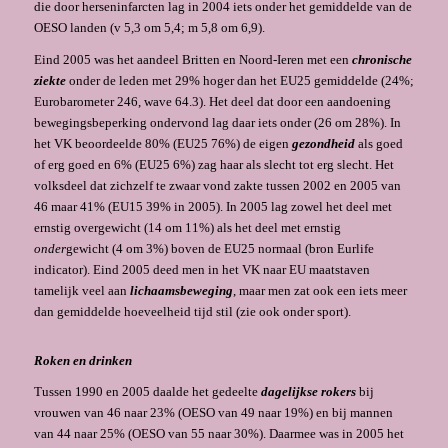
die door herseninfarcten lag in 2004 iets onder het gemiddelde van de
OESO landen (v 5,3 om 5,4; m 5,8 om 6,9).
Eind 2005 was het aandeel Britten en Noord-Ieren met een
chronische
ziekte
onder de leden met 29% hoger dan het EU25 gemiddelde (24%;
Eurobarometer 246, wave 64.3). Het deel dat door een aandoening
bewegingsbeperking ondervond lag daar iets onder (26 om 28%). In
het VK beoordeelde 80% (EU25 76%) de eigen
gezondheid
als goed
of erg goed en 6% (EU25 6%) zag haar als slecht tot erg slecht. Het
volksdeel dat zichzelf te zwaar vond zakte tussen 2002 en 2005 van
46 maar 41% (EU15 39% in 2005). In 2005 lag zowel het deel met
ernstig overgewicht (14 om 11%) als het deel met ernstig
onder
gewicht (4 om 3%) boven de EU25 normaal (bron Eurlife
indicator). Eind 2005 deed men in het VK naar EU maatstaven
tamelijk veel aan
lichaamsbeweging
, maar men zat ook een iets meer
dan gemiddelde hoeveelheid tijd stil (zie ook onder sport).
Roken en drinken
Tussen 1990 en 2005 daalde het gedeelte
dagelijkse rokers
bij
vrouwen van 46 naar 23% (OESO van 49 naar 19%) en bij mannen
van 44 naar 25% (OESO van 55 naar 30%). Daarmee was in 2005 het