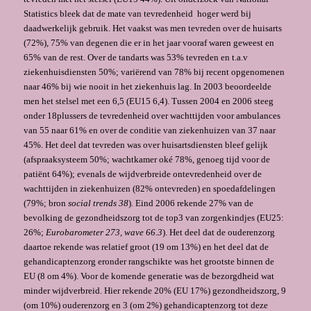
Statistics bleek dat de mate van tevredenheid hoger werd bij
daadwerkelijk gebruik. Het vaakst was men tevreden over de huisarts
(72%), 75% van degenen die er in het jaar vooraf waren geweest en
65% van de rest. Over de tandarts was 53% tevreden en t.a.v
ziekenhuisdiensten 50%; variërend van 78% bij recent opgenomenen
naar 46% bij wie nooit in het ziekenhuis lag. In 2003 beoordeelde
men het stelsel met een 6,5 (EU15 6,4). Tussen 2004 en 2006 steeg
onder 18plussers de tevredenheid over wachttijden voor ambulances
van 55 naar 61% en over de conditie van ziekenhuizen van 37 naar
45%. Het deel dat tevreden was over huisartsdiensten bleef gelijk
(afspraaksysteem 50%; wachtkamer oké 78%, genoeg tijd voor de
patiënt 64%); evenals de wijdverbreide ontevredenheid over de
wachttijden in ziekenhuizen (82% ontevreden) en spoedafdelingen
(79%; bron
social trends 38
). Eind 2006 rekende 27% van de
bevolking de gezondheidszorg tot de top3 van zorgenkindjes (EU25:
26%;
Eurobarometer 273, wave 66.3
). Het deel dat de ouderenzorg
daartoe rekende was relatief groot (19 om 13%) en het deel dat de
gehandicaptenzorg eronder rangschikte was het grootste binnen de
EU (8 om 4%). Voor de komende generatie was de bezorgdheid wat
minder wijdverbreid. Hier rekende 20% (EU 17%) gezondheidszorg, 9
(om 10%) ouderenzorg en 3 (om 2%) gehandicaptenzorg tot deze