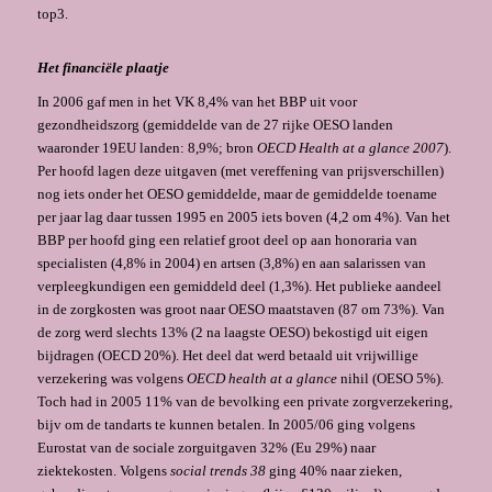
top3.
Het financiële plaatje
In 2006 gaf men in het VK 8,4% van het BBP uit voor
gezondheidszorg (gemiddelde van de 27 rijke OESO landen
waaronder 19EU landen: 8,9%; bron
OECD Health at a glance 2007
).
Per hoofd lagen deze uitgaven (met vereffening van prijsverschillen)
nog iets onder het OESO gemiddelde, maar de gemiddelde toename
per jaar lag daar tussen 1995 en 2005 iets boven (4,2 om 4%). Van het
BBP per hoofd ging een relatief groot deel op aan honoraria van
specialisten (4,8% in 2004) en artsen (3,8%) en aan salarissen van
verpleegkundigen een gemiddeld deel (1,3%). Het publieke aandeel
in de zorgkosten was groot naar OESO maatstaven (87 om 73%). Van
de zorg werd slechts 13% (2 na laagste OESO) bekostigd uit eigen
bijdragen (OECD 20%). Het deel dat werd betaald uit vrijwillige
verzekering was volgens
OECD health at a glance
nihil (OESO 5%).
Toch had in 2005 11% van de bevolking een private zorgverzekering,
bijv om de tandarts te kunnen betalen. In 2005/06 ging volgens
Eurostat van de sociale zorguitgaven 32% (Eu 29%) naar
ziektekosten. Volgens
social trends 38
ging 40% naar zieken,