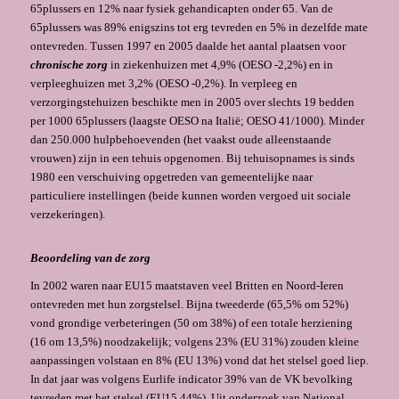
65plussers en 12% naar fysiek gehandicapten onder 65. Van de
65plussers was 89% enigszins tot erg tevreden en 5% in dezelfde mate
ontevreden. Tussen 1997 en 2005 daalde het aantal plaatsen voor
chronische zorg
in ziekenhuizen met 4,9% (OESO -2,2%) en in
verpleeghuizen met 3,2% (OESO -0,2%). In verpleeg en
verzorgingstehuizen beschikte men in 2005 over slechts 19 bedden
per 1000 65plussers (laagste OESO na Italië; OESO 41/1000). Minder
dan 250.000 hulpbehoevenden (het vaakst oude alleenstaande
vrouwen) zijn in een tehuis opgenomen. Bij tehuisopnames is sinds
1980 een verschui­ving opge­treden van gemeentelijke naar
particuliere instellingen (beide kunnen worden vergoed uit sociale
verzekeringen).
Beoordeling van de zorg
In 2002 waren naar EU15 maatstaven veel Britten en Noord-Ie­ren
ontevreden met hun zorgstelsel. Bijna tweederde (65,5% om 52%)
vond grondige verbeteringen (50 om 38%) of een totale herziening
(16 om 13,5%) noodzakelijk; volgens 23% (EU 31%) zouden kleine
aanpassingen volstaan en 8% (EU 13%) vond dat het stelsel goed liep.
In dat jaar was volgens Eurlife indicator 39% van de VK bevolking
tevreden met het stelsel (EU15 44%). Uit onderzoek van National