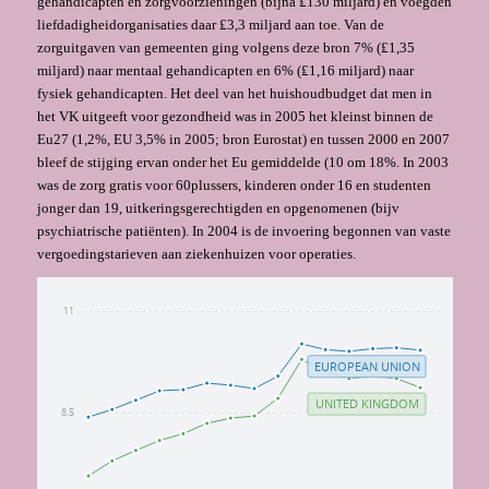
gehandicapten en zorgvoorzieningen (bijna ₤130 miljard) en voegden
liefdadigheidorganisaties daar ₤3,3 miljard aan toe. Van de
zorguitgaven van gemeenten ging volgens deze bron 7% (₤1,35
miljard) naar mentaal gehandicapten en 6% (₤1,16 miljard) naar
fysiek gehandicapten. Het deel van het huishoudbudget dat men in
het VK uitgeeft voor gezondheid was in 2005 het kleinst binnen de
Eu27 (1,2%, EU 3,5% in 2005; bron Eurostat) en tussen 2000 en 2007
bleef de stijging ervan onder het Eu gemiddelde (10 om 18%. In 2003
was de zorg gratis voor 60plussers, kinderen onder 16 en studenten
jonger dan 19, uitkeringsgerechtigden en opgenomenen (bijv
psychiatrische patiënten). In 2004 is de invoering begon­nen van vaste
vergoedingstarieven aan ziekenhuizen voor operaties.