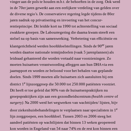
vinger aan de pols te houden m.b.t. de behoeften in de zorg. Ook werd
in de 70er jaren ge­werkt aan een eerlijkere verdeling van gelden over
de diverse regio’s. De conservatieve regering legde tijdens de 80er
jaren nadruk op privatisering en invoering van het concur­
rentieprincipe. Dit leidde kort na 1990 tot achterstelling van sociaal
zwakkere groepen. De Labourregering die daarna kwam streeft een
stelsel na op basis van samenwer­king. Verbetering van efficiëntie en
er
klantgerichtheid werden hoofddoelstellingen. Sinds de 90
jaren
worden daartoe nationale termijndoelen (vaak 5 jarenplan­nen) als
leidraad gehanteerd die worden vertaald naar voorzieningen. Zo
moeten huisartsen verantwoording afleggen aan hun DHA via een
jaarrapport en worden ze beloond voor het behalen van geplande
doelen. Sinds 1999 moeten alle huisartsen zich aansluiten bij een
e
district 1
lijnzorg­groep die 50.000 tot 250.000 patiënten voorziet.
Dit heeft er toe geleid dat 90% van de huisartsenpraktijken nu
groepspraktijken zijn aan een gezondheidscentrum
(health centre
of
surgery)
. Na 2000 werd het wegwerken van wachttijden/ lijs­ten, bijv
e
door ziekenhuisbehandelingen te verplaatsen naar specialisten in 1
lijn zorggroepen, een hoofddoel. Tussen 2003 en 2006 steeg het
aandeel patiënten op wachtlijsten dat binnen 13 weken geopereerd
kon worden in Engeland van 54 naar 74% en de rest kon binnen een