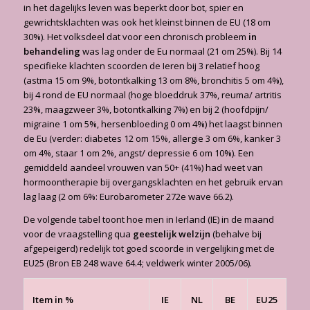
in het dagelijks leven was beperkt door bot, spier en
gewrichtsklachten was ook het kleinst binnen de EU (18 om
30%). Het volksdeel dat voor een chronisch probleem
in
behandeling
was lag onder de Eu normaal (21 om 25%). Bij 14
specifieke klachten scoorden de Ieren bij 3 relatief hoog
(astma 15 om 9%, botontkalking 13 om 8%, bronchitis 5 om 4%),
bij 4 rond de EU normaal (hoge bloeddruk 37%, reuma/ artritis
23%, maagzweer 3%, botontkalking 7%) en bij 2 (hoofdpijn/
migraine 1 om 5%, hersenbloeding 0 om 4%) het laagst binnen
de Eu (verder: diabetes 12 om 15%, allergie 3 om 6%, kanker 3
om 4%, staar 1 om 2%, angst/ depressie 6 om 10%). Een
gemiddeld aandeel vrouwen van 50+ (41%) had weet van
hormoontherapie bij overgangsklachten en het gebruik ervan
lag laag (2 om 6%: Eurobarometer 272e wave 66.2).
De volgende tabel toont hoe men in Ierland (IE) in de maand
voor de vraagstelling qua
geestelijk welzijn
(behalve bij
afgepeigerd) redelijk tot goed scoorde in vergelijking met de
EU25 (Bron EB 248 wave 64.4; veldwerk winter 2005/06).
Item in %
IE
NL
BE
EU25