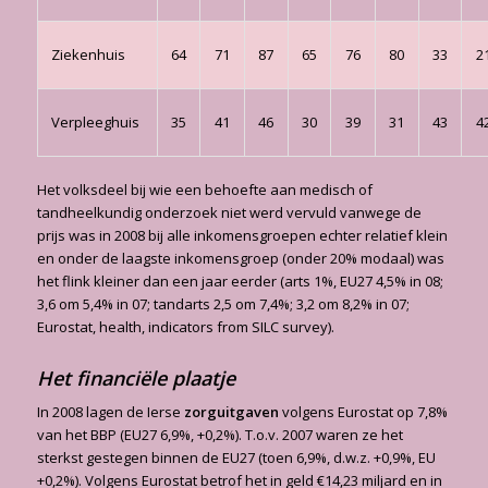
Ziekenhuis
64
71
87
65
76
80
33
2
Verpleeghuis
35
41
46
30
39
31
43
4
Het volksdeel bij wie een behoefte aan medisch of
tandheelkundig onderzoek niet werd vervuld vanwege de
prijs was in 2008 bij alle inkomensgroepen echter relatief klein
en onder de laagste inkomensgroep (onder 20% modaal) was
het flink kleiner dan een jaar eerder (arts 1%, EU27 4,5% in 08;
3,6 om 5,4% in 07; tandarts 2,5 om 7,4%; 3,2 om 8,2% in 07;
Eurostat, health, indicators from SILC survey).
Het financiële plaatje
In 2008 lagen de Ierse
zorguitgaven
volgens Eurostat op 7,8%
van het BBP (EU27 6,9%, +0,2%). T.o.v. 2007 waren ze het
sterkst gestegen binnen de EU27 (toen 6,9%, d.w.z. +0,9%, EU
+0,2%). Volgens Eurostat betrof het in geld €14,23 miljard en in