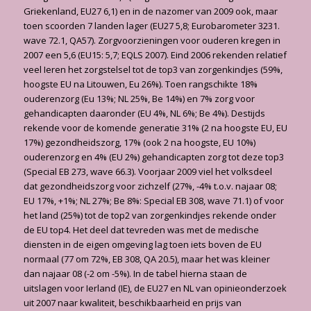
Griekenland, EU27 6,1) en in de nazomer van 2009 ook, maar
toen scoorden 7 landen lager (EU27 5,8; Eurobarometer 3231.
wave 72.1, QA57). Zorgvoorzieningen voor ouderen kregen in
2007 een 5,6 (EU15: 5,7; EQLS 2007). Eind 2006 rekenden relatief
veel Ieren het zorgstelsel tot de top3 van zorgenkindjes (59%,
hoogste EU na Litouwen, Eu 26%). Toen rangschikte 18%
ouderenzorg (Eu 13%; NL 25%, Be 14%) en 7% zorg voor
gehandicapten daaronder (EU 4%, NL 6%; Be 4%). Destijds
rekende voor de komende generatie 31% (2 na hoogste EU, EU
17%) gezondheidszorg, 17% (ook 2 na hoogste, EU 10%)
ouderenzorg en 4% (EU 2%) gehandicapten zorg tot deze top3
(Special EB 273, wave 66.3). Voorjaar 2009 viel het volksdeel
dat gezondheidszorg voor zichzelf (27%, -4% t.o.v. najaar 08;
EU 17%, +1%; NL 27%; Be 8%: Special EB 308, wave 71.1) of voor
het land (25%) tot de top2 van zorgenkindjes rekende onder
de EU top4. Het deel dat tevreden was met de medische
diensten in de eigen omgeving lag toen iets boven de EU
normaal (77 om 72%, EB 308, QA 20.5), maar het was kleiner
dan najaar 08 (-2 om -5%). In de tabel hierna staan de
uitslagen voor Ierland (IE), de EU27 en NL van opinieonderzoek
uit 2007 naar kwaliteit, beschikbaarheid en prijs van