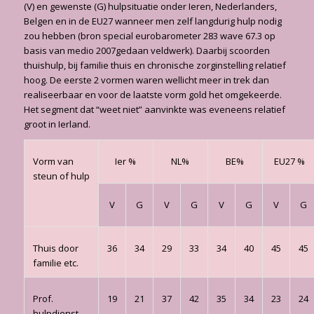
(V) en gewenste (G) hulpsituatie onder Ieren, Nederlanders,
Belgen en in de EU27 wanneer men zelf langdurig hulp nodig
zou hebben (bron special eurobarometer 283 wave 67.3 op
basis van medio 2007gedaan veldwerk). Daarbij scoorden
thuishulp, bij familie thuis en chronische zorginstelling relatief
hoog. De eerste 2 vormen waren wellicht meer in trek dan
realiseerbaar en voor de laatste vorm gold het omgekeerde.
Het segment dat “weet niet” aanvinkte was eveneens relatief
groot in Ierland.
Vorm van
Ier %
NL%
BE%
EU27 %
steun of hulp
V
G
V
G
V
G
V
G
Thuis door
36
34
29
33
34
40
45
45
familie etc.
Prof.
19
21
37
42
35
34
23
24
hulpdienst