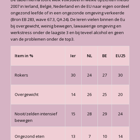
2007 in Ierland, België, Nederland en de EU naar eigen oordeel
ongezond leefde of in een ongezonde omgeving verkeerde
(Bron EB 283, wave 67.3, QA 24). De Ieren vielen binnen de Eu
bij overgewicht, weinig bewegen, lawaaierige omgeving en
werkstress onder de laagste 3 en bij teveel alcohol en geen
van de problemen onder de top3.
Item in %
Ier
NL
BE
EU25
Rokers
30
24
27
30
Overgewicht
14
26
25
20
Nooit/zelden intensief
15
28
29
24
bewegen
Ongezond eten
13
7
10
14