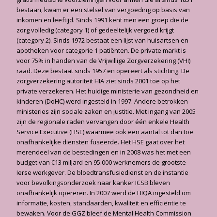
bestaan, kwam er een stelsel van vergoeding op basis van
inkomen en leeftijd. Sinds 1991 kent men een groep die de
zorg volledig (category 1) of gedeeltelijk vergoed krijgt
(category 2). Sinds 1972 bestaat een lijst van huisartsen en
apotheken voor categorie 1 patiënten. De private markt is
voor 75% in handen van de Vrijwillige Zorgverzekering (VHI)
raad. Deze bestaat sinds 1957 en opereert als stichting. De
zorgverzekering autoriteit HIA ziet sinds 2001 toe op het
private verzekeren. Het huidige ministerie van gezondheid en
kinderen (DoHC) werd ingesteld in 1997. Andere betrokken
ministeries zijn sociale zaken en justitie. Met ingang van 2005
zijn de regionale raden vervangen door één enkele Health
Service Executive (HSE) waarmee ook een aantal tot dan toe
onafhankelijke diensten fuseerde. Het HSE gaat over het
merendeel van de bestedingen en in 2008 was het met een
budget van €13 miljard en 95.000 werknemers de grootste
Ierse werkgever. De bloedtransfusiedienst en de instantie
voor bevolkingsonderzoek naar kanker ICSB bleven
onafhankelijk opereren. In 2007 werd de HIQA ingesteld om
informatie, kosten, standaarden, kwaliteit en efficiëntie te
bewaken. Voor de GGZ bleef de Mental Health Commission