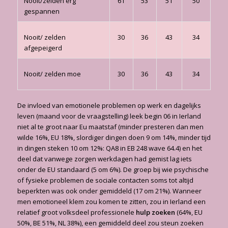
Nooit/zelden erg
61
53
51
50
gespannen
Nooit/ zelden
30
36
43
34
afgepeigerd
Nooit/ zelden moe
30
36
43
34
De invloed van emotionele problemen op werk en dagelijks
leven (maand voor de vraagstelling) leek begin 06 in Ierland
niet al te groot naar Eu maatstaf (minder presteren dan men
wilde 16%, EU 18%, slordiger dingen doen 9 om 14%, minder tijd
in dingen steken 10 om 12%: QA8 in EB 248 wave 64.4) en het
deel dat vanwege zorgen werkdagen had gemist lag iets
onder de EU standaard (5 om 6%). De groep bij wie psychische
of fysieke problemen de sociale contacten soms tot altijd
beperkten was ook onder gemiddeld (17 om 21%). Wanneer
men emotioneel klem zou komen te zitten, zou in Ierland een
relatief groot volksdeel professionele
hulp zoeken
(64%, EU
50%, BE 51%, NL 38%), een gemiddeld deel zou steun zoeken