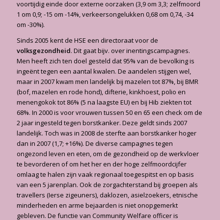
voortijdig einde door externe oorzaken (3,9 om 3,3; zelfmoord
1 om 0,9; -15 om -14%, verkeersongelukken 0,68 om 0,74, -34
om -30%).
Sinds 2005 kent de HSE een directoraat voor de
volksgezondheid
. Dit gaat bijv. over inentingscampagnes.
Men heeft zich ten doel gesteld dat 95% van de bevolking is
ingeënt tegen een aantal kwalen. De aandelen stijgen wel,
maar in 2007 kwam men landelijk bij mazelen tot 87%, bij BMR
(bof, mazelen en rode hond), difterie, kinkhoest, polio en
menengokok tot 86% (5 na laagste EU) en bij Hib ziekten tot
68%. In 2000 is voor vrouwen tussen 50 en 65 een check om de
2 jaar ingesteld tegen borstkanker. Deze geldt sinds 2007
landelijk. Toch was in 2008 de sterfte aan borstkanker hoger
dan in 2007 (1,7; +16%). De diverse campagnes tegen
ongezond leven en eten, om de gezondheid op de werkvloer
te bevorderen of om het her en der hoge zelfmoordcijfer
omlaag te halen zijn vaak regionaal toegespitst en op basis
van een 5 jarenplan. Ook de zorgachterstand bij groepen als
travellers (Ierse zigeuners), daklozen, asielzoekers, etnische
minderheden en arme bejaarden is niet onopgemerkt
gebleven. De functie van Community Welfare officer is