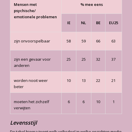
Mensen met
% mee eens
psychische/
emotionele problemen
IE
NL
BE
EU25
zijn onvoorspelbaar
58
59
66
63
zijn een gevaar voor
25
25
32
37
anderen
worden nooit weer
10
13
22
21
beter
moeten het zichzelf
6
6
10
1
verwijten
Levensstijl
De tabel hierna toont welk volksdeel in welke opzichten medio