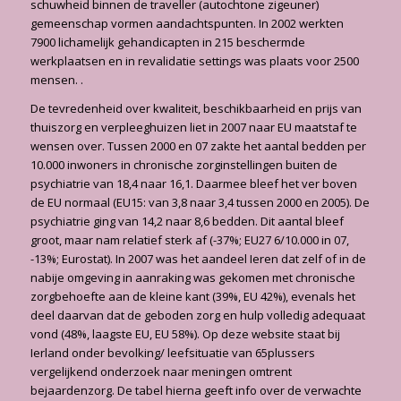
schuwheid binnen de traveller (autochtone zigeuner)
gemeenschap vormen aandachtspunten. In 2002 werkten
7900 lichamelijk gehandicapten in 215 beschermde
werkplaatsen en in revalidatie settings was plaats voor 2500
mensen. .
De tevredenheid over kwaliteit, beschikbaarheid en prijs van
thuiszorg en verpleeghuizen liet in 2007 naar EU maatstaf te
wensen over. Tussen 2000 en 07 zakte het aantal bedden per
10.000 inwoners in chronische zorginstellingen buiten de
psychiatrie van 18,4 naar 16,1. Daarmee bleef het ver boven
de EU normaal (EU15: van 3,8 naar 3,4 tussen 2000 en 2005). De
psychiatrie ging van 14,2 naar 8,6 bedden. Dit aantal bleef
groot, maar nam relatief sterk af (-37%; EU27 6/10.000 in 07,
-13%; Eurostat). In 2007 was het aandeel Ieren dat zelf of in de
nabije omgeving in aanraking was gekomen met chronische
zorgbehoefte aan de kleine kant (39%, EU 42%), evenals het
deel daarvan dat de geboden zorg en hulp volledig adequaat
vond (48%, laagste EU, EU 58%). Op deze website staat bij
Ierland onder bevolking/ leefsituatie van 65plussers
vergelijkend onderzoek naar meningen omtrent
bejaardenzorg. De tabel hierna geeft info over de verwachte