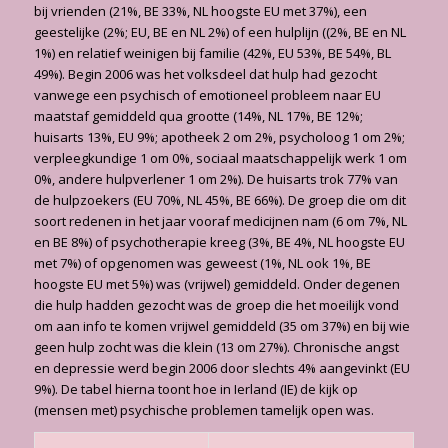
bij vrienden (21%, BE 33%, NL hoogste EU met 37%), een
geestelijke (2%; EU, BE en NL 2%) of een hulplijn ((2%, BE en NL
1%) en relatief weinigen bij familie (42%, EU 53%, BE 54%, BL
49%). Begin 2006 was het volksdeel dat hulp had gezocht
vanwege een psychisch of emotioneel probleem naar EU
maatstaf gemiddeld qua grootte (14%, NL 17%, BE 12%;
huisarts 13%, EU 9%; apotheek 2 om 2%, psycholoog 1 om 2%;
verpleegkundige 1 om 0%, sociaal maatschappelijk werk 1 om
0%, andere hulpverlener 1 om 2%). De huisarts trok 77% van
de hulpzoekers (EU 70%, NL 45%, BE 66%). De groep die om dit
soort redenen in het jaar vooraf medicijnen nam (6 om 7%, NL
en BE 8%) of psychotherapie kreeg (3%, BE 4%, NL hoogste EU
met 7%) of opgenomen was geweest (1%, NL ook 1%, BE
hoogste EU met 5%) was (vrijwel) gemiddeld. Onder degenen
die hulp hadden gezocht was de groep die het moeilijk vond
om aan info te komen vrijwel gemiddeld (35 om 37%) en bij wie
geen hulp zocht was die klein (13 om 27%). Chronische angst
en depressie werd begin 2006 door slechts 4% aangevinkt (EU
9%). De tabel hierna toont hoe in Ierland (IE) de kijk op
(mensen met) psychische problemen tamelijk open was.