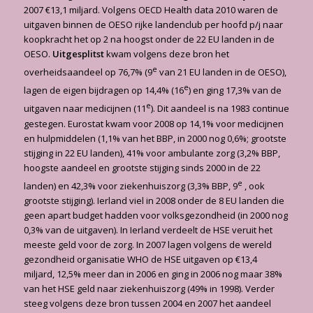
2007 €13,1 miljard. Volgens OECD Health data 2010 waren de
uitgaven binnen de OESO rijke landenclub per hoofd p/j naar
koopkracht het op 2 na hoogst onder de 22 EU landen in de
OESO.
Uitgesplitst
kwam volgens deze bron het
e
overheidsaandeel op 76,7% (9
van 21 EU landen in de OESO),
e
lagen de eigen bijdragen op 14,4% (16
) en ging 17,3% van de
e
uitgaven naar medicijnen (11
). Dit aandeel is na 1983 continue
gestegen. Eurostat kwam voor 2008 op 14,1% voor medicijnen
en hulpmiddelen (1,1% van het BBP, in 2000 nog 0,6%; grootste
stijging in 22 EU landen), 41% voor ambulante zorg (3,2% BBP,
hoogste aandeel en grootste stijging sinds 2000 in de 22
e
landen) en 42,3% voor ziekenhuiszorg (3,3% BBP, 9
, ook
grootste stijging). Ierland viel in 2008 onder de 8 EU landen die
geen apart budget hadden voor volksgezondheid (in 2000 nog
0,3% van de uitgaven). In Ierland verdeelt de HSE veruit het
meeste geld voor de zorg. In 2007 lagen volgens de wereld
gezondheid organisatie WHO de HSE uitgaven op €13,4
miljard, 12,5% meer dan in 2006 en ging in 2006 nog maar 38%
van het HSE geld naar ziekenhuiszorg (49% in 1998). Verder
steeg volgens deze bron tussen 2004 en 2007 het aandeel