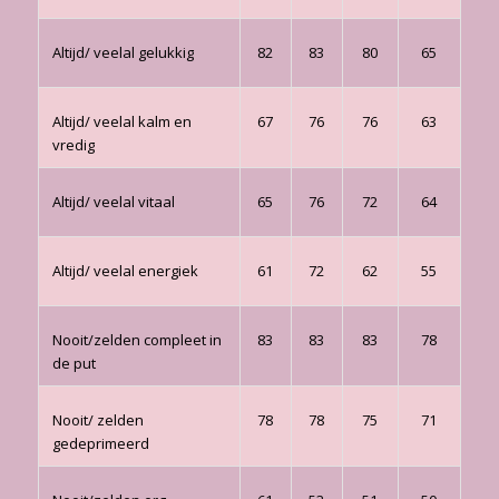
Altijd/ veelal gelukkig
82
83
80
65
Altijd/ veelal kalm en
67
76
76
63
vredig
Altijd/ veelal vitaal
65
76
72
64
Altijd/ veelal energiek
61
72
62
55
Nooit/zelden compleet in
83
83
83
78
de put
Nooit/ zelden
78
78
75
71
gedeprimeerd