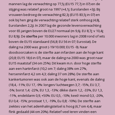
mannen lag de verwachting op 77,5j (EU15 77,7j in 07) en de
stijging was relatief groot na 1997 (+4,1j; Eurolanden +3j). Bij
vrouwen bedroeg de verwachting 82,3j (EU15 83,5j in 07) en
ook bij hen ging de verwachting relatief sterk omhoog (4,8j,
Eurolanden 2,2j). In 2007 lag de gezonde levensverwachting
voor 65 jarigen boven de EU27 normaal (m 9,6j. EU 8,7j; v 10,4j;
EU 8,9j). De
sterfte
per 10.000 inwoners lag in 2008 rond of iets
boven de EU15 standaard (56,8; EU 56 in 07; Eurostat). De
daling na 2000 was groot (-19/10.000; EU15 -9). Naar
doodsoorzaken is de sterfte aan infarcten aan de hoge kant
(20,8; EU15 18,6 in 07), maar de daling na 2000 was groot naar
EU15 maatstaf (34 om 25%). Dit kwam m.n. door hoge sterfte
aan een hartinfarct (10,2 om 7; daling 38% om 27%,
herseninfarct 4,2 om 4,3; daling 37 om 28%). De sterfte aan
kankertumoren was ook aan de hoge kant, evenals de daling
(18,4, -11%; EU 17, -9%: longen/ luchtwegen 3,7; -15%, EU 3,7,
-5%; borst 1,4; -22%, EU 1,3, -13%; dikke darm 1,2, -33%, EU 1,3,
-11%, endeldarm 0,9, +50%: EU 0,5, -10%; keel/ mond 0,3, -20%,
EU 0,4; -15%; prostaat 1,1, -19%, Eu 0,8; -10%). De sterfte aan
ziektes van het ademhalingstelsel is hoog (6,7 om 4,4), maar
flink gedaald (44 om 20%). Relatief veel Ieren vinden een