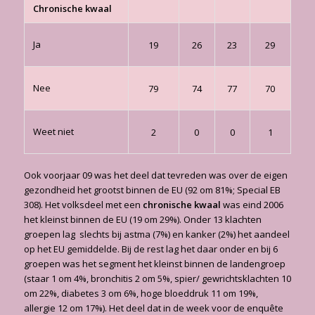
Chronische kwaal
Ja
19
26
23
29
Nee
79
74
77
70
Weet niet
2
0
0
1
Ook voorjaar 09 was het deel dat tevreden was over de eigen
gezondheid het grootst binnen de EU (92 om 81%; Special EB
308). Het volksdeel met een
chronische kwaal
was eind 2006
het kleinst binnen de EU (19 om 29%). Onder 13 klachten
groepen lag slechts bij astma (7%) en kanker (2%) het aandeel
op het EU gemiddelde. Bij de rest lag het daar onder en bij 6
groepen was het segment het kleinst binnen de landengroep
(staar 1 om 4%, bronchitis 2 om 5%, spier/ gewrichtsklachten 10
om 22%, diabetes 3 om 6%, hoge bloeddruk 11 om 19%,
allergie 12 om 17%). Het deel dat in de week voor de enquête