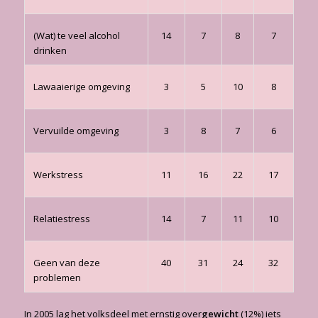
(Wat) te veel alcohol
14
7
8
7
drinken
Lawaaierige omgeving
3
5
10
8
Vervuilde omgeving
3
8
7
6
Werkstress
11
16
22
17
Relatiestress
14
7
11
10
Geen van deze
40
31
24
32
problemen
In 2005 lag het volksdeel met ernstig over
gewicht
(12%) iets