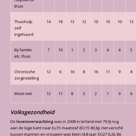
thuis
Thuishulp
14
18
13
12
10
10
10
12
zelf
ingehuurd
Bij familie
7
10
1
2
3
4
4
5
etc. thuis
Chronische
12
6
16
8
16
11
9
8
zorginstelling
Weet niet
12
11
8
3
2
1
9
6
Volksgezondheid
De
levensverwachting
was in 2008 in Ierland met 79,9j nog
aan de lage kant naar Eu15 maatstaf (EU15 80,6j). Het verschil
tussen mannen en vrouwen was klein (4,8 jaar; EU27 6,2j). Bij