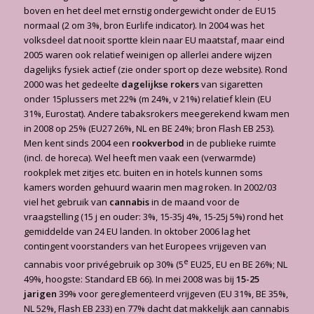
boven en het deel met ernstig ondergewicht onder de EU15
normaal (2 om 3%, bron Eurlife indicator). In 2004 was het
volksdeel dat nooit sportte klein naar EU maatstaf, maar eind
2005 waren ook relatief weinigen op allerlei andere wijzen
dagelijks fysiek actief (zie onder sport op deze website). Rond
2000 was het gedeelte
dagelijkse
rokers
van sigaretten
onder 15plussers met 22% (m 24%, v 21%) relatief klein (EU
31%, Eurostat). Andere tabaksrokers meegerekend kwam men
in 2008 op 25% (EU27 26%, NL en BE 24%; bron Flash EB 253).
Men kent sinds 2004 een
rookverbod
in de publieke ruimte
(incl. de horeca). Wel heeft men vaak een (verwarmde)
rookplek met zitjes etc. buiten en in hotels kunnen soms
kamers worden gehuurd waarin men mag roken. In 2002/03
viel het gebruik van
cannabis
in de maand voor de
vraagstelling (15 j en ouder: 3%, 15-35j 4%, 15-25j 5%) rond het
gemiddelde van 24 EU landen. In oktober 2006 lag het
contingent voorstanders van het Europees vrijgeven van
e
cannabis voor privégebruik op 30% (5
EU25, EU en BE 26%; NL
49%, hoogste: Standard EB 66). In mei 2008 was bij
15-25
jarigen
39% voor gereglementeerd vrijgeven (EU 31%, BE 35%,
NL 52%, Flash EB 233) en 77% dacht dat makkelijk aan cannabis