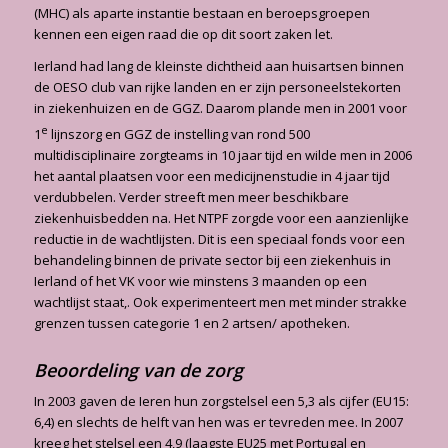
(MHC) als aparte instantie bestaan en beroepsgroepen
kennen een eigen raad die op dit soort zaken let.
Ierland had lang de kleinste dichtheid aan huisartsen binnen
de OESO club van rijke landen en er zijn personeelstekorten
in ziekenhuizen en de GGZ. Daarom plande men in 2001 voor
e
1
lijnszorg en GGZ de instelling van rond 500
multidisciplinaire zorgteams in 10 jaar tijd en wilde men in 2006
het aantal plaatsen voor een medicijnenstudie in 4 jaar tijd
verdubbelen. Verder streeft men meer beschikbare
ziekenhuisbedden na. Het NTPF zorgde voor een aanzienlijke
reductie in de wachtlijsten. Dit is een speciaal fonds voor een
behandeling binnen de private sector bij een ziekenhuis in
Ierland of het VK voor wie minstens 3 maanden op een
wachtlijst staat,. Ook experimenteert men met minder strakke
grenzen tussen categorie 1 en 2 artsen/ apotheken.
Beoordeling van de zorg
In 2003 gaven de Ieren hun zorgstelsel een 5,3 als cijfer (EU15:
6,4) en slechts de helft van hen was er tevreden mee. In 2007
kreeg het stelsel een 4,9 (laagste EU25 met Portugal en