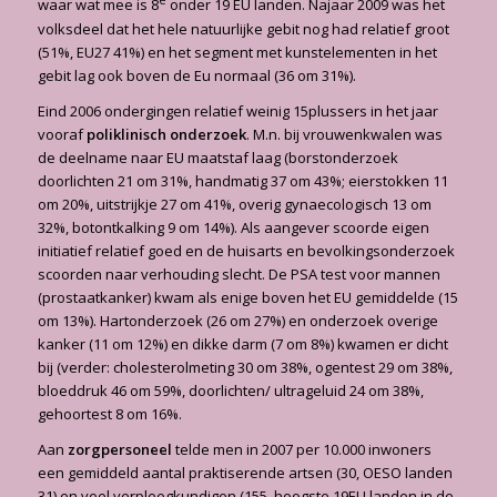
waar wat mee is 8
onder 19 EU landen. Najaar 2009 was het
volksdeel dat het hele natuurlijke gebit nog had relatief groot
(51%, EU27 41%) en het segment met kunstelementen in het
gebit lag ook boven de Eu normaal (36 om 31%).
Eind 2006 ondergingen relatief weinig 15plussers in het jaar
vooraf
poliklinisch onderzoek
. M.n. bij vrouwenkwalen was
de deelname naar EU maatstaf laag (borstonderzoek
doorlichten 21 om 31%, handmatig 37 om 43%; eierstokken 11
om 20%, uitstrijkje 27 om 41%, overig gynaecologisch 13 om
32%, botontkalking 9 om 14%). Als aangever scoorde eigen
initiatief relatief goed en de huisarts en bevolkingsonderzoek
scoorden naar verhouding slecht. De PSA test voor mannen
(prostaatkanker) kwam als enige boven het EU gemiddelde (15
om 13%). Hartonderzoek (26 om 27%) en onderzoek overige
kanker (11 om 12%) en dikke darm (7 om 8%) kwamen er dicht
bij (verder: cholesterolmeting 30 om 38%, ogentest 29 om 38%,
bloeddruk 46 om 59%, doorlichten/ ultrageluid 24 om 38%,
gehoortest 8 om 16%.
Aan
zorgpersoneel
telde men in 2007 per 10.000 inwoners
een gemiddeld aantal praktiserende artsen (30, OESO landen
31) en veel verpleegkundigen (155, hoogste 19EU landen in de