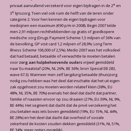
e
privaat aanvullend verzekerd voor eigen bijdragen in de 2
en
e
3
lijnszorg. Toen viel ook ruim de helft van de Ieren onder
categorie 2. Voor hen kennen de eigen bijdragen voor
medicijnen een maximum (€90 p/m in 2008). Begin 2007 telde
men 2,91 miljoen rechthebbenden op gratis of goedkopere
medische zorg (Drugs Payment Scheme:1,5 miljoen of 36% van
de bevolking, GP visit card 1,2 miljoen of 28,9%; Long Term
Illness Scheme 106,000 of 2,5%). Medio 2007 was het volksdeel
dat had betaald, betaalde of verwachtte te moeten betalen
voor
zorg aan
hulpbehoevende ouders
vrijwel gemiddeld
naar Eu maatstaf (20%, NL 26%, BE 36%; bron Special EB 283,
wave 67.3). Wanneer men zelf langdurig betaalde (thuis)zorg
nodig zou hebben was het deel dat inschatte dat het uit eigen
zak opgehoest zou moeten worden relatief klein (38%, EU
48%, NL 35%, BE 70%) evenals het deel dat dacht dat partner,
familie of naasten ervoor op zou draaien (27%, EU 39%, NL 9%,
BE 44%). Het segment dat dacht dat de privé verzekering het
zou betalen was iets boven gemiddeld (19%, EU 15%, NL 44%,
BE 28%) en het deel dat dacht dat overheid of sociale
zekerheid de kosten zouden dekken gemiddeld (31%, NL 51%,
BE 34%; meer opties mogelijk).