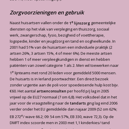
Zorgvoorzieningen en gebruik
e
Naast huisartsen vallen onder de
1
lijnszorg
gemeentelijke
diensten op het vlak van verpleging en thuiszorg, sociaal
werk, zwangerschap, fysio, bezigheid of voettherapie,
logopedie, kinder en jeugdzorg en tand en oogheelkunde. In
2001 had 51% van de huisartsen een individuele praktijk (2
artsen 26%, 3 artsen 15%, 4 of meer 6%). De meeste artsen
hebben 1 of meer verpleegkundigen in dienst en hebben
patiënten van zowel categorie 1 als 2. Men wil toewerken naar
e
1
lijnteams met rond 20 leden voor gemiddeld 5000 mensen.
De huisarts is in Ierland poortwachter. Een direct bezoek
zonder urgentie aan de poli voor spoedeisende hulp kost bijv.
€60. Het aantal
artsenconsulten
per hoofd p/j lag in 2005
vrijwel op de EU27 normaal (7 om 6,8). Het volksdeel dat in het
jaar voor de vraagstelling naar de
tandarts
ging lag eind 2006
verder onder het EU gemiddelde dan najaar 2009 (52 om 62%;
e
EB 272
/ wave 66.2; 09: 54 om 57%, EB 330, wave 72,3). Op de
DMFT index scoorde men in 2003 met 1,1 kinderkies/ tand
e