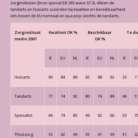
zorginstituten (bron special EB 283 wave 67.3). Alleen de
tandarts en huisarts scoorden bij kwaliteit en bereikbaarheid
iets boven de EU normaal en qua prijs slechts de tandarts.
Zorginstituut
Kwaliteit OK %
Beschikbaar
Te du
medio 2007
OK %
IE
EU
NL
IE
EU
NL
IE
E
Huisarts
90
84
89
92
88
92
33
1
Tandarts
77
74
92
80
74
89
46
5
Specialist
66
74
83
49
62
66
53
3
Thuiszorg
33
42
49
35
41
39
31
3