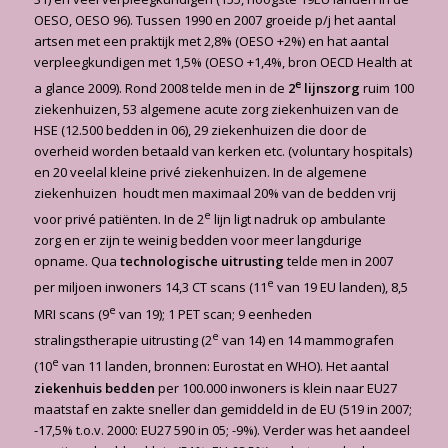
OESO, OESO 96). Tussen 1990 en 2007 groeide p/j het aantal
artsen met een praktijk met 2,8% (OESO +2%) en hat aantal
verpleegkundigen met 1,5% (OESO +1,4%, bron OECD Health at
e
a glance 2009). Rond 2008 telde men in de
2
lijnszorg
ruim 100
ziekenhuizen, 53 algemene acute zorg ziekenhuizen van de
HSE (12.500 bedden in 06), 29 ziekenhuizen die door de
overheid worden betaald van kerken etc. (voluntary hospitals)
en 20 veelal kleine privé ziekenhuizen. In de algemene
ziekenhuizen houdt men maximaal 20% van de bedden vrij
e
voor privé patiënten. In de 2
lijn ligt nadruk op ambulante
zorg en er zijn te weinig bedden voor meer langdurige
opname. Qua
technologische uitrusting
telde men in 2007
e
per miljoen inwoners 14,3 CT scans (11
van 19 EU landen), 8,5
e
MRI scans (9
van 19); 1 PET scan; 9 eenheden
e
stralingstherapie uitrusting (2
van 14) en 14 mammografen
e
(10
van 11 landen, bronnen: Eurostat en WHO). Het aantal
ziekenhuis bedden
per 100.000 inwoners is klein naar EU27
maatstaf en zakte sneller dan gemiddeld in de EU (519 in 2007;
-17,5% t.o.v. 2000: EU27 590 in 05; -9%). Verder was het aandeel