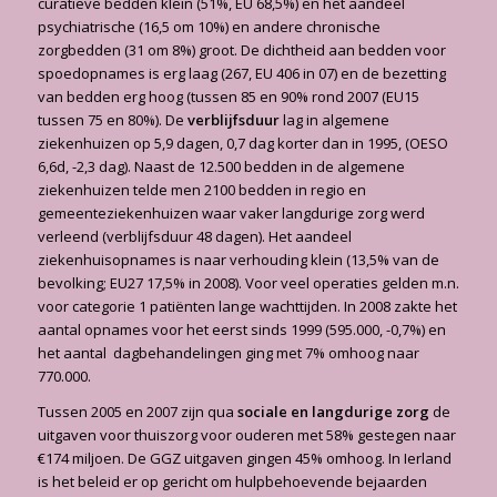
curatieve bedden klein (51%, EU 68,5%) en het aandeel
psychiatrische (16,5 om 10%) en andere chronische
zorgbedden (31 om 8%) groot. De dichtheid aan bedden voor
spoedopnames is erg laag (267, EU 406 in 07) en de bezetting
van bedden erg hoog (tussen 85 en 90% rond 2007 (EU15
tussen 75 en 80%). De
verblijfsduur
lag in algemene
ziekenhuizen op 5,9 dagen, 0,7 dag korter dan in 1995, (OESO
6,6d, -2,3 dag). Naast de 12.500 bedden in de algemene
ziekenhuizen telde men 2100 bedden in regio en
gemeenteziekenhuizen waar vaker langdurige zorg werd
verleend (verblijfsduur 48 dagen). Het aandeel
ziekenhuisopnames is naar verhouding klein (13,5% van de
bevolking; EU27 17,5% in 2008). Voor veel operaties gelden m.n.
voor categorie 1 patiënten lange wachttijden. In 2008 zakte het
aantal opnames voor het eerst sinds 1999 (595.000, -0,7%) en
het aantal dagbehandelingen ging met 7% omhoog naar
770.000.
Tussen 2005 en 2007 zijn qua
sociale en langdurige zorg
de
uitgaven voor thuiszorg voor ouderen met 58% gestegen naar
€174 miljoen. De GGZ uitgaven gingen 45% omhoog. In Ierland
is het beleid er op gericht om hulpbehoevende bejaarden