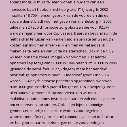
zolang mogelijk thuis te laten wonen. Houders van een
e
medische kaart hebben recht op gratis 1
lijnzorg. In 2002
maakten 18.700 mensen gebruik van de voordelen die de
sociale dienst biedt voor het geven van mantelzorg. In 2006
telde men 24.250 chronische zorg plaatsen die voor 92,5%
werden ingenomen door 65plussers, Daarvan bevond ruim de
helft zich in tehuizen van kerken etc. en private tehuizen. De
kosten zijn inkomen afhankelijk en men wil het mogelijk
maken ze te betalen vanuit de nalatenschap. Ook in de GGZ
wil men opname zoveel mogelijk voorkomen. Het aantel
opnames liep terug van 50.000 in 1986 naar ruim 20.000 in 2006
(gemiddelde verblijfsduur 27,5 dagen), maar het aandeel
onvrijwillige opnames is naar EU maatstaf groot. Eind 2007
waren 3314 psychiatrische patiënten opgenomen, waarvan
ruim 1000 gedurende 5 jaar of langer en 10% onvrijwillig. Voor
alternatieve gemeenschap voorzieningen wil men
multidisciplinaire teams instellen, maar het valt niet altijd mee
om er mensen voor vinden. Ook is het bijv. in sommige
gemeenten moeilijk om plek te vinden voor begeleide
woonvormen. Ook (gebrek aan) communicatie met de huisarts
en het gebrek aan voorzieningen en de voorzieningen