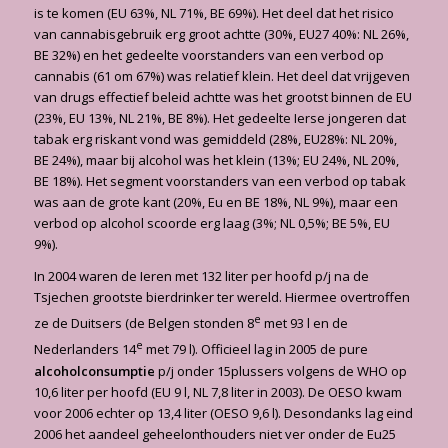
is te komen (EU 63%, NL 71%, BE 69%). Het deel dat het risico
van cannabisgebruik erg groot achtte (30%, EU27 40%: NL 26%,
BE 32%) en het gedeelte voorstanders van een verbod op
cannabis (61 om 67%) was relatief klein. Het deel dat vrijgeven
van drugs effectief beleid achtte was het grootst binnen de EU
(23%, EU 13%, NL 21%, BE 8%). Het gedeelte Ierse jongeren dat
tabak erg riskant vond was gemiddeld (28%, EU28%: NL 20%,
BE 24%), maar bij alcohol was het klein (13%; EU 24%, NL 20%,
BE 18%). Het segment voorstanders van een verbod op tabak
was aan de grote kant (20%, Eu en BE 18%, NL 9%), maar een
verbod op alcohol scoorde erg laag (3%; NL 0,5%; BE 5%, EU
9%).
In 2004 waren de Ieren met 132 liter per hoofd p/j na de
Tsjechen grootste bierdrinker ter wereld. Hiermee overtroffen
e
ze de Duitsers (de Belgen stonden 8
met 93 l en de
e
Nederlanders 14
met 79 l). Officieel lag in 2005 de pure
alcoholconsumptie
p/j onder 15plussers volgens de WHO op
10,6 liter per hoofd (EU 9 l, NL 7,8 liter in 2003). De OESO kwam
voor 2006 echter op 13,4 liter (OESO 9,6 l). Desondanks lag eind
2006 het aandeel geheelonthouders niet ver onder de Eu25