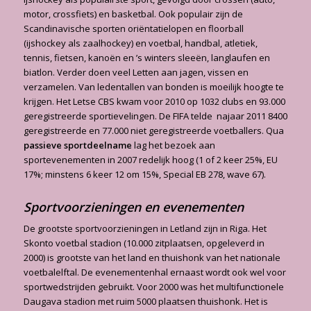
motor, crossfiets) en basketbal. Ook populair zijn de
Scandinavische sporten oriëntatielopen en floorball
(ijshockey als zaalhockey) en voetbal, handbal, atletiek,
tennis, fietsen, kanoën en ’s winters sleeën, langlaufen en
biatlon. Verder doen veel Letten aan jagen, vissen en
verzamelen. Van ledentallen van bonden is moeilijk hoogte te
krijgen. Het Letse CBS kwam voor 2010 op 1032 clubs en 93.000
geregistreerde sportievelingen. De FIFA telde najaar 2011 8400
geregistreerde en 77.000 niet geregistreerde voetballers. Qua
passieve sportdeelname
lag het bezoek aan
sportevenementen in 2007 redelijk hoog (1 of 2 keer 25%, EU
17%; minstens 6 keer 12 om 15%, Special EB 278, wave 67).
Sportvoorzieningen en evenementen
De grootste sportvoorzieningen in Letland zijn in Riga. Het
Skonto voetbal stadion (10.000 zitplaatsen, opgeleverd in
2000) is grootste van het land en thuishonk van het nationale
voetbalelftal. De evenementenhal ernaast wordt ook wel voor
sportwedstrijden gebruikt. Voor 2000 was het multifunctionele
Daugava stadion met ruim 5000 plaatsen thuishonk. Het is