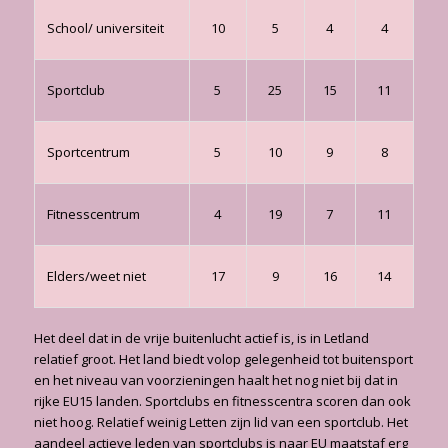
School/ universiteit
10
5
4
4
Sportclub
5
25
15
11
Sportcentrum
5
10
9
8
Fitnesscentrum
4
19
7
11
Elders/weet niet
17
9
16
14
Het deel dat in de vrije buitenlucht actief is, is in Letland
relatief groot. Het land biedt volop gelegenheid tot buitensport
en het niveau van voorzieningen haalt het nog niet bij dat in
rijke EU15 landen. Sportclubs en fitnesscentra scoren dan ook
niet hoog. Relatief weinig Letten zijn lid van een sportclub. Het
aandeel actieve leden van sportclubs is naar EU maatstaf erg