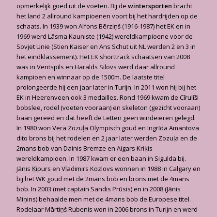
opmerkelijk goed uit de voeten. Bij de
wintersporten
bracht
het land 2 allround kampioenen voort bij het hardrijden op de
schaats. In 1939 won Alfons Bērziņš (1916-1987) het EK en in
1969 werd Lāsma Kauniste (1942) wereldkampioene voor de
Sovjet Unie (Stien Kaiser en Ans Schut uit NL werden 2 en 3 in
het eindklassement). Het EK shorttrack schaatsen van 2008
was in Ventspils en Haralds Silovs werd daar allround
kampioen en winnaar op de 1500m. De laatste titel
prolongeerde hij een jaar later in Turijn. In 2011 won hij bij het
EK in Heerenveen ook 3 medailles. Rond 1969 kwam de Cīrulīši
bobslee, rodel (voeten vooraan) en skeleton (gezicht vooraan)
baan gereed en dat heeft de Letten geen windeieren gelegd.
In 1980 won Vera Zozuļa Olympisch goud en Ingrīda Amantova
dito brons bij het rodelen en 2 jaar later werden Zozuļa en de
2mans bob van Dainis Bremze en Aigars Kriķis
wereldkampioen. In 1987 kwam er een baan in Sigulda bij.
Jānis Ķipurs en Vladimirs Kozlovs wonnen in 1988 in Calgary en
bij het WK goud met de 2mans bob en brons met de 4mans
bob. In 2003 (met captain Sandis Prūsis) en in 2008 (Jānis
Miņins) behaalde men met de 4mans bob de Europese titel.
Rodelaar Mārtiņš Rubenis won in 2006 brons in Turijn en werd