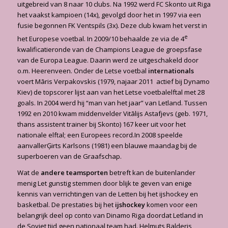
uitgebreid van 8 naar 10 clubs. Na 1992 werd FC Skonto uit Riga
het vaakst kampioen (14x), gevolgd door het in 1997 via een
fusie begonnen FK Ventspils (3x). Deze club kwam het verst in
e
het Europese voetbal. In 2009/10 behaalde ze via de 4
kwalificatieronde van de Champions League de groepsfase
van de Europa League. Daarin werd ze uitgeschakeld door
o.m. Heerenveen. Onder de Letse voetbal
internationals
voert Māris Verpakovskis (1979, najaar 2011 actief bij Dynamo
Kiev) de topscorer lijst aan van het Letse voetbalelftal met 28
goals. In 2004 werd hij “man van het jaar” van Letland. Tussen
1992 en 2010 kwam middenvelder Vitālijs Astafjevs (geb. 1971,
thans assistent trainer bij Skonto) 167 keer uit voor het
nationale elftal; een Europees record.In 2008 speelde
aanvallerĢirts Karlsons (1981) een blauwe maandag bij de
superboeren van de Graafschap.
Wat de
andere teamsporten
betreft kan de buitenlander
menig Let gunstig stemmen door blijk te geven van enige
kennis van verrichtingen van de Letten bij het ijshockey en
basketbal. De prestaties bij het
ijshockey
komen voor een
belangrijk deel op conto van Dinamo Riga doordat Letland in
de Sovjet tijd geen nationaal team had. Helmuts Balderis