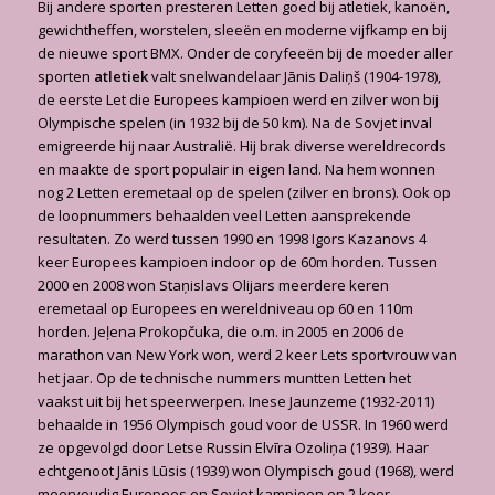
Bij andere sporten presteren Letten goed bij atletiek, kanoën,
gewichtheffen, worstelen, sleeën en moderne vijfkamp en bij
de nieuwe sport BMX. Onder de coryfeeën bij de moeder aller
sporten
atletiek
valt snelwandelaar Jānis Daliņš (1904-1978),
de eerste Let die Europees kampioen werd en zilver won bij
Olympische spelen (in 1932 bij de 50 km). Na de Sovjet inval
emigreerde hij naar Australië. Hij brak diverse wereldrecords
en maakte de sport populair in eigen land. Na hem wonnen
nog 2 Letten eremetaal op de spelen (zilver en brons). Ook op
de loopnummers behaalden veel Letten aansprekende
resultaten. Zo werd tussen 1990 en 1998 Igors Kazanovs 4
keer Europees kampioen indoor op de 60m horden. Tussen
2000 en 2008 won Staņislavs Olijars meerdere keren
eremetaal op Europees en wereldniveau op 60 en 110m
horden. Jeļena Prokopčuka, die o.m. in 2005 en 2006 de
marathon van New York won, werd 2 keer Lets sportvrouw van
het jaar. Op de technische nummers muntten Letten het
vaakst uit bij het speerwerpen. Inese Jaunzeme (1932-2011)
behaalde in 1956 Olympisch goud voor de USSR. In 1960 werd
ze opgevolgd door Letse Russin Elvīra Ozoliņa (1939). Haar
echtgenoot Jānis Lūsis (1939) won Olympisch goud (1968), werd
meervoudig Europees en Sovjet kampioen en 2 keer