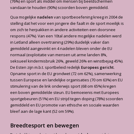
(76%) en sport als middel om mensen bij beeldschermen
vandaan te houden (90%) scoorden boven gemiddeld.
Qua mogelijke
nadelen
van sportbeoefening kreeg in 2004 de
stelling dat het voor een jongere die faalt in de sport moeilijk is
om zich te herpakken in andere activiteiten een doorsnee
respons (47%). Van een 10tal andere mogelijke nadelen werd
in Letland alleen overtraining (29%) duidelijk vaker dan
gemiddeld aangevinkt en 4 nadelen bleven onder de EU
normaal (exploitatie van mensen uit arme landen 8%,
seksueel kindermisbruik 26%, geweld 26% en winstbejag 45%).
De Esten zijn m.b.t. sportbeleid redelijk
Europees gericht
.
Opname sport in de EU grondwet (72 om 62%), samenwerking
tussen Europese en landelijke organisaties (70 om 63%) en EU
stimulering van de link onderwijs sport (68 om 65%) kregen
een boven gemiddelde steun. EU bemoeienis met Europees
sportgebeuren (51%) en EU strijd tegen doping (78%) scoorden
gemiddeld en EU promotie van ethische en sociale waarden
bleef aan de lage kant (52 om 59%).
Breedtesport en bewegen