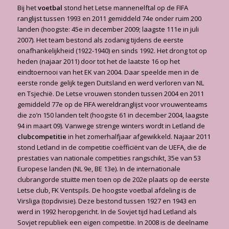
Bij het
voetbal
stond het Letse mannenelftal op de FIFA
ranglijst tussen 1993 en 2011 gemiddeld 74e onder ruim 200
landen (hoogste: 45e in december 2009; laagste 111e in juli
2007). Het team bestond als zodanig tijdens de eerste
onafhankelijkheid (1922-1940) en sinds 1992. Het drong tot op
heden (najaar 2011) door tot het de laatste 16 op het
eindtoernooi van het EK van 2004. Daar speelde men in de
eerste ronde gelijk tegen Duitsland en werd verloren van NL
en Tsjechië. De Letse vrouwen stonden tussen 2004 en 2011
gemiddeld 77e op de FIFA wereldranglijst voor vrouwenteams
die zo’n 150 landen telt (hoogste 61 in december 2004, laagste
94 in maart 09). Vanwege strenge winters wordt in Letland de
clubcompetitie
in het zomerhalfjaar afgewikkeld. Najaar 2011
stond Letland in de competitie coëfficiënt van de UEFA, die de
prestaties van nationale competities rangschikt, 35e van 53
Europese landen (NL 9e, BE 13e). In de internationale
clubrangorde stuitte men toen op de 202e plaats op de eerste
Letse club, FK Ventspils. De hoogste voetbal afdeling is de
Virsliga (topdivisie). Deze bestond tussen 1927 en 1943 en
werd in 1992 heropgericht. In de Sovjet tijd had Letland als
Sovjet republiek een eigen competitie. In 2008 is de deelname