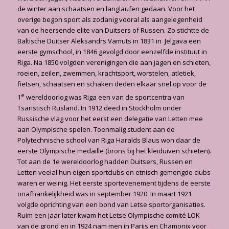
de winter aan schaatsen en langlaufen gedaan. Voor het
overige begon sport als zodanig vooral als aangelegenheid
van de heersende elite van Duitsers of Russen. Zo stichtte de
Baltische Duitser Aleksandrs Vamuts in 1831 in Jelgava een
eerste gymschool, in 1846 gevolgd door eenzelfde instituut in
Riga. Na 1850 volgden verenigingen die aan jagen en schieten,
roeien, zeilen, zwemmen, krachtsport, worstelen, atletiek,
fietsen, schaatsen en schaken deden elkaar snel op voor de
e
1
wereldoorlog was Riga een van de sportcentra van
Tsaristisch Rusland. In 1912 deed in Stockholm onder
Russische vlag voor het eerst een delegatie van Letten mee
aan Olympische spelen. Toenmalig student aan de
Polytechnische school van Riga Haralds Blaus won daar de
eerste Olympische medaille (brons bij het kleiduiven schieten).
Tot aan de 1e wereldoorlog hadden Duitsers, Russen en
Letten veelal hun eigen sportclubs en etnisch gemengde clubs
waren er weinig. Het eerste sportevenement tijdens de eerste
onafhankelijkheid was in september 1920. In maart 1921
volgde oprichting van een bond van Letse sportorganisaties.
Ruim een jaar later kwam het Letse Olympische comité LOK
van de grond en in 1924 nam men in Parijs en Chamonix voor