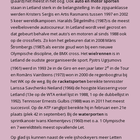
(paard) het meest in het oog. Ook
auto en motor sporten
staan in Letland sterk in de belangstelling. In de zijspanklasse
werden Kristers Serģis en Artis Rasmanis tussen 1997 en 2002
5 keer wereldkampioen. Haralds Šlēgelmilhs (1987) is de meest
veelbelovende autocoureur. In Letland wordt veel gecrost en
dat gebeurt behalve met auto’s en motoren al sinds 1988 ook
op de crossfiets. Zo kon het gebeuren dat in 2008 Māris
Štrombergs (1987) als eerste goud won bij een nieuwe
Olympische discipline, de BMX cross. Het
wielrennen
is in
Letland de oudste georganiseerde sport. Pjotrs Ugrjumovs
e
(1961) werd in 1993 2e in de Giro en een jaar later 2
in de Tour
en Romāns Vainšteins (1973) won in 2000 de regenboogtrui bij
het WK op de weg. Bij de
racketsporten
bereikte tennisster
Larissa Savchenko Neiland (1966) de hoogste klassering voor
Letland (13e op de WTA enkel lijst in 1988, 1 op de dubbellijst in
1992). Tennisser Ernests Gulbis (1988) was in 2011 het meest
succesvol. Op de ATP ranglijst bereikte hij in februari een 21e
plaats (plek 42 in september). Bij de
waterporten
is
sprintkanoër Ivans Klementjevs (1960) met o.a. 1 Olympische
en 7 wereldtitels meest opvallende Let.
Op glad ijs kunnen naast de vele ijshockeyers meer Letten