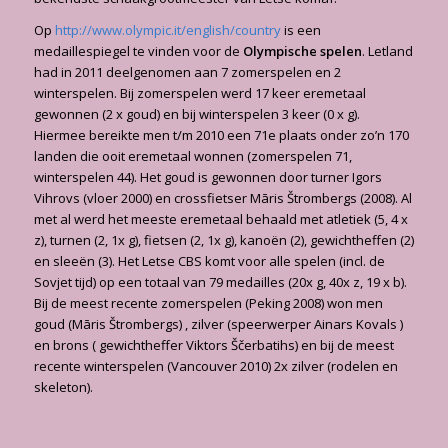
Op
http://www.olympic.it/english/country
is een
medaillespiegel te vinden voor de
Olympische spelen
. Letland
had in 2011 deelgenomen aan 7 zomerspelen en 2
winterspelen. Bij zomerspelen werd 17 keer eremetaal
gewonnen (2 x goud) en bij winterspelen 3 keer (0 x g).
Hiermee bereikte men t/m 2010 een 71e plaats onder zo’n 170
landen die ooit eremetaal wonnen (zomerspelen 71,
winterspelen 44). Het goud is gewonnen door turner Igors
Vihrovs (vloer 2000) en crossfietser Māris Štrombergs (2008). Al
met al werd het meeste eremetaal behaald met atletiek (5, 4 x
z), turnen (2, 1x g), fietsen (2, 1x g), kanoën (2), gewichtheffen (2)
en sleeën (3). Het Letse CBS komt voor alle spelen (incl. de
Sovjet tijd) op een totaal van 79 medailles (20x g, 40x z, 19 x b).
Bij de meest recente zomerspelen (Peking 2008) won men
goud (Māris Štrombergs) , zilver (speerwerper Ainars Kovals )
en brons ( gewichtheffer Viktors Ščerbatihs) en bij de meest
recente winterspelen (Vancouver 2010) 2x zilver (rodelen en
skeleton).