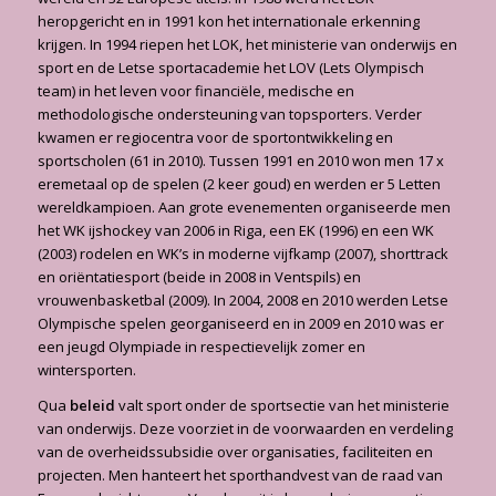
heropgericht en in 1991 kon het internationale erkenning
krijgen. In 1994 riepen het LOK, het ministerie van onderwijs en
sport en de Letse sportacademie het LOV (Lets Olympisch
team) in het leven voor financiële, medische en
methodologische ondersteuning van topsporters. Verder
kwamen er regiocentra voor de sportontwikkeling en
sportscholen (61 in 2010). Tussen 1991 en 2010 won men 17 x
eremetaal op de spelen (2 keer goud) en werden er 5 Letten
wereldkampioen. Aan grote evenementen organiseerde men
het WK ijshockey van 2006 in Riga, een EK (1996) en een WK
(2003) rodelen en WK’s in moderne vijfkamp (2007), shorttrack
en oriëntatiesport (beide in 2008 in Ventspils) en
vrouwenbasketbal (2009). In 2004, 2008 en 2010 werden Letse
Olympische spelen georganiseerd en in 2009 en 2010 was er
een jeugd Olympiade in respectievelijk zomer en
wintersporten.
Qua
beleid
valt sport onder de sportsectie van het ministerie
van onderwijs. Deze voorziet in de voorwaarden en verdeling
van de overheidssubsidie over organisaties, faciliteiten en
projecten. Men hanteert het sporthandvest van de raad van