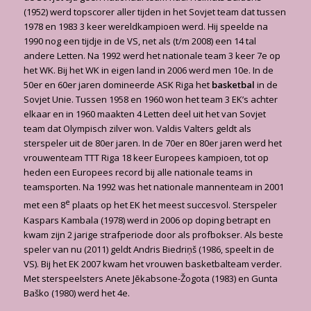
(1952) werd topscorer aller tijden in het Sovjet team dat tussen
1978 en 1983 3 keer wereldkampioen werd. Hij speelde na
1990 nog een tijdje in de VS, net als (t/m 2008) een 14 tal
andere Letten. Na 1992 werd het nationale team 3 keer 7e op
het WK. Bij het WK in eigen land in 2006 werd men 10e. In de
50er en 60er jaren domineerde ASK Riga het
basketbal
in de
Sovjet Unie. Tussen 1958 en 1960 won het team 3 EK’s achter
elkaar en in 1960 maakten 4 Letten deel uit het van Sovjet
team dat Olympisch zilver won. Valdis Valters geldt als
sterspeler uit de 80er jaren. In de 70er en 80er jaren werd het
vrouwenteam TTT Riga 18 keer Europees kampioen, tot op
heden een Europees record bij alle nationale teams in
teamsporten. Na 1992 was het nationale mannenteam in 2001
e
met een 8
plaats op het EK het meest succesvol. Sterspeler
Kaspars Kambala (1978) werd in 2006 op doping betrapt en
kwam zijn 2 jarige strafperiode door als profbokser. Als beste
speler van nu (2011) geldt Andris Biedriņš (1986, speelt in de
VS). Bij het EK 2007 kwam het vrouwen basketbalteam verder.
Met sterspeelsters Anete Jēkabsone-Žogota (1983) en Gunta
Baško (1980) werd het 4e.