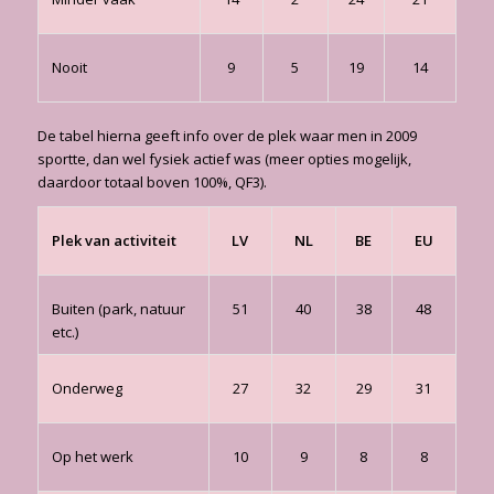
Nooit
9
5
19
14
De tabel hierna geeft info over de plek waar men in 2009
sportte, dan wel fysiek actief was (meer opties mogelijk,
daardoor totaal boven 100%, QF3).
Plek van activiteit
LV
NL
BE
EU
Buiten (park, natuur
51
40
38
48
etc.)
Onderweg
27
32
29
31
Op het werk
10
9
8
8