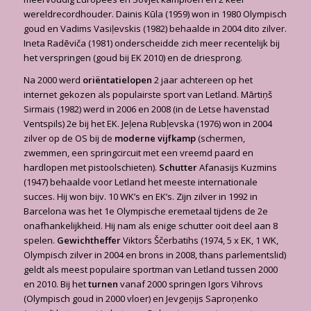
wereldrecordhouder. Dainis Kūla (1959) won in 1980 Olympisch
goud en Vadims Vasiļevskis (1982) behaalde in 2004 dito zilver.
Ineta Radēviča (1981) onderscheidde zich meer recentelijk bij
het verspringen (goud bij EK 2010) en de driesprong.
Na 2000 werd
oriëntatielopen
2 jaar achtereen op het
internet gekozen als populairste sport van Letland. Mārtiņš
Sirmais (1982) werd in 2006 en 2008 (in de Letse havenstad
Ventspils) 2e bij het EK. Jeļena Rubļevska (1976) won in 2004
zilver op de OS bij de
moderne vijfkamp
(schermen,
zwemmen, een springcircuit met een vreemd paard en
hardlopen met pistoolschieten).
Schutter
Afanasijs Kuzmins
(1947) behaalde voor Letland het meeste internationale
succes. Hij won bijv. 10 WK’s en EK’s. Zijn zilver in 1992 in
Barcelona was het 1e Olympische eremetaal tijdens de 2e
onafhankelijkheid. Hij nam als enige schutter ooit deel aan 8
spelen.
Gewichtheffer
Viktors Ščerbatihs (1974, 5 x EK, 1 WK,
Olympisch zilver in 2004 en brons in 2008, thans parlementslid)
geldt als meest populaire sportman van Letland tussen 2000
en 2010. Bij het
turnen
vanaf 2000 springen Igors Vihrovs
(Olympisch goud in 2000 vloer) en Jevgeņijs Saproņenko