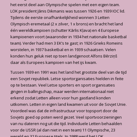
het eerst deel aan Olympische spelen met een eigen team.
LOK president Jānis Dikmanis was tussen 1926 en 1939 IOC lid.
Tijdens de eerste onafhankelijkheid wonnen 3 Letten
Olympisch eremetaal (2 x zilver, 1 x brons) en bracht het land
één wereldkampioen (schutter Kārlis Kļava) en 4 Europese
kampioenen voort (waaronder in 1934 het nationale basketbal
team). Verder had men 3 EK’s te gast; in 1926 Grieks Romeins
worstelen, in 1937 basketbal en in 1939 schaatsen. Velen
konden hun geluk niet op toen landgenoot Alfons Bērziņš
daar als Europees kampioen van het ijs kwam.
Tussen 1939 en 1991 was het land het grootste deel van de tijd
een Sovjet republiek. Letse sportorganisaties hielden in feite
op te bestaan. Veel Letse sporters en sport organisaties
gingen in ballingschap, maar werden internationaal niet
erkend zodat Letten alleen voor hun gastland konden
uitkomen. Letten in eigen land kwamen uit voor de Sovjet Unie.
Voordeel was dat de infrastructuur voor topsport door de
Sovjets goed op poten werd gezet. Veel sportvoorzieningen
van nu dateren nog uit die tijd. Individuele Letten behaalden
voor de USSR (al dan niet in een team) 11 Olympische, 23
wereld en 32 Europese titels. In 1988 werd het LOK