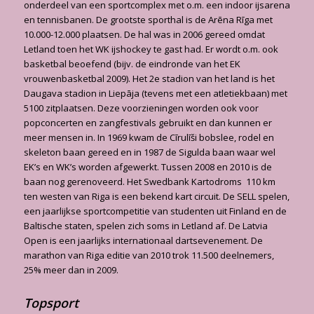
onderdeel van een sportcomplex met o.m. een indoor ijsarena
en tennisbanen. De grootste sporthal is de Arēna Rīga met
10.000-12.000 plaatsen. De hal was in 2006 gereed omdat
Letland toen het WK ijshockey te gast had. Er wordt o.m. ook
basketbal beoefend (bijv. de eindronde van het EK
vrouwenbasketbal 2009). Het 2e stadion van het land is het
Daugava stadion in Liepāja (tevens met een atletiekbaan) met
5100 zitplaatsen. Deze voorzieningen worden ook voor
popconcerten en zangfestivals gebruikt en dan kunnen er
meer mensen in. In 1969 kwam de Cīrulīši bobslee, rodel en
skeleton baan gereed en in 1987 de Sigulda baan waar wel
EK’s en WK’s worden afgewerkt. Tussen 2008 en 2010 is de
baan nog gerenoveerd. Het Swedbank Kartodroms 110 km
ten westen van Riga is een bekend kart circuit. De SELL spelen,
een jaarlijkse sportcompetitie van studenten uit Finland en de
Baltische staten, spelen zich soms in Letland af. De Latvia
Open is een jaarlijks internationaal dartsevenement. De
marathon van Riga editie van 2010 trok 11.500 deelnemers,
25% meer dan in 2009.
Topsport