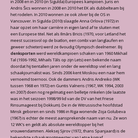
in 2008 en in 2010 (in Sigulda) Europees kampioen. Juris en
Andris Šics wonnen in 2008 en 2010 het EK als dubbelteam bij
het rodelen. In 2010 wonnen ze ook zilver bij de OS in
Vancouver. In Sigulda (2010) slaagde Anna Orlova (1972) in
haar opzet om haar carrière in eigen land af te sluiten met
een Europese titel. Net als Ilmārs Bricis (1970, voor Letland het
meest succesvol op de biatlon, een combi van langlaufen en
geweer schieten) werd ze 6voudig Olympisch deelnemer. Bij
denksporten
werd wereldkampioen schaken van 1960 Mikhail
Tal (1936-1992, Mihails Tāls op zijn Lets) een bekende naam
doordat hij tientallen jaren onder de wereldtop viel en lang
schaakjournalist was. Sinds 2006 kent Moskou een naar hem
vernoemd toernooi. Ook de dammers Andris Andreiko (WK
tussen 1968 en 1972) en Guntis Valneris (1967, WK 1994, 2003
en 2007) doen nog regelmatig een belletje rinkelen (de laatste
was in het seizoen 1998/99 lid van de DV van het Friese
Rinsumageest bij Dokkum). De in de Witrussische hoofdstad
Minsk geboren en sinds 1986 in Riga wonende Zoja Golubeva
(1967) is echter de meest aansprekende naam van nu. Ze won
12 WK’s en geldt als absolute wereldtopper bij het
vrouwendammen. Aleksej Sjirov (1972, thans Spanjaard) is de
bekendste schaakgrootmeester van Letse komaf.