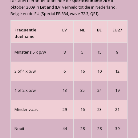
De tabel hieronder toont hoe de
sportdeelname
zich in
oktober 2009 in Letland (LV) verhield tot die in Nederland,
België en de EU (Special EB 334, wave 72.3, QF1).
Frequentie
LV
NL
BE
EU27
deelname
Minstens 5 x p/w
8
5
15
9
3 of 4 x p/w
6
16
10
12
1 of 2 x p/w
13
35
24
19
Minder vaak
29
16
23
21
Nooit
44
28
28
39