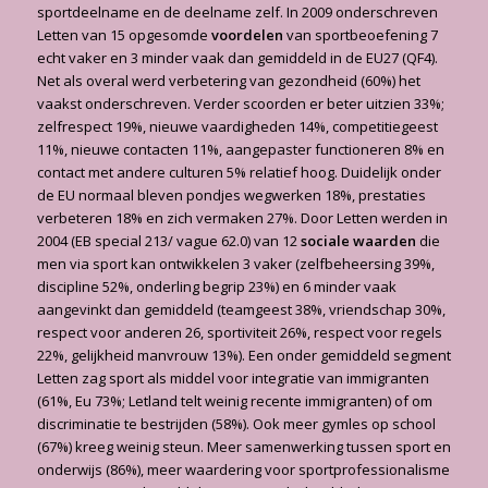
sportdeelname en de deelname zelf. In 2009 onderschreven
Letten van 15 opgesomde
voordelen
van sportbeoefening 7
echt vaker en 3 minder vaak dan gemiddeld in de EU27 (QF4).
Net als overal werd verbetering van gezondheid (60%) het
vaakst onderschreven. Verder scoorden er beter uitzien 33%;
zelfrespect 19%, nieuwe vaardigheden 14%, competitiegeest
11%, nieuwe contacten 11%, aangepaster functioneren 8% en
contact met andere culturen 5% relatief hoog. Duidelijk onder
de EU normaal bleven pondjes wegwerken 18%, prestaties
verbeteren 18% en zich vermaken 27%. Door Letten werden in
2004 (EB special 213/ vague 62.0) van 12
sociale waarden
die
men via sport kan ontwikkelen 3 vaker (zelfbeheersing 39%,
discipline 52%, onderling begrip 23%) en 6 minder vaak
aangevinkt dan gemiddeld (teamgeest 38%, vriendschap 30%,
respect voor anderen 26, sportiviteit 26%, respect voor regels
22%, gelijkheid manvrouw 13%). Een onder gemiddeld segment
Letten zag sport als middel voor integratie van immigranten
(61%, Eu 73%; Letland telt weinig recente immigranten) of om
discriminatie te bestrijden (58%). Ook meer gymles op school
(67%) kreeg weinig steun. Meer samenwerking tussen sport en
onderwijs (86%), meer waardering voor sportprofessionalisme