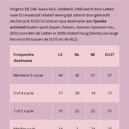
Volgens EB 246/ wave 64.3, veldwerk 2005) werd door Letten
naar EU maatstaf relatief weinig tijd zittend doorgebracht
(4u33m p/d, EU25 5u12m) en qua deelname aan
fysieke
activiteit
buiten sport (lopen, fietsen, dansen, tuinieren etc.,
QF2) scoorden de Letten in 2009 relatief hoog (hierbij vervaagt
het verschil tussen de EU15 en de NLS).
Frequentie
LV
NL
BE
EU27
deelname
Minstens 5 x p/w
44
42
21
27
3 of 4 x p/w
17
29
14
17
1 of 2 x p/w
15
22
22
21
Minder vaak
14
2
24
21