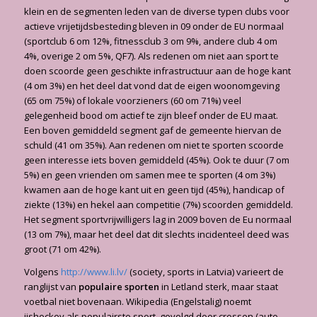
klein en de segmenten leden van de diverse typen clubs voor
actieve vrijetijdsbesteding bleven in 09 onder de EU normaal
(sportclub 6 om 12%, fitnessclub 3 om 9%, andere club 4 om
4%, overige 2 om 5%, QF7). Als redenen om niet aan sport te
doen scoorde geen geschikte infrastructuur aan de hoge kant
(4 om 3%) en het deel dat vond dat de eigen woonomgeving
(65 om 75%) of lokale voorzieners (60 om 71%) veel
gelegenheid bood om actief te zijn bleef onder de EU maat.
Een boven gemiddeld segment gaf de gemeente hiervan de
schuld (41 om 35%). Aan redenen om niet te sporten scoorde
geen interesse iets boven gemiddeld (45%). Ook te duur (7 om
5%) en geen vrienden om samen mee te sporten (4 om 3%)
kwamen aan de hoge kant uit en geen tijd (45%), handicap of
ziekte (13%) en hekel aan competitie (7%) scoorden gemiddeld.
Het segment sportvrijwilligers lag in 2009 boven de Eu normaal
(13 om 7%), maar het deel dat dit slechts incidenteel deed was
groot (71 om 42%).
Volgens
http://www.li.lv/
(society, sports in Latvia) varieert de
ranglijst van
populaire
sporten
in Letland sterk, maar staat
voetbal niet bovenaan. Wikipedia (Engelstalig) noemt
ijshockey als populairste sport, gevolgd door crossen (auto,