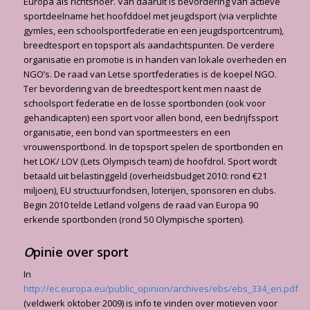
Europa als richtsnoer. Van daaruit is bevordering van actieve
sportdeelname het hoofddoel met jeugdsport (via verplichte
gymles, een schoolsportfederatie en een jeugdsportcentrum),
breedtesport en topsport als aandachtspunten. De verdere
organisatie en promotie is in handen van lokale overheden en
NGO’s. De raad van Letse sportfederaties is de koepel NGO.
Ter bevordering van de breedtesport kent men naast de
schoolsport federatie en de losse sportbonden (ook voor
gehandicapten) een sport voor allen bond, een bedrijfssport
organisatie, een bond van sportmeesters en een
vrouwensportbond. In de topsport spelen de sportbonden en
het LOK/ LOV (Lets Olympisch team) de hoofdrol. Sport wordt
betaald uit belastinggeld (overheidsbudget 2010: rond €21
miljoen), EU structuurfondsen, loterijen, sponsoren en clubs.
Begin 2010 telde Letland volgens de raad van Europa 90
erkende sportbonden (rond 50 Olympische sporten).
O
pinie over sport
In
http://ec.europa.eu/public_opinion/archives/ebs/ebs_334_en.pdf
(veldwerk oktober 2009) is info te vinden over motieven voor