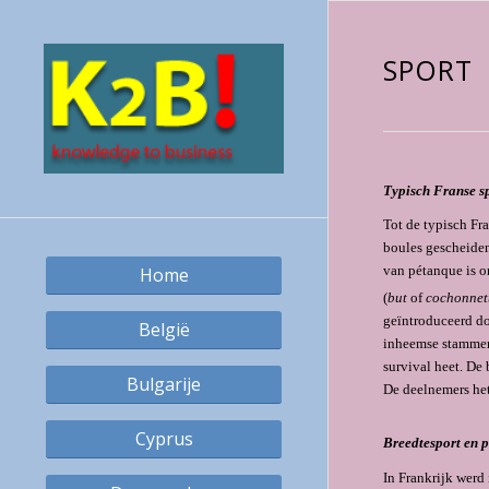
SPORT
Typisch Franse s
Tot de typisch Fr
boules gescheiden
van pétanque is o
Home
(
but
of
cochonnet
geïntroduceerd do
België
inheemse stammen
survival heet. De 
Bulgarije
De deelnemers het
Cyprus
Breedtesport en 
In Frankrijk werd