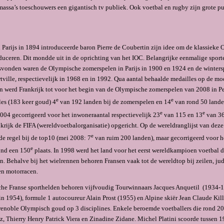
assa’s toeschou­wers een gigantisch tv publiek. Ook voetbal en rugby zijn grote pub
n Parijs in 1894 introduceerde baron Pierre de Coubertin zijn idee om de klassieke
oduceren. Dit mondde uit in de oprichting van het IOC. Belangrijke eenmalige spo
tsvonden waren de Olympische zomerspelen in Parijs in 1900 en 1924 en de winter
tville, respectievelijk in 1968 en in 1992. Qua aantal behaalde medailles op de mo
 werd Frankrijk tot voor het begin van de Olympische zomerspelen van 2008 in P
e
e
les (183 keer goud) 4
van 192 landen bij de zomerspelen en 14
van rond 50 lande
e
e
2004 gecorrigeerd voor het inwoneraantal respectievelijk 23
van 115 en 13
van 36
krijk de FIFA (wereldvoetbalor­ganisatie) opgericht. Op de wereldranglijst van deze
e
de regel bij de top10 (mei 2008: 7
van ruim 200 landen), maar gecorrigeerd voor he
e
ond een 150
plaats. In 1998 werd het land voor het eerst wereld­kampioen voet­bal 
an. Behalve bij het wielrennen beho­ren Fransen vaak tot de wereldtop bij zeilen, ju
 en motorracen.
­sche Franse sporthelden behoren vijfvoudig Tourwinnaars Jacques Anquetil (1934-
in 1954), formule 1 autocoureur Alain Prost (1955) en Alpine skiër Jean Claude Kill
enoble Olympisch goud op 3 disciplines. Enkele beroemde voetballers die rond 20
hez, Thierry Henry Patrick Viera en Zinadine Zidane. Michel Platini scoorde tussen 