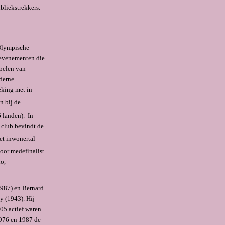
liekstrek­kers.
 Olympische
rtevenementen die
spelen van
­derne
eking met in
n bij de
 landen). In
 club bevindt de
t inwo­nertal
door medefinalist
do,
1987) en Bernard
y (1943). Hij
05 actief waren
1976 en 1987 de