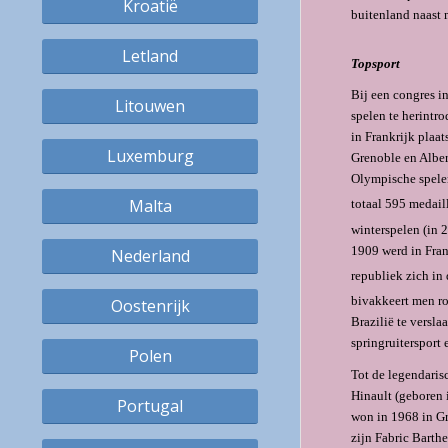
Kroatië
buitenland naast m
Letland
Topsport
Bij een congres i
Litouwen
spelen te herintr
in Frankrijk plaa
Luxemburg
Grenoble en Alber
Olympische spelen
Malta
totaal 595 medail
winterspelen (in 
1909 werd in Fran
Nederland
republiek zich in 
bivakkeert men r
Oostenrijk
Brazilië te versla
springruitersport
Polen
Tot de le­gendari
Hinault (geboren 
Portugal
won in 1968 in Gr
zijn Fabric Bart­