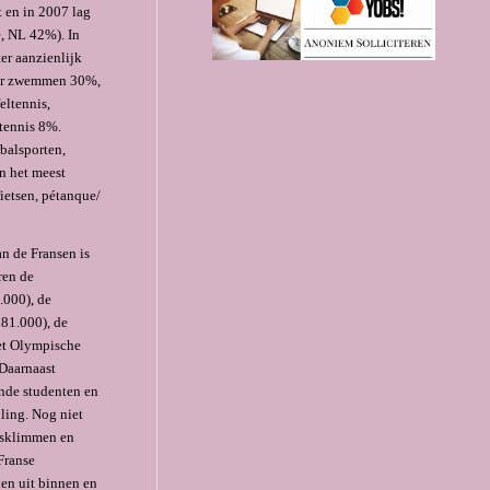
 en in 2007 lag
e, NL 42%). In
er aanzienlijk
door zwemmen 30%,
eltennis,
tennis 8%.
balsporten,
en het meest
ietsen, pétanque/
n de Fransen is
ren de
.000), de
81.000), de
et Olympische
Daarnaast
ende studenten en
ling. Nog niet
otsklimmen en
Franse
ken uit binnen en