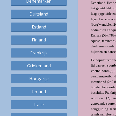
Denemarken
Nederland. Het de
het gemiddeld op 
Duitsland
laag opgeleide en
lager. Fietsen/ w
(berg)wandelen 26
Estland
badminton en squa
Dansen (5%, 78% 
Finland
squash, tafeltenn
deelnemers onder 
biljarten en dans
Frankrijk
De populairste sp
Griekenland
lid van een sport
voetbalbond (2,1 
paardensportbond 
Hongarije
zwembond (249.00
bonden behoorden
Ierland
beschikte Frankri
scholieren (2,6 m
genoemde sporten 
Italië
hanggliding. Jaar
tenniskampioensch