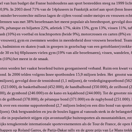
el van hun budget dat Franse huishoudens aan sport besteedden steeg na 1999 licht
0,9%. In 2003 deed 71% van de 14pluseers in Frankrijk actief aan sport (bron Inse
 minder bevoor­rechte milieus lagen de cijfers vooral onder meisjes en vrouwen echt
ielrennen was met 38% beoefenaars het meest populair als breedtesport, gevolgd 
%, pétanque en biljarten 22%, atletiek 17%, skiën 15%, gym 13%, vissen 11%, taf
sh (10%) en voetbal en krachtsporten (beide 9%), motorcrossen en carten (8%) en 
vrouwen), gym en zwemmen werden in meerderheid door vrouwen beoefend. Team
is, badminton en skaten (vaak in groepen in gezelschap van een gettoblaster) trokk
de 30 en bij 60plussers vielen gym (19% van alle beoefenaren), vissen, wandelen, f
en (10%) het meest in de smaak.
orten worden het vaakst beoefend buiten georganiseerd verband. Ruim een kwart va
bond. In 2006 telden volgens Insee sportbonden 15,9 miljoen leden. Het grootst wa
miljoen), gevolgd door de tennisbond (1,1 miljoen), de verdedigingsportbond (562
(523.000), de basketbalbond (452.000), de handbalbond (350.000), de zeilbond (2
0), de gymbond (246.000) en de kano en kajakbond (244.000). Tot de grootste ni
 de golfbond (378.000), de pétanque bond (371.000) en de rugbybond (251.000). 
jk over een enorme supportersbond (2,7 miljoen leden) en een dito bond van sport
iljoen). Ook bergwandelen en jeu de boules liggen al vanouds sterk in de belangstel
die in populariteit stijgen zijn avontuurlijke buitensporten als mountainbi­ken, r
lijks terugkerende internationale sporteve­nementen als de Tour de France, de open 
appen op Roland Garros, de Parijs-Dakar rally en de grote prijs van Le Mans trek