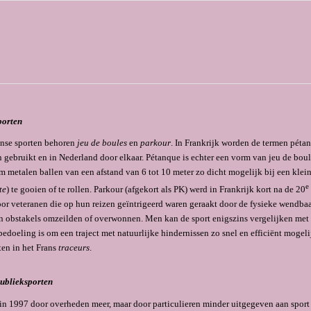
porten
anse sporten behoren
jeu de boules
en
parkour
. In Frankrijk worden de termen péta
 gebruikt en in Nederland door elkaar. Pétanque is echter een vorm van jeu de bou
m metalen ballen van een afstand van 6 tot 10 meter zo dicht mogelijk bij een klein
e
te
) te gooien of te rollen. Parkour (afgekort als PK) werd in Frankrijk kort na de 20
or veteranen die op hun reizen geïntrigeerd waren geraakt door de fysieke wendb
 obstakels omzeilden of overwonnen. Men kan de sport enigszins vergelijken met
bedoeling is om een traject met natuurlijke hindernissen zo snel en efficiënt mogelij
en in het Frans
traceurs
.
publieksporten
 in 1997 door overheden meer, maar door particulieren minder uitgege­ven aan sport