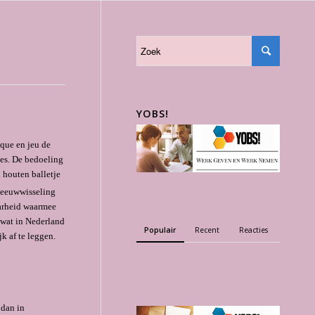
YOBS!
nque en jeu de
les. De bedoeling
 houten balletje
eeuwwisseling
aarheid waarmee
 wat in Nederland
Populair
Recent
Reacties
k af te leggen.
 dan in