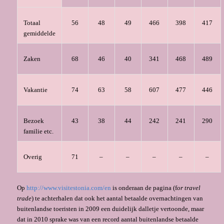
Totaal
56
48
49
466
398
417
gemiddelde
Zaken
68
46
40
341
468
489
Vakantie
74
63
58
607
477
446
Bezoek
43
38
44
242
241
290
familie etc.
Overig
71
–
–
–
–
–
Op
http://www.visitestonia.com/en
is onderaan de pagina (f
or travel
trade
) te achterhalen dat ook het aantal betaalde overnachtingen van
buitenlandse toeristen in 2009 een duidelijk dalletje vertoonde, maar
dat in 2010 sprake was van een record aantal buitenlandse betaalde