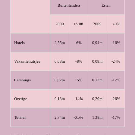
Buitenlanders
Esten
2009
+/- 08
2009
+/- 08
Hotels
2,55m
-6%
0,94m
-16%
Vakantiehuisjes
0,03m
+8%
0,09m
-24%
Campings
0,02m
+5%
0,15m
-12%
Overige
0,13m
-14%
0,20m
-26%
Totalen
2,74m
-6,5%
1,38m
-17%