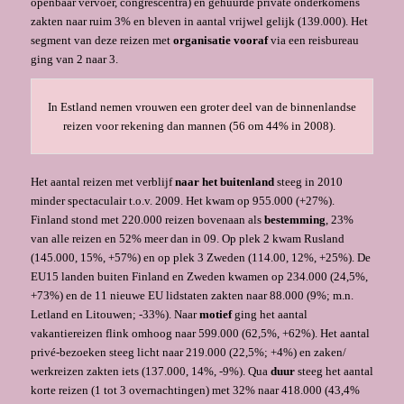
openbaar vervoer, congrescentra) en gehuurde private onderkomens
zakten naar ruim 3% en bleven in aantal vrijwel gelijk (139.000). Het
segment van deze reizen met
organisatie vooraf
via een reisbureau
ging van 2 naar 3.
In Estland nemen vrouwen een groter deel van de binnenlandse
reizen voor rekening dan mannen (56 om 44% in 2008).
Het aantal reizen met verblijf
naar het buitenland
steeg in 2010
minder spectaculair t.o.v. 2009. Het kwam op 955.000 (+27%).
Finland stond met 220.000 reizen bovenaan als
bestemming
, 23%
van alle reizen en 52% meer dan in 09. Op plek 2 kwam Rusland
(145.000, 15%, +57%) en op plek 3 Zweden (114.00, 12%, +25%). De
EU15 landen buiten Finland en Zweden kwamen op 234.000 (24,5%,
+73%) en de 11 nieuwe EU lidstaten zakten naar 88.000 (9%; m.n.
Letland en Litouwen; -33%). Naar
motief
ging het aantal
vakantiereizen flink omhoog naar 599.000 (62,5%, +62%). Het aantal
privé-bezoeken steeg licht naar 219.000 (22,5%; +4%) en zaken/
werkreizen zakten iets (137.000, 14%, -9%). Qua
duur
steeg het aantal
korte reizen (1 tot 3 overnachtingen) met 32% naar 418.000 (43,4%