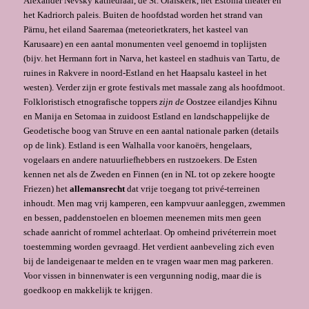
Alexander Nevsky kathedraal, de St. Olafskerk, het Estonia theater en
het Kadriorch paleis. Buiten de hoofdstad worden het strand van
Pärnu, het eiland Saaremaa (meteorietkraters, het kasteel van
Karusaare) en een aantal monumenten veel genoemd in toplijsten
(bijv. het Hermann fort in Narva, het kasteel en stadhuis van Tartu, de
ruines in Rakvere in noord-Estland en het Haapsalu kasteel in het
westen). Verder zijn er grote festivals met massale zang als hoofdmoot.
Folkloristisch etnografische toppers
zijn de
Oostzee eilandjes Kihnu
en Manija en Setomaa in zuidoost Estland en l
a
ndschappelijke de
Geodetische boog van Struve en een aantal nationale parken (details
op de link). Estland is een Walhalla voor kanoërs, hengelaars,
vogelaars en andere natuurliefhebbers en rustzoekers. De Esten
kennen net als de Zweden en Finnen (en in NL tot op zekere hoogte
Friezen) het
allemansrecht
dat vrije toegang tot privé-terreinen
inhoudt
.
Men mag vrij kamperen, een kampvuur aanleggen, zwemmen
en bessen, paddenstoelen en bloemen meenemen mits men geen
schade aanricht of rommel achterlaat. Op omheind privéterrein moet
toestemming worden gevraagd. Het verdient aanbeveling zich even
bij de landeigenaar te melden en te vragen waar men mag parkeren.
Voor vissen in binnenwater is een vergunning nodig, maar die is
goedkoop en makkelijk te krijgen.