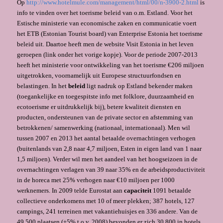
Op
http://www.hotelmule.com/management/html/00/n-3900-2.html
is
info te vinden over het toerisme beleid van o.m. Estland. Voor het
Estische ministerie van economische zaken en communicatie voert
het ETB (Estonian Tourist board) van Enterprise Estonia het toerisme
beleid uit. Daartoe heeft men de website Visit Estonia in het leven
geroepen (link onder het vorige kopje). Voor de periode 2007-2013
heeft het ministerie voor ontwikkeling van het toerisme €206 miljoen
uitgetrokken, voornamelijk uit Europese structuurfondsen en
belastingen. In het
beleid
ligt nadruk op Estland bekender maken
(toegankelijke en toegespitste info met folklore, duurzaamheid en
ecotoerisme er uitdrukkelijk bij), betere kwaliteit diensten en
producten, ondersteunen van de private sector en afstemming van
betrokkenen/ samenwerking (nationaal, internationaal). Men wil
tussen 2007 en 2013 het aantal betaalde overnachtingen verhogen
(buitenlands van 2,8 naar 4,7 miljoen, Esten in eigen land van 1 naar
1,5 miljoen). Verder wil men het aandeel van het hoogseizoen in de
overnachtingen verlagen van 39 naar 35% en de arbeidsproductiviteit
in de horeca met 25% verhogen naar €10 miljoen per 1000
werknemers. In 2009 telde Eurostat aan
capaciteit
1091 betaalde
collectieve onderkomens met 10 of meer plekken; 387 hotels, 127
campings, 241 terreinen met vakantiehuisjes en 336 andere. Van de
49.500 plaatsen (+5% t.o.v. 2008) bevonden er zich 30.800 in hotels