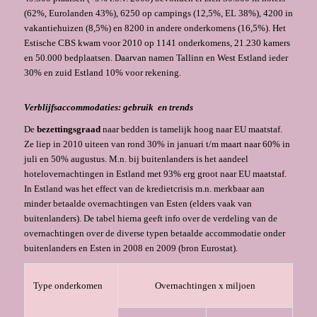
(62%, Eurolanden 43%), 6250 op campings (12,5%, EL 38%), 4200 in
vakantiehuizen (8,5%) en 8200 in andere onderkomens (16,5%). Het
Estische CBS kwam voor 2010 op 1141 onderkomens, 21.230 kamers
en 50.000 bedplaatsen. Daarvan namen Tallinn en West Estland ieder
30% en zuid Estland 10% voor rekening.
Verblijfsaccommodaties: gebruik en trends
De
bezettingsgraad
naar bedden is tamelijk hoog naar EU maatstaf.
Ze liep in 2010 uiteen van rond 30% in januari t/m maart naar 60% in
juli en 50% augustus. M.n. bij buitenlanders is het aandeel
hotelovernachtingen in Estland met 93% erg groot naar EU maatstaf.
In Estland was het effect van de kredietcrisis m.n. merkbaar aan
minder betaalde overnachtingen van Esten (elders vaak van
buitenlanders). De tabel hierna geeft info over de verdeling van de
overnachtingen over de diverse typen betaalde accommodatie onder
buitenlanders en Esten in 2008 en 2009 (bron Eurostat).
Type onderkomen
Overnachtingen x miljoen