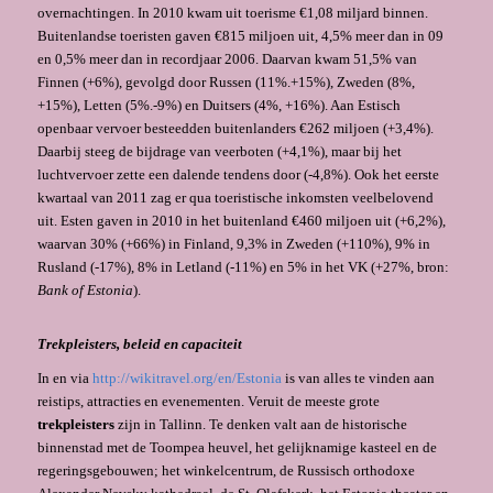
overnachtingen. In 2010 kwam uit toerisme €1,08 miljard binnen.
Buitenlandse toeristen gaven €815 miljoen uit, 4,5% meer dan in 09
en 0,5% meer dan in recordjaar 2006. Daarvan kwam 51,5% van
Finnen (+6%), gevolgd door Russen (11%.+15%), Zweden (8%,
+15%), Letten (5%.-9%) en Duitsers (4%, +16%). Aan Estisch
openbaar vervoer besteedden buitenlanders €262 miljoen (+3,4%).
Daarbij steeg de bijdrage van veerboten (+4,1%), maar bij het
luchtvervoer zette een dalende tendens door (-4,8%). Ook het eerste
kwartaal van 2011 zag er qua toeristische inkomsten veelbelovend
uit. Esten gaven in 2010 in het buitenland €460 miljoen uit (+6,2%),
waarvan 30% (+66%) in Finland, 9,3% in Zweden (+110%), 9% in
Rusland (-17%), 8% in Letland (-11%) en 5% in het VK (+27%, bron:
Bank of Estonia
).
Trekpleisters, beleid en capaciteit
In en via
http://wikitravel.org/en/Estonia
is van alles te vinden aan
reistips, attracties en evenementen. Veruit de meeste grote
trekpleisters
zijn in Tallinn. Te denken valt aan de historische
binnenstad met de Toompea heuvel, het gelijknamige kasteel en de
regeringsgebouwen; het winkelcentrum, de Russisch orthodoxe