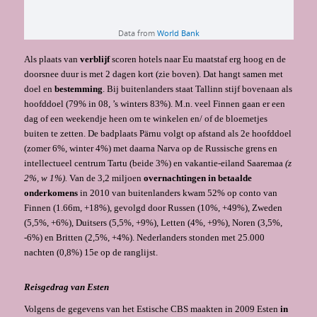
Als plaats van
verblijf
scoren hotels naar Eu maatstaf erg hoog en de
doorsnee duur is met 2 dagen kort (zie boven). Dat hangt samen met
doel en
bestemming
. Bij buitenlanders staat Tallinn stijf bovenaan als
hoofddoel (79% in 08, ’s winters 83%). M.n. veel Finnen gaan er een
dag of een weekendje heen om te winkelen en/ of de bloemetjes
buiten te zetten. De badplaats Pärnu volgt op afstand als 2e hoofddoel
(zomer 6%, winter 4%) met daarna Narva op de Russische grens en
intellectueel centrum Tartu (beide 3%) en vakantie-eiland Saaremaa
(z
2%, w 1%).
Van de 3,2 miljoen
overnachtingen in betaalde
onderkomens
in 2010 van buitenlanders kwam 52% op conto van
Finnen (1.66m, +18%), gevolgd door Russen (10%, +49%), Zweden
(5,5%, +6%), Duitsers (5,5%, +9%), Letten (4%, +9%), Noren (3,5%,
-6%) en Britten (2,5%, +4%). Nederlanders stonden met 25.000
nachten (0,8%) 15e op de ranglijst.
Reisgedrag van Esten
Volgens de gegevens van het Estische CBS maakten in 2009 Esten
in