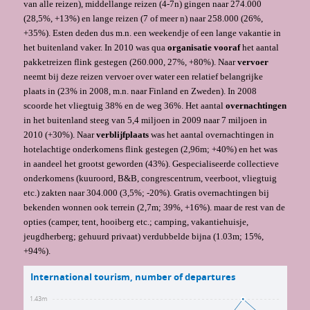
van alle reizen), middellange reizen (4-7n) gingen naar 274.000
(28,5%, +13%) en lange reizen (7 of meer n) naar 258.000 (26%,
+35%). Esten deden dus m.n. een weekendje of een lange vakantie in
het buitenland vaker. In 2010 was qua
organisatie vooraf
het aantal
pakketreizen flink gestegen (260.000, 27%, +80%). Naar
vervoer
neemt bij deze reizen vervoer over water een relatief belangrijke
plaats in (23% in 2008, m.n. naar Finland en Zweden). In 2008
scoorde het vliegtuig 38% en de weg 36%. Het aantal
overnachtingen
in het buitenland steeg van 5,4 miljoen in 2009 naar 7 miljoen in
2010 (+30%). Naar
verblijfplaats
was het aantal overnachtingen in
hotelachtige onderkomens flink gestegen (2,96m; +40%) en het was
in aandeel het grootst geworden (43%). Gespecialiseerde collectieve
onderkomens (kuuroord, B&B, congrescentrum, veerboot, vliegtuig
etc.) zakten naar 304.000 (3,5%; -20%). Gratis overnachtingen bij
bekenden wonnen ook terrein (2,7m; 39%, +16%). maar de rest van de
opties (camper, tent, hooiberg etc.; camping, vakantiehuisje,
jeugdherberg; gehuurd privaat) verdubbelde bijna (1.03m; 15%,
+94%).