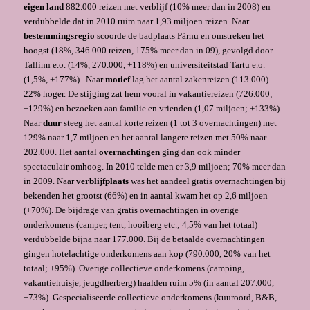
eigen land
882.000 reizen met verblijf (10% meer dan in 2008) en
verdubbelde dat in 2010 ruim naar 1,93 miljoen reizen. Naar
bestemmingsregio
scoorde de badplaats Pärnu en omstreken het
hoogst (18%, 346.000 reizen, 175% meer dan in 09), gevolgd door
Tallinn e.o. (14%, 270.000, +118%) en universiteitstad Tartu e.o.
(1,5%, +177%). Naar
motief
lag het aantal zakenreizen (113.000)
22% hoger. De stijging zat hem vooral in vakantiereizen (726.000;
+129%) en bezoeken aan familie en vrienden (1,07 miljoen; +133%).
Naar
duur
steeg het aantal korte reizen (1 tot 3 overnachtingen) met
129% naar 1,7 miljoen en het aantal langere reizen met 50% naar
202.000. Het aantal
overnachtingen
ging dan ook minder
spectaculair omhoog. In 2010 telde men er 3,9 miljoen; 70% meer dan
in 2009. Naar
verblijfplaats
was het aandeel gratis overnachtingen bij
bekenden het grootst (66%) en in aantal kwam het op 2,6 miljoen
(+70%). De bijdrage van gratis overnachtingen in overige
onderkomens (camper, tent, hooiberg etc.; 4,5% van het totaal)
verdubbelde bijna naar 177.000. Bij de betaalde overnachtingen
gingen hotelachtige onderkomens aan kop (790.000, 20% van het
totaal; +95%). Overige collectieve onderkomens (camping,
vakantiehuisje, jeugdherberg) haalden ruim 5% (in aantal 207.000,
+73%). Gespecialiseerde collectieve onderkomens (kuuroord, B&B,