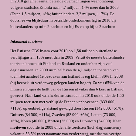
In 2010 ging het aantal betaalde overnachtingen weer omhoog;
volgens statistics Estonia naar 4,7 miljoen; 14% meer dan in 2009
(Esten 1,5 miljoen, +8%; buitenlanders 3,2 miljoen, +17%). De
doorsnee
verblijfsduur
in betaalde onderkomens lag in 2010 bij
buitenlanders op ruim 2 nachten en bij Esten op bijna 2 nachten.
Inkomend toerisme
Het Estische CBS kwam voor 2010 op 1,56 miljoen buitenlandse
verblijfsgasten, 13% meer dan in 2009. Veruit de meeste buitenlandse
toeristen komen uit Finland en Rusland en onder hen zijn veel
dagjesmensen, in 2009 ruim helft van de 4,1 miljoen toeristen van
toen. Het aandeel 1e bezoeken aan Estland is erg klein; 30% in 2008
(bij bezoek uit verder weg gelegen landen hoger). Zo was 65% van de
Finnen en bijna de helft van de Russen al vaker dan 6 keer in Estland
geweest. Naar
land
van herkomst
stonden in 2010 ook onder de 1,56
miljoen toeristen met verblijf de Finnen ver bovenaan (833.000,
+11%), op eerbiedige afstand gevolgd door Russen (142.000, +51%),
Duitsers (84.500, +11%), Zweden (82.000, +5%), Letten (73.000,
+6%), Noren (40.000), Britten (36.000) en Litouwers (34.000). Naar
motieven
scoorde in 2009 onder alle toeristen (incl. dagjesmensen)
vakantie 58,5% (neer naarmate van verder weg), met daarna overige