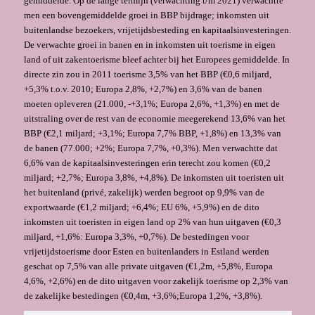
gemiddelde. Op de lange termijn (verwachting t/m 2021) verwachtte
men een bovengemiddelde groei in BBP bijdrage; inkomsten uit
buitenlandse bezoekers, vrijetijdsbesteding en kapitaalsinvesteringen.
De verwachte groei in banen en in inkomsten uit toerisme in eigen
land of uit zakentoerisme bleef achter bij het Europees gemiddelde. In
directe zin zou in 2011 toerisme 3,5% van het BBP (€0,6 miljard,
+5,3% t.o.v. 2010; Europa 2,8%, +2,7%) en 3,6% van de banen
moeten opleveren (21.000, -+3,1%; Europa 2,6%, +1,3%) en met de
uitstraling over de rest van de economie meegerekend 13,6% van het
BBP (€2,1 miljard; +3,1%; Europa 7,7% BBP, +1,8%) en 13,3% van
de banen (77.000; +2%; Europa 7,7%, +0,3%). Men verwachtte dat
6,6% van de kapitaalsinvesteringen erin terecht zou komen (€0,2
miljard; +2,7%; Europa 3,8%, +4,8%). De inkomsten uit toeristen uit
het buitenland (privé, zakelijk) werden begroot op 9,9% van de
exportwaarde (€1,2 miljard; +6,4%; EU 6%, +5,9%) en de dito
inkomsten uit toeristen in eigen land op 2% van hun uitgaven (€0,3
miljard, +1,6%: Europa 3,3%, +0,7%). De bestedingen voor
vrijetijdstoerisme door Esten en buitenlanders in Estland werden
geschat op 7,5% van alle private uitgaven (€1,2m, +5,8%, Europa
4,6%, +2,6%) en de dito uitgaven voor zakelijk toerisme op 2,3% van
de zakelijke bestedingen (€0,4m, +3,6%;Europa 1,2%, +3,8%).