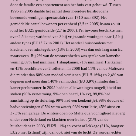
door de familie een ap­partement aan het huis vast gebouwd. Tussen
1995 en 2005 daalde het aantal door meerdere huishoudens
bewoonde woningen spectaculair (van 1710 naar 392). Het
gemiddelde aantal be­woners per eenheid (2,5 in 2005) kwam zo uit
rond het EU25 gemiddelde (2,7 in 2000). Per inwoner beschikte men
over 2,5 kamer, variërend van 3 bij vrijstaande woningen naar 1,5 bij
andere types (EU15 2k in 2001). Het aandeel huishoudens met
klachten over ruimtegebrek (13% in 2003) was dan ook laag naar Eu
maatstaven. Bij 2% van de wooneenheden was sprake van kamerbe­
woning, 87% had minimaal 1 slaapkamer, 71% minimaal 1 zitkamer
en 45% beschikte over 2 toiletten. In 2000 had 11% van de Maltezen
die minder dan 60% van modaal verdienen (EU15 16%) en 2,4% van
degenen met meer dan 140% van modaal (EU 3,9%) minder dan 1
kamer per bewoner. In 2005 hadden alle woningen mogelijkheid tot
stoken (90% verwarming, 9% open haard, 1% cv), 99,8% had
aansluiting op de riolering, 99% had een keuken(tje), 98% douche of
bad­voorzieningen (95% warm water), 93% ventilatie, 45% airco en
37,5% een garage. De winters doen op Malta qua vochtigheid niet erg
onder voor Nederland en klachten over huisrot (21% van de
huishoudens in 2003, EU25 11%) en vocht of lekkage (31%, hoogste
EU25 met Estland) zijn dan ook niet van de lucht. Ze worden echter