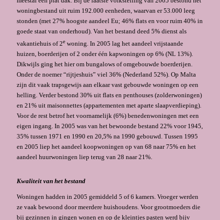
meestal een plat dak. Bij de laatste volkstelling van 2005 be­stond het
woningbestand uit ruim 192.000 eenheden, waarvan er 53.000 leeg
stonden (met 27% hoogste aandeel Eu; 46% flats en voor ruim 40% in
goede staat van onderhoud). Van het bestand deed 5% dienst als
e
vakantiehuis of 2
woning. In 2005 lag het aandeel vrijstaande
huizen, boerderijen of 2 onder één kapwoningen op 6% (NL 13%).
Dikwijls ging het hier om bungalows of omgebouwde boerde­rijen.
Onder de noemer “rij­tjeshuis” viel 36% (Nederland 52%). Op Malta
zijn dit vaak trapsgewijs aan elkaar vast gebouwde woningen op een
helling. Verder bestond 30% uit flats en penthouses (zolderwoningen)
en 21% uit maisonnettes (appartementen met aparte slaapverdie­ping).
Voor de rest betrof het voornamelijk (6%) benedenwoningen met een
eigen ingang. In 2005 was van het bewoonde bestand 22% voor 1945,
35% tussen 1971 en 1990 en 20,5% na 1990 gebouwd. Tussen 1995
en 2005 liep het aandeel koopwoningen op van 68 naar 75% en het
aandeel huurwoningen liep terug van 28 naar 21%.
Kwaliteit van het bestand
Woningen hadden in 2005 gemiddeld 5 of 6 kamers. Vroeger werden
ze vaak bewoond door meerdere huishoudens. Voor grootmoeders die
bij gezinnen in gingen wonen en op de kleintjes pasten werd bijv