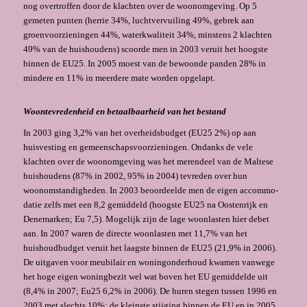
nog overtroffen door de klachten over de woonomgeving. Op 5
gemeten punten (herrie 34%, luchtvervuiling 49%, gebrek aan
groenvoorzieningen 44%, waterkwaliteit 34%, minstens 2 klachten
49% van de huishoudens) scoorde men in 2003 veruit het hoogste
binnen de EU25. In 2005 moest van de bewoonde panden 28% in
mindere en 11% in meerdere mate worden opgelapt.
Woontevredenheid en betaalbaarheid van het bestand
In 2003 ging 3,2% van het overheidsbud­get (EU25 2%) op aan
huisvesting en gemeenschapsvoorzienin­gen. Ondanks de vele
klachten over de woonomgeving was het merendeel van de Maltese
huishou­dens (87% in 2002, 95% in 2004) te­vreden over hun
woonomstandigheden. In 2003 beoor­deelde men de eigen accommo­
datie zelfs met een 8,2 gemiddeld (hoogste EU25 na Oostenrijk en
Denemarken; Eu 7,5). Mogelijk zijn de lage woonlasten hier debet
aan. In 2007 waren de directe woonlasten met 11,7% van het
huishoudbudget veruit het laagste binnen de EU25 (21,9% in 2006).
De uitgaven voor meubilair en woningonderhoud kwamen vanwege
het hoge eigen woningbezit wel wat boven het EU gemiddelde uit
(8,4% in 2007; Eu25 6,2% in 2006). De huren stegen tussen 1996 en
2003 met slechts 10%; de kleinste stijging binnen de EU en in 2005