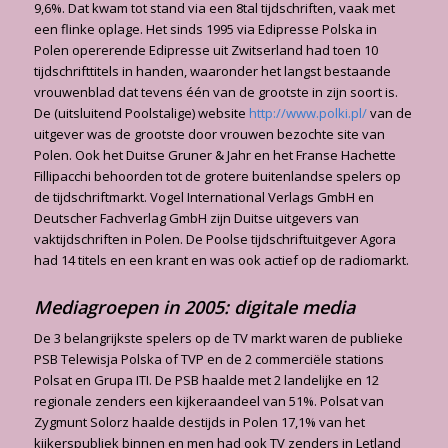
9,6%. Dat kwam tot stand via een 8tal tijdschriften, vaak met
een flinke oplage. Het sinds 1995 via Edipresse Polska in
Polen ope­rerende Edipresse uit Zwitserland had toen 10
tijdschrifttitels in handen, waaronder het langst bestaande
vrouwenblad dat tevens één van de grootste in zijn soort is.
De (uitsluitend Poolstalige) website
http://www.polki.pl/
van de
uitgever was de grootste door vrouwen bezochte site van
Polen. Ook het Duitse Gruner & Jahr en het Franse Hachette
Fillipacchi behoorden tot de grotere buitenlandse spelers op
de tijdschriftmarkt. Vogel International Verlags GmbH en
Deutscher Fachverlag GmbH zijn Duitse uitgevers van
vaktijdschriften in Polen. De Poolse tijdschriftuitgever Agora
had 14 titels en een krant en was ook actief op de radio­markt.
Mediagroepen in 2005: digitale media
De 3 belangrijkste spelers op de TV markt waren de publieke
PSB Telewisja Polska of TVP en de 2 commerciële stations
Polsat en Grupa ITI. De PSB haalde met 2 landelijke en 12
regionale zenders een kijkeraandeel van 51%. Polsat van
Zygmunt Solorz haalde destijds in Polen 17,1% van het
kijkerspubliek binnen en men had ook TV zenders in Letland