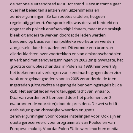
de nationale uitzendraad KRRiT tot stand. Deze instantie gaat
over het beleid ten aanzien van uitzendmedia en
zendvergunningen. Ze kan boetes uitdelen, hetgeen
regelmatig gebeurt. Oorspronkelijk was de raad bedoeld en
opgezet als politiek onafhankelijk lichaam, maar in de praktijk
bleek dit anders te werken doordat de leden werden
benoemd op basis van hun politieke voorkeur en werden
aangesteld door het parlement. Dit vormde een bron van
allerlei klachten over voortrekken en van omkoopschandalen
in verband met zendvergunningen (in 2003 ging Rywingate, het
grootste corruptieschandaal in Polen na 1989, hier over). Bij
het toekennen of verlengen van zendmachtigingen doen zich
vaak onregelmatigheden voor. In 2005 veranderde de toen
ingetreden (ultra)rechtse regering de benoemingsregels bij de
club. Het aantal leden werd teruggebracht van 9 naar 5.
Daarvan worden er 3 benoemd door het parlement en 2
(waaronder de voorzitter) door de president. De wet schrijft
eerbiediging van christelijke waarden en gratis
zendvergunningen voor roomse instellingen voor. Ook zijn er
quota gereserveerd voor programma’s van Poolse en van
Europese makelij. Voordat Polen EU lid werd mochten media