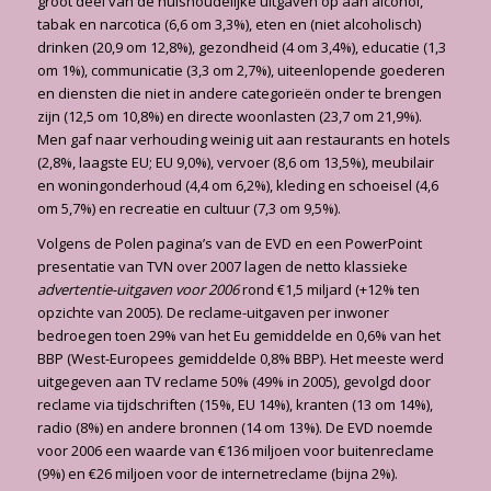
groot deel van de huishoudelijke uitgaven op aan alcohol,
tabak en narcotica (6,6 om 3,3%), eten en (niet alcoholisch)
drinken (20,9 om 12,8%), gezondheid (4 om 3,4%), educatie (1,3
om 1%), communicatie (3,3 om 2,7%), uiteenlopende goederen
en diensten die niet in andere categorieën onder te brengen
zijn (12,5 om 10,8%) en directe woonlasten (23,7 om 21,9%).
Men gaf naar verhouding weinig uit aan restaurants en hotels
(2,8%, laagste EU; EU 9,0%), vervoer (8,6 om 13,5%), meubilair
en woningonderhoud (4,4 om 6,2%), kleding en schoeisel (4,6
om 5,7%) en recreatie en cultuur (7,3 om 9,5%).
Volgens de Polen pagina’s van de EVD en een PowerPoint
presentatie van TVN over 2007 lagen de netto klassieke
advertentie-uitgaven voor 2006
rond €1,5 miljard (+12% ten
opzichte van 2005). De reclame-uitgaven per inwoner
bedroegen toen 29% van het Eu gemiddelde en 0,6% van het
BBP (West-Europees gemiddelde 0,8% BBP). Het meeste werd
uitgegeven aan TV reclame 50% (49% in 2005), gevolgd door
reclame via tijdschriften (15%, EU 14%), kranten (13 om 14%),
radio (8%) en andere bronnen (14 om 13%). De EVD noemde
voor 2006 een waarde van €136 miljoen voor buitenreclame
(9%) en €26 miljoen voor de internetreclame (bijna 2%).