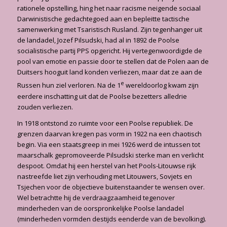
rationele opstel­ling, hing het naar racisme neigende sociaal
Darwinistische gedachtegoed aan en bepleitte tactische
samenwerking met Tsaristisch Rusland. Zijn tegenhanger uit
de landadel, Jozef Pilsudski, had al in 1892 de Poolse
socialistische partij PPS opgericht. Hij vertegenwoor­digde de
pool van emotie en passie door te stellen dat de Polen aan de
Duitsers hooguit land konden verliezen, maar dat ze aan de
e
Russen hun ziel verloren. Na de 1
wereld­oorlog kwam zijn
eerdere inschatting uit dat de Poolse bezetters alledrie
zouden verliezen.
In 1918 ontstond zo ruimte voor een Poolse republiek. De
grenzen daarvan kregen pas vorm in 1922 na een chaotisch
begin. Via een staatsgreep in mei 1926 werd de intussen tot
maar­schalk gepromoveerde Pilsudski sterke man en verlicht
despoot. Omdat hij een herstel van het Pools-Litouwse rijk
nastreefde liet zijn verhouding met Litouwers, Sovjets en
Tsjechen voor de objectieve buitenstaander te wensen over.
Wel betrachtte hij de verdraagzaamheid te­genover
minderheden van de oorspronkelijke Poolse landadel
(minderheden vormden des­tijds eenderde van de bevolking).