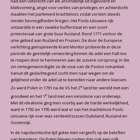
had een vetorecht van elk afzonderlijk lid ingevoerd en
kliekvorming, angst voor verlies van privileges en achterdocht
maakten het parlement krachteloos zodat vorsten steeds
minder bevoegdheden kregen. Het Pools-Litouwse rijk
ontaardde in een zwakke bufferstaat en een soort
protectoraat van grote buur Rusland. Rond 1771 verloor de
unie gebied aan Rusland en Pruisen. De door de Europese
verlichting geïnspireerde krant Monitor probeerde in deze
periode de geestelijk verwording binnen de adel een halt toe
te roepen door te herinneren aan de zuivere oorsprong. In die
zin vertegenwoordigde ze de visie van de Poolse romantiek.
Vanuit dit gedachtegoed zocht men naar wegen om de
gelijkheid onder de adel uit te bereiden naar andere klassen.
e
Zo werd Polen in 1791 na de VS het 2
land ter wereld met een
e
grondwet en het 1
land met een ministerie van onderwijs.
Met dit idealisme ging men voorbij aan de harde werkelijkheid,
want in 1792 en 1795 werd wat er van het machteloze Pools-
Litouwse rijk over was verdeeld tussen Duitsland, Rusland en
Oostenrijk.
In de napoleontische tijd gokte men vergeefs op de beloften
van Napoleon. De Polen bleven nadien dan ook een volk