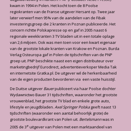
kwam in 1994 in Polen. Het kocht toen de 8 Poolse
regiokranten van de Franse uitgever Hersant op. Twee jaar
later verwierf men 95% van de aandelen van de Fibak
investeringsgroep die 2 kranten in Poznan publiceerde. Het
concern richtte Polskapresse op en gaf in 2005 naast 6
regionale weekkranten 3 TV bladen uit in een totale oplage
van 2,6 miljoen. Ook was men toen voor een kwart eigenaar
van de grootste lokale kranten van Krakow en Poznan. Burda
Verlag Osteuropa gaf in Polen de tijdschriften van de PNP
groep uit. PNP beschikte naast een eigen distributeur over
marketingbedrijf Eurodirect, advertentieverkoper Media Tak
en internetsite Gratka.pl. De uitgever wil de herkenbaarheid
van de eigen producten bevorderen via een vaste huisstijl.
De Duitse uitgever
Bauer
publiceert via haar Poolse dochter
Wydawnictwo Bauer 31 tijd­schriften, waaronder het grootste
vrouwenblad, het grootste TV blad en enkele grote auto,
lifestyle en jeugdbladen.
Axel Springer Polska
geeft naast 13
tijdschriften (waaronder een aantal behoorlijk grote) de
grootste boulevardkrant van Polen uit.
Bertelsmann
was in
e
2005 de 3
uitgever van Polen met een marktaandeel van