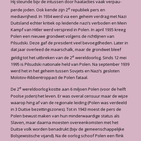
Hij steunde bijv de intussen door haatacties vaak verpau­
e
perde joden. Ook kende zijn 2
republiek pers en
mediavrijheid. In 1934 werd via een geheim verdrag met Nazi
Duitsland echter kritiek op leidende nazi’s verboden en Mein
Kampf van Hitler werd verspreid in Polen. In april 1935 kreeg
Polen een nieuwe grondwet volgens de richtlijnen van
Pilsudski. Deze gaf de president veel bevoegdheden. Later in
dat jaar over­leed de maarschalk, maar de grondwet bleef
e
geldig tot het uitbreken van de 2
wereldoorlog. Sinds 12 mei
1995 is Pilsudski nationale held van Polen. Na september 1939
werd het in het geheim tussen Sovjets en Nazi’s gesloten
Molotov-Ribbentroppact de Polen fataal.
e
De 2
wereldoorlog kostte aan 6 miljoen Polen (voor de helft
Poolse joden) het leven. Er was overal censuur maar de wijze
waarop hing af van de regionale leiding (Polen was verdeeld
in 3 Duitse bezettingszones). Tot in 1943 moest de pers de
Polen bewust maken van hun minderwaardige status als
Slaven, maar daarna moesten overeenkomsten met het
Duitse volk worden benadrukt (bijv de gemeenschappelijke
Bolsjewistische vijand). Na de oorlog schoof Polen een flink