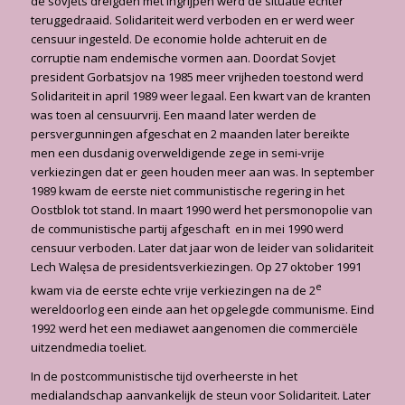
de sovjets dreigden met ingrijpen werd de situatie echter
teruggedraaid. Solidariteit werd verboden en er werd weer
censuur ingesteld. De economie holde achteruit en de
corruptie nam endemische vormen aan. Doordat Sovjet
president Gorbatsjov na 1985 meer vrijheden toestond werd
Solidariteit in april 1989 weer legaal. Een kwart van de kranten
was toen al censuurvrij. Een maand later werden de
persvergunningen afgeschat en 2 maanden later bereikte
men een dusdanig overweldigende zege in semi-vrije
verkiezingen dat er geen houden meer aan was. In september
1989 kwam de eerste niet communistische regering in het
Oostblok tot stand. In maart 1990 werd het persmonopolie van
de communistische partij afgeschaft en in mei 1990 werd
censuur verboden. Later dat jaar won de leider van solidariteit
Lech Walęsa de presidentsverkiezingen. Op 27 oktober 1991
e
kwam via de eerste echte vrije verkiezingen na de 2
wereldoorlog een einde aan het opgelegde communisme. Eind
1992 werd het een mediawet aangenomen die commerciële
uitzendmedia toeliet.
In de postcommunistische tijd overheerste in het
medialandschap aanvankelijk de steun voor Solidariteit. Later