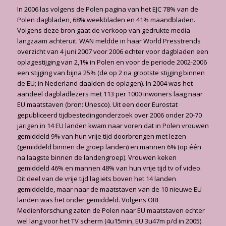
In 2006 las volgens de Polen pagina van het EJC 78% van de
Polen dagbladen, 68% weekbladen en 41% maandbladen.
Volgens deze bron gaat de verkoop van gedrukte media
langzaam achteruit. WAN meldde in haar World Presstrends
overzicht van 4 juni 2007 voor 2006 echter voor dagbladen een
oplagestijging van 2,1% in Polen en voor de periode 2002-2006
een stijging van bijna 25% (de op 2 na grootste stijging binnen
de EU; in Nederland daalden de oplagen). In 2004 was het
aandeel dagbladlezers met 113 per 1000 inwoners laag naar
EU maatstaven (bron: Unesco). Uit een door Eurostat
gepubliceerd tijdbestedingonderzoek over 2006 onder 20-70
jarigen in 14 EU landen kwam naar voren dat in Polen vrouwen
gemiddeld 9% van hun vrije tijd doorbrengen met lezen
(gemiddeld binnen de groep landen) en mannen 6% (op één
na laagste binnen de landengroep). Vrouwen keken
gemiddeld 46% en mannen 48% van hun vrije tijd tv of video.
Dit deel van de vrije tijd lag iets boven het 14 landen
gemiddelde, maar naar de maatstaven van de 10 nieuwe EU
landen was het onder gemiddeld. Volgens ORF
Medienforschung zaten de Polen naar EU maatstaven echter
wel lang voor het TV scherm (4u15min, EU 3u47m p/d in 2005)