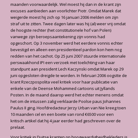
maanden voorwaardelijk. Wel moest hij dan in de krant zijn
excuses aanbieden aan voorlichter Piotr. Omdat Marek dat
weigerde moest hij zich op 16 januari 2006 melden om zijn
straf uit te zitten. Twee dagen later was hij (al) weer vrij omdat
de hoogste rechter (het constitutionele hof van Polen)
vanwege zijn be­roepsaantekening zijn vonnis had
opgeschort. Op 3 november werd het eerdere vonnis echter
bevestigd en alleen een presidentieel pardon kon hem nog
redden van het cachot. Op 25 juni 2007 stuurde internationale
perswaakhond IPI een verzoek met toelichting van haar
standpunt aan president Lech Kaczynski omdat Marek op 29
juni opgesloten dreigde te wor­den. In februari 2006 oogstte de
krant Rzeczpospolita veel kritiek voor haar publicatie van
enkele van de Deense Mohammed cartoons uit Jyllands
Posten. In de maand daarop werd het echter menens omdat
het om de intussen zalig verklaarde Poolse paus Johannes
Paulus II ging. Hoofdredacteur Jerzy Urban van Nie kreeg toen
10 maanden cel en een boete van rond €6500 voor een
kritisch artikel dat hij 4 jaar eerder had geschreven over de
prelaat.
Voor kritiek in Duitse kranten op hoogwaardigheidbekleders is