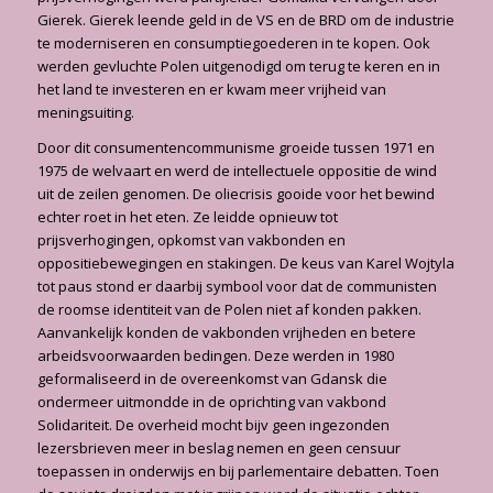
Gierek. Gierek leende geld in de VS en de BRD om de industrie
te moderniseren en consumptiegoederen in te kopen. Ook
werden gevluchte Polen uitgenodigd om terug te keren en in
het land te investeren en er kwam meer vrijheid van
meningsuiting.
Door dit consumentencommunisme groeide tussen 1971 en
1975 de welvaart en werd de intellectuele oppositie de wind
uit de zeilen genomen. De oliecrisis gooide voor het bewind
echter roet in het eten. Ze leidde opnieuw tot
prijsverhogingen, opkomst van vakbonden en
oppositiebewegingen en stakingen. De keus van Karel Wojtyla
tot paus stond er daarbij symbool voor dat de communisten
de roomse identiteit van de Polen niet af konden pakken.
Aanvankelijk konden de vakbonden vrijheden en betere
arbeidsvoorwaarden bedingen. Deze werden in 1980
geformaliseerd in de overeenkomst van Gdansk die
ondermeer uitmondde in de oprichting van vakbond
Solidariteit. De overheid mocht bijv geen ingezonden
lezersbrieven meer in beslag nemen en geen censuur
toepassen in onderwijs en bij parlementaire debatten. Toen