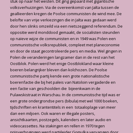
stuk op naar het westen. Dit ging gepaard met gigantische
volksverhuizingen. Via de overeenkomst van Jalta tussen de
geallieerden kregen de Poolse communisten de wind mee. De
belofte van vrije verkiezingen die in Jalta was gedaan werd
door hen slinks omzeild via een nietszeggend referendum. De
oppositie werd monddood gemaakt, de socialisten steunden
op naïeve wijze de communisten en in 1949 was Polen een
communistische volksrepubliek, compleet met planeconomie
en door de staat gecontroleerde pers en media. Wel gingen in
Polen de veranderingen langzamer dan in de rest van het
Oostblok. Polen werd het enige Oostblokland waar kleine
boeren belangrijker bleven dan kolchozen. De Poolse
communistische partij kende een grote nationalistische
boerenfactie die bij het paleis van Natoloin vergaderde en
een factie van geschoolden die bijeenkwam in de
Pulawskistraat in Warschau. In de communistische tijd was er
een grote ondergrondse pers (bibula) met wel 1000 boeken,
tijdschriften en krantentitels in een totaaloplage van meer
dan een miljoen. Ook waren er illegale posters,
ansichtkaarten, postzegels, kalenders en later audio en
videocassettes. Na stakingen en rellen in 1970 tegen
prijsverhogingen werd partijleider Gomulka vervangen door