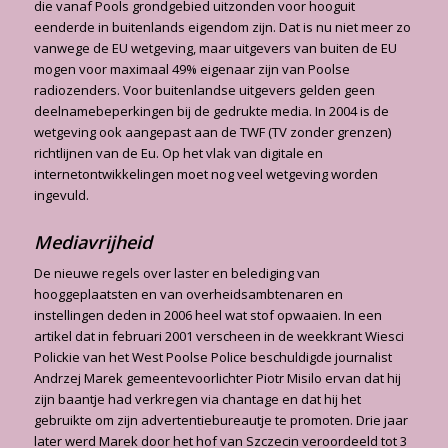
die vanaf Pools grondgebied uitzonden voor hooguit
eenderde in buitenlands eigendom zijn. Dat is nu niet meer zo
vanwege de EU wetgeving, maar uitgevers van buiten de EU
mogen voor maximaal 49% eigenaar zijn van Poolse
radiozenders. Voor buitenlandse uitgevers gelden geen
deelnamebeperkingen bij de gedrukte media. In 2004 is de
wetgeving ook aangepast aan de TWF (TV zonder grenzen)
richtlijnen van de Eu. Op het vlak van digitale en
internetontwikkelingen moet nog veel wetgeving worden
ingevuld.
Mediavrijheid
De nieuwe regels over laster en belediging van
hooggeplaatsten en van overheidsambtenaren en
instellingen deden in 2006 heel wat stof opwaaien. In een
artikel dat in februari 2001 ver­scheen in de weekkrant Wiesci
Polickie van het West Poolse Police beschuldigde journalist
Andrzej Marek gemeentevoorlichter Piotr Misilo ervan dat hij
zijn baantje had verkregen via chantage en dat hij het
gebruikte om zijn advertentiebureautje te promoten. Drie jaar
later werd Marek door het hof van Szczecin veroordeeld tot 3