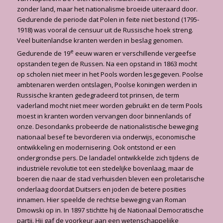
zonder land, maar het nationalisme broeide uiteraard door.
Gedu­rende de periode dat Polen in feite niet bestond (1795-
1918) was vooral de censuur uit de Russische hoek streng.
Veel buitenlandse kranten werden in beslag genomen.
e
Gedurende de 19
eeuw waren er verschillende vergeefse
opstanden tegen de Russen. Na een opstand in 1863 mocht
op scholen niet meer in het Pools worden lesgegeven. Poolse
ambtenaren werden ontslagen, Poolse koningen werden in
Russische kranten gedegradeerd tot prinsen, de term
vaderland mocht niet meer worden gebruikt en de term Pools
moest in kranten wor­den vervangen door binnenlands of
onze. Desondanks probeerde de nationalistische bewe­ging
nationaal besef te bevorderen via onderwijs, economische
ontwikkeling en modernise­ring. Ook ontstond er een
ondergrondse pers. De landadel ontwikkelde zich tijdens de
indu­striële revolutie tot een stedelijke bovenlaag, maar de
boeren die naar de stad verhuisden bleven een proletarische
onderlaag doordat Duitsers en joden de betere posities
innamen. Hier speelde de rechtse beweging van Roman
Dmowski op in. In 1897 stichtte hij de Natio­naal Democratische
partij. Hij gaf de voorkeur aan een wetenschappelijke