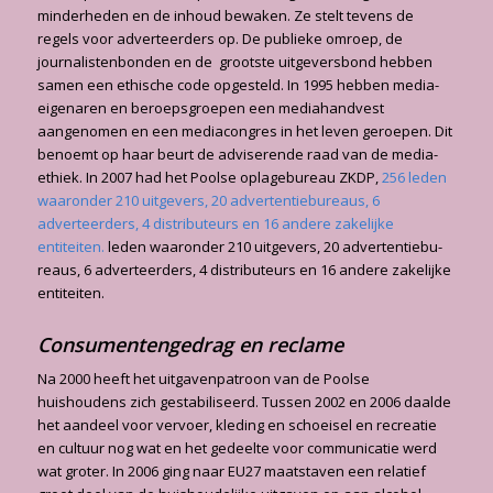
minderheden en de inhoud bewaken. Ze stelt tevens de
regels voor adverteerders op. De publieke omroep, de
journalistenbonden en de grootste uitgeversbond hebben
samen een ethische code opgesteld. In 1995 hebben media-
eigenaren en beroeps­groepen een mediahandvest
aangenomen en een mediacongres in het leven geroepen. Dit
benoemt op haar beurt de adviserende raad van de media-
ethiek. In 2007 had het Poolse oplagebureau ZKDP,
256 leden
waaronder 210 uitgevers, 20 advertentiebu­reaus, 6
adverteerders, 4 distributeurs en 16 andere zakelijke
entiteiten.
leden waaronder 210 uitgevers, 20 advertentiebu­
reaus, 6 adverteerders, 4 distributeurs en 16 andere zakelijke
entiteiten.
Consumentengedrag en reclame
Na 2000 heeft het uitgavenpatroon van de Poolse
huishoudens zich gestabiliseerd. Tussen 2002 en 2006 daalde
het aandeel voor vervoer, kleding en schoeisel en recreatie
en cultuur nog wat en het gedeelte voor communicatie werd
wat groter. In 2006 ging naar EU27 maatstaven een relatief