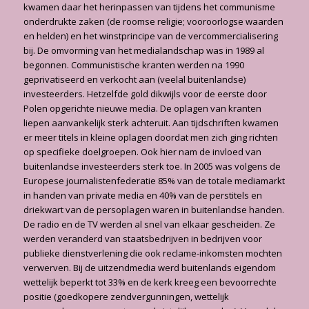
kwamen daar het herinpassen van tijdens het communisme
onderdrukte zaken (de roomse religie; vooroorlogse waarden
en helden) en het winstprincipe van de vercommercialisering
bij. De omvorming van het medialandschap was in 1989 al
begonnen. Communistische kranten werden na 1990
geprivatiseerd en verkocht aan (veelal buitenlandse)
investeerders. Hetzelfde gold dikwijls voor de eerste door
Polen opgerichte nieuwe media. De oplagen van kranten
liepen aanvankelijk sterk achteruit. Aan tijdschriften kwamen
er meer titels in kleine oplagen doordat men zich ging richten
op specifieke doelgroepen. Ook hier nam de invloed van
buitenlandse investeerders sterk toe. In 2005 was volgens de
Europese journalistenfederatie 85% van de totale mediamarkt
in handen van private media en 40% van de perstitels en
driekwart van de persoplagen waren in buitenlandse handen.
De radio en de TV werden al snel van elkaar gescheiden. Ze
werden veranderd van staatsbedrijven in bedrijven voor
publieke dienstverlening die ook reclame-inkomsten mochten
verwerven. Bij de uitzendmedia werd buitenlands eigendom
wettelijk beperkt tot 33% en de kerk kreeg een bevoorrechte
positie (goedkopere zendvergunningen, wettelijk