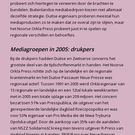
probeert zich hiertegen te verweren door de krachten te
bundelen. Buitenlandse mediabedrijven kiezen niet allemaal
dezelfde strategie. Duitse eigenaars proberen meestal hun
mediaproducten zo te maken dat ze overal zijn te slijten, maar
het Noorse Orkla Press probeert juist in te spelen op
regionale verschillen en behoeftes.
Mediagroepen in 2005: drukpers
Bij de drukpers hadden Duitse en Zwitserse concerns het
grootste deel van de tijdschriftenmarkt in handen. Het Noorse
Orkla Press richtte zich op de landelijke en de regionale
krantenmarkt en het Duitse Passauer Neue Presse was
regionaal actief. Tussen 1991 en 2005 werd
Orkla
eigenaar van
13 regionale en landelijke en een 12tal lokale weekkranten
met in 2005 een totale oplage van 209 miljoen. Het concern
bezat toen 51% van Presspublica, de uitgever van het
gerespecteerde landelijke dagblad Rzeczpospolita en was
voor 53% eigenaar van Pro Media die de Niwa Trybuna
Opolska uitgaf. Door de aankoop van 35% van de aandelen
van NSZZ Solidarność kreeg men tevens uitgever R-Press van
dagblad Nowiny in handen.
PNP
(Passauer Neue Presse)