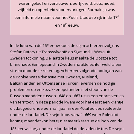
waren geloof en vertrouwen, eerlijkheid, trots, moed,
vrijheid en openheid voor ervaringen. Sarmaksja was
e
een informele naam voor het Pools-Litouwse rijk in de 17
e
en 18
eeuw.
e
In de loop van de 16
eeuw koos de sejm achtereenvolgens
Stefan Batory uit Transsylvanië en Sigmund III Wasa uit
Zweden tot koning. De laatste keus maakte de Oostzee tot
binnenzee. Een opstand in Zweden haalde echter weldra een
streep door deze rekening. Achtereenvolgende oorlogen van
de Poolse Wasa dynastie met Zweden, Rusland,
Balkanlanden en Ottomaanse Turken leverden de nodige
problemen op en kozakkenopstanden met steun van de
Russen mondden tussen 1648 en 1667 uit in een enorm verlies
van territoor. In deze periode kwam voor het eerst een krantje
uit dat gedurende een half jaar in een 40tal edities rouleerde
onder de landadel. De sejm koos vanaf 1669 weer Polen tot
koning, maar dat kon het tij niet meer keren. In de loop van de
e
18
eeuw sloeg onder de landadel de decadentie toe. De sejm