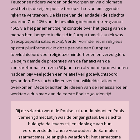
Teutoonse ridders werden onderworpen en via diplomatie
wist het rijk de eigen positie ten opzichte van omliggende
rijken te versterken. De klasse van de landadel (de szlachta,
waartoe 7 tot 10% van de bevolking behoorde) kreeg vanaf
1505 via het parlement (sejm) controle over het gezag van de
monarchen, hetgeen in die tijd in Europa tamelijk uniek was
(rzeczpospolita szlachecka). Verder vormde het in religieus
opzicht pluriforme rijk in deze periode een Europees
toevluchtsoord voor religieuze minderheden en vervolgden.
De sejm damde de pretenties van de fanatici van de
contrareformatie na zo’n 50 jaar in en al voor de protestanten
hadden bijv veel joden een relatief veilig toevluchtsoord
gevonden. De szlachta lieten veel ontwikkelde Italianen
overkomen. Deze brachten de ideeën van de renaissance en
werkten aldus mee aan de eerste Poolse gouden tijd.
Bij de szlachta werd de Poolse cultuur dominant en Pools
vermengd met Latijn was de omgangstaal. De szlachta
huldigde de levensstijl en ideologie van hun
veronderstelde Iranese voorouders de Sarmaten
(sarmatisme). Belangrijke waarden bij het sarmatisme