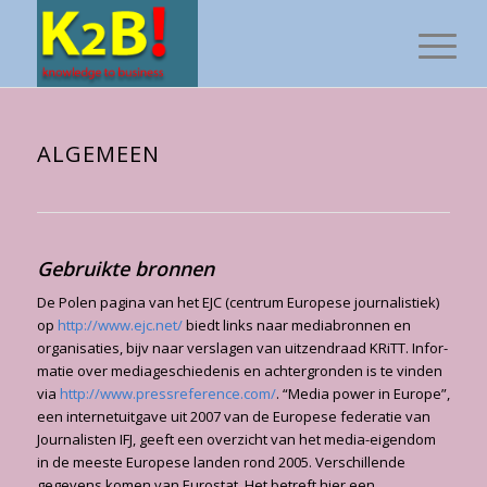
ALGEMEEN
Gebruikte bronnen
De Polen pagina van het EJC (centrum Europese journalistiek)
op
http://www.ejc.net/
biedt links naar mediabronnen en
organisaties, bijv naar verslagen van uitzendraad KRiTT. Infor­
matie over mediageschiedenis en achtergronden is te vinden
via
http://www.pressreference.com/
. “Media power in Europe”,
een internetuitgave uit 2007 van de Europese federatie van
Jour­nalisten IFJ, geeft een overzicht van het media-eigendom
in de meeste Europese landen rond 2005. Verschillende
gegevens komen van Eurostat. Het betreft hier een