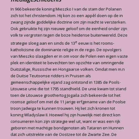
In 966 bekeerde koning Mieszko I van de stam der Polanen
zich tot het christendom. Hij kon zo een appèl doen op de in
zwang zijnde goddelijke doctrine om zijn macht te versterken.
Ook gebruikte hij zijn nieuwe geloof om de eenheid onder zijn
volk te vergroten tegen de boze heidense buitenwereld. Deze
e
strategie sloeg aan en sinds de 13
eeuw is het rooms-
katholicisme de dominante religie in de regio. De opvolgers
van Mieszko slaagden er in om voor de Polen een eigen vaste
plek en identiteit te bevechten ten opzichte van omringende
Duitstalige, Russische en Hongaarse volken. Omdat men m.n
de Duitse Teutoonse ridders in Pruisen als
gemeenschappelijke vijand zag ontstond in 1385 de Pools-
Litouwse unie die tot 1795 standhield. De unie kwam tot stand
toen de Litouwse groothertog Jogaila zich bekeerde tot het
roomse geloof om met de 11 jarige erfgename van de Poolse
troon Jadwiga te kunnen trouwen. Hij liet zich kronen tot
koning Wladyslaw II. Hoewel hij zijn huwelijk niet direct kon
consumeren kon zijn strategie wel uit, want er was een rijk
geboren met machtige bondgenoten als Tataren en Hunnen
dat zich uitstrekte van de Oostzee tot de Zwarte Zee. De