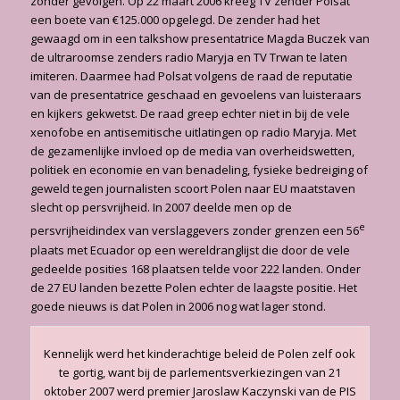
zonder gevolgen. Op 22 maart 2006 kreeg TV zender Polsat
een boete van €125.000 opgelegd. De zender had het
gewaagd om in een talkshow presentatrice Magda Buczek van
de ultraroomse zenders radio Maryja en TV Trwan te laten
imiteren. Daarmee had Polsat volgens de raad de reputatie
van de presentatrice geschaad en gevoelens van luisteraars
en kijkers gekwetst. De raad greep echter niet in bij de vele
xenofobe en antisemitische uitlatingen op radio Maryja. Met
de gezamenlijke invloed op de media van overheidswetten,
politiek en economie en van benadeling, fysieke bedreiging of
geweld tegen journalisten scoort Polen naar EU maatstaven
slecht op persvrijheid. In 2007 deelde men op de
e
persvrijheidindex van verslaggevers zonder grenzen een 56
plaats met Ecuador op een wereldranglijst die door de vele
gedeelde posities 168 plaatsen telde voor 222 landen. Onder
de 27 EU landen bezette Polen echter de laagste positie. Het
goede nieuws is dat Polen in 2006 nog wat lager stond.
Kennelijk werd het kinderachtige beleid de Polen zelf ook
te gortig, want bij de parlementsverkiezingen van 21
oktober 2007 werd premier Jaroslaw Kaczynski van de PIS