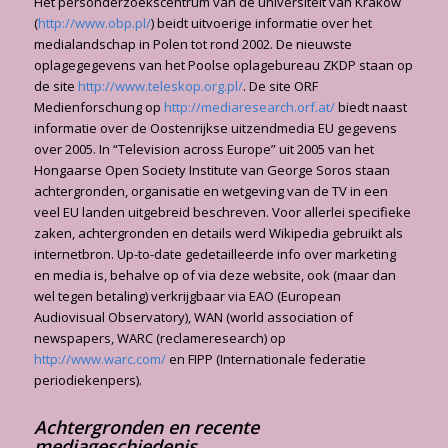
Het personderzoekscen­trum van de universiteit van Krakow
(
http://www.obp.pl/
) beidt uitvoerige informatie over het
media­landschap in Polen tot rond 2002. De nieuwste
oplagegegevens van het Poolse oplagebu­reau ZKDP staan op
de site
http://www.teleskop.org.pl/
. De site ORF
Medienforschung op
http://mediaresearch.orf.at/
biedt naast
informatie over de Oostenrijkse uitzendmedia EU gegevens
over 2005. In “Television across Europe” uit 2005 van het
Hongaarse Open Society Institute van George Soros staan
achtergronden, organisatie en wetgeving van de TV in een
veel EU landen uitgebreid beschreven. Voor allerlei spe­cifieke
zaken, achtergronden en details werd Wikipedia gebruikt als
internetbron. Up-to-date gedetailleerde info over marke­ting
en media is, behalve op of via deze website, ook (maar dan
wel tegen betaling) ver­krijgbaar via EAO (European
Audiovisual Observatory), WAN (world association of
newspapers, WARC (reclameresearch) op
http://www.warc.com/
en FIPP (Internationale federatie
periodiekenpers).
Achtergronden en recente
mediageschiedenis