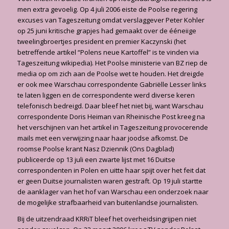
men extra gevoelig. Op 4 juli 2006 eiste de Poolse regering
excuses van Tageszeitung omdat verslaggever Peter Kohler
op 25 juni kritische grapjes had gemaakt over de ééneiige
tweelingbroertjes president en premier Kaczynski (het
betreffende artikel “Polens neue Kartoffel” is te vinden via
Tageszeitung wikipedia). Het Poolse ministerie van BZ riep de
media op om zich aan de Poolse wet te houden. Het dreigde
er ook mee Warschau correspondente Gabriëlle Lesser links
te laten liggen en de correspondente werd diverse keren
telefonisch bedreigd. Daar bleef het niet bij, want Warschau
correspondente Doris Heiman van Rheinische Post kreeg na
het verschijnen van het artikel in Tageszeitung provocerende
mails met een verwijzing naar haar joodse afkomst. De
roomse Poolse krant Nasz Dziennik (Ons Dagblad)
publiceerde op 13 juli een zwarte lijst met 16 Duitse
correspondenten in Polen en uitte haar spijt over het feit dat
er geen Duitse journalisten waren gestraft. Op 19 juli startte
de aanklager van het hof van Warschau een onderzoek naar
de mogelijke strafbaarheid van buitenlandse journalisten.
Bij de uitzendraad KRRiT bleef het overheidsingrijpen niet