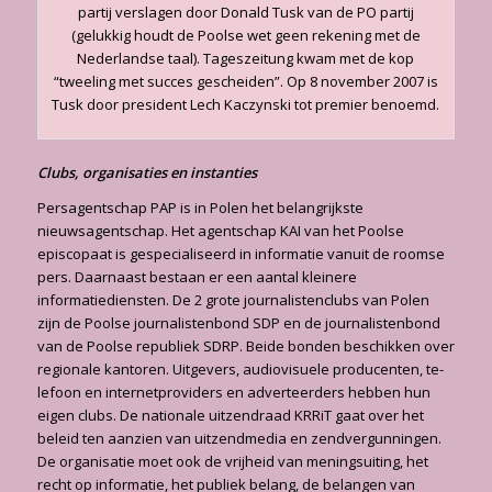
partij verslagen door Donald Tusk van de PO partij
(gelukkig houdt de Poolse wet geen rekening met de
Nederlandse taal). Tageszeitung kwam met de kop
“tweeling met succes gescheiden”. Op 8 november 2007 is
Tusk door president Lech Kaczynski tot premier benoemd.
Clubs, organisaties en instanties
Persagentschap PAP is in Polen het belangrijkste
nieuwsagentschap. Het agentschap KAI van het Poolse
episcopaat is gespecialiseerd in informatie vanuit de roomse
pers. Daarnaast bestaan er een aantal kleinere
informatiediensten. De 2 grote journalistenclubs van Polen
zijn de Poolse journalistenbond SDP en de journalistenbond
van de Poolse republiek SDRP. Beide bonden beschikken over
regionale kantoren. Uitgevers, audiovisuele producenten, te­
lefoon en internetproviders en adverteerders hebben hun
eigen clubs. De nationale uitzen­draad KRRiT gaat over het
beleid ten aanzien van uitzendmedia en zendvergunningen.
De organisatie moet ook de vrijheid van meningsuiting, het
recht op informatie, het publiek be­lang, de belangen van