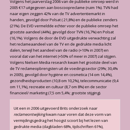
Volgens het jaarverslag 2006 van de publieke omroep werd in
2005 €17 uitgegeven aan bioscoopreclame (ruim 1%). TVN had
naar eigen zeggen 42% van de TV advertentiemarkt in
handen, gevolgd door Polsat ( 21,8%) en de publieke zenders
(21%). De EVD vermeldde echter voor de publieke omroep het
grootste aandeel (44%), gevolgd door TVN (16,7%) en Polsat
(16,1%). Volgens de door de EVD uitgedrukte verwachting zal
het reclameaandeel van de TV en de gedrukte media licht
dalen, terwijl het aandeel van de radio (+10% in 2007) en
vooral dat van het internet (+50% of meer in 2007) zal stijgen.
Volgens Nielsen Media research kwam het grootste deel van
de TV reclameopbrengsten uit de voedingssector (29%; 30,4%
in 2005), gevolgd door hygiëne en cosmetica (14 om 14,4%),
gezondheidsproducten (10,8 om 10,2%), telecommunicatie (9,4
om 11,1%), recreatie en cultuur (8,7 om 8%) en de sector
financieel/ marketing (7,5 om 5,4%; grootste stijging).
Uit een in 2006 uitgevoerd Brits onderzoek naar
reclameontwijking
kwam naar voren dat deze vorm van
vermijdingsgedrag het hoogst scoort bij het lezen van
gedrukte media (dagbladen 68%, tijdschriften 61%),