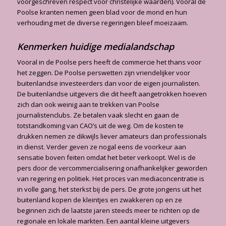
voorgeschreven respect voor christelijke waarden). Vooral de
Poolse kranten nemen geen blad voor de mond en hun
verhouding met de diverse regeringen bleef moeizaam.
Kenmerken huidige medialandschap
Vooral in de Poolse pers heeft de commercie het thans voor
het zeggen. De Poolse perswetten zijn vriendelijker voor
buitenlandse investeerders dan voor de eigen journalisten.
De buitenlandse uitgevers die dit heeft aangetrokken hoeven
zich dan ook weinig aan te trekken van Poolse
journalistenclubs. Ze betalen vaak slecht en gaan de
totstandkoming van CAO’s uit de weg. Om de kosten te
drukken nemen ze dikwijls liever amateurs dan professionals
in dienst. Verder geven ze nogal eens de voorkeur aan
sensatie boven feiten omdat het beter verkoopt. Wel is de
pers door de vercommercialisering onafhankelijker geworden
van regering en politiek. Het proces van mediaconcentratie is
in volle gang, het sterkst bij de pers. De grote jongens uit het
buitenland kopen de kleintjes en zwakkeren op en ze
beginnen zich de laatste jaren steeds meer te richten op de
regionale en lokale markten. Een aantal kleine uitgevers