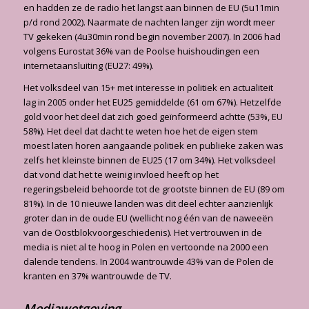
en hadden ze de radio het langst aan binnen de EU (5u11min
p/d rond 2002). Naarmate de nachten langer zijn wordt meer
TV gekeken (4u30min rond begin november 2007). In 2006 had
volgens Eurostat 36% van de Poolse huishoudingen een
internetaansluiting (EU27: 49%).
Het volksdeel van 15+ met interesse in politiek en actualiteit
lag in 2005 onder het EU25 gemiddelde (61 om 67%). Hetzelfde
gold voor het deel dat zich goed geïnformeerd achtte (53%, EU
58%). Het deel dat dacht te weten hoe het de eigen stem
moest laten horen aangaande politiek en publieke zaken was
zelfs het kleinste binnen de EU25 (17 om 34%). Het volksdeel
dat vond dat het te weinig invloed heeft op het
regeringsbeleid behoorde tot de grootste binnen de EU (89 om
81%). In de 10 nieuwe landen was dit deel echter aanzienlijk
groter dan in de oude EU (wellicht nog één van de naweeën
van de Oostblokvoorgeschiedenis). Het vertrouwen in de
media is niet al te hoog in Polen en vertoonde na 2000 een
dalende tendens. In 2004 wantrouwde 43% van de Polen de
kranten en 37% wantrouwde de TV.
Mediawetgeving