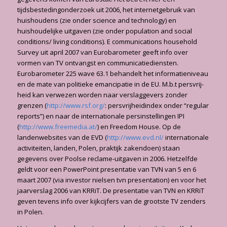
tijdsbestedingonderzoek uit 2006, het internetge­bruik van
huishoudens (zie onder science and technology) en
huishoudelijke uitgaven (zie onder population and social
conditions/ living conditions). E communications household
Survey uit april 2007 van Eurobarometer geeft info over
vormen van TV ontvangst en communicatiediensten.
Eurobarometer 225 wave 63.1 behandelt het informatieniveau
en de mate van politieke emancipatie in de EU. M.b.t persvrij­
heid kan verwezen worden naar verslaggevers zon­der
grenzen (
http://www.rsf.org/
: persvrijheidindex onder “regular
re­ports”) en naar de internationale persinstellingen IPI
(
http://www.freemedia.at/
) en Freedom House. Op de
landenwebsites van de EVD (
http://www.evd.nl/
inter­nationale
activiteiten, landen, Polen, praktijk zakendoen) staan
gegevens over Poolse reclame-uitgaven in 2006. Hetzelfde
geldt voor een PowerPoint presentatie van TVN van 5 en 6
maart 2007 (via investor nielsen tvn presentation) en voor het
jaarverslag 2006 van KRRiT. De presentatie van TVN en KRRiT
geven tevens info over kijkcijfers van de grootste TV zenders
in Polen.