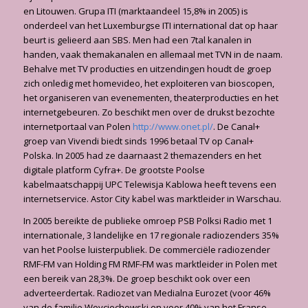
en Litouwen. Grupa ITI (marktaandeel 15,8% in 2005) is
onderdeel van het Luxemburgse ITI international dat op haar
beurt is gelieerd aan SBS. Men had een 7tal kanalen in
handen, vaak themakanalen en allemaal met TVN in de naam.
Behalve met TV producties en uitzendingen houdt de groep
zich onledig met homevideo, het exploiteren van bioscopen,
het organiseren van evenementen, theaterproducties en het
internetgebeuren. Zo beschikt men over de drukst bezochte
internetportaal van Polen
http://www.onet.pl/
. De Canal+
groep van Vivendi biedt sinds 1996 betaal TV op Canal+
Polska. In 2005 had ze daarnaast 2 themazenders en het
digitale platform Cyfra+. De grootste Poolse
kabelmaatschappij UPC Telewisja Kablowa heeft tevens een
internetservice. Astor City kabel was marktleider in Warschau.
In 2005 bereikte de publieke omroep PSB Polksi Radio met 1
internationale, 3 landelijke en 17 regionale radiozenders 35%
van het Poolse luisterpubliek. De commerciële radiozender
RMF-FM van Holding FM RMF-FM was marktleider in Polen met
een bereik van 28,3%. De groep beschikt ook over een
adverteerdertak. Radiozet van Medialna Eurozet (voor 46%
van de familie Woyciechowski en voor 40% van het Franse