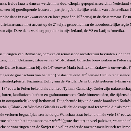
rka. Beide laatste dansen werden m.n door Chopin gepopulariseerd. In Nederland 
se een bij goedlopende feesten en partijen gebruikelijke reidans van achter elkaar
e
 Poolse dans in tweekwartsmaat en later (vanaf de 19
eeuw) in driekwartsmaat. De m
e
 driekwartsmaat met accent op de 2
tel) is genoemd naar de noordoostelijke regio
sen zijn. Deze dans werd erg populair in bijv Ierland, de VS en Latijns Amerika.
se uitingen van Romaanse, barokke en renaissance architectuur bevinden zich than
zen, m.n in Oekraïne, Litouwen en Wit-Rusland. Gotische bouwwerken in Polen zij
e
de Duitse Hanze, maar bijv de 14
eeuwse Maria basiliek in Kraków is onvervalst Po
e
roeger de graanschuur van het land) bestaat de eind 16
eeuwse Lublin renaissance st
stentrekpleister Kazimierz Dolny aan de Vistula. De in Utrecht geboren Tylman 
e
n 18
eeuw in Polen bekend als architect Tylman Gamersky. Onder zijn nalatenscha
n, forten, landhuizen, kerken en grafmonumenten. Oude binnensteden, die tijdens d
ak in oorspronkelijke stijl herbouwd. Dit gebeurde bijv in de oude hoofdstad Krak
rschau, Gdańsk en Wroclaw. Gdańsk is wellicht de enige stad ter wereld die als mo
e
 de verloren begraafplaatsen herbergt. Warschau staat bekend om de vele 18
eeuwse
toe behoren het imposante
teatr wielki
(grote theater) en veel paleizen, waaronder
ische herinneringen aan de Sovjet tijd vallen onder de noemer socialistisch realism