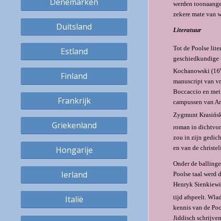
Denemarken
werden toonaangev
zekere mate van wi
Duitsland
Literatuur
Tot de Poolse lite
Estland
geschiedkundige w
Kochanowski (16
Finland
manuscript van vr
Boccaccio en met 
Frankrijk
campussen van Ame
Zygmunt Krasiński
Griekenland
roman in dichtvor
zou in zijn gedic
en van de christe
Hongarije
Onder de ballinge
Ierland
Poolse taal werd 
Henryk Sienkiewic
tijd afspeelt. Wl
Italië
kennis van de Pool
Jiddisch schrijve