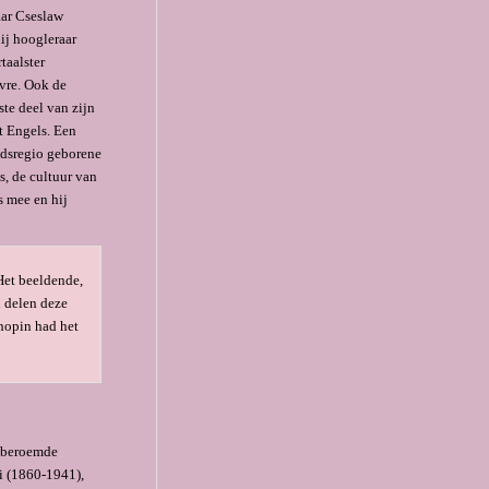
aar Cseslaw
ij hoogleraar
taalster
vre. Ook de
te deel van zijn
 En­gels. Een
ndsregio geborene
s, de cultuur van
s mee en hij
Het beeldende,
n delen deze
hopin had het
ldberoemde
i (1860-1941),