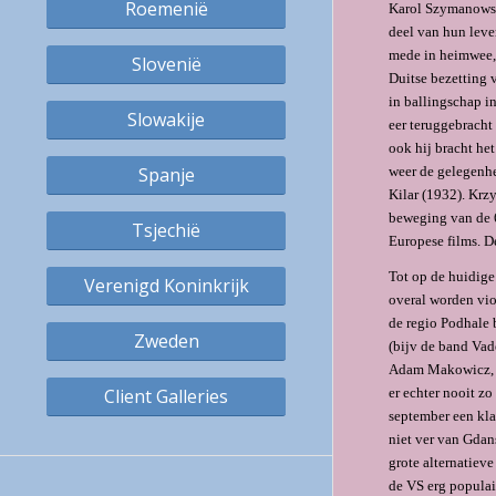
Roemenië
Karol Szymanowsk
deel van hun leve
mede in heimwee, 
Slovenië
Duitse bezetting 
in ballingschap in
Slowakije
eer teruggebracht
ook hij bracht he
weer de gelegenhe
Spanje
Kilar (1932). Krz
beweging van de 6
Tsjechië
Europese films. 
Tot op de hui­dige
Verenigd Koninkrijk
overal worden vio
de regio Podhale 
Zweden
(bijv de band Vad
Adam Makowicz, av
er echter nooit zo
Client Galleries
september een klas
niet ver van Gdans
grote alternatiev
de VS erg populai