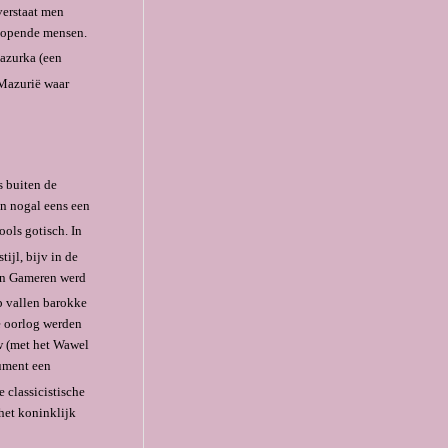
verstaat men
 lopende mensen.
azurka (een
 Mazurië waar
s buiten de
n nogal eens een
ols gotisch. In
ijl, bijv in de
van Gameren werd
p vallen barokke
e oorlog werden
ów (met het Wawel
nument een
 classicistische
 het koninklijk
e.