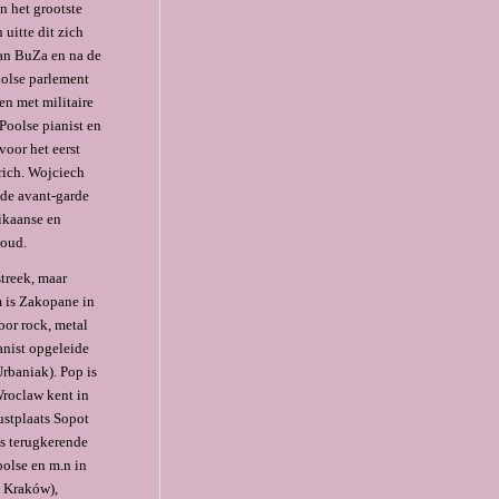
 het grootste
uitte dit zich
van BuZa en na de
oolse parlement
en met militaire
Poolse pianist en
voor het eerst
rich. Wojciech
 de avant-garde
ikaanse en
voud.
streek, maar
m is Zakopane in
oor rock, metal
anist opgeleide
rbaniak). Pop is
Wroclaw kent in
ustplaats Sopot
ks terugkerende
oolse en m.n in
t Kraków),