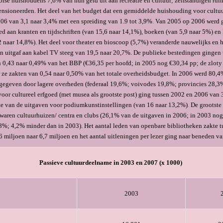
lse huishoudens 7,6% van hun geld uit aan recreatie en cultuur; zelfstandigen rui
ensioneerden. Het deel van het budget dat een gemiddelde huishouding voor cultuu
06 van 3,1 naar 3,4% met een spreiding van 1.9 tot 3,9%. Van 2005 op 2006 werd
ed aan kranten en tijdschriften (van 15,6 naar 14,1%), boeken (van 5,9 naar 5%) en 
2 naar 14,8%). Het deel voor theater en bioscoop (5,7%) veranderde nauwelijks en h
n uitgaf aan kabel TV steeg van 19,5 naar 20,7%. De publieke bestedingen gingen
0,43 naar 0,49% van het BBP (€36,35 per hoofd; in 2005 nog €30,34 pp; de zloty
 ze zakten van 0,54 naar 0,50% van het totale overheidsbudget. In 2006 werd 80,4
tgegeven door lagere overheden (federaal 19,6%; voivodes 19,8%; provincies 28,
voor cultureel erfgoed (met musea als grootste post) ging tussen 2002 en 2006 van 
e van de uitgaven voor podiumkunstinstellingen (van 16 naar 13,2%). De grootste
waren cultuurhuizen/ centra en clubs (26,1% van de uitgaven in 2006; in 2003 no
8%; 4,2% minder dan in 2003). Het aantal leden van openbare bibliotheken zakte 
6 miljoen naar 6,7 miljoen en het aantal uitleningen per lezer ging naar beneden va
Passieve cultuurdeelname in 2003 en 2007 (x 1000)
2003