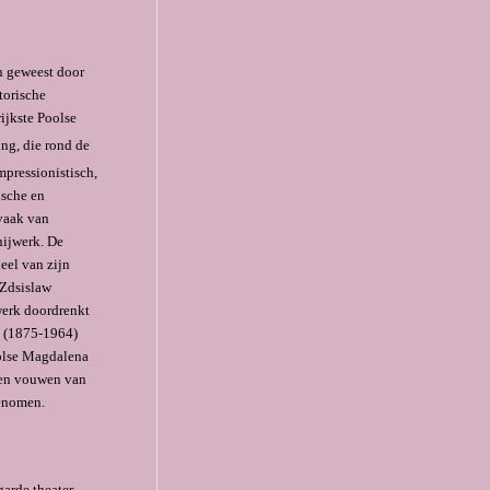
jn geweest door
torische
ijkste Poolse
ng, die rond de
pressionistisch,
ische en
 vaak van
nijwerk. De
eel van zijn
 Zdsislaw
 werk doordrenkt
i (1875-1964)
oolse Magdalena
n en vouwen van
genomen.
garde theater