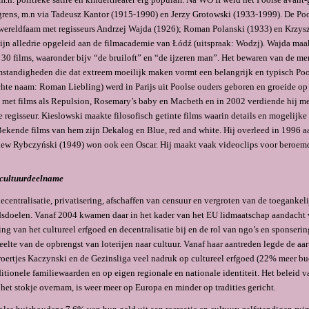
rens, m.n via Tadeusz Kantor (1915-1990) en Jerzy Grotowski (1933-1999). De Poo
wereldfaam met regisseurs Andrzej Wajda (1926); Roman Polanski (1933) en Krzys
ijn alledrie opgeleid aan de filmacademie van Łódź (uitspraak: Wodzj). Wajda maa
30 films, waaronder bijv “de bruiloft” en “de ijzeren man”. Het bewaren van de me
standigheden die dat extreem moeilijk maken vormt een belangrijk en typisch Poo
chte naam: Roman Liebling) werd in Parijs uit Poolse ouders geboren en groeide op 
m met films als Repulsion, Rosemary’s baby en Macbeth en in 2002 verdiende hij me
e regisseur. Kieslowski maakte filosofisch getinte films waarin details en mogelijke
Bekende films van hem zijn Dekalog en Blue, red and white. Hij overleed in 1996 a
ew Rybczyński (1949) won ook een Oscar. Hij maakt vaak videoclips voor beroemd
 cultuurdeelname
centralisatie, privatisering, afschaffen van censuur en vergroten van de toegankel
dsdoelen. Vanaf 2004 kwamen daar in het kader van het EU lidmaatschap aandacht 
ng van het cultureel erfgoed en decentralisatie bij en de rol van ngo’s en sponseri
elte van de opbrengst van loterijen naar cultuur. Vanaf haar aantreden legde de aa
roertjes Kaczynski en de Gezinsliga veel nadruk op cultureel erfgoed (22% meer b
ditionele familiewaarden en op eigen regionale en nationale identiteit. Het beleid v
 het stokje overnam, is weer meer op Europa en minder op tradities gericht.