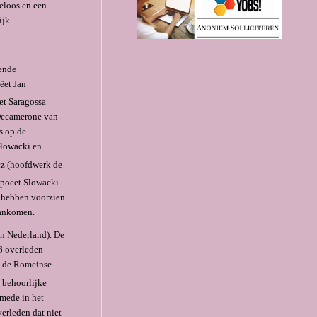
eloos en een
ijk.
dende
ëet Jan
et Saragossa
 Decamerone van
s op de
Słowacki en
z (hoofdwerk de
 poëet Slowacki
8 hebben voorzien
 aankomen.
an Nederland). De
6 overleden
in de Romeinse
n behoorlijke
 mede in het
erleden dat niet