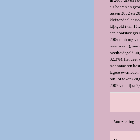
In 2007 gaven Poo
als boeren en gep
tussen 2002 en 20
kleiner deel beste
kijkgeld (van 16,
een doorsnee gezi
2006 omhoog van 
meer waard), maar
overheidsgeld ui
32,3%). Het deel 
met name ten kost
lagere overheden 
bibliotheken (20,
2007 van bijna 7,
Voorziening