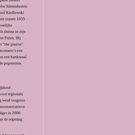
lse filmindustrie
ztof Kieślowski
kte tussen 1955
nselijke
ls thema in zijn
in Polen. Hij
t “the pianist”
 scenario’s een
an een hartkwaal.
e popsterren.
ijkheid
voor regionale
ng werd vergroot.
rtsconservatieve
udget in 2006
an de regering