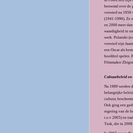
beroemd over de g
verwierf na 1950 
(1941-1996). Ze z
en 2000 meer dan 
waardigheid in om
werk. Polanski (e
verwierf zijn faa
een Oscar als best
hoofdrol spelen. 
Filmmaker Zbigni
Cultuurbeleid en
Na 1989 werden de
belangrijke belei
cultuur, beschermi
Ook ging een gede
regering van de b
t.o.v 2005) en tra
Tusk, die in 2008