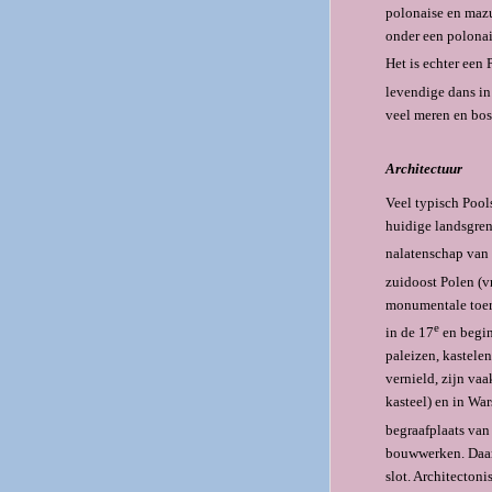
polonaise en mazu
onder een polonai
Het is echter een
levendige dans in
veel meren en bos
Architectuur
Veel typisch Pool
huidige landsgren
nalatenschap van 
zuidoost Polen (v
monumentale toeri
e
in de 17
en begi
paleizen, kastele
vernield, zijn va
kasteel) en in Wa
begraafplaats van
bouwwerken. Daar
slot. Architecton