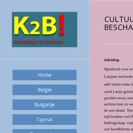
CULTUU
BESCHA
Inleiding
Openheid voor erv
Home
Latijnse invloed
adel tonen soms i
België
werd Latijn gelei
gouden eeuw, was 
Bulgarije
architectuur en w
de zon draait. To
tijd leefden veel 
Cyprus
ballingschap, vaa
een hoofdthema in