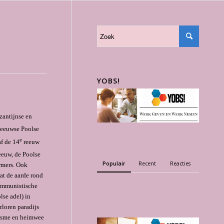
YOBS!
zantijnse en
eeuwse Poolse
e
af de 14
reeuw
euw, de Poolse
Populair
Recent
Reacties
rmers. Ook
at de aarde rond
communistische
lse adel) in
rloren paradijs
lisme en heimwee