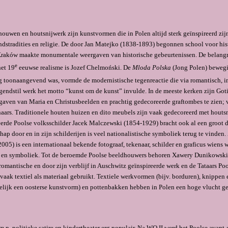
houwen en houtsnijwerk zijn kunstvormen die in Polen altijd sterk geïnspi­reerd zi
andstradities en religie. De door Jan Matejko (1838-1893) begonnen school voor his
Kraków maakte monumentale weergaven van historische gebeurtenissen. De belangr
e
het 19
eeuwse realisme is Jozef Chelmoński. De
Mloda Polska
(Jong Polen) bewegi
 toonaangevend was, vormde de modernistische tegenreactie die via romantisch, im
gendstil werk het motto “kunst om de kunst” invulde. In de meeste kerken zijn Got
aven van Maria en Christusbeelden en prachtig gedeco­reerde graftombes te zien;
ars. Traditionele houten huizen en dito meubels zijn vaak gedecoreerd met houts
erde Poolse volksschilder Jacek Malczewski (1854-1929) bracht ook al een groot d
hap door en in zijn schilderijen is veel nationalistische symboliek terug te vinden.
005) is een internationaal bekende fotograaf, tekenaar, schilder en graficus wiens
me en symboliek. Tot de beroemde Poolse beeldhouwers behoren Xawery Dunikowsk
omantische en door zijn verblijf in Auschwitz geïnspireerde werk en de Tataars P
aak textiel als materiaal gebruikt. Textiele werkvormen (bijv. borduren), knippe
elijk een oosterse kunstvorm) en pottenbakken hebben in Polen een hoge vlucht 
 m.n. politieke satire en kindertheater erg populair. Na WO II werd het Poolse avant-