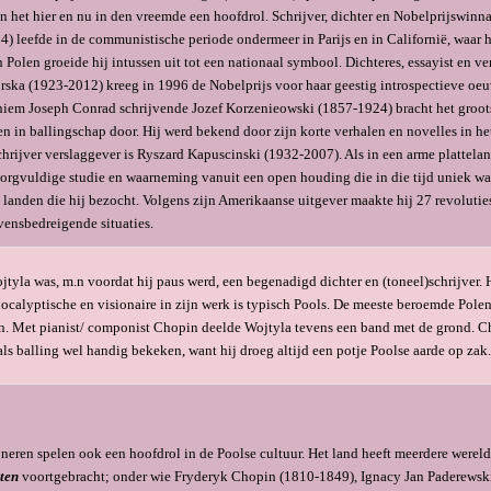
n het hier en nu in den vreemde een hoofdrol. Schrijver, dichter en Nobelprijswinn
) leefde in de communistische periode ondermeer in Parijs en in Californië, waar h
n Polen groeide hij intussen uit tot een nationaal symbool. Dichteres, essayist en ver
ka (1923-2012) kreeg in 1996 de Nobelprijs voor haar geestig introspectieve oeu
iem Joseph Conrad schrijvende Jozef Korzenieowski (1857-1924) bracht het groots
en in ballingschap door. Hij werd bekend door zijn korte verhalen en novelles in het
hrijver verslaggever is Ryszard Kapuscinski (1932-2007). Als in een arme plattela
 zorgvuldige studie en waarneming vanuit een open houding die in die tijd uniek wa
 landen die hij bezocht. Volgens zijn Amerikaanse uitgever maakte hij 27 revolutie
vensbedreigende situaties.
jtyla was, m.n voordat hij paus werd, een begenadigd dichter en (toneel)schrijver. 
pocalyptische en visionaire in zijn werk is typisch Pools. De meeste beroemde Pole
n. Met pianist/ componist Chopin deelde Wojtyla tevens een band met de grond. C
als balling wel handig beke­ken, want hij droeg altijd een potje Poolse aarde op zak.
ren spelen ook een hoofdrol in de Poolse cultuur. Het land heeft meer­dere were
ten
voortgebracht; onder wie Fryderyk Chopin (1810-1849), Ignacy Jan Paderewsk