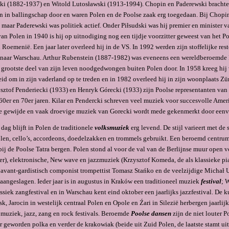
i (1882-1937) en Witold Lutosławski (1913-1994). Chopin en Paderewski brachten
n in ballingschap door en waren Polen en de Poolse zaak erg toegedaan. Bij Chopin 
maar Paderewski was politiek actief. Onder Piłsudski was hij premier en minister 
van Polen in 1940 is hij op uitnodiging nog een tijdje voorzitter geweest van het P
 Roemenië. Een jaar later overleed hij in de VS. In 1992 werden zijn stoffelijke rest
 naar Warschau. Arthur Rubenstein (1887-1982) was eveneens een wereldberoemde 
t grootste deel van zijn leven nood­gedwongen buiten Polen door. In 1958 kreeg hij 
id om in zijn vaderland op te treden en in 1982 overleed hij in zijn woonplaats Zü
ysztof Penderiecki (1933) en Henryk Górecki (1933) zijn Poolse representanten van
0er en 70er jaren. Kilar en Pendercki schreven veel muziek voor succesvolle Amer
De gewijde en vaak droevige muziek van Gorecki wordt mede gekenmerkt door een
 dag blijft in Polen de traditionele
volksmuziek
erg levend. De stijl varieert met de 
len, cello’s, accordeons, doedelzakken en trommels gebruikt. Een beroemd centru
bij de Poolse Tatra bergen. Polen stond al voor de val van de Berlijnse muur open v
er), elektronische, New wave en jazzmuziek (Krzysztof Komeda, de als klassieke pi
ant-gardistisch componist trompettist Tomasz Stańko en de veelzijdige Michał U
 aangeslagen. Ieder jaar is in augustus in Kraków een traditioneel muziek
festival
; 
siek zangfestival en in Warschau kent eind oktober een jaarlijks jazzfestival. De k
k, Jarocin in westelijk centraal Polen en Opole en Źari in Silezië herbergen jaarlij
e muziek, jazz, zang en rock festivals. Beroemde
Poolse dansen
zijn de niet louter P
r geworden polka en verder de krakowiak (beide uit Zuid Polen, de laatste stamt ui