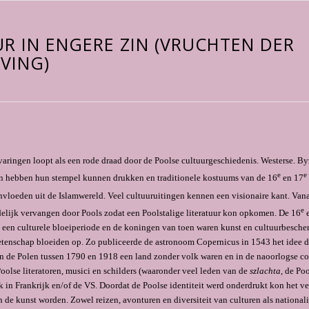
R IN ENGERE ZIN (VRUCHTEN DER
VING)
aringen loopt als een rode draad door de Poolse cultuurgeschiedenis. Westerse. By
e
e
en hebben hun stempel kunnen drukken en traditionele kostuums van de 16
en 17
nvloeden uit de Islamwereld. Veel cultuuruitingen kennen een visionaire kant. Van
e
delijk vervangen door Pools zodat een Poolstalige literatuur kon opkomen. De 16
e
een culturele bloeiperiode en de ko­ningen van toen waren kunst en cultuurbesche
etenschap bloeiden op. Zo publiceerde de astronoom Copernicus in 1543 het idee d
en de Polen tussen 1790 en 1918 een land zonder volk waren en in de naoorlogse 
Poolse literatoren, musici en schilders (waaronder veel leden van de
szlachta
, de Poo
k in Frankrijk en/of de VS. Doordat de Poolse identiteit werd onderdrukt kon het ve
 de kunst worden. Zowel reizen, avonturen en diversiteit van culturen als nationa