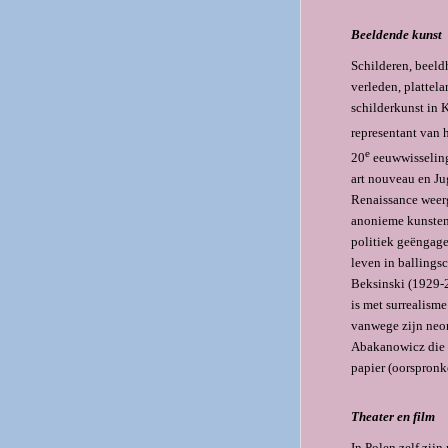
Beeldende kunst
Schilderen, beeld
verleden, plattel
schilderkunst in 
representant van 
e
20
eeuwwisseling
art nouveau en Ju
Renaissance weerg
anonieme kunstena
politiek geëngage
leven in ballingsc
Beksinski (1929-2
is met surrealis
vanwege zijn neor
Abakanowicz die v
papier (oorspronk
Theater en film
In Polen zelf zijn