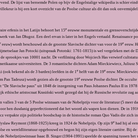
end. De lijst van beroemde Polen op bijv de Engelstalige wikipedia is schier eind
llekeur is bij een kort overzicht van de Poolse cultuur als dit dan ook onvermijdel
e
raire erfenis in het Latijn behoort het 15
eeuwse monumentale en grensoverschrij
erk van Jan Długoz. Een deel ervan is later in het Engels vertaald. Renaissance po
e
e
eeuw) wordt beschouwd als de grootste Slavische dichter van voor de 19
eeuw. H
ijmetselaar Jan Potocki (uitspraak Pototski: 1761-1815) is wel vergeleken met de
de sprookjes van 10001 nacht. De verfilming door Wojciech Has verwierf cultstatu
rikaanse universiteiten. De 3 romantische dichters Adam Mieckiewiecz, Juliusz 
e
e
 (ook bekend als de 3 barden) leefden in de 1
helft van de 19
eeuw. Mieckiewiec
e
m Pan Tadeusz) wordt gezien als de grootste 19
eeuwse Poolse dichter. De occulte
ht “De Slavische paus” uit 1848 de inzegening van Paus Johannes Paulus II in 197
lijk ethische aristocraat Krasiński wordt gezegd dat hij de Russische revolutie zag
n vallen 3 van de 5 Poolse winnaars van de Nobelprijs voor de literatuur (5 meer d
door hen dusdanig geperfectioneerd dat het woord als wapen kon dienen. De in 191
z verpakte zijn po­litieke boodschap in de historische roman Quo Vadis die zich 
e
adyslaw Reymont (1868-1925) kreeg in 1924 de Nobelprijs. Op zijn 9
had hij al ee
se en wereldliteratuur opgebouwd en begon hij zijn eigen literaire carrière. Bij de
nde Nobelprijswinnaar Isaac B. Singer (1904-1991) speelde de spanning tussen het v