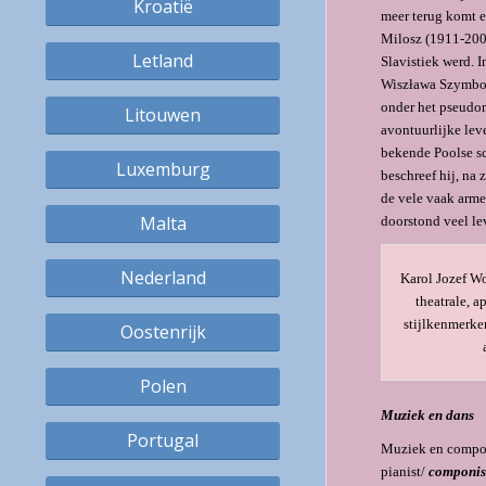
Kroatië
meer terug komt e
Milosz (1911-2004
Letland
Slavistiek werd. I
Wiszława Szymbors
onder het pseudon
Litouwen
avontuurlijke lev
bekende Poolse sc
Luxemburg
beschreef hij, na
de vele vaak arme
Malta
doorstond veel le
Nederland
Karol Jozef Wo
theatrale, a
stijlkenmerke
Oostenrijk
Polen
Muziek en dans
Portugal
Muziek en compone
pianist/
componis