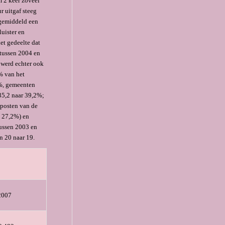
m 2 keer zoveel
r uitgaf steeg
 gemiddeld een
luister en
et gedeelte dat
 tussen 2004 en
 werd echter ook
% van het
3%, gemeenten
35,2 naar 39,2%;
 posten van de
g 27,2%) en
tussen 2003 en
n 20 naar 19.
2007