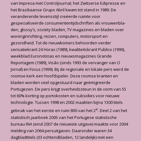
van Impresa met Controljournal, het Zwit­serse Edipresse en
het Braziliaanse Grupo Abril kwam tot stand in 1989. De
veranderende levensstijl creëerde ruimte voor
gespecialiseerde consumententijdschriften als vrouwenbla­
den, glossy’s, society bladen, TV magazines en bladen over
woninginrichting, reizen, com­puters, motorsport en
gezondheid. Tot de nieuwkomers behoorden verder
sensatiekrant 24 Horas (1989), kwaliteitskrant Publico (1990),
weekblad Euronoticias en nieuwsmagazines Grande
Reportagem (1989), Visão (sinds 1993 de vervanger van O
Jornal) en Focus (1999). Bij de regionale en lokale pers werd de
roomse kerk een hoofdspeler. Deze roomse kranten en
bladen worden veel opgestuurd naar geëmigreerde
Portugezen. De pers krijgt overheids­steun in de vorm van 55
tot 60% korting op portokosten en subsidies voor nieuwe
technolo­gie. Tus­sen 1998 en 2002 maakten bijna 1300 titels
e
gebruik van het eerste en ruim 800 van het 2
. Deel 2 van het
statistisch jaarboek 2005 van het Portugese statistische
bureau INA (eind 2007 de nieuwste uitgave) maakte voor 2004
melding van 2064 persuitgaven. Daaronder waren 34
dagbladtitels (33 ochtendbladen, 12 landelijk) met een