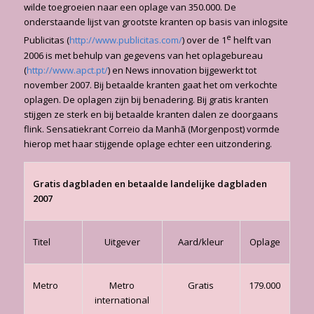
wilde toegroeien naar een oplage van 350.000. De
onderstaande lijst van grootste kranten op basis van inlogsite
e
Publicitas (
http://www.publicitas.com/
) over de 1
helft van
2006 is met be­hulp van gegevens van het oplagebureau
(
http://www.apct.pt/
) en News innovation bijge­werkt tot
november 2007. Bij betaalde kranten gaat het om verkochte
oplagen. De oplagen zijn bij benadering. Bij gratis kranten
stijgen ze sterk en bij betaalde kranten dalen ze door­gaans
flink. Sensatiekrant Correio da Manhã (Morgenpost) vormde
hierop met haar stijgende oplage echter een uitzondering.
Gratis dagbladen en betaalde landelijke dagbladen
2007
Titel
Uitgever
Aard/kleur
Oplage
Metro
Metro
Gratis
179.000
international