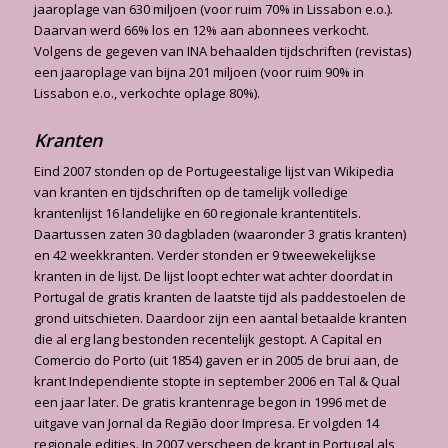
jaaroplage van 630 miljoen (voor ruim 70% in Lissabon e.o.).
Daarvan werd 66% los en 12% aan abonnees verkocht.
Volgens de gegeven van INA behaalden tijdschriften (revistas)
een jaaroplage van bijna 201 miljoen (voor ruim 90% in
Lissabon e.o., verkochte oplage 80%).
Kranten
Eind 2007 stonden op de Portugeestalige lijst van Wikipedia
van kranten en tijdschriften op de tamelijk volledige
krantenlijst 16 landelijke en 60 regionale krantentitels.
Daartussen zaten 30 dagbladen (waaronder 3 gratis kranten)
en 42 weekkranten. Verder stonden er 9 tweewekelijkse
kranten in de lijst. De lijst loopt echter wat achter doordat in
Portugal de gratis kranten de laatste tijd als paddestoelen de
grond uitschieten. Daardoor zijn een aantal betaalde kranten
die al erg lang bestonden recentelijk gestopt. A Capital en
Comercio do Porto (uit 1854) gaven er in 2005 de brui aan, de
krant In­dependiente stopte in september 2006 en Tal & Qual
een jaar later. De gratis krantenrage begon in 1996 met de
uitgave van Jornal da Região door Impresa. Er volgden 14
regionale edities. In 2007 verscheen de krant in Portugal als