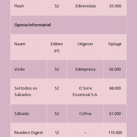
Flash
52
Edirevistas
55.000
Opinie/informatief
Naam
Edities
Uitgever
Oplage
p/j
Visão
52
Edimpresa
92.000
Sol todos os
52
O Sol e
68.000
Sabados
Essencial S.A.
Sábado
52
Cofina
61.000
Readers Digest
12
–
115.000