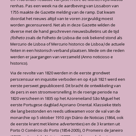
renhas. Pas een week na de aardbeving van Lissabon van
1755 maakte de Gazette melding van de ramp. Dat kwam
doordat het nieuws altijd van te voren zorgvuldig moest
worden gecensu­reerd. Net als in deze Gazette wilden de
diverse met de hand geschreven nieuwsbulletins uit de tijd
(folheto
zoals de Folheto de Lisboa die ook bekend stond als
Mercurio de Lisboa of Mercurio historico de Lisboa
)
de actuele
feiten in een historisch verband plaatsen. Mede om die reden
werden er jaargangen van verzameld (Anno noticioso e
historico).
Via de revolte van 1820 werden in de eerste grondwet
perscensuur en inquisitie verboden en op 4 juli 1821 werd een
eerste perswet gepubliceerd. Dit bracht de ontwikkeling van
de pers in een stroomversnelling. In de roerige periode na
1820 verscheen in 1835 op het Azorenei­land São Miguel het
eerste Portugese dagblad Açoriano Oriental. Klassieke titels
die lang bestonden en reeds uitkwamen voor de val van de
monarchie op 5 oktober 1910 zijn Diário de Noticias (1864, ook
de eerste krant met kleine advertenties) en de 3 kranten uit
Porto O Comércio do Porto (1854-2005), O Promeiro de Janeiro