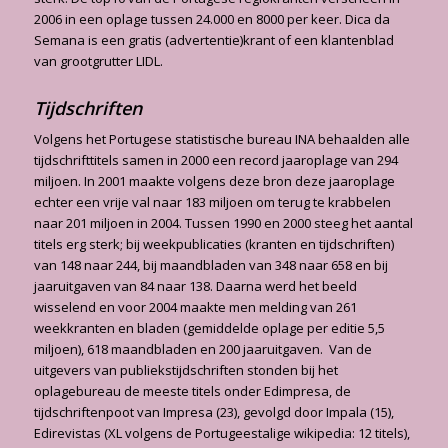
2006 in een oplage tussen 24.000 en 8000 per keer. Dica da
Semana is een gratis (advertentie)krant of een klantenblad
van grootgrutter LIDL.
Tijdschriften
Volgens het Portugese statistische bureau INA behaalden alle
tijdschrifttitels samen in 2000 een record jaaroplage van 294
miljoen. In 2001 maakte volgens deze bron deze jaaroplage
echter een vrije val naar 183 miljoen om terug te krabbelen
naar 201 miljoen in 2004. Tussen 1990 en 2000 steeg het aantal
titels erg sterk; bij weekpublicaties (kranten en tijdschriften)
van 148 naar 244, bij maandbladen van 348 naar 658 en bij
jaaruitgaven van 84 naar 138. Daarna werd het beeld
wisselend en voor 2004 maakte men melding van 261
weekkranten en bladen (gemiddelde oplage per editie 5,5
miljoen), 618 maandbladen en 200 jaaruitgaven. Van de
uitgevers van publiekstijdschriften stonden bij het
oplagebureau de meeste titels onder Edimpresa, de
tijdschriftenpoot van Impresa (23), gevolgd door Impala (15),
Edirevistas (XL volgens de Portugeestalige wikipedia: 12 titels),