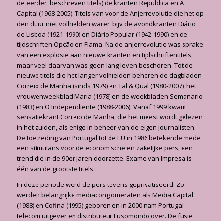
de eerder beschreven titels) de kranten Republica en A
Capital (1968-2005). Titels van voor de Anjerrevolutie die het op
den duur niet volhielden waren bijv de avondkranten Diário
de Lisboa (1921-1990) en Diário Popular (1942-1990) en de
tijdschriften Opção en Flama. Na de anjerrevolutie was sprake
van een explosie aan nieuwe kranten en tijdschriftentitels,
maar veel daarvan was geen lang leven beschoren. Tot de
nieuwe titels die het langer volhielden behoren de dagbladen
Correio de Manhã (sinds 1979) en Tal & Qual (1980-2007), het
vrou­wenweekblad Maria (1978) en de weekbladen Semanario
(1983) en O Independiente (1988-2006). Vanaf 1999 kwam
sensatiekrant Correio de Manhã, die het meest wordt gelezen
in het zuiden, als enige in beheer van de eigen journalisten.
De toetreding van Portugal tot de EU in 1986 betekende mede
een stimulans voor de economische en zakelijke pers, een
trend die in de 90er jaren doorzette. Exame van Impresa is
één van de grootste titels.
In deze periode werd de pers tevens geprivatiseerd. Zo
werden belangrijke mediaconglome­raten als Media Capital
(1988) en Cofina (1995) geboren en in 2000 nam Portugal
telecom uitgever en distributeur Lusomondo over. De fusie