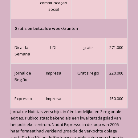
communcaçao
social
Gratis en betaalde weekkranten
Dica da
LIDL
gratis
271.000
Semana
Jornal de
Impresa
Gratis regio
220.000
Região
Expresso
Impresa
150.000
Jornal de Noticias verschijnt in één landelijke en 3 regionale
edities. Publico staat bekend als een kwaliteitsdagblad van
het politieke centrum. Nadat Expresso in de loop van 2006
haar formaat had verkleind groeide de verkochte oplage
sterk. De top10 van de Portugese regiokranten verscheen in