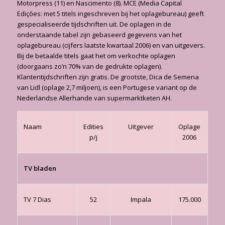
Motorpress (11) en Nascimento (8). MCE (Media Capital
Ediçŏes: met 5 titels ingeschreven bij het oplagebureau) geeft
gespecialiseerde tijdschriften uit. De oplagen in de
onderstaande tabel zijn gebaseerd gegevens van het
oplagebureau (cijfers laatste kwartaal 2006) en van uitgevers.
Bij de betaalde titels gaat het om verkochte oplagen
(doorgaans zo’n 70% van de gedrukte oplagen).
Klantentijdschriften zijn gratis. De grootste, Dica de Semena
van Lidl (oplage 2,7 miljoen), is een Portugese variant op de
Nederlandse Allerhande van supermarktketen AH.
Naam
Edities
Uitgever
Oplage
p/j
2006
TV bladen
TV 7 Dias
52
Impala
175.000