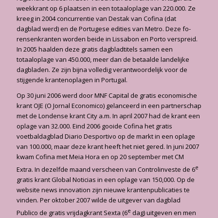
weekkrant op 6 plaatsen in een totaaloplage van 220.000. Ze
kreeg in 2004 concurrentie van Destak van Cofina (dat
dagblad werd) en de Portugese edities van Metro. Deze fo­
rensenkranten worden beide in Lissabon en Porto verspreid.
In 2005 haalden deze gratis dagbladtitels samen een
totaaloplage van 450.000, meer dan de betaalde landelijke
dagbla­den. Ze zijn bijna volledig verantwoordelijk voor de
stijgende krantenoplagen in Portugal.
Op 30 juni 2006 werd door MNF Capital de gratis economische
krant OJE (O Jornal Econo­mico) gelanceerd in een partnerschap
met de Londense krant City a.m. In april 2007 had de krant een
oplage van 32.000. Eind 2006 gooide Cofina het gratis
voetbaldagblad Diario Des­portivo op de markt in een oplage
van 100.000, maar deze krant heeft het niet gered. In juni 2007
kwam Cofina met Meia Hora en op 20 september met CM
e
Extra. In dezelfde maand verscheen van Controlinveste de 6
gratis krant Global Noticias in een oplage van 150,000. Op de
website news innovation zijn nieuwe krantenpublicaties te
vinden. Per oktober 2007 wilde de uitgever van dagblad
e
Publico de gratis vrijdagkrant Sexta (6
dag) uitgeven en men