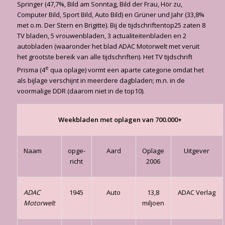
Springer (47,7%, Bild am Sonntag, Bild der Frau, Hör zu,
Computer Bild, Sport Bild, Auto Bild) en Grüner und Jahr (33,8%
met o.m. Der Stern en Brigitte). Bij de tijdschriftentop25 zaten 8
TV bladen, 5 vrouwenbladen, 3 actualiteitenbladen en 2
autobla­den (waaronder het blad ADAC Motorwelt met veruit
het grootste bereik van alle tijdschrif­ten). Het TV tijdschrift
e
Prisma (4
qua oplage) vormt een aparte categorie omdat het
als bijlage verschijnt in meerdere dagbladen; m.n. in de
voormalige DDR (daarom niet in de top10).
Weekbladen met oplagen van 700.000+
Naam
opge­
Aard
Oplage
Uitgever
richt
2006
ADAC
1945
Auto
13,8
ADAC Verlag
Motorwelt
miljoen