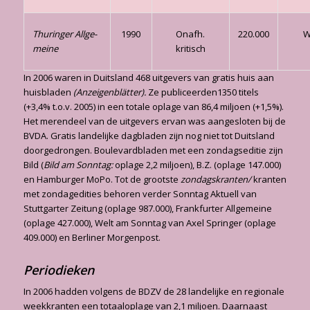
Thuringer Allge­
1990
Onafh.
220.000
W
meine
kritisch
In 2006 waren in Duitsland 468 uitgevers van gratis huis aan
huisbladen
(Anzeigenblätter).
Ze publiceerden1350 titels
(+3,4% t.o.v. 2005) in een totale oplage van 86,4 miljoen (+1,5%).
Het merendeel van de uitgevers ervan was aangesloten bij de
BVDA. Gratis landelijke dag­bladen zijn nog niet tot Duitsland
doorgedrongen. Boulevardbladen met een zondagseditie zijn
Bild (
Bild am Sonntag:
oplage 2,2 miljoen), B.Z. (oplage 147.000)
en Hamburger MoPo. Tot de grootste
zondagskranten/
kranten
met zondagedities behoren verder Sonntag Aktuell van
Stuttgarter Zeitung (oplage 987.000), Frankfurter Allgemeine
(oplage 427.000), Welt am Sonntag van Axel Springer (oplage
409.000) en Berliner Morgenpost.
Periodieken
In 2006 hadden volgens de BDZV de 28 landelijke en regionale
weekkranten een totaal­oplage van 2,1 miljoen. Daarnaast