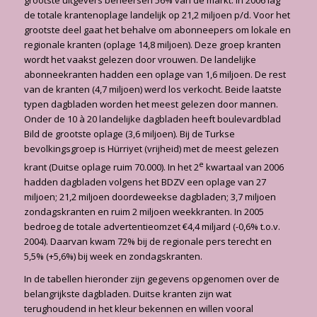
grootste uitgevers beheersen 56% van de markt. In 2006 lag
de totale kran­tenoplage landelijk op 21,2 miljoen p/d. Voor het
grootste deel gaat het behalve om abon­neepers om lokale en
regionale kranten (oplage 14,8 miljoen). Deze groep kranten
wordt het vaakst gelezen door vrouwen. De landelijke
abonneekranten hadden een oplage van 1,6 miljoen. De rest
van de kranten (4,7 miljoen) werd los verkocht. Beide laatste
typen dagbla­den worden het meest gelezen door mannen.
Onder de 10 à 20 landelijke dagbladen heeft boulevardblad
Bild de grootste oplage (3,6 miljoen). Bij de Turkse
bevolkingsgroep is Hür­riyet (vrijheid) met de meest gelezen
e
krant (Duitse oplage ruim 70.000). In het 2
kwartaal van 2006
hadden dagbladen volgens het BDZV een oplage van 27
miljoen; 21,2 miljoen doordeweekse dagbladen; 3,7 miljoen
zondagskranten en ruim 2 miljoen weekkranten. In 2005
bedroeg de totale advertentieomzet €4,4 miljard (-0,6% t.o.v.
2004). Daarvan kwam 72% bij de regionale pers terecht en
5,5% (+5,6%) bij week en zondags­kranten.
In de tabellen hieronder zijn gegevens opgenomen over de
belangrijkste dagbladen. Duitse kranten zijn wat
terughoudend in het kleur bekennen en willen vooral