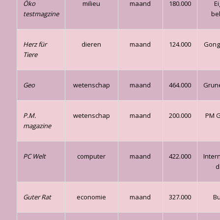
Öko
milieu
maand
180.000
E
testmagzine
be
Herz für
dieren
maand
124.000
Gong
Tiere
Geo
wetenschap
maand
464.000
Grune
P.M.
wetenschap
maand
200.000
PM 
magazine
PC Welt
computer
maand
422.000
Inter
d
Guter Rat
economie
maand
327.000
B