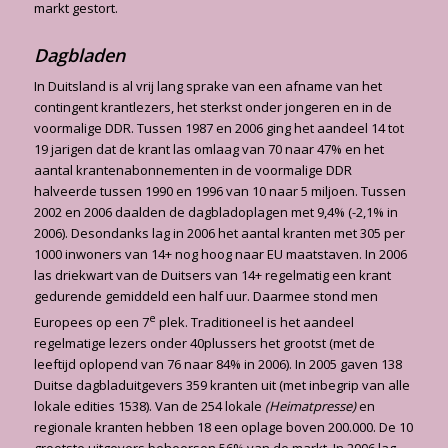
markt gestort.
Dagbladen
In Duitsland is al vrij lang sprake van een afname van het
contingent krantlezers, het sterkst onder jongeren en in de
voormalige DDR. Tussen 1987 en 2006 ging het aandeel 14 tot
19 jarigen dat de krant las omlaag van 70 naar 47% en het
aantal krantenabonnementen in de voormalige DDR
halveerde tussen 1990 en 1996 van 10 naar 5 miljoen. Tussen
2002 en 2006 daalden de dagbladoplagen met 9,4% (-2,1% in
2006). Desondanks lag in 2006 het aantal kranten met 305 per
1000 inwoners van 14+ nog hoog naar EU maatstaven. In 2006
las driekwart van de Duitsers van 14+ regelmatig een krant
gedurende gemiddeld een half uur. Daarmee stond men
e
Europees op een 7
plek. Traditioneel is het aandeel
regelmatige lezers onder 40plussers het grootst (met de
leeftijd oplopend van 76 naar 84% in 2006). In 2005 gaven 138
Duitse dagbladuitgevers 359 kranten uit (met inbegrip van alle
lokale edities 1538). Van de 254 lokale
(Heimatpresse)
en
regionale kranten hebben 18 een oplage boven 200.000. De 10