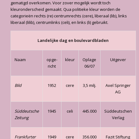
gematigd overkomen. Voor zover mogelijk wordt toch
kleuronderscheid gemaakt. Qua politieke kleur worden de
categorieën rechts (re) centrumrechts (cere), liberaal (lib), links
liberaal (lilib), centrumlinks (celi), en links (li) gebruikt.
Landelijke dag en boulevardbladen
Naam
opge­
kleur
Oplage
Uitgever
richt
06/07
Bild
1952
cere
3,5 milj.
Axel Springer
AG
Süddeutsche
1945
celi
445.000
Süddeutschen
Zeitung
Verlag
Frankfurter
1949
cere
356.000
Fazit Stiftung