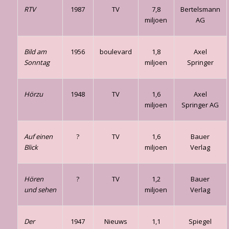
RTV
1987
TV
7,8
Bertelsmann
miljoen
AG
Bild am
1956
boulevard
1,8
Axel
Sonntag
miljoen
Springer
Hörzu
1948
TV
1,6
Axel
miljoen
Springer AG
Auf einen
?
TV
1,6
Bauer
Blick
miljoen
Verlag
Hören
?
TV
1,2
Bauer
und sehen
miljoen
Verlag
Der
1947
Nieuws
1,1
Spiegel