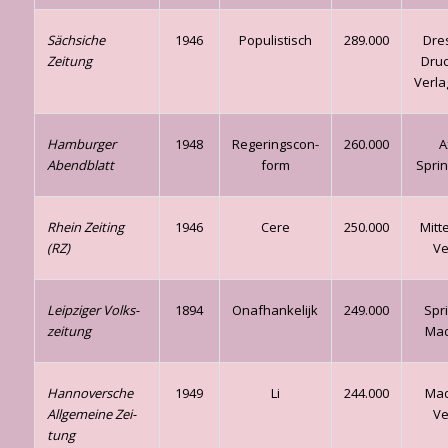
Sächsiche
1946
Populistisch
289.000
Dre
Zeitung
Dru
Verl
Hamburger
1948
Regeringscon­
260.000
A
Abendblatt
form
Spri
Rhein Zeiting
1946
Cere
250.000
Mitt
(RZ)
Ve
Leipziger Volks­
1894
Onafhankelijk
249.000
Spr
zeitung
Ma
Hannoversche
1949
Li
244.000
Ma
Allgemeine Zei­
Ve
tung