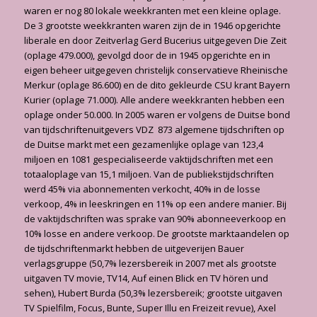
waren er nog 80 lokale weekkranten met een kleine op­lage.
De 3 grootste weekkranten waren zijn de in 1946 opgerichte
liberale en door Zeitverlag Gerd Bucerius uitgegeven Die Zeit
(oplage 479.000), gevolgd door de in 1945 opgerichte en in
eigen beheer uitgegeven christelijk conservatieve Rheinische
Merkur (oplage 86.600) en de dito gekleurde CSU krant Bayern
Kurier (oplage 71.000). Alle andere weekkranten heb­ben een
oplage onder 50.000. In 2005 waren er volgens de Duitse bond
van tijdschriftenuit­gevers VDZ 873 algemene tijdschriften op
de Duitse markt met een gezamenlijke oplage van 123,4
miljoen en 1081 gespecialiseerde vaktijdschriften met een
totaaloplage van 15,1 miljoen. Van de publiekstijdschriften
werd 45% via abonnementen verkocht, 40% in de losse
verkoop, 4% in leeskringen en 11% op een andere manier. Bij
de vaktijdschriften was sprake van 90% abonneeverkoop en
10% losse en andere verkoop. De grootste marktaandelen op
de tijdschriftenmarkt hebben de uitgeverijen Bauer
verlagsgruppe (50,7% lezersbereik in 2007 met als grootste
uitgaven TV movie, TV14, Auf einen Blick en TV hören und
sehen), Hubert Burda (50,3% lezersbereik; grootste uitgaven
TV Spielfilm, Focus, Bunte, Super Illu en Freizeit revue), Axel