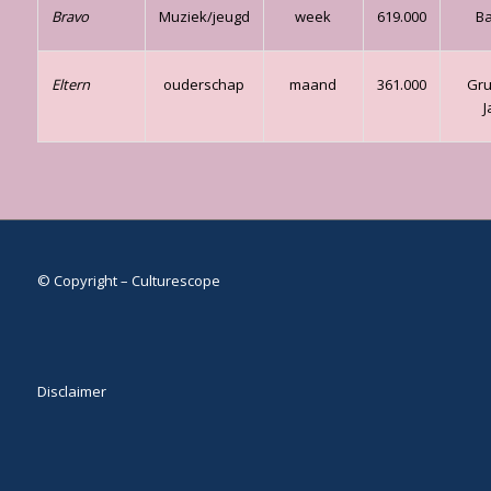
Bravo
Muziek/jeugd
week
619.000
B
Eltern
ouderschap
maand
361.000
Gru
J
© Copyright – Culturescope
Disclaimer