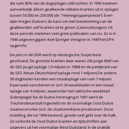
die ruim 82% van de dagoplagen uitbrachten. In 1945 kwamen
aanvankelijk al­leen geallieerde militaire kranten uit in oplagen
tussen 50.000 en 200.000 (de
“Heeresgrup­penpresse”
). Even
later kregen Duitsers de kans om met toestemming van de
geallieerden zelf kranten uit te geven
(Lizenzzeitungen)
. Uit
deze periode stammen veel grote publicaties van nu. Zo is in
1946 uitgeversgigant
Axel-Springer Verlag
en in 1949 het DPA
opgericht.
De pers in de DDR werd op ideologische Sovjet leest
geschoeid. De grootste kranten daar waren
Die Junge Welt
van
de SED jeugd (oplage 1,6 miljoen in 1989) en de partijkrant van
de SED
Neues Deutschland
(oplage rond 1 miljoen) De andere
38 dagbladen kenden een totaaloplage van ruim 7 miljoen.
Daarnaast verschenen er zo’n 30 weekbladen in een totaal­
oplage van 9 miljoen, waaronder het satirische weekblad
Eulenspiegel.
Na de Duitse hereni­ging in 1991 werd de
Treuhandenanstalt
ingesteld om de voormalige Oost-Duitse
staatseco­nomie (incl. de staatsmedia) te privatiseren. Deze
instelling, die tot 1994 bestond, gooide veel geld over de balk.
Ze verkocht de Oost-Duitse kranten en tijdschriften aan
uitgevers uit het voormalige West-Duitsland. In de praktijk