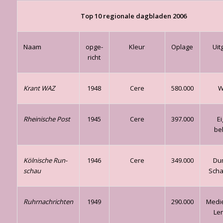
Top 10 regionale dagbladen 2006
Naam
opge­
Kleur
Oplage
Uit
richt
Krant WAZ
1948
Cere
580.000
W
Rheinische Post
1945
Cere
397.000
E
be
Kölnische Run­
1946
Cere
349.000
Du
schau
Sch
Ruhrnachrichten
1949
290.000
Medi
Len