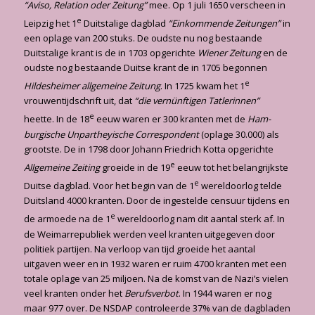
“Aviso, Relation oder Zeitung”
mee. Op 1 juli 1650 verscheen in
e
Leipzig het 1
Duitstalige dagblad
“Einkom­mende Zeitungen”
in
een oplage van 200 stuks. De oudste nu nog bestaande
Duitstalige krant is de in 1703 opgerichte
Wiener Zeitung
en de
oudste nog bestaande Duitse krant de in 1705 begonnen
e
Hildesheimer allgemeine Zeitung
. In 1725 kwam het 1
vrouwentijdschrift uit, dat
“die vernünftigen Tatlerinnen”
e
heette. In de 18
eeuw waren er 300 kranten met de
Ham­
burgische Unpartheyische Correspondent
(oplage 30.000) als
grootste. De in 1798 door Jo­hann Friedrich Kotta opgerichte
e
Allgemeine Zeiting
groeide in de 19
eeuw tot het belangrijk­ste
e
Duitse dagblad. Voor het begin van de 1
wereldoorlog telde
Duitsland 4000 kranten. Door de ingestelde censuur tijdens en
e
de armoede na de 1
wereldoorlog nam dit aantal sterk af. In
de Weimarrepubliek werden veel kranten uitgegeven door
politiek partijen. Na verloop van tijd groeide het aantal
uitgaven weer en in 1932 waren er ruim 4700 kranten met een
totale oplage van 25 miljoen. Na de komst van de Nazi’s vielen
veel kranten onder het
Berufsverbot
. In 1944 waren er nog
maar 977 over. De NSDAP controleerde 37% van de dagbladen