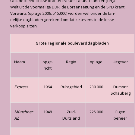
Ook de kleine linkse kranten Neues Deutschland en Junge
Welt uit de voormalige DDR; de Börsenzeitung en de SPD krant
Vorwärts (oplage 2006: 515.000) worden wel onder de lan­
delijke dagbladen gerekend omdat ze tevens in de losse
verkoop zitten.
Grote regionale boulevarddagbladen
Naam
opge­
Regio
oplage
Uitgever
richt
Express
1964
Ruhrgebied
230.000
Dumont
Schauberg
Münchner
1948
Zuid-
225.000
Eigen
AZ
Duitsland
beheer