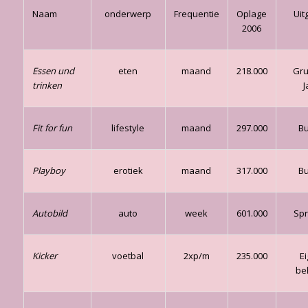
Naam
onderwerp
Frequentie
Oplage
Uit
2006
Essen und
eten
maand
218.000
Gru
trinken
J
Fit for fun
lifestyle
maand
297.000
B
Playboy
erotiek
maand
317.000
B
Autobild
auto
week
601.000
Spr
Kicker
voetbal
2xp/m
235.000
E
be