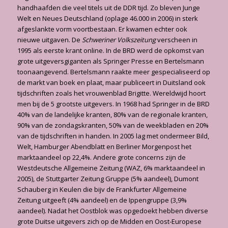
handhaafden die veel titels uit de DDR tijd. Zo bleven Junge
Welt en Neues Deutschland (oplage 46.000 in 2006) in sterk
afgeslankte vorm voortbestaan. Er kwamen echter ook
nieuwe uitgaven. De
Schweriner Volkszeitung
ver­scheen in
1995 als eerste krant online. In de BRD werd de opkomst van
grote uitgeversgi­ganten als Springer Presse en Bertelsmann
toonaangevend. Bertelsmann raakte meer ge­specialiseerd op
de markt van boek en plaat, maar publiceert in Duitsland ook
tijdschriften zoals het vrouwenblad Brigitte. Wereldwijd hoort
men bij de 5 grootste uitgevers. In 1968 had Springer in de BRD
40% van de landelijke kranten, 80% van de regionale kranten,
90% van de zondagskranten, 50% van de weekbladen en 20%
van de tijdschriften in handen. In 2005 lag met ondermeer Bild,
Welt, Hamburger Abendblatt en Berliner Morgenpost het
marktaan­deel op 22,4%. Andere grote concerns zijn de
Westdeutsche Allgemeine Zeitung (WAZ, 6% marktaandeel in
2005), de Stuttgarter Zeitung Gruppe (5% aandeel), Dumont
Schauberg in Keulen die bijv de Frankfurter Allgemeine
Zeitung uitgeeft (4% aandeel) en de Ippengruppe (3,9%
aandeel). Nadat het Oostblok was opgedoekt hebben diverse
grote Duitse uitgevers zich op de Midden en Oost-Europese