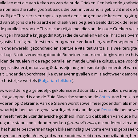
llellen met die van Kelten en van de oude Grieken. Een bekende godhei
e nomadische ruitergod Sabazios die o.m. in verband is gebracht met de
s. Bij de Thraciërs vertrapt zijn paard een slang en na de kerstening ging
ld van St. Joris die te paard een draak versloeg, een beeld dat ook de Ier
e parallellen van de Thracische religie met die van de oude Grieken valt o
vurige Thracische krijgsgodin Kotys) die de Grieken van de Thraciërs overn
orgastisch religieus feest ter viering van de verkrachting van Persephone.
 onderwereld, gezondheid en spirituele vitaliteit Darzalis is veel terug te
schap. Na de verovering door de Romeinen kort na het begin van de christ
elden de rituelen in de regio parallellen met de Griekse cultus. Deze voorchr
 gepraktiseerd, maar zang & dans zijn nog onlosmakelijk onderdeel van 
teit. Onder de voorchristelijke overlevering vallen o.m. slecht weer demone
rchristelijke wortels (
Bulgarian folklore
).
w werd de regio geleidelijk gekoloniseerd door Slavische volken, waarbij
icht gekoppeld is aan de Zuid Slavische stam van de
Antes
. Van hen zijn 
e voeren op Oekraïne. Aan de Slaven wordt zowel meergodendom als mo
waarbij in het laatste geval wordt gedacht aan de god
Perun
die het onwe
 heeft met de Scandinavische godheid Thor. Op dakbalken van oude hu
 Bulgarije staan soms dondermerken
(gromoviti znaci)
die ontleend zijn aan
 het huis te beschermen tegen blikseminslag. De vorm ervan is gebaseer
 tegenspeler geldt Veles, god van de onderwereld en van muzikanten, her