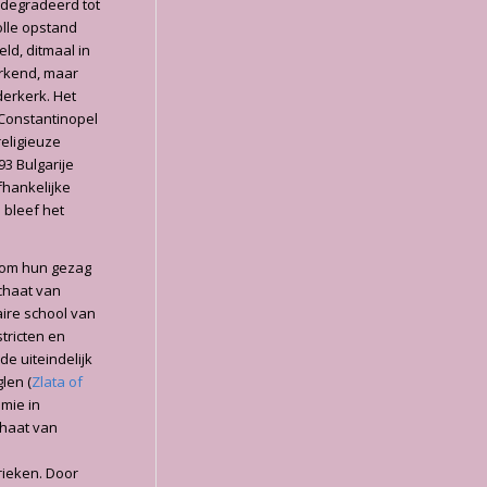
edegradeerd tot
lle opstand
eld, ditmaal in
erkend, maar
derkerk. Het
 Constantinopel
eligieuze
93 Bulgarije
fhankelijke
 bleef het
om hun gezag
rchaat van
aire school van
tricten en
e uiteindelijk
len (
Zlata of
omie in
chaat van
rieken. Door