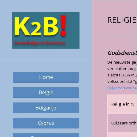
RELIGIE
Godsdienst
De nieuwste geg
verschillen noga
slechts 0,3% in 
Home
volksdeel dat “
Bulgarian cens
België
Religie in %
Bulgarije
Cyprus
Bulgaars ort