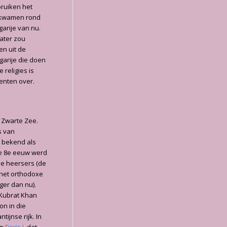
bruiken het
 kwamen rond
arije van nu.
ater zou
en uit de
garije die doen
 religies is
menten over.
 Zwarte Zee.
s van
a bekend als
de 8e eeuw werd
se heersers (de
 het orthodoxe
ger dan nu).
 Kubrat Khan
on in die
tijnse rijk. In