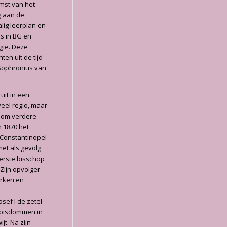
omst van het
g aan de
ig leerplan en
rs in BG en
rgie. Deze
n uit de tijd
 Sophronius van
uit in een
veel regio, maar
 om verdere
n 1870 het
n Constantinopel
met als gevolg
erste bisschop
Zijn opvolger
erken en
sef I de zetel
n bisdommen in
t. Na zijn