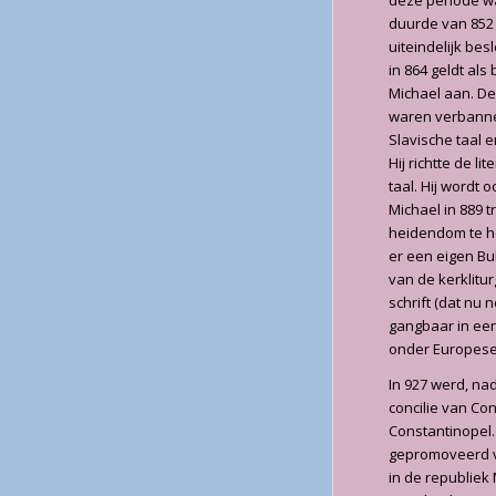
deze periode wa
duurde van 852 
uiteindelijk be
in 864 geldt als
Michael aan. De
waren verbannen
Slavische taal e
Hij richtte de l
taal. Hij wordt
Michael in 889 
heidendom te he
er een eigen Bul
van de kerklitur
schrift (dat nu 
gangbaar in een
onder Europese
In 927 werd, na
concilie van Co
Constantinopel.
gepromoveerd v
in de republiek