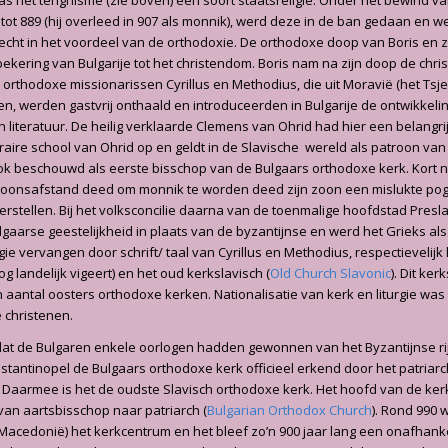
s het tengriisme (zie boven) een soort staatsreligie. Onder het bewind v
tot 889 (hij overleed in 907 als monnik), werd deze in de ban gedaan en we
slecht in het voordeel van de orthodoxie. De orthodoxe doop van Boris en 
 bekering van Bulgarije tot het christendom. Boris nam na zijn doop de chri
 orthodoxe missionarissen Cyrillus en Methodius, die uit Moravië (het Tsje
, werden gastvrij onthaald en introduceerden in Bulgarije de ontwikkeli
n literatuur. De heilig verklaarde Clemens van Ohrid had hier een belangri
iteraire school van Ohrid op en geldt in de Slavische wereld als patroon va
 ook beschouwd als eerste bisschop van de Bulgaars orthodoxe kerk. Kort n
troonsafstand deed om monnik te worden deed zijn zoon een mislukte pog
rstellen. Bij het volksconcilie daarna van de toenmalige hoofdstad Presl
gaarse geestelijkheid in plaats van de byzantijnse en werd het Grieks als t
gie vervangen door schrift/ taal van Cyrillus en Methodius, respectievelijk h
nog landelijk vigeert) en het oud kerkslavisch (
Old Church Slavonic
). Dit ker
 aantal oosters orthodoxe kerken. Nationalisatie van kerk en liturgie was 
 christenen.
dat de Bulgaren enkele oorlogen hadden gewonnen van het Byzantijnse rijk
nstantinopel de Bulgaars orthodoxe kerk officieel erkend door het patriar
 Daarmee is het de oudste Slavisch orthodoxe kerk. Het hoofd van de ker
an aartsbisschop naar patriarch (
Bulgarian Orthodox Church
). Rond 990 
 Macedonië) het kerkcentrum en het bleef zo’n 900 jaar lang een onafhanke