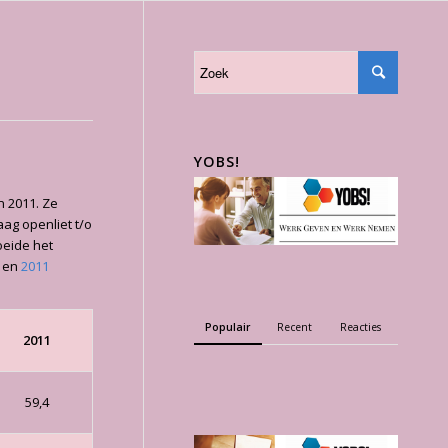
YOBS!
n 2011. Ze
aag openliet t/o
oeide het
en
2011
Populair
Recent
Reacties
2011
59,4