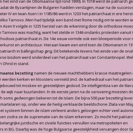
m het eind van de Ottomaanse tijd rond 1890). In 1018 werd de patriarch g
nadat de Byzantijnen de Bulgaren hadden verslagen, maar na de succesvo
ter IV en Iwan Asen I in 1185/86 werd in 1203 het patriarchaat in ere herst
liko Tarnovo. Men had tijdelijk een band met Rome nodig om te worden 
n Asen II volgde in 1235 herstel van de erkenning door de orthodoxe moe
n Tarnovo was machtig, want het stelde in 1346 ondanks protesten vanuit
thodoxe patriarchaat in. De 14e eeuw vormde ook een bloeiperiode voor r
ilderkunst en architectuur. Hieraan kwam een eind toen de Ottomanen in 13
atriarch in ballingschap ging. Dit betekende tevens het einde van de ona
arse bisdom werd onderdeel van het patriarchaat van Constantinopel. Wel
 Ohrid in stand.
maanse bezetting
namen de nieuwe machthebbers krasse maatregelen 
Er werden kerken en kloosters vernield (incl. de kathedraal van het patria
ebouwd tot moskee en geestelijken gedood. De intelligentsia van de liter
e wijk naar buurlanden. In de eerste jaren na de verovering moesten dis
ch soms gedwongen bekeren tot de Islam. De bijna 500 jaar bezetting leverd
l martelaren op, onder wie de heilig verklaarde beeldschone Zlata van Mag
illet systeem binnen de islam verleent anders gelovigen echter veel auton
ken zodra ze de suprematie van de islam erkennen. Zo mocht het patriar
elangrijke juridische en civiele functies vervullen via metropolieten en
rs in BG. Daarbij was de hoge Bulgaarse geestelijkheid vervangen door G