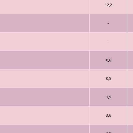
12,2
–
–
0,6
0,5
1,9
3,6