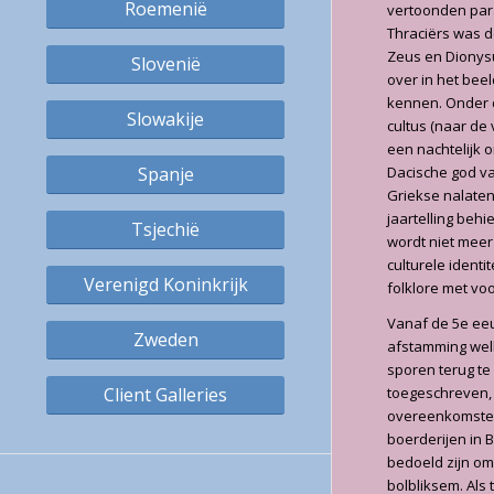
Roemenië
vertoonden para
Thraciërs was d
Zeus en Dionysu
Slovenië
over in het bee
kennen. Onder d
Slowakije
cultus (naar de 
een nachtelijk 
Spanje
Dacische god van
Griekse nalaten
jaartelling behi
Tsjechië
wordt niet meer
culturele identi
Verenigd Koninkrijk
folklore met voo
Vanaf de 5e eeu
Zweden
afstamming well
sporen terug t
Client Galleries
toegeschreven, 
overeenkomsten
boerderijen in
bedoeld zijn om
bolbliksem. Als