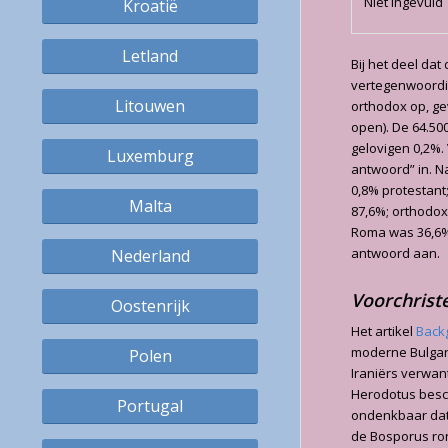
Niet ingevuld
Kroatië
Letland
Bij het deel dat
vertegenwoordig
Litouwen
orthodox op, ge
open). De 64.50
gelovigen 0,2%.
Luxemburg
antwoord” in. 
0,8% protestant
Malta
87,6%; orthodox
Roma was 36,6% 
antwoord aan.
Nederland
Voorchristel
Oostenrijk
Het artikel
Back
moderne Bulgare
Polen
Iraniërs verwan
Herodotus beschr
Portugal
ondenkbaar dat 
de Bosporus ron