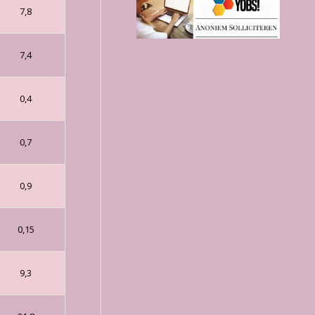
7,8
7,4
0,4
0,7
0,9
0,15
9,3