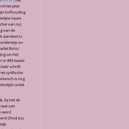
an
Boris I
, dat
rd het pleit
zijn hofhouding
stelijke naam
chië van nu)
ng van de
jk aandeel in.
n onderwijs en
adat Boris/
ing om het
av in 893 kwam
aal/ schrift
et cyrillische
kslavisch is nog
destijds uniek
, bij het 4e
chaat van
k werd
werd Ohrid (nu
lijk