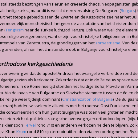
 stal steeds bezittingen van Perun en creëerde chaos. Neopaganisten ge
ls heilige tekst, maar dit is wellicht een vervalsing. De Bulgaren (
Bulgars
)
it het steppe gebied tussen de Zwarte en de Kaspische zee naar het Bulg
 vermoedelijk monotheïstisch hetgeen de acceptatie van het christendom l
n (
Tengriism
naar de Turkse luchtgod Tengri). Ook waren wellicht element
ese religie overgenomen, want er zijn voorchristelijke heiligdommen in Bul
rtempels van Zarathustra, de grondlegger van het
zoroastrisme
. Van deze
ug te vinden, al nam het christendom ook in Bulgarije voorchristelijke ele
orthodoxe kerkgeschiedenis
overlevering wil dat de apostel Andreas het evangelie verbreidde rond de
ulgarije gezien als kerkvader. Zekerder is dat er in de 2e eeuw sprake wa
Romeinen. In de Romeinse tijd stonden het huidige Sofia, Plovdiv en Varn
ntra. Via de invasie van Bulgaarse en Slavische stammen tussen de 6e en 
ke religie weer tijdelijk dominant (
Christianization of Bulgaria
). De Bulgaar
k chan) hadden wisselende allianties met het roomse Oost Frankische en
k die concurreerden om hun gunst (Bulgarije was toen veel groter en machti
 lieten zich uit politiek strategische overwegingen orthodox dopen (bijv.
ens kleinzoon
Tervel
rond 710) en anderen verkozen heiden te blijven. Zo k
ijv. Khan
Krum
rond 810 zijn territoir uitbreiden via een oorlog met het Byzan