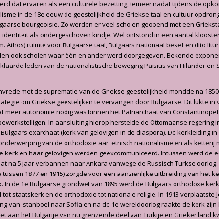
erd dat ervaren als een culturele bezetting, temeer nadat tijdens de opk
lisme in de 18e eeuw de geestelijkheid de Griekse taal en cultuur opdron
aarse bourgeoisie. Zo werden er veel scholen geopend met een Griekstal
 identiteit als ondergeschoven kindje. Wel ontstond in een aantal klooste
. Athos) ruimte voor Bulgaarse taal, Bulgaars nationaal besef en dito litu
den ook scholen waar één en ander werd doorgegeven. Bekende exponente
verklaarde leden van de nationalistische beweging Paisius van Hilander en
vrede met de suprematie van de Griekse geestelijkheid mondde na 1850 
ategie om Griekse geestelijken te vervangen door Bulgaarse. Dit lukte in 
t meer autonomie nodig was binnen het Patriarchaat van Constantinopel
bewerkstelligen. In aansluiting hierop herstelde de Ottomaanse regering i
s Bulgaars exarchaat (kerk van gelovigen in de diaspora). De kerkleiding i
s onderwerping van de orthodoxie aan etnisch nationalisme en als ketterij 
se kerk en haar gelovigen werden geëxcommuniceerd. Intussen werd de e
at na 5 jaar verbannen naar Ankara vanwege de Russisch Turkse oorlog. 
tie tussen 1877 en 1915) zorgde voor een aanzienlijke uitbreiding van het k
. In de 1e Bulgaarse grondwet van 1895 werd de Bulgaars orthodoxe kerk
t staatskerk en de orthodoxie tot nationale religie. In 1913 verplaatste Jo
ing van Istanboel naar Sofia en na de 1e wereldoorlog raakte de kerk zij
t aan het Bulgarije van nu grenzende deel van Turkije en Griekenland kwij