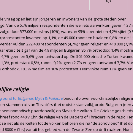
0,3
 de vraag open liet zijn jongeren en inwoners van de grote steden over
d. Van de 5,76 miljoen respondenten die wel iets aanvinkten gaven 4,37m
volgd door 577.000 moslims (10%), waarvan 95% soenniet en 4,2% sjiiet (0,8
0 protestanten kwamen op 1,1%, de 49.000 roomsen haalden 0,8% en de 1
 Verder vulden 272.400 respondenten (4,7%) “geen religie” en 410.000 (7,1
Naar
etniciteit
gaf van de 4,9 miljoen Bulgaren 86,7% orthodox; 1,4% moslim
; 4,7% geen en 5,6% geen antwoord op. De 505.000 etnische Turken kwam
 1,3%, protestant 0,5%, rooms 0,2%; geen 2,7% en geen antwoord 7,7%. Va
orthodox, 18,3% moslim en 10% protestant. Hier vinkte ruim 13% geen en
ijke religie
ground to
Bulgarian
Myth &
Folklore
biedt info over voorchristelijke religie i
n stammen af van Thraciërs (het oudste stamvolk), proto-Bulgaren (een
t seminomadisch paardenvolk) en Slavische volken. De Griekse geschieds
eef rond 440 v Chr. de religie van de Daciërs of Thraciërs in de regio. Het 
ze net als de Kelten tot de volken behoren die na “de zondvloed” (het d
d 8000 v Chr.) vanuit het gebied van de Zwarte Zee op drift raakten. Hun r