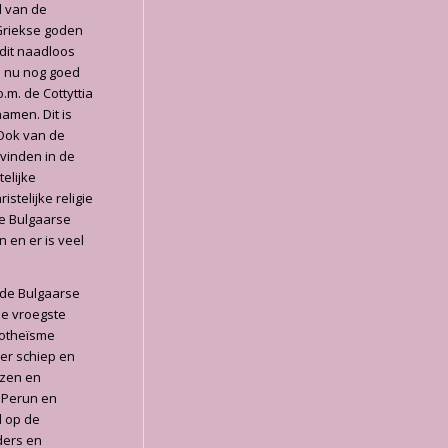
d van de
 Griekse goden
 dit naadloos
en nu nog goed
.m. de Cottyttia
amen. Dit is
 Ook van de
 vinden in de
elijke
istelijke religie
de Bulgaarse
n en er is veel
 de Bulgaarse
de vroegste
notheïsme
er schiep en
izen en
 Perun en
d op de
ders en