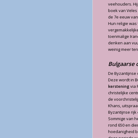
veehouders. Hij
boek van Veles a
de 7e eeuw vanu
Hun religie was
vergemakkelijke
toenmalige Iran
denken aan vuu
weinig meer ter
Bulgaarse 
De Byzantijnse 
Deze wordt in B
kerstening
via 
christelijke ce
de voorchristelij
Khans, uitspraa
Byzantijnse rij
Sommige van hen
rond 650 en di
hoedanigheid b