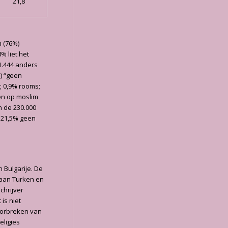
21,8
 (76%)
% liet het
1.444 anders
%) “geen
; 0,9% rooms;
en op moslim
n de 230.000
 21,5% geen
n Bulgarije. De
 aan Turken en
chrijver
is niet
oorbreken van
eligies