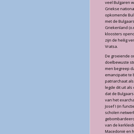
veel Bulgaren w
Griekse nationa
opkomende Bulg
met de Bulgaars
Griekenland (o.m
kloosters open
zijn de heilig 
Vratsa.
De groeiende on
doelbewuste str
men begreep da
emancipatie te 
patriarchaat al
legde dit uit al
dat de Bulgaar
van het exarcha
Josef I (in func
scholen netwerk
gebombardeerd to
van de kerkleid
Macedonië en he