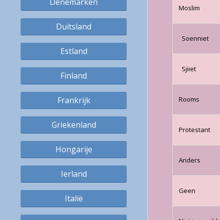
Denemarken
Moslim
Duitsland
Soenniet
Estland
Sjiiet
Finland
Frankrijk
Rooms
Griekenland
Protestant
Hongarije
Anders
Ierland
Geen
Italië