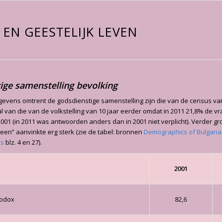
 EN GEESTELIJK LEVEN
ige samenstelling bevolking
evens omtrent de godsdienstige samenstelling zijn die van de census va
l van die van de volkstelling van 10 jaar eerder omdat in 2011 21,8% de vr
2001 (in 2011 was antwoorden anders dan in 2001 niet verplicht). Verder gr
geen” aanvinkte erg sterk (zie de tabel: bronnen
Demographics of Bulgaria
us
blz. 4 en 27).
2001
hodox
82,6