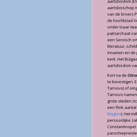
aartsbisdom (t/
aartsbisschop 
van de broers Pe
de hoofdstad Ve
onder tsaar Iwa
patriarchaat va
een Servisch or
literatuur, sch
innamen en de p
kerk. Het Bulga
aartsbisdom van
Kort na de
Otto
te bevestigen. 
Tarnovo) of omg
Tarnovo namen d
grote steden zi
een flink aanta
Maglen
). Het m
persoonlijke za
Constantinopel b
parochieprieste