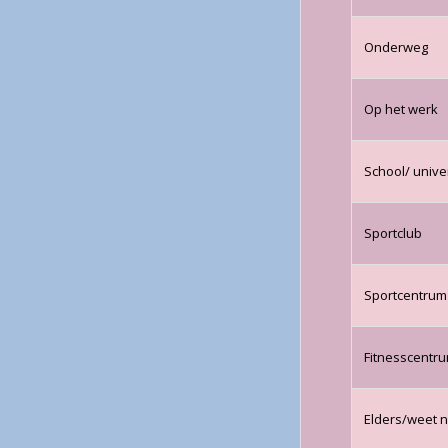
Onderweg
Op het werk
School/ univer
Sportclub
Sportcentrum
Fitnesscentr
Elders/weet n