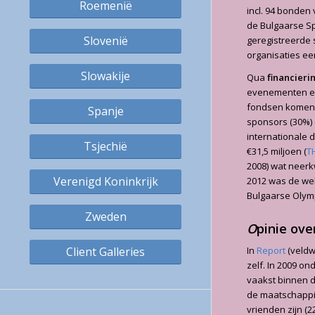
Roemenië
incl. 94 bonden
de Bulgaarse Sp
Slovenië
geregistreerde 
organisaties ee
Slowakije
Qua
financieri
evenementen en 
fondsen komen m
Spanje
sponsors (30%)
internationale 
Tsjechië
€31,5 miljoen (
T
2008) wat neerk
Verenigd Koninkrijk
2012 was de web
Bulgaarse Olymp
Zweden
O
pinie ove
Client Galleries
In
Report
(veldw
zelf. In 2009 o
vaakst binnen d
de maatschappi
vrienden zijn (