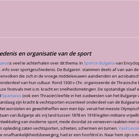
edenis en organisatie van de sport
garia
is veel te achterhalen over dit thema. In
Sport in Bulgaria
van Encyclop
m. info over sportgeschiedenis. De Bulgaren stammen deels af van aan d
envolken die zich in de vroege middeleeuwen aandienden en acrobatisc
ng onderdeel van hun cultuur. Rond 1300 v Chr. organiseerde de Thracische
uze festivals met o.m. kracht en snelheidsmetingen. De opstandige slaaf en
jd
Spartacus
(ook een Thraciër) leefde in het zuidwesten van het Bulgarije 
andaag zijn kracht & vechtsporten essentieel onderdeel van de Bulgaars
. Met worstelen en gewichtheffen won men bijv. veruit het meeste Olympis
taan van Bulgarije als vrij land tussen 1878 en 1918 legden militaire vrijwill
ntwikkeling van moderne sport, mede doordat ze verweven raakten met c
un opleiding zaten vechtsporten, schieten, schermen en turnen.
Vasil Levsk
e onafhankelijkheidsbeweging, had er een hoofdrol in. Naar hem zijn o.m.