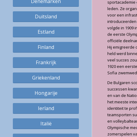
Denemarken
sportacademie e
leden. Ze organ
voor een infras
Duitsland
introduceerden 
volgde in 1909 
Estland
de eerste Olymp
officiële deeln
Finland
Hij emigreerde 
held werd binne
veel succes zou
Frankrijk
1920 een eerst
Sofia zwemweds
Griekenland
De Bulgaren sco
successen kwame
Hongarije
en van de Natio
het meeste inte
Ierland
identiteit te pr
teamsporten suc
en volleybaltea
Italië
Olympische meda
zomerspelen van