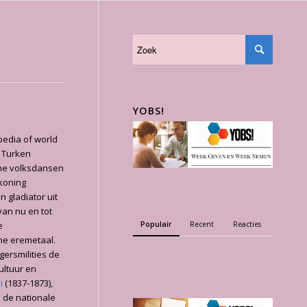
YOBS!
edia of world
e Turken
he volksdansen
 koning
 gladiator uit
van nu en tot
Populair
Recent
Reacties
e
che eremetaal.
igersmilities de
ultuur en
i
(1837-1873),
 de nationale