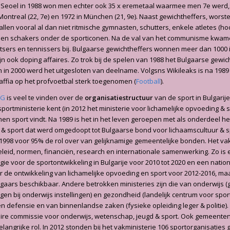
 Seoel in 1988 won men echter ook 35 x eremetaal waarmee men 7e werd,
Montreal (22, 7e) en 1972 in München (21, 9e). Naast gewichtheffers, worst
allen vooral al dan niet ritmische gymnasten, schutters, enkele atletes (h
s en schakers onder de sporticonen. Na de val van het communisme kwame
sers en tennissers bij. Bulgaarse gewichtheffers wonnen meer dan 1000 
zijn ook doping affaires. Zo trok bij de spelen van 1988 het Bulgaarse gewi
 en in 2000 werd het uitgesloten van deelname. Volgsns Wikileaks is na 198
ffia op het profvoetbal sterk toegenomen (
Football
).
NG
is veel te vinden over de
organisatiestructuur
van de sport in Bulgarije.
ortministerie kent (in 2012 het ministerie voor lichamelijke opvoeding & sp
men sport vindt. Na 1989 is het in het leven geroepen met als onderdeel he
 & sport dat werd omgedoopt tot Bulgaarse bond voor lichaamscultuur & s
1998 voor 95% de rol over van gelijknamige gemeentelijke bonden. Het vak
beleid, normen, financiën, research en internationale samenwerking. Zo is 
gie voor de sportontwikkeling in Bulgarije voor 2010 tot 2020 en een natio
de ontwikkeling van lichamelijke opvoeding en sport voor 2012-2016, maa
ulgaars beschikbaar. Andere betrokken ministeries zijn die van onderwijs (
gen bij onderwijs instellingen) en gezondheid (landelijk centrum voor spor
 defensie en van binnenlandse zaken (fysieke opleiding leger & politie). 
ire commissie voor onderwijs, wetenschap, jeugd & sport. Ook gemeente
langrijke rol. In 2012 stonden bij het vakministerie 106 sportorganisaties 