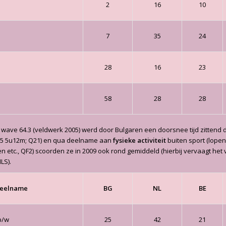
2
16
10
7
35
24
28
16
23
58
28
28
 wave 64.3 (veldwerk 2005) werd door Bulgaren een doorsnee tijd zittend
25 5u12m; Q21) en qua deelname aan
fysieke activiteit
buiten sport (lopen,
n etc., QF2) scoorden ze in 2009 ook rond gemiddeld (hierbij vervaagt het 
LS).
deelname
BG
NL
BE
p/w
25
42
21