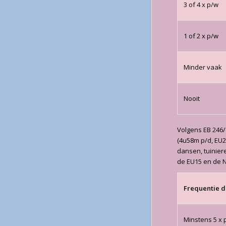
3 of 4 x p/w
1 of 2 x p/w
Minder vaak
Nooit
Volgens EB 246/
(4u58m p/d, EU
dansen, tuiniere
de EU15 en de N
Frequentie 
Minstens 5 x 