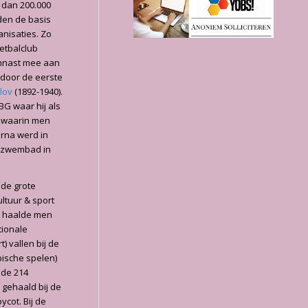
 dan 200.000
den de basis
anisaties. Zo
etbalclub
gymnast mee aan
 door de eerste
lov
(1892-1940).
BG waar hij als
t waarin men
arna werd in
a zwembad in
 de grote
ltuur & sport
9) haalde men
tionale
) vallen bij de
pische spelen)
 de 214
 gehaald bij de
cot. Bij de