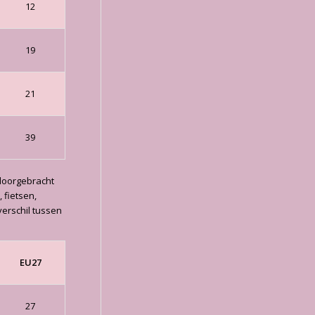
12
19
21
39
 doorgebracht
 fietsen,
verschil tussen
EU27
27