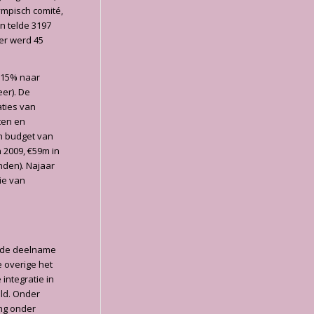
ympisch comité,
n telde 3197
der werd 45
 15% naar
er). De
aties van
ten en
en budget van
n 2009, €59m in
nden). Najaar
ie van
n de deelname
 overige het
integratie in
ld. Onder
ng onder