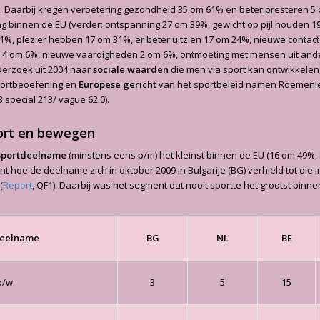
. Daarbij kregen verbetering gezondheid 35 om 61% en beter presteren 5
g binnen de EU (verder: ontspanning 27 om 39%, gewicht op pijl houden 19
%, plezier hebben 17 om 31%, er beter uitzien 17 om 24%, nieuwe contac
 4 om 6%, nieuwe vaardigheden 2 om 6%, ontmoeting met mensen uit ande
derzoek uit 2004 naar
sociale waarden
die men via sport kan ontwikkelen
ortbeoefening en
Europese gericht
van het sportbeleid namen Roemenië
B special 213/ vague 62.0).
ort en bewegen
sportdeelname
(minstens eens p/m) het kleinst binnen de EU (16 om 49%,
nt hoe de deelname zich in oktober 2009 in Bulgarije (BG) verhield tot die 
(
Report
, QF1). Daarbij was het segment dat nooit sportte het grootst binn
deelname
BG
NL
BE
p/w
3
5
15