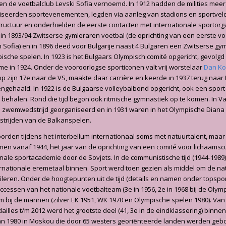
n de voetbalclub Levski Sofia vernoemd. In 1912 hadden de milities meer
iseerden sportevenementen, legden via aanleg van stadions en sportvel
tructuur en onderhielden de eerste contacten met internationale sportorg
in 1893/94 Zwitserse gymleraren voetbal (de oprichting van een eerste vo
in Sofia) en in 1896 deed voor Bulgarije naast 4 Bulgaren een Zwitserse 
ische spelen. In 1923 is het Bulgaars Olympisch comité opgericht, gevolgd
ame in 1924. Onder de vooroorlogse sporticonen valt vrij worstelaar
Dan Ko
op zijn 17e naar de VS, maakte daar carrière en keerde in 1937 terug naar 
ngehaald. In 1922 is de Bulgaarse volleybalbond opgericht, ook een spor
 behalen. Rond die tijd begon ook ritmische gymnastiek op te komen. In V
e zwemwedstrijd georganiseerd en in 1931 waren in het Olympische Dian
trijden van de Balkanspelen.
orden tijdens het interbellum internationaal soms met natuurtalent, maar
n vanaf 1944, het jaar van de oprichting van een comité voor lichaamscu
nale sportacademie door de Sovjets. In de communistische tijd (1944-198
rnationale eremetaal binnen. Sport werd toen gezien als middel om de na
ofileren. Onder de hoogtepunten uit de tijd (details en namen onder topsport
cessen van het nationale voetbalteam (3e in 1956, 2e in 1968 bij de Olym
m bij de mannen (zilver EK 1951, WK 1970 en Olympische spelen 1980). Van
illes t/m 2012 werd het grootste deel (41, 3e in de eindklassering) binnen
 1980 in Moskou die door 65 westers georiënteerde landen werden geboy