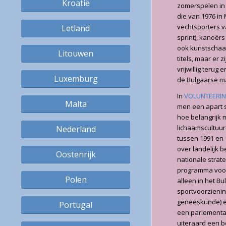
Kroatië
zomerspelen in
die van 1976 in 
vechtsporters v
Letland
sprint), kanoër
ook kunstschaat
Litouwen
titels, maar er 
vrijwillig terug
Luxemburg
de Bulgaarse ma
In
VOLUNTEERI
Malta
men een apart sp
hoe belangrijk 
lichaamscultuur
Nederland
tussen 1991 en 
over landelijk 
Oostenrijk
nationale strate
programma voor 
Polen
alleen in het B
sportvoorzienin
geneeskunde) en
Portugal
een parlementa
uiteraard een be