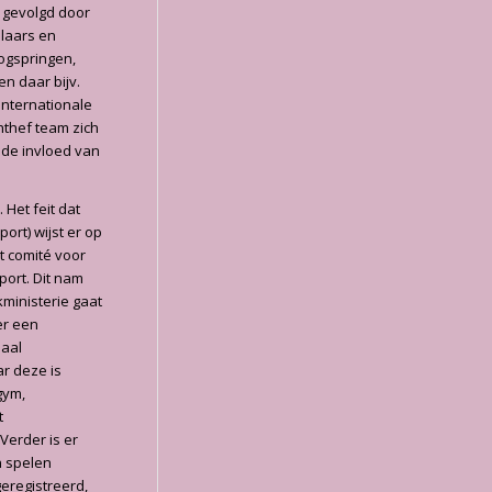
 gevolgd door
elaars en
oogspringen,
n daar bijv.
internationale
chthef team zich
9 de invloed van
 Het feit dat
ort) wijst er op
t comité voor
port. Dit nam
ministerie gaat
er een
naal
r deze is
gym,
t
Verder is er
n spelen
geregistreerd,