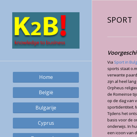
SPORT
Voorgeschi
Via
Sport in Bul
sports staat o.
verwante paard
Home
zijn al heel la
Orpheus religie
België
de Romeinse ti
op de dag van v
Bulgarije
sportidentiteit
Tijdens het onts
basis voor de o
Cyprus
onderwijs. In h
een icoon van d