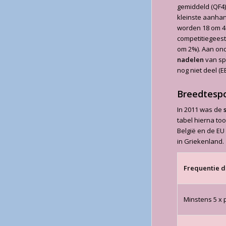
gemiddeld (QF4)
kleinste aanhan
worden 18 om 41
competitiegeest
om 2%). Aan on
nadelen
van sp
nog niet deel (E
Breedtesp
In 2011 was de
tabel hierna too
België en de EU 
in Griekenland.
Frequentie 
Minstens 5 x 