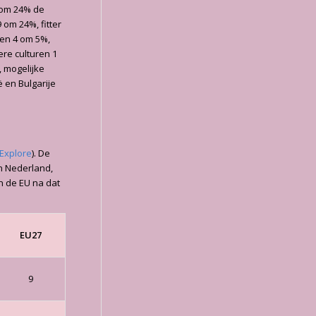
 om 24% de
 om 24%, fitter
ten 4 om 5%,
re culturen 1
, mogelijke
 en Bulgarije
Explore
). De
in Nederland,
en de EU na dat
EU27
9