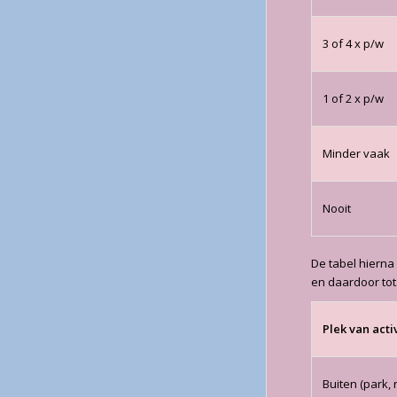
3 of 4 x p/w
1 of 2 x p/w
Minder vaak
Nooit
De tabel hierna
en daardoor tot
Plek van activ
Buiten (park, 