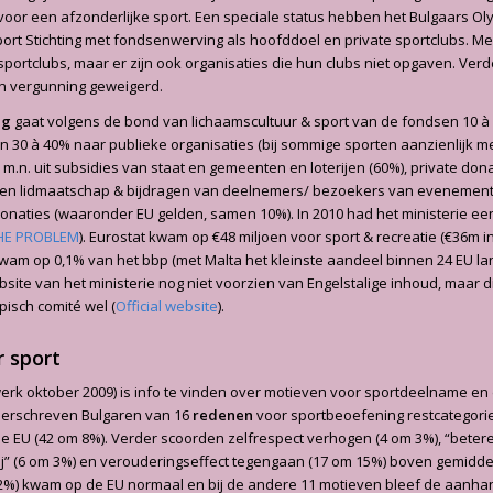
 voor een afzonderlijke sport. Een speciale status hebben het Bulgaars Ol
ort Stichting met fondsenwerving als hoofddoel en private sportclubs. Me
sportclubs, maar er zijn ook organisaties die hun clubs niet opgaven. Ver
n vergunning geweigerd.
ng
gaat volgens de bond van lichaamscultuur & sport van de fondsen 10 à
30 à 40% naar publieke organisaties (bij sommige sporten aanzienlijk me
.n. uit subsidies van staat en gemeenten en loterijen (60%), private don
 en lidmaatschap & bijdragen van deelnemers/ bezoekers van evenemen
donaties (waaronder EU gelden, samen 10%). In 2010 had het ministerie e
HE PROBLEM
). Eurostat kwam op €48 miljoen voor sport & recreatie (€36m i
wam op 0,1% van het bbp (met Malta het kleinste aandeel binnen 24 EU la
site van het ministerie nog niet voorzien van Engelstalige inhoud, maar d
isch comité wel (
Official website
).
r sport
erk oktober 2009) is info te vinden over motieven voor sportdeelname e
nderschreven Bulgaren van 16
redenen
voor sportbeoefening restcategorie
e EU (42 om 8%). Verder scoorden zelfrespect verhogen (4 om 3%), “betere 
j” (6 om 3%) en verouderingseffect tegengaan (17 om 15%) boven gemidde
22%) kwam op de EU normaal en bij de andere 11 motieven bleef de aanha