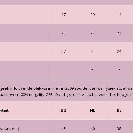
17
29
14
23
22
22
27
2
24
3
5
19
 geeft info over de
plek
waar men in 2009 sportte, dan wel fysiek actief wa
aal boven 100% mogelijk, QF3). Daarbij scoorde “op het werk” het hoogst 
iteit
BG
NL
BE
natuur etc.)
45
40
38