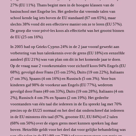
27% (EU 11%). Thans begint men in de hoogste klassen van de
basisschool met Engelse les. Het gedeelte dat vreemde talen van
school kende lag iets boven de EU standaard (67 om 65%), maar
slechts 38% vond dit een effectieve manier om ze te leren (EU 57%).
De groep die voor privé-les koos als effectiefst was het grootst binnen
de EU (25 om 16%).
In 2005 had op Grieks Cyprus 24% in de 2 jaar vooraf gewerkt aan
verbetering van hun talenkennis over de grens (EU 18%) en eenzelfde
aandeel (EU 21%) was van plan om dit in het komende jaar te doen.
Op de vraag naar 2 voorkeurstalen voor zichzelf koos 94% Engels (EU
68%); gevolgd door Frans (35 om 25%), Duits (19 om 22%), Italiaans
(7 om 3%), Spaans (4 om 16%) en Russisch (5 om 3%). Voor hun
kinderen gaf 98% de voorkeur aan Engels (EU 77%), wederom
gevolgd door Frans (49 om 33%), Duits (19 om 28%), Italiaans (4 om
2%), Russisch 4 om 3% en Spaans (2 om 19%). Het gedeelte
voorstanders van één taal die iedereen in de Eu spreekt lag met 70%
precies op de EU25 normaal en het deel dat onderschreef dat iedereen
in de EU minstens één taal (97%, grootste EU, EU 84%) of 2 talen
(68% om 50%) over de eigen grens moet kunnen spreken lag daar
boven. Hetzelfde geldt voor het deel dat voor gelijke behandeling was
van alle talen in de EU (89 om 72%) of voor meer steun aan regio en