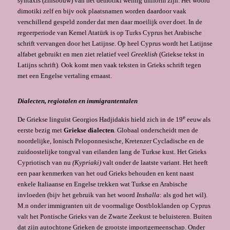
syntaxis (zinsbouw) van het demotikì weinig uniform zijn. Het woord
dimotiki zelf en bijv ook plaatsnamen worden daardoor vaak
verschillend gespeld zonder dat men daar moeilijk over doet. In de
regeerperiode van Kemel Atatürk is op Turks Cyprus het Arabische
schrift vervangen door het Latijnse. Op heel Cyprus wordt het Latijnse
alfabet gebruikt en men ziet relatief veel
Greeklish
(Griekse tekst in
Latijns schrift). Ook komt men vaak teksten in Grieks schrift tegen
met een Engelse vertaling ernaast.
Dialecten, regiotalen en immigrantentalen
e
De Griekse linguïst Georgios Hadjidakis hield zich in de 19
eeuw als
eerste bezig met
Griekse dialecten
. Globaal onderscheidt men de
noordelijke, Ionisch Peloponnesische, Kretenzer Cycladische en de
zuidoostelijke tongval van eilanden lang de Turkse kust. Het Grieks
Cypriotisch van nu
(Kypriaki)
valt onder de laatste variant. Het heeft
een paar kenmerken van het oud Grieks behouden en kent naast
enkele Italiaanse en Engelse trekken wat Turkse en Arabische
invloeden (bijv het gebruik van het woord
Inshalla
: als god het wil).
M.n onder immigranten uit de voormalige Oostbloklanden op Cyprus
valt het Pontische Grieks van de Zwarte Zeekust te beluisteren. Buiten
dat zijn autochtone Grieken de grootste importgemeenschap. Onder