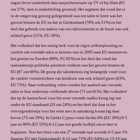
zagen liever ondertitels dan nasynchronisatie op TV of bij films (83
om 37%; men is ondertiteling gewend). Het segment dat vond dat er
in de omgeving genoeg gelegenheid was om talen te leren was het
grootst binnen de EU na dat in Griekenland (78% om 51%) en het
deel dat gebruik zou maken van een talencentrum in de buurt was ook
relatief groot (51%, EU 36%).
Het volksdeel dat het nuttig leek voor de eigen zelfontplooiing en
carrière om vreemde talen te kennen was in 2005 naar EU maatstaven
het grootst na Zweden (98%, EU 82%) en het deel dat vond dat
taalonderwijs politieke prioriteit verdient was het grootst binnen de
EU (87 om 66%). De groep die talenkennis erg belangrijk vond voor
de carrière vooruitzichten van kinderen was ook relatief groot (83%,
EU 73%). Naar verhouding velen vonden het aanbod aan vreemde
talen in hun onderwijs voldoende divers (73 om 61%). Het volksdeel
dat op de basisschool voor het eerst vreemde taalles kreeg lag wat
onder de EU standaard (20 om 24%) en het deel dat daar in het
vervolgonderwijs voor het eerst mee in aanraking kwam lag daar
boven (75 om 59%). In Grieks Cyprus vond slechts 8% (EU 39%) 0-5
jaar en 90% (EU 55%) 6-12 jaar een goede leeftijd om er mee te
e
beginnen. Voor het leren van een 2
vreemde taal scoorde 0-5 jaar 1%
(laagste EU met Griekenland); 6-12 jaar 72% (EU 64%) en 13-19 jaar