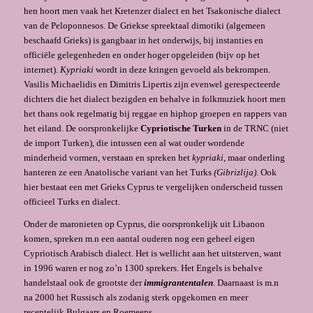
hen hoort men vaak het Kretenzer dialect en het Tsakonische dialect
van de Peloponnesos. De Griekse spreektaal dimotiki (algemeen
beschaafd Grieks) is gangbaar in het onderwijs, bij instanties en
officiële gelegenheden en onder hoger opgeleiden (bijv op het
internet).
Kypriaki
wordt in deze kringen gevoeld als bekrompen.
Vasilis Michaelidis en Dimitris Lipertis zijn evenwel gerespecteerde
dichters die het dialect bezigden en behalve in folkmuziek hoort men
het thans ook regelmatig bij reggae en hiphop groepen en rappers van
het eiland. De oorspronkelijke
Cypriotische Turken
in de TRNC (niet
de import Turken), die intussen een al wat ouder wordende
minderheid vormen, verstaan en spreken het
kypriaki
, maar onderling
hanteren ze een Anatolische variant van het Turks
(Gibrizlija)
. Ook
hier bestaat een met Grieks Cyprus te vergelijken onderscheid tussen
officieel Turks en dialect.
Onder de maronieten op Cyprus, die oorspronkelijk uit Libanon
komen, spreken m.n een aantal ouderen nog een geheel eigen
Cypriotisch Arabisch dialect. Het is wellicht aan het uitsterven, want
in 1996 waren er nog zo’n 1300 sprekers. Het Engels is behalve
handelstaal ook de grootste der
immigrantentalen
. Daarnaast is m.n
na 2000 het Russisch als zodanig sterk opgekomen en meer
recentelijk Bulgaars en Roemeens.