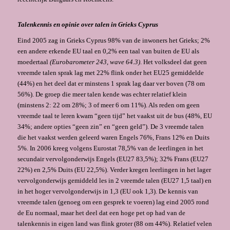
Talenkennis en opinie over talen in Grieks Cyprus
Eind 2005 zag in Grieks Cyprus 98% van de inwoners het Grieks; 2%
een andere erkende EU taal en 0,2% een taal van buiten de EU als
moedertaal
(Eurobarometer 243, wave 64.3)
. Het volksdeel dat geen
vreemde talen sprak lag met 22% flink onder het EU25 gemiddelde
(44%) en het deel dat er minstens 1 sprak lag daar ver boven (78 om
56%). De groep die meer talen kende was echter relatief klein
(minstens 2: 22 om 28%; 3 of meer 6 om 11%). Als reden om geen
vreemde taal te leren kwam “geen tijd” het vaakst uit de bus (48%, EU
34%; andere opties “geen zin” en “geen geld”). De 3 vreemde talen
die het vaakst werden geleerd waren Engels 76%, Frans 12% en Duits
5%. In 2006 kreeg volgens Eurostat 78,5% van de leerlingen in het
secundair vervolgonderwijs Engels (EU27 83,5%); 32% Frans (EU27
22%) en 2,5% Duits (EU 22,5%). Verder kregen leerlingen in het lager
vervolgonderwijs gemiddeld les in 2 vreemde talen (EU27 1,5 taal) en
in het hoger vervolgonderwijs in 1,3 (EU ook 1,3). De kennis van
vreemde talen (genoeg om een gesprek te voeren) lag eind 2005 rond
de Eu normaal, maar het deel dat een hoge pet op had van de
talenkennis in eigen land was flink groter (88 om 44%). Relatief velen