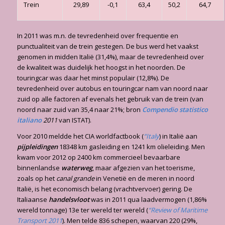
Trein
29,89
-0,1
63,4
50,2
64,7
In 2011 was m.n. de tevredenheid over frequentie en
punctualiteit van de trein gestegen. De bus werd het vaakst
genomen in midden Italië (31,4%), maar de tevredenheid over
de kwaliteit was duidelijk het hoogst in het noorden. De
touringcar was daar het minst populair (12,8%). De
tevredenheid over autobus en touringcar nam van noord naar
zuid op alle factoren af evenals het gebruik van de trein (van
noord naar zuid van 35,4 naar 21%; bron
Compendio statistico
italiano
2011
van ISTAT).
Voor 2010 meldde het CIA worldfactbook (
“Italy
) in Italië aan
pijpleidingen
18348 km gasleiding en 1241 km olieleiding. Men
kwam voor 2012 op 2400 km commercieel bevaarbare
binnenlandse
waterweg
, maar afgezien van het toerisme,
zoals op het
canal grande
in Venetië en de meren in noord
Italië, is het economisch belang (vrachtvervoer) gering. De
Italiaanse
handelsvloot
was in 2011 qua laadvermogen (1,86%
wereld tonnage) 13e ter wereld ter wereld (
“Review of Maritime
Transport 2011
)
. Men telde 836 schepen, waarvan 220 (29%,