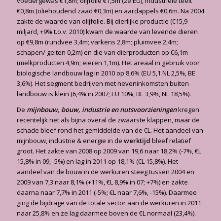
voedergewas €1,8m; olijfolie €1,5m (2e EU), industriële teelt
€0,8m (oliehoudend zaad €0,3m) en aardappels €0,6m. Na 2004
zakte de waarde van olijfolie. Bij dierlijke productie (€15,9
miljard, +9% t.o.v. 2010) kwam de waarde van levende dieren
op €9,8m (rundvee 3,4m; varkens 2,8m; pluimvee 2,4m;
schapen/ geiten 0,2m) en die van dierproducten op €6,1m
(melkproducten 4,9m; eieren 1,1m). Het areaal in gebruik voor
biologische landbouw lag in 2010 op 8,6% (EU 5,1 NL 2,5%, BE
3,6%). Het segment bedrijven met neveninkomsten buiten
landbouw is klein (6,4% in 2007; EU 10%, BE 3,9%, NL 18,5%).
De
mijnbouw, bouw, industrie en nutsvoorzieningen
kregen
recentelijk net als bijna overal de zwaarste klappen, maar de
schade bleef rond het gemiddelde van de €L. Het aandeel van
mijnbouw, industrie & energie in de
werktijd
bleef relatief
groot. Het zakte van 2008 op 2009 van 19,6 naar 18,2% (-7%, €L
15,8% in 09, -5%) en lag in 2011 op 18,1% (€L 15,8%). Het
aandeel van de bouw in de werkuren steeg tussen 2004 en
2009 van 7,3 naar 8,1% (+11%, €L 8,9% in 07; +7%) en zakte
daarna naar 7,7% in 2011 (-5%; €L naar 7,6%, -15%). Daarmee
ging de bijdrage van de totale sector aan de werkuren in 2011
naar 25,8% en ze lag daarmee boven de €L normaal (23,4%).