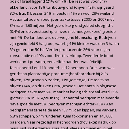
bos of braakliggend (21% om 7%). De rest was voor 54%
akkerland, voor 18% tuinbouwgrond (olijven 43%, wijngaard
32%, fruit & bessen 24%, moestuin 1%) en voor 28% weiland.
Het aantal boeren bedrijven zakte tussen 2005 en 2007 met
3% naar 1,68 miljoen. Het gebruikte grondgebied steeg licht
(0,4%) en de veestapel (pluimvee niet meegerekend) groeide
met 4%. De landbouw is overwegend
kleinschalig
. Bedrijven
zijn gemiddeld 9 ha groot, waarbij 41% kleiner was dan 3 ha en
3% groter dan 50 ha. Verder produceerde 26% voor eigen
consumptie en 19% voor directe verkoop. Tweederde bood
werk aan 1 persoon, eenzelfde aandeel was feitelijk
familiebedrijf en 11% onderhield 2 personen. Driekwart was
gericht op plantaardige productie (hoofdproduct: bij 21%
olijven, 12% granen & zaden, 11% gemengd). De teelt van
olijven (+4%) en druiven (+5%) groeide. Het aantal biologische
bedrijven zakte met 6% , maar het biologisch areaal werd 15%
groter (5,6% in 07, 4,9% in 05). Het aantal bedrijven met levende
have groeide met 5% (bedrijven met bijen echter -13%). Aan
bedrijfsmenagerie telde men 157 miljoen kippen, 9m varkens,
6,8m schapen, 6,4m runderen, 0,8m fokkonijnen en 148.000
paarden. Naar
regio
ligt in het noorden (Povlakte) nadruk op
maïs, rijst, suikerbieten, soja, fruit, vlees en zuivel en in het