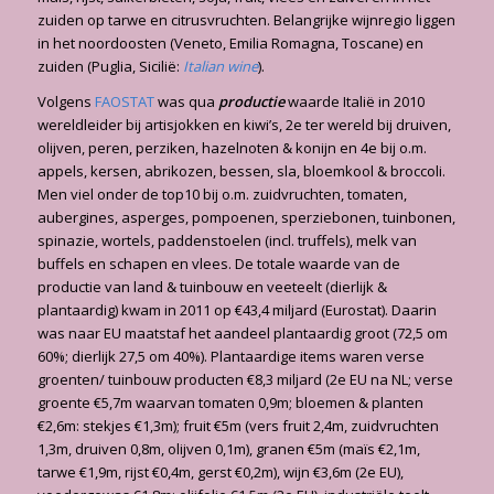
zuiden op tarwe en citrusvruchten. Belangrijke wijnregio liggen
in het noordoosten (Veneto, Emilia Romagna, Toscane) en
zuiden (Puglia, Sicilië:
Italian wine
).
Volgens
FAOSTAT
was qua
productie
waarde Italië in 2010
wereldleider bij artisjokken en kiwi’s, 2e ter wereld bij druiven,
olijven, peren, perziken, hazelnoten & konijn en 4e bij o.m.
appels, kersen, abrikozen, bessen, sla, bloemkool & broccoli.
Men viel onder de top10 bij o.m. zuidvruchten, tomaten,
aubergines, asperges, pompoenen, sperziebonen, tuinbonen,
spinazie, wortels, paddenstoelen (incl. truffels), melk van
buffels en schapen en vlees. De totale waarde van de
productie van land & tuinbouw en veeteelt (dierlijk &
plantaardig) kwam in 2011 op €43,4 miljard (Eurostat). Daarin
was naar EU maatstaf het aandeel plantaardig groot (72,5 om
60%; dierlijk 27,5 om 40%). Plantaardige items waren verse
groenten/ tuinbouw producten €8,3 miljard (2e EU na NL; verse
groente €5,7m waarvan tomaten 0,9m; bloemen & planten
€2,6m: stekjes €1,3m); fruit €5m (vers fruit 2,4m, zuidvruchten
1,3m, druiven 0,8m, olijven 0,1m), granen €5m (maïs €2,1m,
tarwe €1,9m, rijst €0,4m, gerst €0,2m), wijn €3,6m (2e EU),