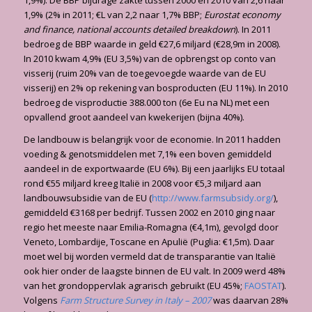
1,9%). De BBP bijdrage zakte tussen 2000 en 2010 van 2,6 naar
1,9% (2% in 2011; €L van 2,2 naar 1,7% BBP;
Eurostat economy
and finance, national accounts detailed breakdown
). In 2011
bedroeg de BBP waarde in geld €27,6 miljard (€28,9m in 2008).
In 2010 kwam 4,9% (EU 3,5%) van de opbrengst op conto van
visserij (ruim 20% van de toegevoegde waarde van de EU
visserij) en 2% op rekening van bosproducten (EU 11%). In 2010
bedroeg de visproductie 388.000 ton (6e Eu na NL) met een
opvallend groot aandeel van kwekerijen (bijna 40%).
De landbouw is belangrijk voor de economie. In 2011 hadden
voeding & genotsmiddelen met 7,1% een boven gemiddeld
aandeel in de exportwaarde (EU 6%). Bij een jaarlijks EU totaal
rond €55 miljard kreeg Italië in 2008 voor €5,3 miljard aan
landbouwsubsidie van de EU (
http://www.farmsubsidy.org/
),
gemiddeld €3168 per bedrijf. Tussen 2002 en 2010 ging naar
regio het meeste naar Emilia-Romagna (€4,1m), gevolgd door
Veneto, Lombardije, Toscane en Apulië (Puglia: €1,5m). Daar
moet wel bij worden vermeld dat de transparantie van Italië
ook hier onder de laagste binnen de EU valt. In 2009 werd 48%
van het grondoppervlak agrarisch gebruikt (EU 45%;
FAOSTAT
).
Volgens
Farm Structure Survey in Italy – 2007
was daarvan 28%