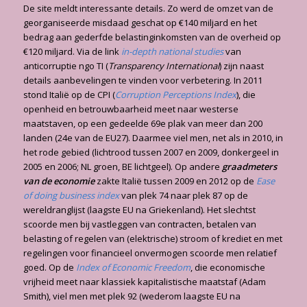
De site meldt interessante details. Zo werd de omzet van de
georganiseerde misdaad geschat op €140 miljard en het
bedrag aan gederfde belastinginkomsten van de overheid op
€120 miljard. Via de link
in-depth national studies
van
anticorruptie ngo TI (
Transparency International
) zijn naast
details aanbevelingen te vinden voor verbetering. In 2011
stond Italië op de CPI (
Corruption Perceptions Index
), die
openheid en betrouwbaarheid meet naar westerse
maatstaven, op een gedeelde 69e plak van meer dan 200
landen (24e van de EU27). Daarmee viel men, net als in 2010, in
het rode gebied (lichtrood tussen 2007 en 2009, donkergeel in
2005 en 2006; NL groen, BE lichtgeel). Op andere
graadmeters
van de economie
zakte Italië tussen 2009 en 2012 op de
Ease
of doing business index
van plek 74 naar plek 87 op de
wereldranglijst (laagste EU na Griekenland). Het slechtst
scoorde men bij vastleggen van contracten, betalen van
belasting of regelen van (elektrische) stroom of krediet en met
regelingen voor financieel onvermogen scoorde men relatief
goed. Op de
Index of Economic Freedom
, die economische
vrijheid meet naar klassiek kapitalistische maatstaf (Adam
Smith), viel men met plek 92 (wederom laagste EU na