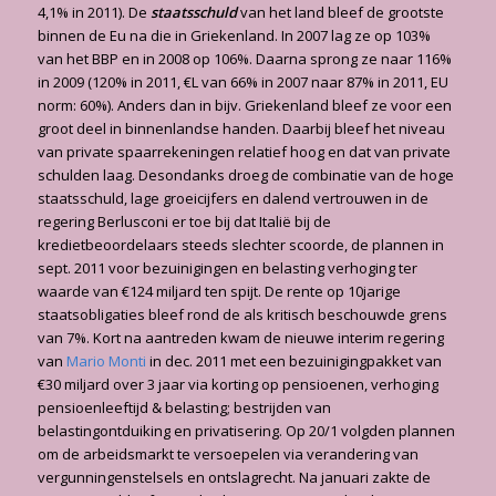
4,1% in 2011). De
staatsschuld
van het land bleef de grootste
binnen de Eu na die in Griekenland. In 2007 lag ze op 103%
van het BBP en in 2008 op 106%. Daarna sprong ze naar 116%
in 2009 (120% in 2011, €L van 66% in 2007 naar 87% in 2011, EU
norm: 60%). Anders dan in bijv. Griekenland bleef ze voor een
groot deel in binnenlandse handen. Daarbij bleef het niveau
van private spaarrekeningen relatief hoog en dat van private
schulden laag. Desondanks droeg de combinatie van de hoge
staatsschuld, lage groeicijfers en dalend vertrouwen in de
regering Berlusconi er toe bij dat Italië bij de
kredietbeoordelaars steeds slechter scoorde, de plannen in
sept. 2011 voor bezuinigingen en belasting verhoging ter
waarde van €124 miljard ten spijt. De rente op 10jarige
staatsobligaties bleef rond de als kritisch beschouwde grens
van 7%. Kort na aantreden kwam de nieuwe interim regering
van
Mario Monti
in dec. 2011 met een bezuinigingpakket van
€30 miljard over 3 jaar via korting op pensioenen, verhoging
pensioenleeftijd & belasting; bestrijden van
belastingontduiking en privatisering. Op 20/1 volgden plannen
om de arbeidsmarkt te versoepelen via verandering van
vergunningenstelsels en ontslagrecht. Na januari zakte de