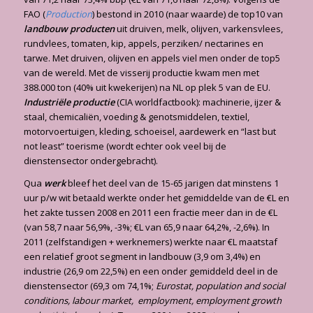
FAO (
Production
) bestond in 2010 (naar waarde) de top10 van
landbouw producten
uit druiven, melk, olijven, varkensvlees,
rundvlees, tomaten, kip, appels, perziken/ nectarines en
tarwe. Met druiven, olijven en appels viel men onder de top5
van de wereld. Met de visserij productie kwam men met
388.000 ton (40% uit kwekerijen) na NL op plek 5 van de EU.
Industriële productie
(CIA worldfactbook): machinerie, ijzer &
staal, chemicaliën, voeding & genotsmiddelen, textiel,
motorvoertuigen, kleding, schoeisel, aardewerk en “last but
not least” toerisme (wordt echter ook veel bij de
dienstensector ondergebracht).
Qua
werk
bleef het deel van de 15-65 jarigen dat minstens 1
uur p/w wit betaald werkte onder het gemiddelde van de €L en
het zakte tussen 2008 en 2011 een fractie meer dan in de €L
(van 58,7 naar 56,9%, -3%; €L van 65,9 naar 64,2%, -2,6%). In
2011 (zelfstandigen + werknemers) werkte naar €L maatstaf
een relatief groot segment in landbouw (3,9 om 3,4%) en
industrie (26,9 om 22,5%) en een onder gemiddeld deel in de
dienstensector (69,3 om 74,1%;
Eurostat, population and social
conditions, labour market, employment, employment growth