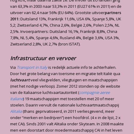
nog licht, maar daarna zakte ze. De invoer uit EU landen ging
van 63,3% in 2003 naar 53,3% in 2011 (EU27 61% in 2011) en de
uitvoer van 62,4 naar 56% (EU 64%). Grootste uitvoer
partners
2011:
Duitsland 13%, Frankrijk 11,6%, USA 6%, Spanje 5,8%, UK
5,2; Zwitserland 4,7%, China 2,6%, België 2,6%, Polen 2,5%, NL
2,5%. Invoerpartners: Duitsland 16,1%, Frankrijk 8,8%, China
7,8%, NL 5,4%, Spanje 4,6%, Rusland 4%, België 3,6%, USA 3%,
Zwitserland 2,8%, UK 2,7% (bron ISTAT).
Infrastructuur en vervoer
Via
Transport in Italy
is redelijk actuele info te achterhalen.
Door het grote belang van toerisme en migratie telt Italië qua
luchtvaart
veel vliegvelden, vliegtuigen en maatschappijen
(met het nodige verloop). Zomer 2012 stonden op de website
van de Italiaanse luchtvaartautoriteit (
compagnie aeree
italiane
) 19 maatschappijen met toestellen met 20 of meer
stoelen. Daarin vervult de nationale luchtvaartmaatschappij
Alitalia
(thans geprivatiseerd, in 2011 verliesgevend, meer
onder “merken en bedrijven”) een hoofdrol. (4 x in de lijst, 2 x
met CAI). Sinds 2001 valt Alitalia onder Skyteam. In 2008 maakte
men een doorstart door moedermaatschappij CAI in het leven