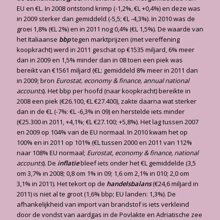
EU en €L. In 2008 ontstond krimp (-1,2%, €L +0,4%) en deze was
in 2009 sterker dan gemiddeld (-5,5; €L -4,3%). In 2010 was de
groei 1,8% (€L 2%) en in 2011 nog 0,4% (€L 1,5%). De waarde van
het Italiaanse
bbp
tegen marktprijzen (met vereffening
koopkracht) werd in 2011 geschat op €1535 miljard, 6% meer
dan in 2009 en 1,5% minder dan in 08 toen een piek was
bereikt van €1561 miljard (€L: gemiddeld 8% meer in 2011 dan
in 2009; bron
Eurostat, economy & finance, annual national
accounts
). Het bbp per hoofd (naar koopkracht) bereikte in
2008 een piek (€26.100, €L €27.400), zakte daarna wat sterker
dan in de €L (-7%: €L -6,3% in 09) en herstelde iets minder
(€25.300 in 2011, +4,1%; €L €27.100; +5,8%). Het lag tussen 2007
en 2009 op 104% van de EU normaal. In 2010 kwam het op
100% en in 2011 op 101% (€L tussen 2000 en 2011 van 112%
naar 108% EU normaal;
Eurostat, economy & finance, national
accounts
). De
inflatie
bleef iets onder het €L gemiddelde (3,5
om 3,7% in 2008; 0,8 om 1% in 09; 1,6 om 2,1% in 010; 2,0 om
3,1% in 2011). Het tekort op de
handelsbalans
(€24,6 miljard in
2011) is niet al te groot (1,6% bbp; EU landen: 1,3%). De
afhankelijkheid van import van brandstof is iets verkleind
door de vondst van aardgas in de Povlakte en Adriatische zee