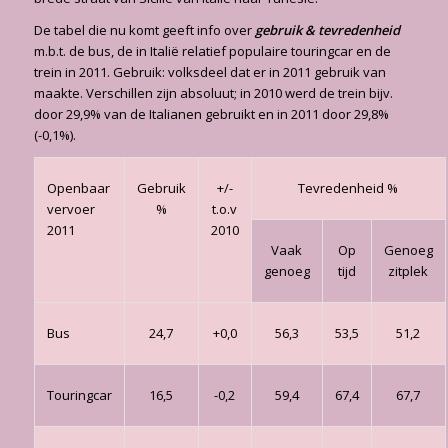
De tabel die nu komt geeft info over
gebruik & tevredenheid
m.b.t. de bus, de in Italië relatief populaire touringcar en de
trein in 2011. Gebruik: volksdeel dat er in 2011 gebruik van
maakte. Verschillen zijn absoluut; in 2010 werd de trein bijv.
door 29,9% van de Italianen gebruikt en in 2011 door 29,8%
(-0,1%).
Openbaar
Gebruik
+/-
Tevredenheid %
vervoer
%
t.o.v
2011
2010
Vaak
Op
Genoeg
genoeg
tijd
zitplek
Bus
24,7
+0,0
56,3
53,5
51,2
Touringcar
16,5
-0,2
59,4
67,4
67,7