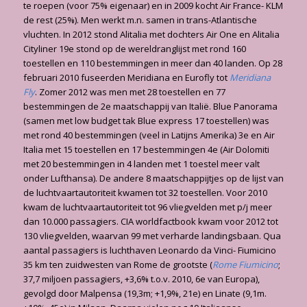
te roepen (voor 75% eigenaar) en in 2009 kocht Air France- KLM
de rest (25%). Men werkt m.n. samen in trans-Atlantische
vluchten. In 2012 stond Alitalia met dochters Air One en Alitalia
Cityliner 19e stond op de wereldranglijst met rond 160
toestellen en 110 bestemmingen in meer dan 40 landen. Op 28
februari 2010 fuseerden Meridiana en Eurofly tot
Meridiana
Fly
. Zomer 2012 was men met 28 toestellen en 77
bestemmingen de 2e maatschappij van Italië. Blue Panorama
(samen met low budget tak Blue express 17 toestellen) was
met rond 40 bestemmingen (veel in Latijns Amerika) 3e en Air
Italia met 15 toestellen en 17 bestemmingen 4e (Air Dolomiti
met 20 bestemmingen in 4 landen met 1 toestel meer valt
onder Lufthansa). De andere 8 maatschappijtjes op de lijst van
de luchtvaartautoriteit kwamen tot 32 toestellen. Voor 2010
kwam de luchtvaartautoriteit tot 96 vliegvelden met p/j meer
dan 10.000 passagiers. CIA worldfactbook kwam voor 2012 tot
130 vliegvelden, waarvan 99 met verharde landingsbaan. Qua
aantal passagiers is luchthaven Leonardo da Vinci- Fiumicino
35 km ten zuidwesten van Rome de grootste (
Rome Fiumicino
;
37,7 miljoen passagiers, +3,6% t.o.v. 2010, 6e van Europa),
gevolgd door Malpensa (19,3m; +1,9%, 21e) en Linate (9,1m.