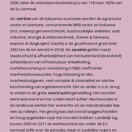
2006 zakte de arbeidsproductiviteit p/u van 118 naar 102% van
de Eu normaal.
Als
sterktes
van de Italiaanse economie worden de agrarische
sector en toerisme, concurrerende MKB sector en industrie
(incl. ontwerp) genoemd (mode, huishoudelijke artikelen, auto
industrie, energie & elektrotechniek, chemie & farmacie,
wapens & vliegtuigen). Daarbij is de goudreserve groot (met
2452 ton 4e ter wereld in 2010). Als
zwaktes
gelden naast
staatsschuld & afhankelijkheid van het buitenland (brandstof);
achterblijven van infrastructuur ontwikkeling,
markthervorming en investering in R&D; inefficiënte
overheidsbureaucratie; hoge belasting en dito
overheidsuitgaven, veel corruptie & criminaliteit en slechte
bescherming van eigendomsrecht. Eén en ander is o.m. terug
te vinden in de grote
noord zuid
tegenstelling. Het noorden
werd welvarend en het zuiden bleef achter. Mechanisatie in
de landbouw werkte hier averechts en de industrialisatie liep
niet op rolletjes. Het gevolg was dat vooral laaggeschoolden
en hoog op­geleiden naar het noorden trokken. Landelijk lag
tussen 2003 en 2011 de werkloosheid iets onder de EU
normaal (±9% over de periode), maar in zuidelijke regio’s en