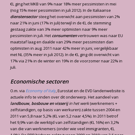
€L ging het MKB van 9% naar 18% meer pessimisten in mei
(nog 15% meer pessimisten in juli 2012). In de Italiaanse
dienstensector
steeg het overwicht aan pessimisten van 2%
naar 21% in juni (17% in juli) terwijl in de €L de stemming
gestaag zakte van 3% meer optimisten naar 9% meer
pessimisten in juli. Het
consumenten
vertrouwen was naar EU
maatstaf laag en daalde van 29% meer pessimisten dan
optimisten in aug. 2011 naar 42% meer in juni, vergelijkbaar
met NL (35% meer in juli 2012). In de €L ging dit overwicht van
17% via 21% in de winter en 19% in de voorzomer naar 22% in
juli.
Economische sectoren
O.m. via
Economy of Italy
, Eurostat en de EVD landenwebsite is
actuele info te vinden over dit onderwerp. Het aandeel van
landbouw, bosbouw en visserij
in het werk
(werknemers +
zelfstandigen, op basis van werkuren) zakte tussen 2004 en
2011 van 5,8 naar 5,2% (€L van 5,2 naar 4,5%). In 2011 betrof
het 9,9% van de werktijd van zelfstandigen (€L 16%) en 3,2%
van die van werknemers (onder wie veel immigranten, €L