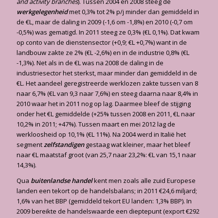
and activity branches
). Tussen 2004 en 2008 steeg de
werkgelegenheid
met 0,3% tot 2% p/j minder dan gemiddeld in
de €L, maar de daling in 2009 (-1,6 om -1,8%) en 2010 (-0,7 om
-0,5%) was gematigd. In 2011 steeg ze 0,3% (€L 0,1%). Dat kwam
op conto van de dienstensector (+0,9; €L +0,7%) want in de
landbouw zakte ze 2% (€L -2,6%) en in de industrie 0,8% (€L
-1,3%). Net als in de €L was na 2008 de daling in de
industriesector het sterkst, maar minder dan gemiddeld in de
€L. Het aandeel geregistreerde werklozen zakte tussen van 8
naar 6,7% (€L van 9,3 naar 7,6%) en steeg daarna naar 8,4% in
2010 waar het in 2011 nog op lag. Daarmee bleef de stijging
onder het €L gemiddelde (+25% tussen 2008 en 2011, €L naar
10,2% in 2011; +47%). Tussen maart en mei 2012 lag de
werkloosheid op 10,1% (€L 11%). Na 2004 werd in Italië het
segment
zelfstandigen
gestaag wat kleiner, maar het bleef
naar €L maatstaf groot (van 25,7 naar 23,2%: €L van 15,1 naar
14,3%).
Qua
buitenlandse handel
kent men zoals alle zuid Europese
landen een tekort op de handelsbalans; in 2011 €24,6 miljard;
1,6% van het BBP (gemiddeld tekort EU landen: 1,3% BBP). In
2009 bereikte de handelswaarde een dieptepunt (export €292