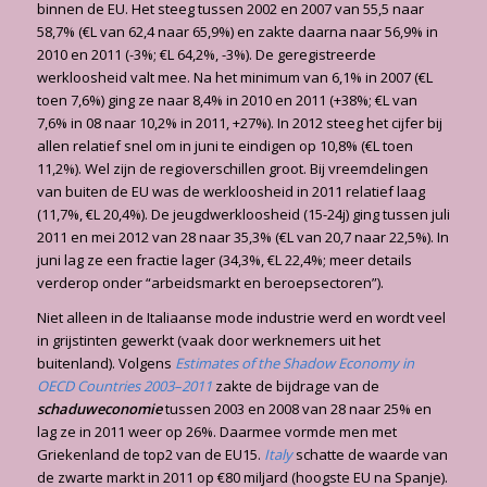
binnen de EU. Het steeg tussen 2002 en 2007 van 55,5 naar
58,7% (€L van 62,4 naar 65,9%) en zakte daarna naar 56,9% in
2010 en 2011 (-3%; €L 64,2%, -3%). De geregistreerde
werkloosheid valt mee. Na het minimum van 6,1% in 2007 (€L
toen 7,6%) ging ze naar 8,4% in 2010 en 2011 (+38%; €L van
7,6% in 08 naar 10,2% in 2011, +27%). In 2012 steeg het cijfer bij
allen relatief snel om in juni te eindigen op 10,8% (€L toen
11,2%). Wel zijn de regioverschillen groot. Bij vreemdelingen
van buiten de EU was de werkloosheid in 2011 relatief laag
(11,7%, €L 20,4%). De jeugdwerkloosheid (15-24j) ging tussen juli
2011 en mei 2012 van 28 naar 35,3% (€L van 20,7 naar 22,5%). In
juni lag ze een fractie lager (34,3%, €L 22,4%; meer details
verderop onder “arbeidsmarkt en beroepsectoren”).
Niet alleen in de Italiaanse mode industrie werd en wordt veel
in grijstinten gewerkt (vaak door werknemers uit het
buitenland). Volgens
Estimates of the Shadow Economy in
OECD Countries 2003–2011
zakte de bijdrage van de
schaduweconomie
tussen 2003 en 2008 van 28 naar 25% en
lag ze in 2011 weer op 26%. Daarmee vormde men met
Griekenland de top2 van de EU15.
Italy
schatte de waarde van
de zwarte markt in 2011 op €80 miljard (hoogste EU na Spanje).