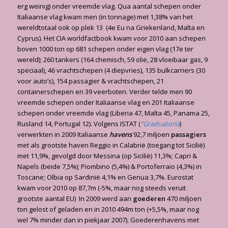
erg weinig) onder vreemde vlag. Qua aantal schepen onder
Italiaanse vlag kwam men (in tonnage) met 1,38% van het
wereldtotaal ook op plek 13 (4e Eu na Griekenland, Malta en
Cyprus). Het CIA worldfactbook kwam voor 2010 aan schepen
boven 1000 ton op 681 schepen onder eigen vlag (17e ter
wereld); 260 tankers (164 chemisch, 59 olie, 28 vloeibaar gas, 9
speciaal), 46 vrachtschepen (4 diepvries), 135 bulkcarriers (30
voor auto’s), 154 passagier & vrachtschepen, 21
containerschepen en 39 veerboten. Verder telde men 90
vreemde schepen onder Italiaanse vlag en 201 Italiaanse
schepen onder vreemde vlag (Liberia 47, Malta 45, Panama 25,
Rusland 14, Portugal 12). Volgens ISTAT (
“Graduatoria
)
verwerkten in 2009 Italiaanse
havens
92,7 miljoen
passagiers
met als grootste haven Reggio in Calabrië (toegang tot Sicilië)
met 11,9%, gevolgd door Messina (op Sicilië) 11,3%; Capri &
Napels (beide 7,5%); Piombino (5,4%) & Portoferraio (4,3%) in
Toscane; Olbia op Sardinië 4,1% en Genua 3,7%. Eurostat
kwam voor 2010 op 87,7m (-5%, maar nog steeds veruit
grootste aantal EU) In 2009 werd aan
goederen
470 miljoen
ton gelost of geladen en in 2010 494m ton (+5,5%, maar nog
wel 7% minder dan in piekjaar 2007). Goederenhavens met