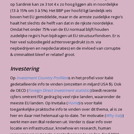
op Sardinië kan ze 3 tot 4 x zo hoog liggen als in noordelijke
(13 à 15% om 3 à 5%). Het BBP per hoofd ligt landelijk iets
boven het EU gemiddelde, maar in de armste zuidelijke regio’s
haalt het slechts de helft van dat in de rijkste noordelijke.
Omdat het onder 75% van de EU normaal blijft houden
zuidelijke regio’s hun bijdragen uit EU structuurfondsen. Er is
hier veel subsidiegeld achterovergedrukt (o.m. via
nepbedrijven en nepdeclaraties) en de invloed van corruptie
& criminaliteit bleef er relatief groot.
Investering
Op
Investment Country Profiles
is in het profiel voor Italië
gedetailleerde info te vinden (omzetten in miljard USA $). Ook
de OECD (
Foreign Direct Investment statistics
) biedt recente
cijfers omtrent FDI gedrag bij veel rijke landen, waaronder de
meeste EU landen. Op Invitalia (
Home
) is voor Italië
toegankelijke praktische info te vinden over dit thema, al is ze
hier en daar niet helemaal up-to-date. Ter motivatie (
Why Italy
)
werkt men een 8tal redenen uit. Verder is daar info over
locatie en infrastructuur, knowhow en research, human