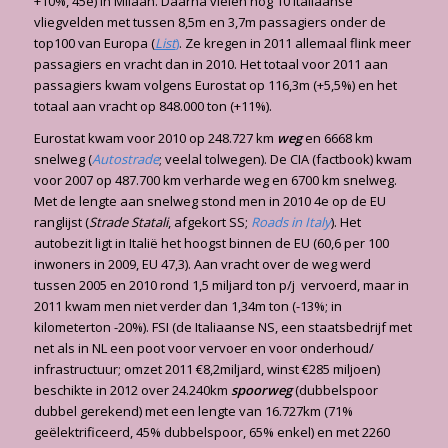
+10%, 45e) in Milaan. Daarna vielen nog 10 Italiaanse
vliegvelden met tussen 8,5m en 3,7m passagiers onder de
top100 van Europa (
List
)
. Ze kregen in 2011 allemaal flink meer
passagiers en vracht dan in 2010. Het totaal voor 2011 aan
passagiers kwam volgens Eurostat op 116,3m (+5,5%) en het
totaal aan vracht op 848.000 ton (+11%).
Eurostat kwam voor 2010 op 248.727 km
weg
en 6668 km
snelweg (
Autostrade
; veelal tolwegen). De CIA (factbook) kwam
voor 2007 op 487.700 km verharde weg en 6700 km snelweg.
Met de lengte aan snelweg stond men in 2010 4e op de EU
ranglijst (
Strade Statali
, afgekort SS;
Roads in Italy
). Het
autobezit ligt in Italië het hoogst binnen de EU (60,6 per 100
inwoners in 2009, EU 47,3). Aan vracht over de weg werd
tussen 2005 en 2010 rond 1,5 miljard ton p/j vervoerd, maar in
2011 kwam men niet verder dan 1,34m ton (-13%; in
kilometerton -20%). FSI (de Italiaanse NS, een staatsbedrijf met
net als in NL een poot voor vervoer en voor onderhoud/
infrastructuur; omzet 2011 €8,2miljard, winst €285 miljoen)
beschikte in 2012 over 24.240km
spoorweg
(dubbelspoor
dubbel gerekend) met een lengte van 16.727km (71%
geëlektrificeerd, 45% dubbelspoor, 65% enkel) en met 2260