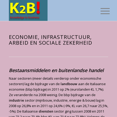
ECONOMIE, INFRASTRUCTUUR,
ARBEID EN SOCIALE ZEKERHEID
Bestaansmiddelen en buitenlandse handel
Naar sectoren (meer details verderop onder economische
sectoren) lag de bijdrage van de
landbouw
aan de Italiaanse
economie (bbp bijdrage) in 2011 op 2% (eurolanden €L 1,7%).
Ze veranderde na 2008 weinig. De bbp bijdrage van de
industrie
sector (mijnbouw, industrie, energie & bouw) lag in
2008 op 26,8% en in 2011 op 24,6% (-9%, €L van 26,7 naar 25,5%,
-5%). De Italiaanse
diensten
sector ging tussen 2008 en 2011
van 71,2 naar 73,4% bbp (€L van 71,6 naar 72,8%). Volgens de