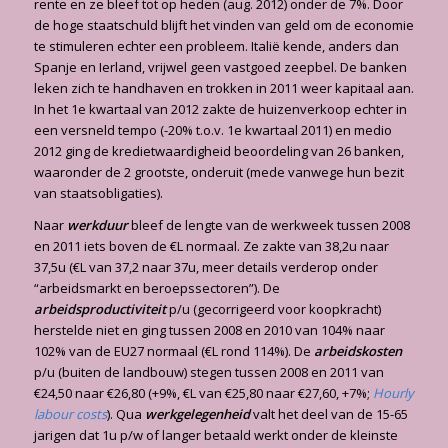
rente en ze bleef tot op heden (aug. 2012) onder de 7%. Door
de hoge staatschuld blijft het vinden van geld om de economie
te stimuleren echter een probleem. Italië kende, anders dan
Spanje en Ierland, vrijwel geen vastgoed zeepbel. De banken
leken zich te handhaven en trokken in 2011 weer kapitaal aan.
In het 1e kwartaal van 2012 zakte de huizenverkoop echter in
een versneld tempo (-20% t.o.v. 1e kwartaal 2011) en medio
2012 ging de kredietwaardigheid beoordeling van 26 banken,
waaronder de 2 grootste, onderuit (mede vanwege hun bezit
van staatsobligaties).
Naar
werkduur
bleef de lengte van de werkweek tussen 2008
en 2011 iets boven de €L normaal. Ze zakte van 38,2u naar
37,5u (€L van 37,2 naar 37u, meer details verderop onder
“arbeidsmarkt en beroepssectoren”). De
arbeidsproductiviteit
p/u (gecorrigeerd voor koopkracht)
herstelde niet en ging tussen 2008 en 2010 van 104% naar
102% van de EU27 normaal (€L rond 114%). De
arbeidskosten
p/u (buiten de landbouw) stegen tussen 2008 en 2011 van
€24,50 naar €26,80 (+9%, €L van €25,80 naar €27,60, +7%;
Hourly
labour costs
). Qua
werkgelegenheid
valt het deel van de 15-65
jarigen dat 1u p/w of langer betaald werkt onder de kleinste