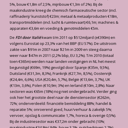
5%, bouw €1,8m of 2,5%, mijnbouw €1,3m of 2%). Bij de
maakindustrie kreeg de chemisch farmaceutische sector (incl.
raffinaderij/ kunststof) €23m; metaal & metaalproducten €18m,
transportmiddelen (incl. lucht & ruimtevaart) €6,1m; machines &
apparaten €3,6m en voeding & genotmiddelen €5m.
De
FDI door Italië
kwam t/m 2011 op $512miljard (±€390m) en
volgens Eurostat op 23,3% van het BBP (EU 57%). De uitstroom
zakte van $91m in 2007 naar $21m in 2009 en steeg daarna
weer naar $47m in 2011 (2,2% bbp, EU 3,2%). T/m 2010 (totaal
toen €365m) werden naar landen vestigingen in NL het meest
begunstigd (€69m, 19%) gevolgd door Spanje (€35m, 9,5%),
Duitsland (€31,3m, 8,3%), Frankrijk (€27,7m, 8,5%), Oostenrijk
(€24,4m, 6,6%), USA (€20,4m, 5,7%), België (€13,6m, 3,7%), UK
(€13m, 3,6%), Polen (€10,9m; 3%) en Ierland (€10m, 2,8%). Naar
sectoren was €65m (18%) nog niet ondergebracht. Verder ging
ook hier het grootste deel naar de dienstensector (€262m,
72%; onderverdeeld: financiële bemiddeling 88%; handel &
reparatie 5%; onroerend goed, huur/verhuur & zakelijk 5%;
vervoer, opslag & communicatie 1,7%, horeca & overige 0,5%).
Bij de industriesector was €37,2m onder gebracht (10%;
maakindustrie €34,8m/ 94%, bouw 3,2%, nutsbedrijven 2,7%).