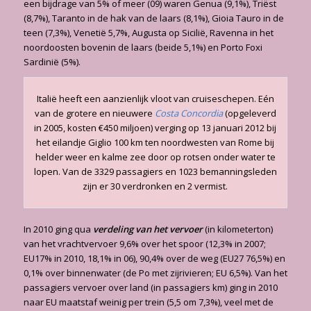
een bijdrage van 5% of meer (09) waren Genua (9,1%), Triëst
(8,7%), Taranto in de hak van de laars (8,1%), Gioia Tauro in de
teen (7,3%), Venetië 5,7%, Augusta op Sicilië, Ravenna in het
noordoosten bovenin de laars (beide 5,1%) en Porto Foxi
Sardinië (5%).
Italië heeft een aanzienlijk vloot van cruiseschepen. Eén
van de grotere en nieuwere
Costa Concordia
(opgeleverd
in 2005, kosten €450 miljoen) verging op 13 januari 2012 bij
het eilandje Giglio 100 km ten noordwesten van Rome bij
helder weer en kalme zee door op rotsen onder water te
lopen. Van de 3329 passagiers en 1023 bemanningsleden
zijn er 30 verdronken en 2 vermist.
In 2010 ging qua
verdeling van het vervoer
(in kilometerton)
van het vrachtvervoer 9,6% over het spoor (12,3% in 2007;
EU17% in 2010, 18,1% in 06), 90,4% over de weg (EU27 76,5%) en
0,1% over binnenwater (de Po met zijrivieren; EU 6,5%). Van het
passagiers vervoer over land (in passagiers km) ging in 2010
naar EU maatstaf weinig per trein (5,5 om 7,3%), veel met de