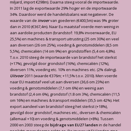
miljard, import €298m). Daarna steeg vooral de importwaarde.
In 2011 lag de exportwaarde 29% hoger en de importwaarde
34%. Daardoor werd de handelsbalans wat negatiever. De
waarde van de
invoer
van goederen (€400,5m) was 9% groter
dan in 2010 (€367,4m). Naar Eu maatstaf voerde men weinig in
aan aardolie producten (brandstof: 19,8% invoerwaarde, EU
25,5%) en machines & transport uitrusting (25 om 30%) en veel
aan diversen (26 om 25%), voeding & genotsmiddelen (8,5 om
5,5%), chemicaliën (14 om 9%) en grondstoffen (5,4 om 4,8%).
T.o.v. 2010 steeg de importwaarde van brandstof het sterkst
(+17%), gevolgd door grondstof (16%), chemicaliën (12%),
diversen 11%, voeding etc. 10% en machines etc. (2% daling).
Uitvoer
2011 (waarde €376m; +11,5% t.o.v. 2010). Men voerde
naar EU maatstaf veel uit aan diversen (36,6 om 23%) en
voeding & genotsmiddelen (7,1 om 6%) en weinig aan
brandstof (2,4 om 6%), grondstof (1.8 om 3%), chemicaliën (11,5
om 16%) en machines & transport middelen (35,5 om 42%). Het
export aandeel van brandstof steeg het sterkst (+18%),
gevolgd door grondstof, machines etc., diversen & chemicaliën
(allemaal +10) en voeding & genotsmiddelen (+8%). Tussen
2000 en 2003 steeg de
bijdrage van EU27 landen
in de handel