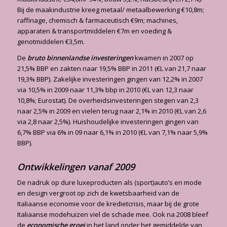
Bij de maakindustrie kreeg metaal/ metaalbewerking €10,8m;
raffinage, chemisch & farmaceutisch €9m; machines,
apparaten & transportmiddelen €7m en voeding &
genotmiddelen €3,5m.
De
bruto binnenlandse
investeringen
kwamen in 2007 op
21,5% BBP en zakten naar 19,5% BBP in 2011 (€L van 21,7 naar
19,3% BBP). Zakelijke investeringen gingen van 12,2% in 2007
via 10,5% in 2009 naar 11,3% bbp in 2010 (€L van 12,3 naar
10,8%; Eurostat). De overheidsinvesteringen stegen van 2,3
naar 2,5% in 2009 en vielen terug naar 2,1% in 2010 (€L van 2,6
via 2,8 naar 2,5%). Huishoudelijke investeringen gingen van
6,7% BBP via 6% in 09 naar 6,1% in 2010 (€L van 7,1% naar 5,9%
BBP).
Ontwikkelingen vanaf 2009
De nadruk op dure luxeproducten als (sport)auto’s en mode
en design vergroot op zich de kwetsbaarheid van de
Italiaanse economie voor de kredietcrisis, maar bij de grote
Italiaanse modehuizen viel de schade mee. Ook na 2008 bleef
de
economische groei
in het land onder het gemiddelde van