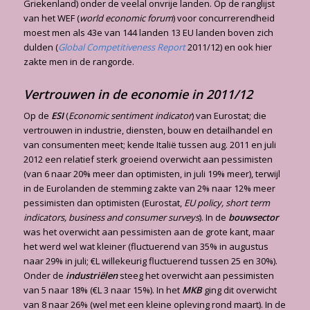
Griekenland) onder de veelal onvrije landen. Op de ranglijst
van het WEF (
world economic forum
) voor concurrerendheid
moest men als 43e van 144 landen 13 EU landen boven zich
dulden (
Global Competitiveness Report
2011/12) en ook hier
zakte men in de rangorde.
Vertrouwen in de economie in 2011/12
Op de
ESI
(
Economic sentiment indicator
) van Eurostat; die
vertrouwen in industrie, diensten, bouw en detailhandel en
van consumenten meet; kende Italië tussen aug. 2011 en juli
2012 een relatief sterk groeiend overwicht aan pessimisten
(van 6 naar 20% meer dan optimisten, in juli 19% meer), terwijl
in de Eurolanden de stemming zakte van 2% naar 12% meer
pessimisten dan optimisten (Eurostat,
EU policy, short term
indicators, business and consumer surveys
). In de
bouwsector
was het overwicht aan pessimisten aan de grote kant, maar
het werd wel wat kleiner (fluctuerend van 35% in augustus
naar 29% in juli; €L willekeurig fluctuerend tussen 25 en 30%).
Onder de
industriëlen
steeg het overwicht aan pessimisten
van 5 naar 18% (€L 3 naar 15%). In het
MKB
ging dit overwicht
van 8 naar 26% (wel met een kleine opleving rond maart). In de