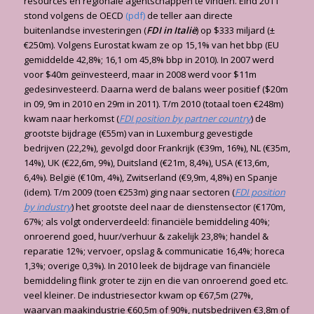
resources en regionale agentschappen te vinden. Eind 2011
stond volgens de OECD
(pdf)
de teller aan directe
buitenlandse investeringen (
FDI in Italië
) op $333 miljard (±
€250m). Volgens Eurostat kwam ze op 15,1% van het bbp (EU
gemiddelde 42,8%; 16,1 om 45,8% bbp in 2010). In 2007 werd
voor $40m geïnvesteerd, maar in 2008 werd voor $11m
gedesinvesteerd. Daarna werd de balans weer positief ($20m
in 09, 9m in 2010 en 29m in 2011). T/m 2010 (totaal toen €248m)
kwam naar herkomst (
FDI position by partner country
) de
grootste bijdrage (€55m) van in Luxemburg gevestigde
bedrijven (22,2%), gevolgd door Frankrijk (€39m, 16%), NL (€35m,
14%), UK (€22,6m, 9%), Duitsland (€21m, 8,4%), USA (€13,6m,
6,4%). België (€10m, 4%), Zwitserland (€9,9m, 4,8%) en Spanje
(idem). T/m 2009 (toen €253m) ging naar sectoren (
FDI position
by industry
) het grootste deel naar de dienstensector (€170m,
67%; als volgt onderverdeeld: financiële bemiddeling 40%;
onroerend goed, huur/verhuur & zakelijk 23,8%; handel &
reparatie 12%; vervoer, opslag & communicatie 16,4%; horeca
1,3%; overige 0,3%). In 2010 leek de bijdrage van financiële
bemiddeling flink groter te zijn en die van onroerend goed etc.
veel kleiner. De industriesector kwam op €67,5m (27%,
waarvan maakindustrie €60,5m of 90%, nutsbedrijven €3,8m of