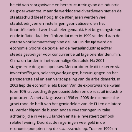
beleid van reorganisatie en herstructurering van de industrie
de groei weer toe, maar de werkloosheid verdween niet en de
staatsschuld bleef hoog. In de 90er jaren werden veel
staatsbedrijven en instellin­gen geprivatiseerd en het
financiële beleid werd stabieler gemaakt. Het begrotingstekort
en de inflatie daalden flink zodat men in 1999 voldeed aan de
criteria voor lidmaatschap van de EMU. In die tijd werd de
economie (vooral de textiel en de metaalindustrie) echter
steeds gevoeliger voor concurrentie uit lagelonenlanden, m.n.
China en landen in het voormalige Oostblok. Na 2001
stagneerde de groei opnieuw. Men pro­beerde dit te keren via
invoerheffingen, belastingverlagingen, bezuinigingen op het
pensioenstelsel en een versoepeling van de arbeidsmarkt. In
2003 liep de economie iets beter. Van de exportwaarde kwam
toen 10% uit voeding & genotsmiddelen en de rest uit industrie
producten. Al met al lag tussen 1996 en 2008 de economische
groei rond de helft van het gemiddelde van de EU en de latere
€L. Verder blijven de buitenlandse investeringen in Italië
achter bij die in veel EU landen en Italië investeert zelf ook
relatief weinig. Doordat de regeringen veel geld in de
economie pompten liep de staatsschuld op. Tussen 1999 en