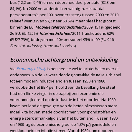
bus (12,2 om 9,4%) en een doorsnee deel per auto (82,3 om
84,1%). Na 2000 veranderde hier weinig in. Het aantal
personenauto’s per 100 inwoners steeg tussen 2000 en 2010
relatief weinig (van 57,2 naar 60,6%), maar bleef het grootst
binnen de Eu.
Mobiele tele­foondichtheid
2009: 151% (gedeeld
2e EU, EU 125%).
Internetdichtheid
2011: huishoudens 62%
(EU27 73%), bedrijven met 10+ personeel 95% in 09 (EU 94%,
Eurostat: industry, trade and services
).
Economische achtergrond en ontwikkeling
Via
Economy of Italy
is het meeste wel te achterhalen over dit
onderwerp. Na de 2e wereldoorlog ontwikkelde Italië zich snel
tot een modern industrieland en tussen 1950 en 1980
verdubbelde het BBP per hoofd van de bevolking. De staat
had een flinke vinger in de pap bij een economie die
voornamelijk dreef op de industrie in het noorden. Na 1980
kwam het land de gevolgen van de beide oliecrisissen maar
moeilijk te boven, mede doordat men voor grondstoffen en
energie sterk afhankelijk is van het buitenland. Tussen 1980
en 1988 lag de economische groei op 1,3% p/j gemiddeld en
werkloosheid en inflatie stegen. Vanaf 1989 nam door een