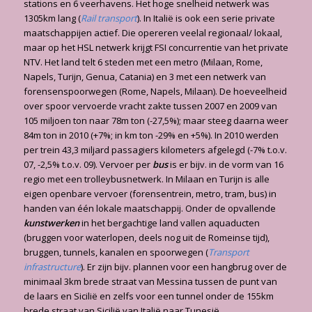
stations en 6 veerhavens. Het hoge snelheid netwerk was
1305km lang (
Rail transport
). In Italië is ook een serie private
maatschappijen actief. Die opereren veelal regionaal/ lokaal,
maar op het HSL netwerk krijgt FSI concurrentie van het private
NTV. Het land telt 6 steden met een metro (Milaan, Rome,
Napels, Turijn, Genua, Catania) en 3 met een netwerk van
forensenspoorwegen (Rome, Napels, Milaan). De hoeveelheid
over spoor vervoerde vracht zakte tussen 2007 en 2009 van
105 miljoen ton naar 78m ton (-27,5%); maar steeg daarna weer
84m ton in 2010 (+7%; in km ton -29% en +5%). In 2010 werden
per trein 43,3 miljard passagiers kilometers afgelegd (-7% t.o.v.
07, -2,5% t.o.v. 09). Vervoer per
bus
is er bijv. in de vorm van 16
regio met een trolleybusnetwerk. In Milaan en Turijn is alle
eigen openbare vervoer (forensentrein, metro, tram, bus) in
handen van één lokale maatschappij. Onder de opvallende
kunstwerken
in het bergachtige land vallen aquaducten
(bruggen voor waterlopen, deels nog uit de Romeinse tijd),
bruggen, tunnels, kanalen en spoorwegen (
Transport
infrastructure
). Er zijn bijv. plannen voor een hangbrug over de
minimaal 3km brede straat van Messina tussen de punt van
de laars en Sicilië en zelfs voor een tunnel onder de 155km
brede straat van Sicilië van Italië naar Tunesië.