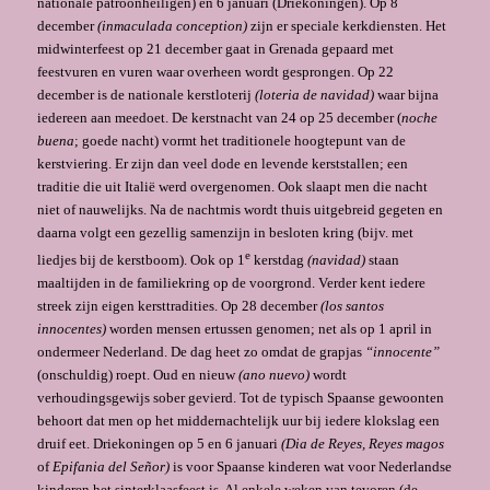
nationale patroonheiligen) en 6 januari (Driekoningen). Op 8
december
(inmaculada conception)
zijn er speciale kerkdiensten. Het
midwinterfeest op 21 december gaat in Grenada gepaard met
feestvuren en vuren waar overheen wordt gesprongen. Op 22
december is de natio­nale kerstloterij
(loteria de navidad)
waar bijna
iedereen aan meedoet. De kerstnacht van 24 op 25 december (
noche
buena
; goede nacht) vormt het traditionele hoogtepunt van de
kerstviering. Er zijn dan veel dode en levende kerststallen; een
traditie die uit Italië werd overgenomen. Ook slaapt men die nacht
niet of nauwelijks. Na de nachtmis wordt thuis uitgebreid gegeten en
daarna volgt een gezellig samenzijn in besloten kring (bijv. met
e
liedjes bij de kerstboom). Ook op 1
kerstdag
(navidad)
staan
maaltijden in de familiekring op de voorgrond. Verder kent iedere
streek zijn eigen kersttradities. Op 28 december
(los santos
innocentes)
worden mensen ertussen genomen; net als op 1 april in
ondermeer Nederland. De dag heet zo omdat de grapjas
“innocente”
(onschuldig) roept. Oud en nieuw
(ano nuevo)
wordt
verhoudingsgewijs sober gevierd. Tot de typisch Spaanse gewoonten
behoort dat men op het middernachtelijk uur bij iedere klokslag een
druif eet. Driekonin­gen op 5 en 6 januari
(
Dia de Reyes, Reyes magos
of
Epifania del Señor
)
is voor Spaanse kinderen wat voor Nederlandse
kinderen het sinterklaasfeest is. Al enkele weken van tevoren (de