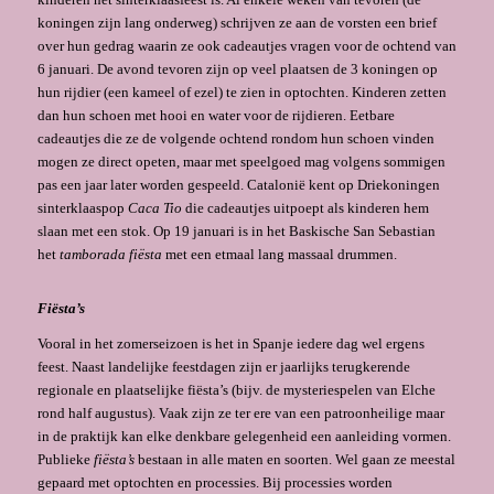
koningen zijn lang onderweg) schrij­ven ze aan de vorsten een brief
over hun gedrag waarin ze ook cadeautjes vragen voor de ochtend van
6 januari. De avond tevoren zijn op veel plaatsen de 3 koningen op
hun rijdier (een kameel of ezel) te zien in optochten. Kinderen zetten
dan hun schoen met hooi en water voor de rijdieren. Eetbare
cadeautjes die ze de volgende ochtend rondom hun schoen vinden
mogen ze direct opeten, maar met speelgoed mag volgens sommigen
pas een jaar later worden gespeeld. Catalonië kent op Driekoningen
sinterklaaspop
Caca Tio
die cadeautjes uitpoept als kinderen hem
slaan met een stok. Op 19 januari is in het Baskische San Sebastian
het
tamborada fiësta
met een etmaal lang massaal drummen.
Fiësta’s
Vooral in het zomerseizoen is het in Spanje iedere dag wel ergens
feest. Naast landelijke feestdagen zijn er jaarlijks terugkerende
regionale en plaatselijke fiësta’s (bijv. de myste­riespelen van Elche
rond half augustus). Vaak zijn ze ter ere van een patroonheilige maar
in de praktijk kan elke denkbare gelegenheid een aanleiding vormen.
Publieke
fiësta’s
bestaan in alle maten en soorten. Wel gaan ze meestal
gepaard met optochten en pro­cessies. Bij processies worden