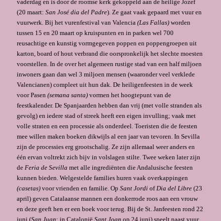
vaderdag en is door de roomse kerk gekoppeld aan de heilige Jozef
(20 maart:
San José dia del Padre
). Ze gaat vaak gepaard met vuur en
vuurwerk. Bij het vurenfestival van Valencia
(Las Fallas)
worden
tussen 15 en 20 maart op kruispunten en in parken wel 700
reusachtige en kunstig vormgegeven poppen en poppengroepen uit
karton, board of hout verbrand die oorspronkelijk het slechte moesten
voorstellen. In de over het algemeen rustige stad van een half miljoen
inwoners gaan dan wel 3 miljoen mensen (waaronder veel verklede
Valencianen) compleet uit hun dak. De heiligenfeesten in de week
voor Pasen
(semana santa)
vormen het hoogtepunt van de
feestkalender. De Spanjaarden hebben dan vrij (met volle stranden als
gevolg) en iedere stad of streek heeft een eigen invulling; vaak met
volle straten en een processie als onderdeel. Toeristen die de feesten
mee willen maken boeken dikwijls al een jaar van tevoren. In Sevilla
zijn de processies erg grootschalig. Ze zijn allemaal weer anders en
één ervan voltrekt zich bijv in volslagen stilte. Twee weken later zijn
de
Feria de Sevilla
met alle ingrediënten die Andalusische feesten
kunnen bieden. Welgestelde families huren vaak overkappingen
(casetas)
voor vrienden en familie. Op
Sant Jordi
of
Dia del Libre
(23
april) geven Catalaanse mannen een donkerrode roos aan een vrouw
en deze geeft hen er een boek voor terug. Bij de St. Janfeesten rond 22
juni (
San Juan
; in Catalonië
Sant Joan
op 24 juni) speelt naast vuur