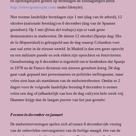
en openingstijden gelden op feestdagen de zondagsregels (bron
http://www.spainexpat.com/
onder lifestyle).
Niet roomse landelijke feestdagen zijn 1 mei (dag van de arbeid), 12
oktober (nationale feestdag) en 6 december (dag van de Spaanse
grondwet). Op 1 mei
(fiësta del trabajo)
zijn er vaak grote
demonstraties in stadscentra. De datum 12 oktober (Spanje dag/
Dia
de la Hispanidad
) is gekoppeld aan de dag waarop Columbus voet
aan wal zette in de nieuwe wereld. In Madrid is dan een grote optocht
en een militaire parade en ook elders zijn optochten en festiviteiten.
Grondwetsdag op 6 december is ingesteld om te herdenken dat Spanje
in 1978 na de Franco dictatuur een nieuwe grondwet kreeg. De dag
gaat vaak gepaard met protestmarsen en politieke stellingname, maar
velen zien haar als startdatum van de midwinterfeesten. Omdat ze 2
dagen voor de volgende landelijke feestdag 8 december is nemen
velen een dag of (afhankelijk van hoe de dag valt) een hele week vrij.
Daarmee krijgt dan de langste
puente
van het jaar gestalte.
Feesten in december en januari
De midwintervieringen spelen zich af tussen 8 december (de viering
van de onbevlekte ontvangstenis van de heilige maagd; één van de