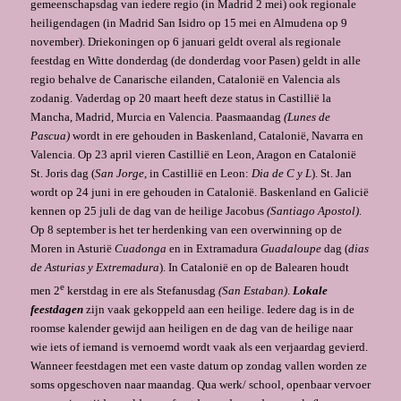
gemeenschapsdag van iedere regio (in Madrid 2 mei) ook regionale
heiligendagen (in Madrid San Isidro op 15 mei en Almudena op 9
november). Driekoningen op 6 januari geldt overal als regionale
feestdag en Witte donderdag (de donderdag voor Pasen) geldt in alle
regio behalve de Canarische eilanden, Catalonië en Valencia als
zodanig. Vaderdag op 20 maart heeft deze status in Castillië la
Mancha, Madrid, Murcia en Valencia. Paasmaandag
(Lunes de
Pascua)
wordt in ere gehouden in Baskenland, Catalonië, Navarra en
Valencia. Op 23 april vieren Castillië en Leon, Aragon en Catalonië
St. Joris dag (
San Jorge
, in Castillië en Leon:
Dia de C y L
). St. Jan
wordt op 24 juni in ere gehouden in Catalonië. Baskenland en Galicië
kennen op 25 juli de dag van de heilige Jacobus
(Santiago Apostol)
.
Op 8 september is het ter herdenking van een overwinning op de
Moren in Asturië
Cuadonga
en in Extramadura
Guadaloupe
dag (
dias
de Asturias y Extremadura
). In Catalonië en op de Balearen houdt
e
men 2
kerstdag in ere als Stefanusdag
(San Estaban)
.
Lokale
feestdagen
zijn vaak gekoppeld aan een heilige. Iedere dag is in de
roomse kalender gewijd aan heiligen en de dag van de heilige naar
wie iets of iemand is vernoemd wordt vaak als een verjaardag gevierd.
Wanneer feestdagen met een vaste datum op zondag vallen worden ze
soms opgeschoven naar maandag. Qua werk/ school, openbaar vervoer