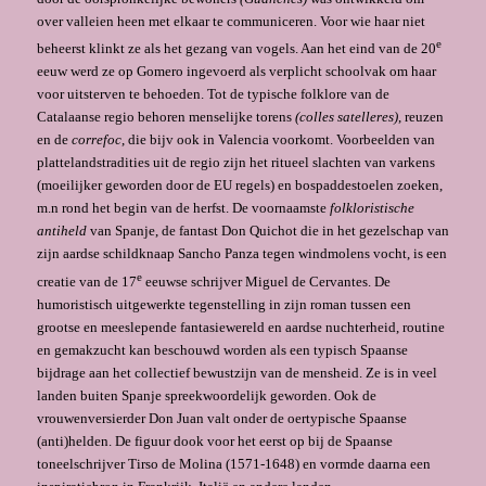
over valleien heen met elkaar te communiceren. Voor wie haar niet
e
beheerst klinkt ze als het gezang van vogels. Aan het eind van de 20
eeuw werd ze op Gomero ingevoerd als verplicht schoolvak om haar
voor uitsterven te behoeden. Tot de typische folklore van de
Catalaanse regio behoren menselijke torens
(colles satelleres)
, reuzen
en de
correfoc
, die bijv ook in Valencia voorkomt. Voorbeelden van
plattelandstradities uit de regio zijn het ritueel slachten van varkens
(moeilijker geworden door de EU regels) en bospaddestoelen zoeken,
m.n rond het begin van de herfst. De voornaamste
folkloristische
antiheld
van Spanje, de fantast Don Quichot die in het gezelschap van
zijn aardse schildknaap Sancho Panza tegen windmolens vocht, is een
e
creatie van de 17
eeuwse schrijver Miguel de Cervantes. De
humoristisch uitgewerkte tegenstelling in zijn roman tussen een
grootse en meeslepende fantasiewereld en aardse nuchterheid, routine
en gemakzucht kan beschouwd worden als een typisch Spaanse
bijdrage aan het collectief bewustzijn van de mensheid. Ze is in veel
landen buiten Spanje spreekwoordelijk geworden. Ook de
vrouwenversierder Don Juan valt onder de oertypische Spaanse
(anti)helden. De figuur dook voor het eerst op bij de Spaanse
toneelschrijver Tirso de Molina (1571-1648) en vormde daarna een