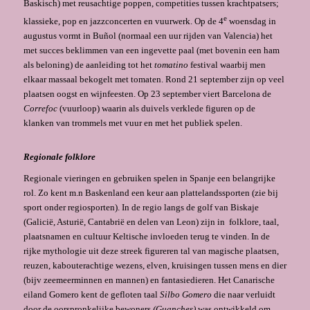
Baskisch) met reusachtige poppen, competities tussen krachtpatsers;
e
klassieke, pop en jazzconcerten en vuurwerk. Op de 4
woensdag in
augustus vormt in Buñol (normaal een uur rijden van Valencia) het
met succes beklimmen van een ingevette paal (met bovenin een ham
als beloning) de aanleiding tot het
tomatino
festival waarbij men
elkaar massaal bekogelt met tomaten. Rond 21 september zijn op veel
plaatsen oogst en wijnfeesten. Op 23 september viert Barcelona de
Correfoc
(vuurloop) waarin als duivels verklede figuren op de
klanken van trommels met vuur en met het publiek spelen.
Regionale folklore
Regionale vieringen en gebruiken spelen in Spanje een belangrijke
rol. Zo kent m.n Baskenland een keur aan plattelandssporten (zie bij
sport onder regiosporten). In de regio langs de golf van Biskaje
(Galicië, Asturië, Cantabrië en delen van Leon) zijn in folklore, taal,
plaatsnamen en cultuur Keltische invloeden terug te vinden. In de
rijke mythologie uit deze streek figureren tal van magische plaatsen,
reuzen, kabouterachtige wezens, elven, kruisingen tussen mens en dier
(bijv zeemeerminnen en mannen) en fantasiedieren. Het Canarische
eiland Gomero kent de gefloten taal
Silbo Gomero
die naar verluidt
door de oorspronkelijke bewoners
(Guanches)
was ontwikkeld om