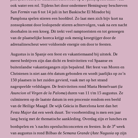
ook water een rol. Tijdens het door ondermeer Hemingway beschreven
San Fermin
van 6 tot 14 juli in het Baskische El Mirador bij
Pamplona spelen stieren een hoofdrol. Zo laat men zich bijv kort na
zonsop­komst door loslopende stieren achtervolgen, vaak na een nacht
doorhalen in een kroeg. Dit trekt veel ramptoeristen en tot genoegen
van de plaatselijke horeca krijgt ook menig kroegtijger door de
adrenalinescheut weer voldoende energie om door te feesten.
Augustus is in Spanje een feest en vakantiemaand bij uitstek. De
meest bedrijven zijn dan dicht en festiviteiten vol Spaanse en
buitenlandse vakantiegangers zijn bepalend. Het feest van Moren en
Christenen is niet aan één datum gebonden en wordt jaarlijks op zo’n
150 plaatsen in het zuiden ge­vierd, vaak met op het strand
nagespeelde veldslagen. De festiviteiten rond Maria Hemelvaart (
la
Asuncion
of
Virgen de la Paloma
) duren van 11 t/m 15 augustus. Ze
culmineren op de laatste datum in een processie rondom een beeld
van de Heilige Maagd. De wijk Gràcia in Barcelona kent dan het
Festa Major
dat een week duurt. Ter voorbereiding is men een jaar
lang bezig met de thematische aankleding. Overdag zijn er lunches en
e
bordspelen en ’s nachts openluchtconcerten en feesten. In de 3
week
van augustus is rond Bilbao de
Semana Grande
(
Aste Nagusia
op zijn