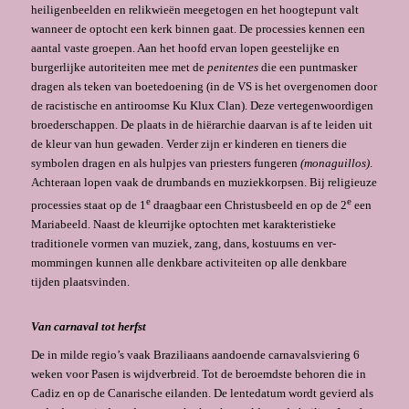
heiligenbeelden en relikwieën meegetogen en het hoog­tepunt valt
wanneer de optocht een kerk binnen gaat. De processies kennen een
aantal vaste groepen. Aan het hoofd ervan lopen geestelijke en
burgerlijke autoriteiten mee met de
penitentes
die een puntmasker
dragen als teken van boetedoening (in de VS is het overgenomen door
de racistische en antiroomse Ku Klux Clan). Deze vertegenwoordigen
broederschappen. De plaats in de hiërarchie daarvan is af te leiden uit
de kleur van hun gewaden. Verder zijn er kinderen en tieners die
symbolen dragen en als hulpjes van priesters fungeren
(monaguillos)
.
Achteraan lopen vaak de drumbands en muziekkorpsen. Bij religieuze
e
e
processies staat op de 1
draagbaar een Christusbeeld en op de 2
een
Mariabeeld. Naast de kleurrijke optochten met karakteristieke
traditionele vormen van muziek, zang, dans, kostuums en ver­
mommingen kunnen alle denkbare activiteiten op alle denkbare
tijden plaatsvinden.
Van carnaval tot herfst
De in milde regio’s vaak Braziliaans aandoende carnavalsviering 6
weken voor Pasen is wijd­verbreid. Tot de beroemdste behoren die in
Cadiz en op de Canarische eilanden. De lentedatum wordt gevierd als