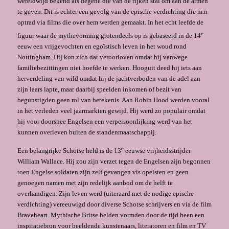
wereldwijd bekend als degene die van de rijken stal om aan de armen
te geven. Dit is echter een gevolg van de epische verdichting die m.n
optrad via films die over hem werden gemaakt. In het echt leefde de
e
figuur waar de mythevorming grotendeels op is gebaseerd in de 14
eeuw een vrijgevochten en egoïstisch leven in het woud rond
Nottingham. Hij kon zich dat veroorloven omdat hij vanwege
familiebezittingen niet hoefde te werken. Hooguit deed hij iets aan
herverdeling van wild omdat hij de jachtverboden van de adel aan
zijn laars lapte, maar daarbij speelden inkomen of bezit van
begunstigden geen rol van betekenis. Aan Robin Hood werden vooral
in het verleden veel jaarmarkten gewijd. Hij werd zo populair omdat
hij voor doorsnee Engelsen een verpersoonlijking werd van het
kunnen overleven buiten de standenmaatschappij.
e
Een belangrijke Schotse held is de 13
eeuwse vrijheidsstrijder
William Wallace. Hij zou zijn verzet tegen de Engelsen zijn begonnen
toen Engelse soldaten zijn zelf gevangen vis opeisten en geen
genoegen namen met zijn redelijk aanbod om de helft te
overhandigen. Zijn leven werd (uiteraard met de nodige epische
verdichting) vereeuwigd door diverse Schotse schrijvers en via de film
Braveheart. Mythische Britse helden vormden door de tijd heen een
inspiratiebron voor beeldende kunstenaars, literatoren en film en TV