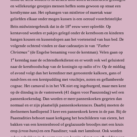
en willekeu­rige groepjes mensen heffen soms gewoon op straat een
kersthymne aan. Het ophangen van mistletoe of maretak waar
geliefden elkaar onder mogen kussen is een oeroud voor­christelijke
e
Brits midwintergebruik dat in de 18
eeuw weer opleefde. Op
kerstavond wor­den er pakjes gelegd onder de kerstboom en kinderen
hangen kousen en kussenslopen aan het voeteneind van hun bed. De
volgende ochtend vinden ze daar cadeautjes in van
“Father
Christmas”
(de Engelse benaming voor de kerstman). Velen gaan op
e
1
kerstdag naar de ochtendkerkdienst en er wordt ook wel geluisterd
naar de kerstboodschap van de koningin op radio of tv. Op de middag
of avond volgt dan het kerstdiner met geroosterde kalkoen, gans of
rundvlees en een kerstpudding met vrucht­jes, noten en geflambeerde
cognac. Het carnaval is in het VK niet erg ingeburgerd, maar men kent
op de dinsdag in de vastenweek (41 dagen voor Paaszondag) wel een
pannenkoekendag. Dan worden er meer pannenkoeken gegeten dan
normaal en er zijn plaatselijk pannenkoekenraces. Daarbij moeten de
deelnemers hardlopend 3 keer een pannenkoek keren in de pan. Bij de
Paastradities behoort naast kerkgang het be­schilderen van eieren, het
bakken van een krentenbrood of geglazuurde broodjes met een kruis
erop
(cross buns)
en een Paas­diner; vaak met lamsbout. Ook worden