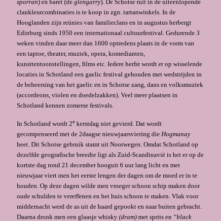
sporran
) en baret (de
glengarry
). De Schotse ruit in de uiteenlopende
clankleurcombinaties is te koop in zgn. tartanwinkels. In de
Hooglanden zijn reünies van familieclans en in augustus herbergt
Edinburg sinds 1950 een internationaal cultuurfestival. Gedurende 3
weken vinden daar meer dan 1600 optredens plaats in de vorm van
een taptoe, theater, muziek, opera, ko­medi­anten,
kunsttentoonstellingen, films etc. Iedere herfst wordt er op wisselende
loca­ties in Schotland een gaelic festival gehouden met wedstrijden in
de beheersing van het gaelic en in Schotse zang, dans en volksmuziek
(accordeons, violen en doedelzakken). Veel meer plaatsen in
Schotland kennen zomerse festivals.
e
In Schotland wordt 2
kerstdag niet gevierd. Dat wordt
gecompenseerd met de 2daagse nieuwjaarsviering die
Hogmanay
heet. Dit Schotse gebruik stamt uit Noor­wegen. Omdat Schotland op
dezelfde geografische breedte ligt als Zuid-Scandinavië is het er op de
kortste dag rond 21 december hooguit 6 uur lang licht en met
nieuwjaar viert men het eerste lengen der dagen om de moed er in te
houden. Op deze dagen wilde men vroeger schoon schip maken door
oude schulden te vereffenen en het huis schoon te maken. Vlak voor
middernacht werd de as uit de haard gepookt en naar buiten gebracht.
Daarna dronk men een glaasje whisky
(dram)
met sprits en
“black