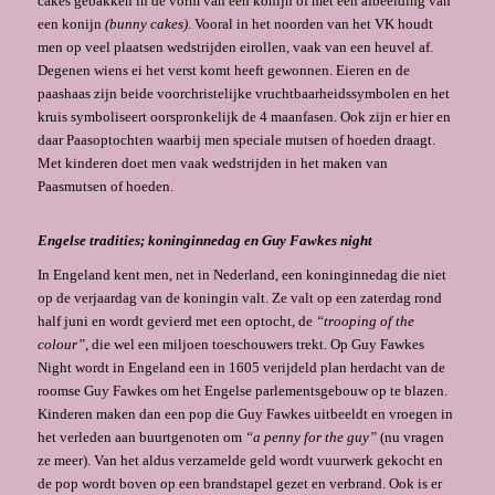
cakes gebakken in de vorm van een konijn of met een afbeelding van
een konijn
(bunny cakes)
. Vooral in het noorden van het VK houdt
men op veel plaatsen wedstrijden eirollen, vaak van een heuvel af.
Degenen wiens ei het verst komt heeft gewonnen. Eieren en de
paashaas zijn beide voorchristelijke vrucht­baarheidssymbolen en het
kruis symboliseert oorspronkelijk de 4 maanfasen. Ook zijn er hier en
daar Paasoptochten waarbij men speciale mutsen of hoeden draagt.
Met kinderen doet men vaak wedstrijden in het maken van
Paasmutsen of hoeden.
Engelse tradities; koninginnedag en Guy Fawkes night
In Engeland kent men, net in Nederland, een koninginnedag die niet
op de verjaardag van de ko­ningin valt. Ze valt op een zaterdag rond
half juni en wordt gevierd met een optocht, de
“trooping of the
colour”
, die wel een miljoen toeschouwers trekt. Op Guy Fawkes
Night wordt in Engeland een in 1605 verijdeld plan herdacht van de
roomse Guy Fawkes om het Engelse parlementsgebouw op te blazen.
Kinderen maken dan een pop die Guy Fawkes uitbeeldt en vroegen in
het verleden aan buurtgenoten om
“a penny for the guy”
(nu vragen
ze meer). Van het aldus verzamelde geld wordt vuurwerk gekocht en
de pop wordt boven op een brandstapel gezet en verbrand. Ook is er