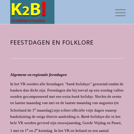
FEESTDAGEN EN FOLKLORE
Algemene en regionale feestdagen
In het VK worden alle feestdagen
“bank holidays”
genoemd omdat de
banken dan dicht zijn. Feestda­gen die bij toeval op een zondag vallen
worden gecompenseerd met een extra
bank holi­day
. Slechts de eerste
en laatste maandag van mei en de laatste maandag van augustus (in
e
Schotland de 1
maandag) zijn echter officiële vrije dagen waarop
banksluiting de enige directe aanleiding is.
Bank holidays
die in het
hele VK worden ge­vierd zijn nieuwjaarsdag, Goede Vrijdag en Pasen,
e
e
1 mei en 1
en 2
kerstdag. In het VK en Ierland en een aantal