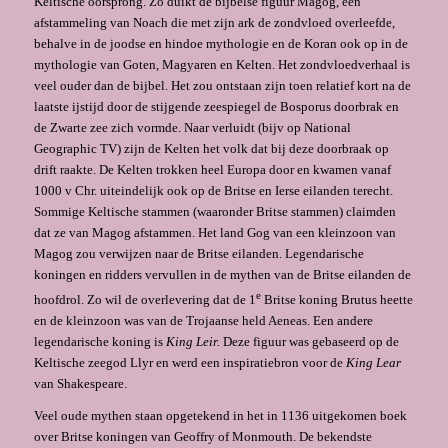
Keltische oorsprong. Zo duikt de bijbelse figuur Magog, een
afstammeling van Noach die met zijn ark de zondvloed overleefde,
behalve in de joodse en hindoe mythologie en de Koran ook op in de
mythologie van Goten, Magyaren en Kelten. Het zondvloedverhaal is
veel ouder dan de bijbel. Het zou ontstaan zijn toen relatief kort na de
laatste ijstijd door de stijgende zeespiegel de Bosporus doorbrak en
de Zwarte zee zich vormde. Naar verluidt (bijv op National
Geographic TV) zijn de Kelten het volk dat bij deze doorbraak op
drift raakte. De Kelten trokken heel Europa door en kwamen vanaf
1000 v Chr. uiteindelijk ook op de Britse en Ierse eilanden terecht.
Sommige Keltische stammen (waaronder Britse stammen) claimden
dat ze van Magog afstammen. Het land Gog van een kleinzoon van
Magog zou verwijzen naar de Britse eilanden. Legendarische
koningen en ridders vervullen in de mythen van de Britse eilanden de
e
hoofdrol. Zo wil de overlevering dat de 1
Britse koning Brutus heette
en de kleinzoon was van de Trojaanse held Aeneas. Een andere
legendarische koning is
King Leir.
Deze figuur was gebaseerd op de
Keltische zeegod Llyr en werd een inspiratiebron voor de
King Lear
van Shakespeare.
Veel oude mythen staan opgetekend in het in 1136 uitgekomen boek
over Britse koningen van Geoffry of Monmouth. De bekendste