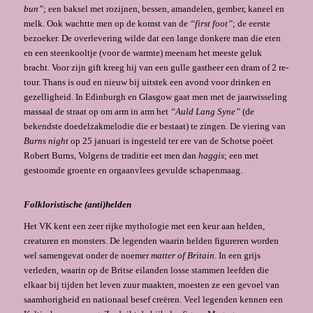
bun”
; een baksel met rozijnen, bessen, amandelen, gember, kaneel en
melk. Ook wachtte men op de komst van de
“first foot”
; de eerste
bezoeker. De overlevering wilde dat een lange donkere man die eten
en een steenkooltje (voor de warmte) meenam het meeste geluk
bracht. Voor zijn gift kreeg hij van een gulle gastheer een dram of 2 re­
tour. Thans is oud en nieuw bij uitstek een avond voor drinken en
gezelligheid. In Edinburgh en Glasgow gaat men met de jaarwisseling
massaal de straat op om arm in arm het
“Auld Lang Syne”
(de
bekendste doedelzakmelodie die er bestaat) te zingen. De viering van
Burns night
op 25 januari is ingesteld ter ere van de Schotse poëet
Robert Burns, Volgens de traditie eet men dan
haggis
; een met
gestoomde groente en orgaan­vlees gevulde schapenmaag.
Folkloristische (anti)helden
Het VK kent een zeer rijke mythologie met een keur aan helden,
creaturen en monsters. De legenden waarin helden figureren worden
wel samengevat onder de noemer
matter of Britain
. In een grijs
verleden, waarin op de Britse eilanden losse stammen leefden die
elkaar bij tijden het leven zuur maakten, moesten ze een gevoel van
saamhorigheid en nationaal besef creëren. Veel legenden kennen een