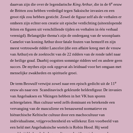
e
daarvan zijn die over de legendarische
King Arthur
, die in de 6
eeuw
de Britten zou hebben verdedigd tegen Saksische invasies en een
groot rijk zou hebben gesticht. Zowel de figuur zelf als de verhalen er
omheen zijn echter een creatie uit epische verdichting (uiteenlopende
feiten en figuren uit verschillende tijden en verhalen in één verhaal
verenigd). Belangrijke thema’s zijn de ondergang van de woonplaats
Camelot van koning Arthur door fatale fouten van hemzelf en zijn
meest vertrouwde ridder Lancelot (die een affaire kreeg met de vrouw
van Arthur) en de zoektocht van de 22 ridders van de ronde tafel naar
de heilige graal. Daarbij oogstten sommige ridders wel en andere geen
succes. De mythes zijn ook opgevat als leidraad voor het omgaan met
menselijke zwakheden en spirituele groei.
e
De term Beowulf verwijst zowel naar een episch gedicht uit de 11
eeuw als naar een Scandinavisch gekleurde heldenfiguur. De invasies
van Angelsaksen en Vikingen hebben in het VK hun sporen
achtergelaten. Hun cultuur werd zelfs dominant en betekende een
vervanging van de masculiene en benauwend normatieve en
hiërarchische Keltische cultuur door een machocultuur van
individualisme, vrijgevochtenheid en willekeur. Een voorbeeld van
een held met Angelsaksische wortels is Robin Hood. Hij werd