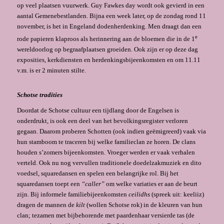
op veel plaatsen vuurwerk. Guy Fawkes day wordt ook gevierd in een
aantal Gemene­bestlanden. Bijna een week later, op de zondag rond 11
november, is het in Engeland dodenherdenking. Men draagt dan een
e
rode papieren klaproos als herin­nering aan de bloemen die in de 1
wereldoorlog op begraafplaatsen groeiden. Ook zijn er op deze dag
exposities, kerkdiensten en herdenkingsbijeenkomsten en om 11.11
v.m. is er 2 minuten stilte.
Schotse tradities
Doordat de Schotse cultuur een tijdlang door de Engelsen is
onderdrukt, is ook een deel van het bevolkingsregister verloren
gegaan. Daarom proberen Schotten (ook in­dien geëmigreerd) vaak via
hun stamboom te traceren bij welke familieclan ze horen. De clans
houden s’zomers bijeenkom­sten. Vroeger werden er vaak verhalen
verteld. Ook nu nog vervullen traditionele doedelzakmu­ziek en dito
voedsel, squaredansen en spelen een belangrijke rol. Bij het
squaredansen toept een
“caller”
om welke variaties er aan de beurt
zijn. Bij informele familiebijeenkomsten
ceilidhs
(spreek uit: keeliiz)
dragen de mannen de
kilt
(wollen Schotse rok) in de kleuren van hun
clan; tezamen met bijbehorende met paarden­haar versierde tas (de