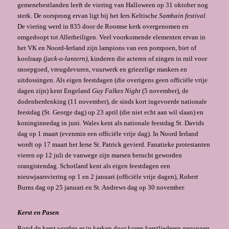
gemenebestlanden leeft de viering van Halloween op 31 oktober nog
sterk. De oorsprong ervan ligt bij het Iers Keltische
Sam­hain festival
.
De viering werd in 835 door de Roomse kerk overgenomen en
omgedoopt tot Allerheiligen. Veel voorkomende elementen ervan in
het VK en Noord-Ierland zijn lampions van een pompoen, biet of
koolraap
(jack-o-lantern)
, kinderen die acteren of zin­gen in ruil voor
snoepgoed, vreugdevuren, vuurwerk en griezelige maskers en
uitdossin­gen. Als eigen feestdagen (die overigens geen officiële vrije
dagen zijn) kent Engeland
Guy Falkes Night
(5 november), de
dodenherdenking (11 november), de sinds kort inge­voerde nationale
feestdag (St. George dag) op 23 april (die niet echt aan wil slaan) en
koninginnedag in juni. Wales kent als nationale feestdag St. Davids
dag op 1 maart (evenmin een officiële vrije dag). In Noord Ierland
wordt op 17 maart het Ierse St. Patrick gevierd. Fanatieke protestanten
vieren op 12 juli de vanwege zijn marsen berucht gewor­den
orangistendag. Schotland kent als eigen feestdagen een
nieuwjaarsvie­ring op 1 en 2 januari (officiële vrije dagen), Robert
Burns dag op 25 januari en St. Andrews dag op 30 november.
Kerst en Pasen
Rond de kerst worden er in kerken door koren kerstliederen gezon­gen