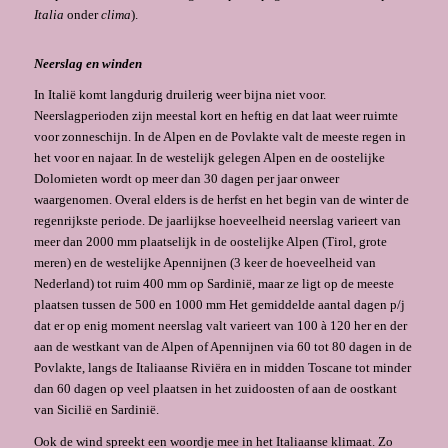
Italia
onder
clima
).
Neerslag en winden
In Italië komt langdurig druilerig weer bijna niet voor.
Neerslagperioden zijn meestal kort en heftig en dat laat weer ruimte
voor zon­neschijn. In de Alpen en de Povlakte valt de meeste regen in
het voor en najaar. In de westelijk gelegen Alpen en de oostelijke
Dolomieten wordt op meer dan 30 dagen per jaar onweer
waargenomen. Overal elders is de herfst en het begin van de winter de
re­genrijkste periode. De jaarlijkse hoeveelheid neerslag varieert van
meer dan 2000 mm plaatselijk in de oostelijke Alpen (Tirol, grote
meren) en de westelijke Apennijnen (3 keer de hoeveelheid van
Nederland) tot ruim 400 mm op Sardinië, maar ze ligt op de meeste
plaatsen tussen de 500 en 1000 mm Het gemiddelde aantal dagen p/j
dat er op enig moment neerslag valt varieert van 100 à 120 her en der
aan de westkant van de Alpen of Apennijnen via 60 tot 80 dagen in de
Povlakte, langs de Italiaanse Riviëra en in midden Toscane tot minder
dan 60 dagen op veel plaatsen in het zuidoosten of aan de oostkant
van Sicilië en Sardinië.
Ook de wind spreekt een woordje mee in het Italiaanse klimaat. Zo