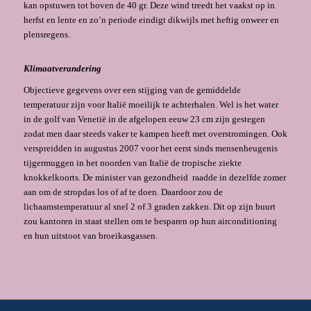
kan opstuwen tot boven de 40 gr. Deze wind treedt het vaakst op in
herfst en lente en zo’n periode eindigt dikwijls met heftig onweer en
plensregens.
Klimaatverandering
Objectieve gegevens over een stijging van de gemiddelde
temperatuur zijn voor Italië moeilijk te achterhalen. Wel is het water
in de golf van Venetië in de afgelopen eeuw 23 cm zijn gestegen
zodat men daar steeds vaker te kampen heeft met overstromingen. Ook
verspreidden in augustus 2007 voor het eerst sinds mensenheugenis
tijgermuggen in het noorden van Italië de tropische ziekte
knokkelkoorts. De minister van gezondheid raadde in dezelfde zomer
aan om de stropdas los of af te doen. Daardoor zou de
lichaamstemperatuur al snel 2 of 3 graden zakken. Dit op zijn buurt
zou kantoren in staat stellen om te besparen op hun airconditioning
en hun uitstoot van broeikasgassen.