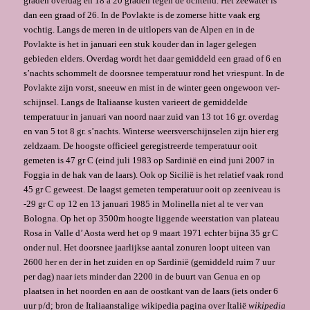
graden overdag en 18 à 20 graden tegen de ochtend. Het zeewater is
dan een graad of 26. In de Povlakte is de zomerse hitte vaak erg
vochtig. Langs de meren in de uitlopers van de Alpen en in de
Povlakte is het in januari een stuk kouder dan in lager gelegen
gebieden elders. Overdag wordt het daar gemiddeld een graad of 6 en
s’nachts schommelt de doorsnee temperatuur rond het vriespunt. In de
Povlakte zijn vorst, sneeuw en mist in de winter geen ongewoon ver­
schijnsel. Langs de Italiaanse kusten varieert de gemiddelde
temperatuur in januari van noord naar zuid van 13 tot 16 gr. overdag
en van 5 tot 8 gr. s’nachts. Winterse weersver­schijnselen zijn hier erg
zeldzaam. De hoogste officieel geregistreerde temperatuur ooit
gemeten is 47 gr C (eind juli 1983 op Sardinië en eind juni 2007 in
Foggia in de hak van de laars). Ook op Sicilië is het relatief vaak rond
45 gr C geweest. De laagst gemeten temperatuur ooit op zeeniveau is
-29 gr C op 12 en 13 januari 1985 in Molinella niet al te ver van
Bologna. Op het op 3500m hoogte liggende weerstation van plateau
Rosa in Valle d’ Aosta werd het op 9 maart 1971 echter bijna 35 gr C
onder nul. Het doorsnee jaarlijkse aantal zonuren loopt uiteen van
2600 her en der in het zuiden en op Sardinië (gemiddeld ruim 7 uur
per dag) naar iets minder dan 2200 in de buurt van Genua en op
plaatsen in het noorden en aan de oostkant van de laars (iets onder 6
uur p/d; bron de Italiaanstalige wikipedia pagina over Italië
wikipedia