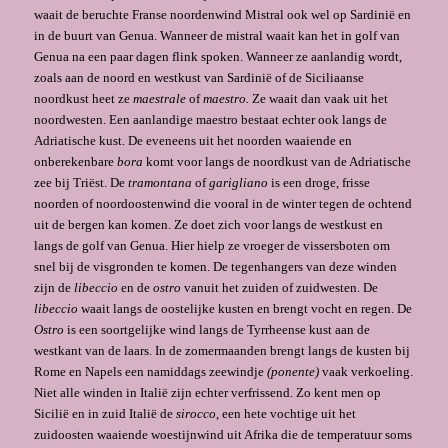
waait de beruchte Franse noordenwind Mistral ook wel op Sardinië en
in de buurt van Genua. Wanneer de mistral waait kan het in golf van
Genua na een paar dagen flink spoken. Wanneer ze aanlandig wordt,
zoals aan de noord en westkust van Sardinië of de Siciliaanse
noordkust heet ze
maestrale
of
maestro.
Ze waait dan vaak uit het
noordwesten. Een aanlandige maestro bestaat echter ook langs de
Adriatische kust. De eveneens uit het noorden waaiende en
onberekenbare
bora
komt voor langs de noordkust van de Adriatische
zee bij Triëst. De
tramontana
of
garigliano
is een droge, frisse
noorden of noordoostenwind die vooral in de winter tegen de ochtend
uit de bergen kan komen. Ze doet zich voor langs de westkust en
langs de golf van Genua. Hier hielp ze vroeger de vissersboten om
snel bij de visgronden te komen. De tegenhangers van deze winden
zijn de
libeccio
en de
ostro
vanuit het zuiden of zuidwesten. De
libeccio
waait langs de oostelijke kusten en brengt vocht en regen. De
Ostro
is een soortgelijke wind langs de Tyrrheense kust aan de
westkant van de laars. In de zomermaanden brengt langs de kusten bij
Rome en Napels een namiddags zeewindje
(ponente)
vaak verkoeling.
Niet alle winden in Italië zijn echter verfrissend. Zo kent men op
Sicilië en in zuid Italië de
sirocco
, een hete vochtige uit het
zuidoosten waaiende woestijnwind uit Afrika die de temperatuur soms