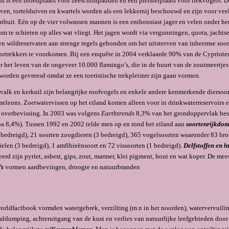
us is een broedplaats voor zeeschildpadden en een pleisterplaats voor trekvogels. 
iven, tortelduiven en kwartels worden als een lekkernij be­schouwd en zijn voor ve
htbuit. Eén op de vier volwassen mannen is een enthousiast jager en velen onder hen
m te schieten op alles wat vliegt. Het jagen wordt via vergunningen, quota, jachtse
en wildreservaten aan strenge regels gebonden om het uitsterven van inheemse soor
rtrekkers te voorkomen. Bij een enquête in 2004 verklaarde 90% van de Cypriote
or het leven van de ongeveer 10.000 flamingo’s, die in de buurt van de zoutmeertjes
 worden gevreesd omdat ze een toeristische trekpleister zijn gaan vormen.
valk en kerkuil zijn belangrijke roofvogels en enkele an­dere kenmerkende diersoor
eleons. Zoetwatervissen op het eiland komen alleen voor in drinkwaterreservoirs e
n overbevissing. In 2003 was volgens
Earthtrends
8,3% van het grondoppervlak be
a 8,4%). Tussen 1992 en 2002 telde men op en rond het eiland aan
soortenrijkdo
(1 bedreigd), 21 soorten zoogdieren (3 bedreigd), 365 vogelsoorten waaron­der 83 br
ielen (3 bedreigd), 1 amfibieënsoort en 72 vis­soorten (1 bedreigd).
Delfstoffen en 
eerd zijn pyriet, asbest, gips, zout, marmer, klei pigment, hout en wat koper. De m
’s
vormen aardbevin­gen, droogte en natuurbranden
orldfactbook vormden watergebrek, verzilting (m.n in het noorden), watervervuili
valdumping, achteruitgang van de kust en verlies van natuurlijke leefgebieden doo