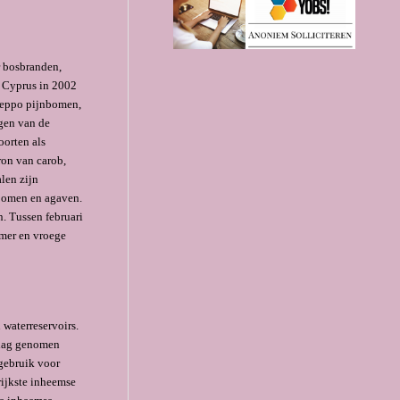
 bos­branden,
s Cyprus in 2002
Aleppo pijnbomen,
ngen van de
oorten als
ron van carob,
len zijn
mbomen en agaven.
n. Tussen februari
omer en vroege
ater­reservoirs.
slag ge­nomen
gebruik voor
ijkste inheemse