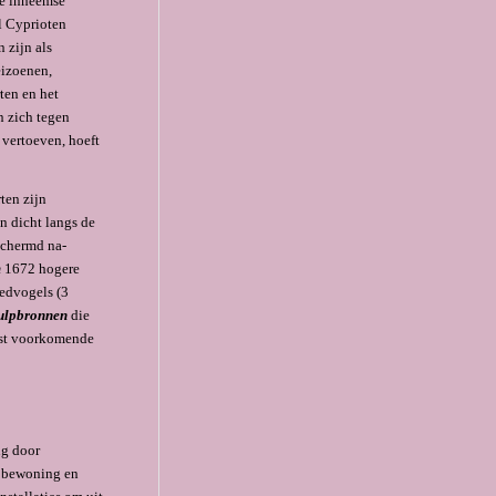
De inheemse
el Cyprioten
 zijn als
i­zoenen,
ten en het
n zich tegen
 vertoeven, hoeft
ten zijn
n dicht langs de
schermd na­
m
1672 hogere
oedvogels (3
hulpbronnen
die
eest voorkomende
ng door
r bewoning en