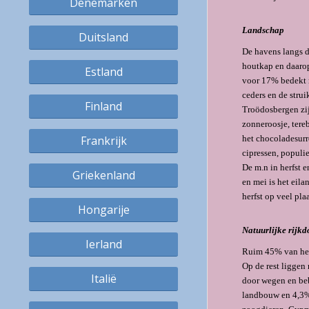
Denemarken
Landschap
Duitsland
De havens langs d
houtkap en daarop
Estland
voor 17% bedekt m
ceders en de stru
Finland
Troödosbergen zij
zonneroosje, tere
Frankrijk
het chocoladesurr
cipressen, po­pul
De m.n in herfst 
Griekenland
en mei is het eil
herfst op veel pla
Hongarije
Natuurlijke rijkd
Ierland
Ruim 45% van het 
Op de rest liggen
Italië
door wegen en be
landbouw en 4,3% 