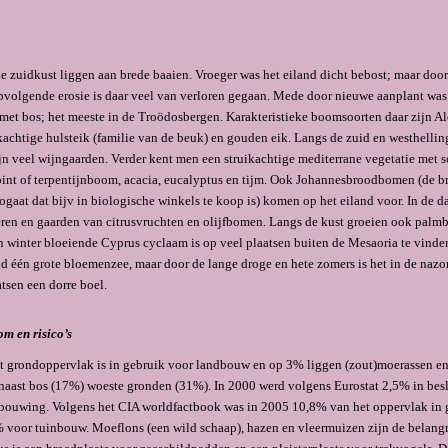
e zuidkust lig­gen aan brede baaien. Vroeger was het eiland dicht bebost; maar door
volgende erosie is daar veel van ver­loren gegaan. Mede door nieuwe aanplant wa
et bos; het meeste in de Troödosber­gen. Ka­rakteristieke boomsoorten daar zijn 
ikachtige hulsteik (familie van de beuk) en gouden eik. Langs de zuid en west­helli
n veel wijngaarden. Verder kent men een struikachtige me­diterrane vegetatie met s
bint of terpentijnboom, acacia, euca­lyptus en tijm. Ook Johan­nesbrood­bomen (de b
ogaat dat bijv in biologische winkels te koop is) komen op het eiland voor. In de da
ie­ren en gaarden van citrusvruchten en olijfbomen. Langs de kust groeien ook pal
en winter bloeiende Cyprus cyclaam is op veel plaatsen buiten de Mesaoria te vinde
and één grote bloemenzee, maar door de lange droge en hete zomers is het in de naz
atsen een dorre boel.
om en risico’s
grondoppervlak is in gebruik voor landbouw en op 3% liggen (zout)moerassen en w
 naast bos (17%) woeste gron­den (31%). In 2000 werd volgens Eurostat 2,5% in be
bouwing. Volgens het CIA worldfactbook was in 2005 10,8% van het oppervlak in 
voor tuinbouw. Moeflons (een wild schaap), hazen en vleermuizen zijn de belangr