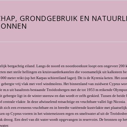
HAP, GRONDGEBRUIK EN NATUURLI
RONNEN
elijk bergachtig eiland. Langs de noord en noordoostkust loopt een ongeveer 200
ten met steile hellingen en kruisvaarderkastelen die voornamelijk uit kalksteen bes
000 meter reikt (op het Karpas schiereiland lager). Dit is de Kyrenia keten. Het oos
t gebergte vrij vlak met veel windmolens. Het binnenland van zuidwest Cyprus wor
 m.n uit basaltrots bestaande Troödosbergen met de tot 1953 m reikende Olympus 
t ge­bergte ligt in de winter sneeuw en dan wordt er zelfs geskied. Tussen de beide 
f centrale vlakte. In deze afwisselend rotsachtige en vrucht­bare vallei ligt Nicosia
dt zich een eveneens vrucht­bare en in breedte variërende kustvlakte met plaatselij
en op Cyprus voeren in het winterseizoen regen en smeltwater af uit de Troödosbe
ak droog. Een deel van dit water wordt opgevangen in re­servoirs. De bronnen op he
 water.