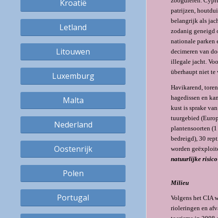
zoog­dieren. Cypr
Kroatië
patrijzen, houtdu
belangrijk als jac
Letland
zodanig geneigd o
nationale parken 
Litouwen
decimeren van doo
illegale jacht. Vo
überhaupt niet te
Luxemburg
Havikarend, toren
hagedissen en kam
Malta
kust is sprake va
tuurgebied (Europ
Nederland
plan­ten­soor­ten 
bedreigd), 30 rept
Oostenrijk
worden geëxploi­t
natuurlijke risico
Polen
Milieu
Portugal
Volgens het CIA w
rioleringen en af