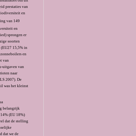
nstallaties om uit
id prestaties van
iodiversiteit en
king van 149
ersiteit en
ied) sprongen er
zige soorten
il (EU27 15,5% in
 zonneboilers en
ot van
eu-uitgaven van
rioten naar
LS 2007). De
il was het kleinst
ua
g belangrijk
d 14% (EU 18%)
l dat de stelling
selijke
d dat we de