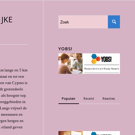
JKE
YOBS!
 km lange en 5 km
taat en tot een
ten van Cyprus is
dt grotendeels
als hoogste top.
Populair
Recent
Reacties
bergge­bieden in
. Langs vrijwel de
k moerassen en
rgen bergen en
t eiland geven