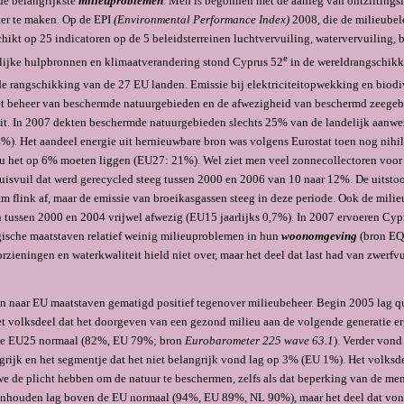
de belangrijkste
milieuproblemen
. Men is begonnen met de aanleg van ontziltingsi
ter te maken. Op de EPI
(Environmental Performance Index)
2008, die de milieubele
hikt op 25 indicatoren op de 5 beleidsterreinen luchtvervuiling, watervervuiling, b
e
rlijke hulpbronnen en klimaatverandering stond Cyprus 52
in de wereldrangschik
e rangschikking van de 27 EU landen. Emissie bij elektriciteitopwekking en biodiv
et beheer van beschermde natuurgebieden en de afwezigheid van beschermd zeegeb
uit. In 2007 dekten beschermde natuurgebieden slechts 25% van de landelijk aanwe
4%). Het aandeel energie uit hernieuwbare bron was volgens Eurostat toen nog nih
u het op 6% moeten liggen (EU27: 21%). Wel ziet men veel zonnecollectoren voor
huisvuil dat werd gerecycled steeg tussen 2000 en 2006 van 10 naar 12%. De uitsto
am flink af, maar de emissie van broeikasgassen steeg in deze periode. Ook de mili
 tussen 2000 en 2004 vrijwel afwezig (EU15 jaarlijks 0,7%). In 2007 ervoeren Cyp
ische maatstaven relatief weinig milieuproblemen in hun
woonomgeving
(bron EQ
zieningen en waterkwaliteit hield niet over, maar het deel dat last had van zwerfvu
n naar EU maatstaven gematigd positief tegenover milieubeheer. Begin 2005 lag q
t volksdeel dat het doorgeven van een gezond milieu aan de volgende generatie er
de EU25 normaal (82%, EU 79%; bron
Eurobarometer 225 wave 63.1
). Verder von
rijk en het segmentje dat het niet belangrijk vond lag op 3% (EU 1%). Het volksdee
we de plicht hebben om de natuur te beschermen, zelfs als dat beperking van de men
inhouden lag boven de EU normaal (94%, EU 89%, NL 90%), maar het deel dat von