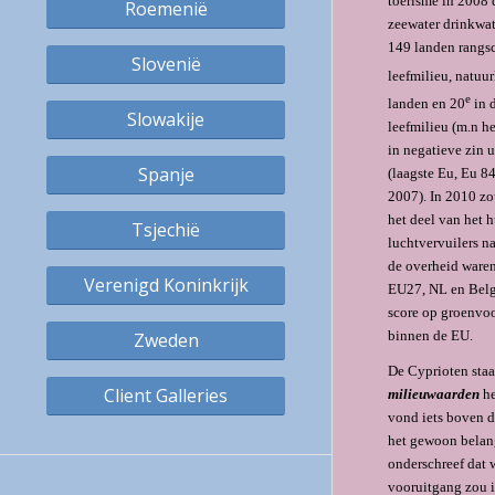
toerisme in 2008 
Roemenië
zeewater drinkwa
149 landen rangsc
Slovenië
leefmilieu, natuu
e
landen en 20
in d
Slowakije
leefmilieu (m.n h
in negatieve zin 
Spanje
(laagste Eu, Eu 8
2007). In 2010 zo
het deel van het 
Tsjechië
luchtvervuilers n
de overheid waren
Verenigd Koninkrijk
EU27, NL en Belg
score op groenvoor
binnen de EU.
Zweden
De Cyprioten staa
Client Galleries
milieuwaarden
he
vond iets boven 
het gewoon belang
onderschreef dat 
vooruitgang zou 