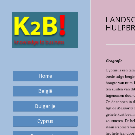
LANDSC
HULPB
Geografie
Cyprus is een tam
Home
brede ruige bergke
hoogte van ruim 1
ten zuiden van di
België
ingenomen door de
Op de toppen in di
Bulgarije
ligt de
Mesaoria
o
gehele kust bevin
Cyprus
zoutmeren. De bek
staan s’zomers va
het hele jaar door