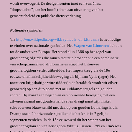
wordt overwogen). De deelgemeenten (met een Seniūnas,
“dorpsoudste”, aan het hoofd) doen aan uitvoering van het
gemeentebeleid en publieke dienstverlening.
Nationale symbolen
Via
http://en.wikipedia.org/wiki/Symbols_of_Lithuania
is het nodige
te vinden over nationale symbolen. Het
Wapen van
Litouwen
behoort
tot de oudste van Europa. Het stond al in 1366 op het zegel van
groothertog Algirdas die samen met zijn broer en via een combinatie
van scherpzinnigheid, diplomatie en strijd het Litouwse
groothertogdom verder uitbreidde. Het wapen kreeg via de 19e
eeuwse onafhankelijkheidsbeweging als bijnaam Vytis (jager). Het
toont een krijgshaftige witte ridder (in de heraldiek wordt wit zilver
genoemd) op een dito paard met azuurblauwe teugels en gouden
sporen. Hij maakt een begin van een houwende beweging met een
zilveren zwaard met gouden handvat en draagt naast zijn linker
schouder een blauw schild met daarop een gouden Lotharings kruis.
Daarop staan 2 horizontale zijbalken die het kruis in 7 gelijke
segmenten verdelen. In de 15e eeuw werd dit het wapen van het
groothertogdom en van hertogdom Vilnius. Tussen 1795 en 1845 was