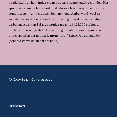
handelsitem en het vinden ervan was aan strenge regels gebonden. Het
spoelt vaak aan op het strand. In de doorzichtig oranje stenen zitten
soms insecten van tienduizenden jaren oud. Amber wordt veel in
sieraden verwerkt en ook wel medicinaal gebruikt. In het zachtroze
amber museum van Palanga worden maar liefst 28.000 stukjes en
artefacten tentoongesteld. Basketbal geldt als nationale
sport
(zie
onder sport) en het nationale
motto
luidt “
Tautos jėga vienybėje
”
(eenheid vormt de kracht der natie).
© Copyright – Culturescope
Disclaimer