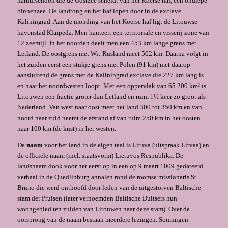
natuurschoon die de Oostzee scheidt van het Koerse haf, een ondiepe
binnenzee. De landtong en het haf lopen door in de exclave
Kaliningrad. Aan de monding van het Koerse haf ligt de Litouwse
havenstad Klaipėda. Men hanteert een territoriale en visserij zone van
12 zeemijl. In het noorden deelt men een 453 km lange grens met
Letland. De oostgrens met Wit-Rusland meet 502 km. Daarna volgt in
het zuiden eerst een stukje grens met Polen (91 km) met daarop
aansluitend de grens met de Kaliningrad exclave die 227 km lang is
en naar het noordwesten loopt. Met een oppervlak van 65.200 km² is
Litouwen een fractie groter dan Letland en ruim 1½ keer zo groot als
Nederland. Van west naar oost meet het land 300 tot 350 km en van
noord naar zuid neemt de afstand af van ruim 250 km in het oosten
naar 100 km (de kust) in het westen.
De
naam
voor het land in de eigen taal is Lituva (uitspraak Litvaa) en
de officiële naam (incl. staatsvorm) Lietuvos Respublika. De
landsnaam dook voor het eerst op in een op 9 maart 1009 gedateerd
verhaal in de Quedlinburg annalen rond de roomse missionaris St.
Bruno die werd onthoofd door leden van de uitgestorven Baltische
stam der Pruisen (later vernoemden Baltische Duitsers hun
woongebied ten zuiden van Litouwen naar deze stam). Over de
oorsprong van de naam bestaan meerdere lezingen. Sommigen