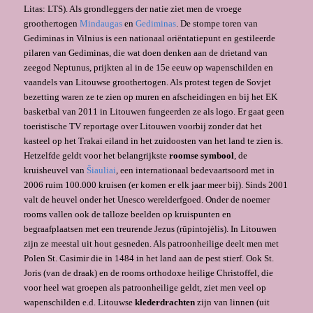
Litas: LTS). Als grondleggers der natie ziet men de vroege
groothertogen
Mindaugas
en
Gediminas
. De stompe toren van
Gediminas in Vilnius is een nationaal oriëntatiepunt en gestileerde
pilaren van Gediminas, die wat doen denken aan de drietand van
zeegod Neptunus, prijkten al in de 15e eeuw op wapenschilden en
vaandels van Litouwse groothertogen. Als protest tegen de Sovjet
bezetting waren ze te zien op muren en afscheidingen en bij het EK
basketbal van 2011 in Litouwen fungeerden ze als logo. Er gaat geen
toeristische TV reportage over Litouwen voorbij zonder dat het
kasteel op het Trakai eiland in het zuidoosten van het land te zien is.
Hetzelfde geldt voor het belangrijkste
roomse symbool
, de
kruisheuvel van
Šiauliai
, een internationaal bedevaartsoord met in
2006 ruim 100.000 kruisen (er komen er elk jaar meer bij). Sinds 2001
valt de heuvel onder het Unesco werelderfgoed. Onder de noemer
rooms vallen ook de talloze beelden op kruispunten en
begraafplaatsen met een treurende Jezus (rūpintojėlis). In Litouwen
zijn ze meestal uit hout gesneden. Als patroonheilige deelt men met
Polen St. Casimir die in 1484 in het land aan de pest stierf. Ook St.
Joris (van de draak) en de rooms orthodoxe heilige Christoffel, die
voor heel wat groepen als patroonheilige geldt, ziet men veel op
wapenschilden e.d. Litouwse
klederdrachten
zijn van linnen (uit