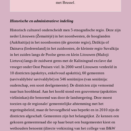
met Brussel.
Historische en administratieve indeling
Historisch cultureel onderscheidt men 5 etnografische regio. Deze zijn
neder Litouwen (Žemaitėjė) in het noordwesten, de hooglanden
(Aukštaitija) in het noordoosten (de grootste regio), Dzūkija of
Dainava (liederenland) in het zuidoosten, de kleinste regio Suvalkija
in het zuiden langs de Poolse grens en klein Litouwen (Mažoji
Lietuva) langs de zuidwest grens met de Kaliningrad exclave dat
vroeger onder Oost Pruisen viel. In 2000 werd Litouwen verdeeld in
10 districten (apskritys, enkelvoud apskritis), 60 gemeenten
(savivaldybės/ savivaldybė) en 546 seniūnijos (van seniūnija:
ouderschap, een soort deelgemeente). De districten zijn vernoemd
naar hun hoofdstad. Aan het hoofd stond een gouverneur (apskrities
viršininkas) die benoemd was door de landsregering. Deze moest
toezien op de regionale/ gemeentelijke afstemming met het
regeringsbeleid, maar de bevoegdheid was beperkt en in 2010 zijn de
districten afgeschaft. Gemeenten zijn het belangrijkst. Ze kennen een
gekozen gemeenteraad die op haar beurt een burgemeester kiest en
wethouders benoemt (directe verkiezing van het college van B&W