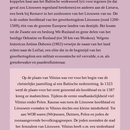
koppelen haar aan het Baltische werkwoord lyti voor regenen (in dat
geval zou Litouwen regenland betekenen) en anderen aan de Lietava,
een beek bij Kernavė in het zuidoosten van het Litouwen van nu. Dit
is de oudste hoofdstad van het groothertogdom Litouwen (rond 1200-
1569), één van de grootste Europese landen van destijds. Het kwam
tot de Zwarte zee en besloeg Wit-Rusland en grote delen van het
huidige Oekraïne en Rusland (tot 50 km van Moskou). Volgens
historicus Artūras Dubonis (1962) verwijst de naam van het land
echter naar de Leičiai, een elite die in de begintijd van het
groothertogdom een militair economische rol vervulde, o.m. als
grensbewaker en paardenfluisteraar.
Op de plaats van Vilnius was ver voor het begin van de
christelijke jaartelling al een Baltische nederzetting. In 1323
werd de plaats voor het eerst genoemd als hoofdstad en in 1387
kreeg ze stadsrechten. Tijdens de eerste onafhankelijkheid viel
Vilnius onder Polen. Kaunas was toen de Litouwse hoofdstad en
Litouwers vormden in Vilnius slechts een kleine minderheid. Tot
aan WOII waren (Wit)russen, Duitsers, Polen en joden de
toonaangevende bevolkingsgroepen. De joden noemden de stad
het Jeruzalem van Litouwen. Vilnius heeft o.m. een stedenband