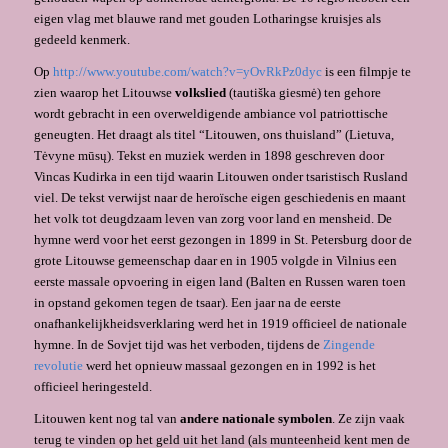
eigen vlag met blauwe rand met gouden Lotharingse kruisjes als
gedeeld kenmerk.
Op
http://www.youtube.com/watch?v=yOvRkPz0dyc
is een filmpje te
zien waarop het Litouwse
volkslied
(tautiška giesmė) ten gehore
wordt gebracht in een overweldigende ambiance vol patriottische
geneugten. Het draagt als titel “Litouwen, ons thuisland” (Lietuva,
Tėvyne mūsų). Tekst en muziek werden in 1898 geschreven door
Vincas Kudirka in een tijd waarin Litouwen onder tsaristisch Rusland
viel. De tekst verwijst naar de heroïsche eigen geschiedenis en maant
het volk tot deugdzaam leven van zorg voor land en mensheid. De
hymne werd voor het eerst gezongen in 1899 in St. Petersburg door de
grote Litouwse gemeenschap daar en in 1905 volgde in Vilnius een
eerste massale opvoering in eigen land (Balten en Russen waren toen
in opstand gekomen tegen de tsaar). Een jaar na de eerste
onafhankelijkheidsverklaring werd het in 1919 officieel de nationale
hymne. In de Sovjet tijd was het verboden, tijdens de
Zingende
revolutie
werd het opnieuw massaal gezongen en in 1992 is het
officieel heringesteld.
Litouwen kent nog tal van
andere nationale symbolen
. Ze zijn vaak
terug te vinden op het geld uit het land (als munteenheid kent men de