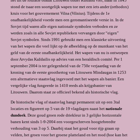
het uit de roulatie omdat Litouwen onder Rusland viel, maar in 1845
stond de tsaar een soortgelijk wapen toe met een iets ander (orthodox)
kruis voor het gouvernement Vilna (Vilnius). Tijdens de 1e
onafhankelijkheid voerde men een geromantiseerde versie in. In de
Sovjet tijd waren alle eigen nationale symbolen verboden en ze
werden zoals in alle Sovjet republieken vervangen door “eigen”
Sovjet symbolen. Sinds 1991 gebruikt men een klassieke uitvoering
van het wapen die veel lijkt op de afbeelding op de muntkant van het
geld van de eerste onafhankelijkheid. Het wapen van nu is ontworpen
door Arvydas Každailis op advies van een heraldisch comité. Per 1
september 2004 is ter gelegenheid van de 750e verjaardag van de
kroning van de eerste groothertog van Litouwen Mindaugas in 1253
een alternatieve staatsvlag ingevoerd met het wapen als banier. Een
vergelijke vlag fungeerde in 1410 reeds als krijgsbanier van
Litouwers. Daarom staat ze officieel bekend als historische vlag.
De historische vlag of staatsvlag hangt permanent uit op een 3tal
locaties en figureert op 5 van de 19 vlagdagen naast het
nationale
dundoek
. Deze goud groen rode driekleur in 3 gelijke horizontale
banen kent sinds 1-9-2004 een voorgeschreven hoogtebreedte
verhouding van 3 op 5. Daarbij staat het goud voor rijp graan op
velden, het groen voor het groene platteland en het rood (hoe kan het