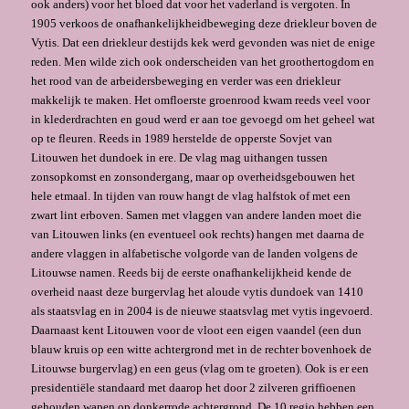
ook anders) voor het bloed dat voor het vaderland is vergoten. In
1905 verkoos de onafhankelijkheidbeweging deze driekleur boven de
Vytis. Dat een driekleur destijds kek werd gevonden was niet de enige
reden. Men wilde zich ook onderscheiden van het groothertogdom en
het rood van de arbeidersbeweging en verder was een driekleur
makkelijk te maken. Het omfloerste groenrood kwam reeds veel voor
in klederdrachten en goud werd er aan toe gevoegd om het geheel wat
op te fleuren. Reeds in 1989 herstelde de opperste Sovjet van
Litouwen het dundoek in ere. De vlag mag uithangen tussen
zonsopkomst en zonsondergang, maar op overheidsgebouwen het
hele etmaal. In tijden van rouw hangt de vlag halfstok of met een
zwart lint erboven. Samen met vlaggen van andere landen moet die
van Litouwen links (en eventueel ook rechts) hangen met daarna de
andere vlaggen in alfabetische volgorde van de landen volgens de
Litouwse namen. Reeds bij de eerste onafhankelijkheid kende de
overheid naast deze burgervlag het aloude vytis dundoek van 1410
als staatsvlag en in 2004 is de nieuwe staatsvlag met vytis ingevoerd.
Daarnaast kent Litouwen voor de vloot een eigen vaandel (een dun
blauw kruis op een witte achtergrond met in de rechter bovenhoek de
Litouwse burgervlag) en een geus (vlag om te groeten). Ook is er een
presidentiële standaard met daarop het door 2 zilveren griffioenen
gehouden wapen op donkerrode achtergrond. De 10 regio hebben een