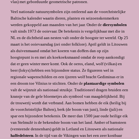
vlas) met geborduurde geometrische patronen.
Veel nationale natuursymbolen zijn ontleend aan de voorchristelijke
Baltische kalender waarin dieren, planten en seizoenskenmerken
werden gekoppeld aan maanden van het jaar. Onder de
diersymbolen
valt sinds 1973 de ooievaar. De betekenis is vergelijkbaar met die in
NL en de dichtheid aan nesten valt onder de hoogste ter wereld. Op 25
maart is het ooievaarsdag (zei onder folklore). April geldt in Litouwen
als duivenmaand omdat het koeren van doffers dan op zijn
hoogtepunt is en mei als koekoeksmaand omdat de roep aankondigt
dat er geen winter meer komt. Ook de oeros, eland, wolf (vilkas) en
beer (lokys) hebben een bijzondere status. Ze figureren wel in
regionale wapenschilden en een ijzeren wolf bracht Gediminas er in
een droom toe Vilnius te stichten. Onder de
plantaardige symbolen
valt de wijnruit als nationaal struikje. Traditioneel dragen bruiden een
kransje van de gele bloemetjes als symbool van maagdelijkheid. Bij
de trouwerij wordt dat verbrand. Aan bomen hebben de eik (heilig bij
de voorchristelijke Balten), berk (de boom van juni), linde (juli) en
spar een bijzondere betekenis. De meer dan 1500 jaar oude heilige eik
van Stelmužė is de bekendste boom van het land. Amber of barnsteen
(versteende dennenhars) geldt in Letland en Litouwen als nationale
halfedelsteen
. In de tijd van de Vikingen was het een zeer kostbaar