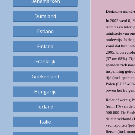
Denemarken
Deelname aan bre
Duitsland
In 2002 werd 0,1%
recettes en loter
Estland
ministerie van ond
onderwijs. In de 
Finland
vond dat hun leef
2005; bron euroba
(37 om 68%). Tijd
Frankrijk
spanden zich naar 
inspanning getroo
Griekenland
tijd (incl. sport 
Polen (EU25 40%) 
boven het Eu gem
Hongarije
Relatief weinig P
Ierland
(ruim 1% van de b
500.000. De Pools
de atletiekbond (
Italië
vechtsporten (jud
fietsen (incl. mo