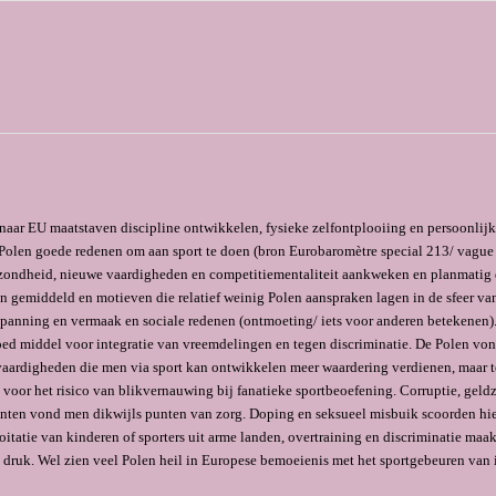
aar EU maatstaven discipline ontwikkelen, fysieke zelfontplooiing en persoonli
l Polen goede redenen om aan sport te doen (bron Eurobaromètre special 213/ vague
ezondheid, nieuwe vaardigheden en competitiementaliteit aankweken en planmatig 
n gemiddeld en motieven die relatief weinig Polen aanspraken lagen in de sfeer va
panning en vermaak en sociale redenen (ontmoeting/ iets voor anderen betekenen)
oed middel voor integratie van vreemdelingen en tegen discriminatie. De Polen vo
vaardigheden die men via sport kan ontwikkelen meer waardering verdienen, maar te
voor het risico van blikvernauwing bij fanatieke sportbeoefening. Corruptie, geld
ten vond men dikwijls punten van zorg. Doping en seksueel misbuik scoorden hi
itatie van kinderen of sporters uit arme landen, overtraining en discriminatie maak
 druk. Wel zien veel Polen heil in Europese bemoeienis met het sportgebeuren van 