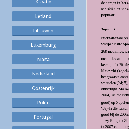
Kroatië
de bergen in het 
aan skiën en snow
populair.
Letland
Topsport
Litouwen
Internationaal pr
Luxemburg
wikipediasite Spo
269 medailles, wa
Malta
medailles wonnen
keer goud). Bij 
Majewski (kogelst
Nederland
het grootste aanta
worstelen (24; 5),
Oostenrijk
onbetuigd. Snelw
2004). Atlete Ire
Polen
goud) op 5 spelen
Woyda die tussen
goud bij de 200m 
Portugal
Jerzy Kulej en Zb
in 2007 een niet 