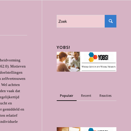
YOBS!
jkheidvorming
 62.0). Motieven
doelstellingen
n zelfvertrouwen
. Wel achtten
nden vaak dat
Populair
Recent
Reacties
gelijkertijd
zucht en
er gemiddeld en
ten relatief
individuele