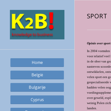
SPORT
O
pinie over sport
In 2004 vormden n
voor relatief vee
in de sfeer van g
Home
nastreven scoorde
ontwikkelen, onts
België
velen sport een g
gespecialiseerde 
Bulgarije
hadden velen oog 
voedingsupplemen
over geweld, explo
Cyprus
weinig Polen zich
landen.