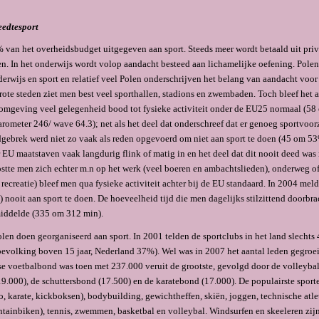
edtesport
 van het overheidsbudget uitgegeven aan sport. Steeds meer wordt betaald uit pri
ijen. In het onderwijs wordt volop aandacht besteed aan lichamelijke oefening. Pole
erwijs en sport en relatief veel Polen onderschrijven het belang van aandacht voor 
grote steden ziet men best veel sporthallen, stadions en zwembaden. Toch bleef het 
omgeving veel gelegenheid bood tot fysieke activiteit onder de EU25 normaal (5
rometer 246/ wave 64.3); net als het deel dat onderschreef dat er genoeg sportvoo
gebrek werd niet zo vaak als reden opgevoerd om niet aan sport te doen (45 om 53
EU maatstaven vaak langdurig flink of matig in en het deel dat dit nooit deed was r
stte men zich echter m.n op het werk (veel boeren en ambachtslieden), onderweg of t
en recreatie) bleef men qua fysieke activiteit achter bij de EU standaard. In 2004 m
nooit aan sport te doen. De hoeveelheid tijd die men dagelijks stilzittend doorbra
iddelde (335 om 312 min).
olen doen georganiseerd aan sport. In 2001 telden de sportclubs in het land slechts
evolking boven 15 jaar, Nederland 37%). Wel was in 2007 het aantal leden gegroe
e voetbalbond was toen met 237.000 veruit de grootste, gevolgd door de volleyba
19.000), de schuttersbond (17.500) en de karatebond (17.000). De populairste sporte
o, karate, kick­boksen), bodybuilding, gewichtheffen, skiën, joggen, technische at
untainbiken), tennis, zwemmen, basketbal en volleybal. Windsurfen en skee­leren zij