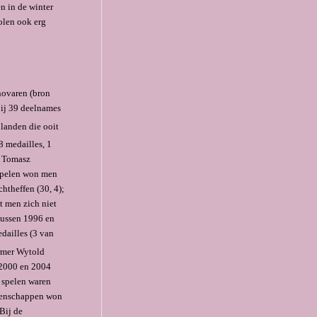
n in de winter
Polen ook erg
anovaren (bron
bij 39 deelnames
 landen die ooit
8 medailles, 1
t Tomasz
rspelen won men
chtheffen (30, 4);
et men zich niet
tussen 1996 en
dailles (3 van
rmer Wytold
 2000 en 2004
e spelen waren
ioenschappen won
Bij de