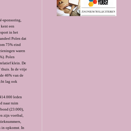
vé-sponsoring,
n kent een
sport in het
aandeel Polen dat
8 om 75% eind
rzieningen waren
%). Polen
elatief klein. De
huis. In de vrije
eldde 46% van de
cht lag ook
 414.000 leden
id naar ruim
lbond (23.000),
n zijn voetbal,
letieknummers,
n in opkomst. In