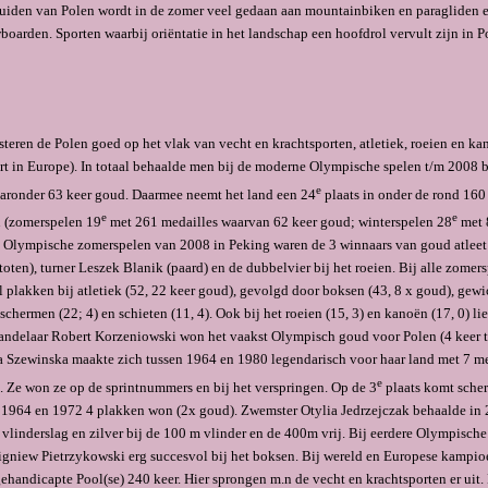
zuiden van Polen wordt in de zomer veel gedaan aan mountainbiken en paragliden e
­boarden. Sporten waarbij oriëntatie in het landschap een hoofdrol vervult zijn in 
esteren de Polen goed op het vlak van vecht en krachtsporten, atletiek, roeien en k
rt in Europe). In totaal behaalde men bij de moderne Olympische spelen t/m 2008 
e
aronder 63 keer goud. Daarmee neemt het land een 24
plaats in onder de rond 160
e
e
 (zomerspelen 19
met 261 medailles waarvan 62 keer goud; winterspelen 28
met 
de Olympische zomerspelen van 2008 in Peking waren de 3 winnaars van goud atlee
oten), turner Leszek Blanik (paard) en de dubbelvier bij het roeien. Bij alle zome
l plakken bij atletiek (52, 22 keer goud), gevolgd door boksen (43, 8 x goud), gewi
 schermen (22; 4) en schieten (11, 4). Ook bij het roeien (15, 3) en kanoën (17, 0) li
andelaar Robert Korzeniowski won het vaakst Olympisch goud voor Polen (4 keer 
na Szewinska maakte zich tussen 1964 en 1980 legendarisch voor haar land met 7 me
e
. Ze won ze op de sprintnummers en bij het verspringen. Op de 3
plaats komt sche
 1964 en 1972 4 plakken won (2x goud). Zwemster Otylia Je­drzejczak behaalde in
vlinderslag en zilver bij de 100 m vlinder en de 400m vrij. Bij eerdere Olympisch
igniew Pietrzy­kowski erg succesvol bij het boksen. Bij wereld en Europese kamp
gehandicapte Pool(se) 240 keer. Hier sprongen m.n de vecht en krachtsporten er uit. 