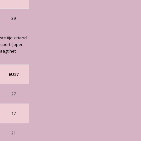
39
e tijd zittend
sport (lopen,
vaagt het
EU27
27
17
21