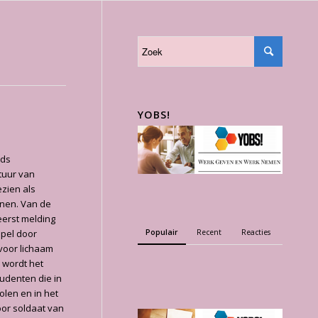
YOBS!
nds
tuur van
zien als
enen. Van de
eerst melding
Populair
Recent
Reacties
spel door
voor lichaam
 wordt het
udenten die in
olen en in het
oor soldaat van