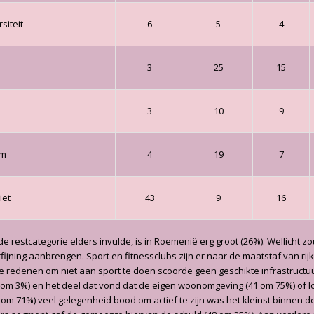
siteit
6
5
4
3
25
15
3
10
9
um
4
19
7
iet
43
9
16
 de restcategorie elders invulde, is in Roemenië erg groot (26%). Wellicht z
rfijning aanbrengen. Sport en fitnessclubs zijn er naar de maatstaf van ri
e redenen om niet aan sport te doen scoorde geen geschikte infrastruct
 om 3%) en het deel dat vond dat de eigen woonomgeving (41 om 75%) of l
 om 71%) veel gelegenheid bood om actief te zijn was het kleinst binnen de