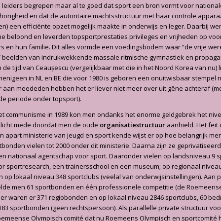
leiders begrepen maar al te goed dat sport een bron vormt voor nationale
horigheid en dat de autoritaire machtsstructuur met haar controle apparaat
n) een efficiënte opzet mogelijk maakte in onderwijs en leger. Daarbij we
ne beloond en leverden topsportprestaties privileges en vrijheden op voor
ers en hun familie. Dit alles vormde een voedingsbodem waar “de vrije wer
V beelden van indrukwekkende massale ritmische gymnastiek en propag
de tijd van Ceaușescu (vergelijkbaar met die in het Noord Korea van nu) li
nigeen in NL en BE die voor 1980 is geboren een onuitwisbaar stempel n
 aan meededen hebben het er liever niet meer over uit gêne achteraf (m
 de periode onder topsport).
het communisme in 1989 kon men ondanks het enorme geldgebrek het nive
licht mede doordat men de oude
organisatiestructuur
aanhield. Het feit
n apart ministerie van jeugd en sport kende wijst er op hoe belangrijk men
bonden vielen tot 2000 onder dit ministerie. Daarna zijn ze geprivatiseerd
een nationaal agentschap voor sport. Daaronder vielen op landsniveau 9 
oor sportresearch, een trainersschool en een museum; op regionaal nivea
n op lokaal niveau 348 sportclubs (veelal van onderwijsinstellingen). Aan p
telde men 61 sportbonden en één professionele competitie (de Roemeens
rder waren er 371 regiobonden en op lokaal niveau 2846 sportclubs, 60 bed
183 sportbonden (geen rechtspersoon). Als parallelle private structuur voo
oemeense Olympisch comité dat nu Roemeens Olympisch en sportcomité he