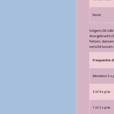
Nooit
Volgens EB 246/
doorgebracht (
fietsen, dansen,
verschil tussen
Frequentie 
Minstens 5 x 
3 of 4 x p/w
1 of 2 x p/w