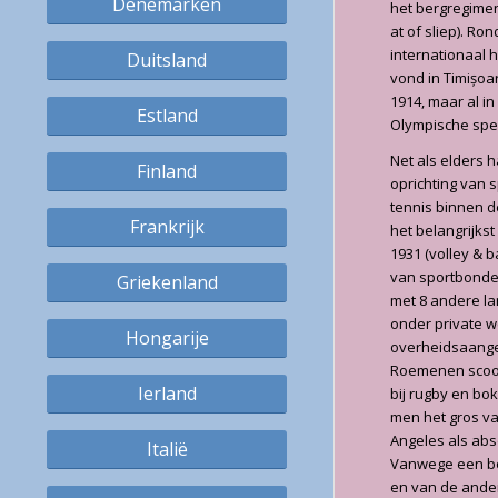
Denemarken
het bergregimen
at of sliep). R
internationaal 
Duitsland
vond in Timișoa
1914, maar al i
Estland
Olympische spe
Net als elders 
Finland
oprichting van 
tennis binnen d
Frankrijk
het belangrijkst
1931 (volley & 
van sportbonde
Griekenland
met 8 andere la
onder private w
Hongarije
overheidsaangel
Roemenen scoord
Ierland
bij rugby en bo
men het gros va
Angeles als abs
Italië
Vanwege een boy
en van de ander