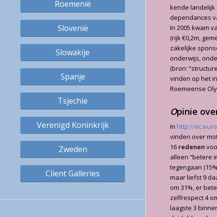
Roemenië
kende landelijk
dependances van
Slovenië
In 2005 kwam v
(rijk €0,2m, ge
zakelijke sponso
Slowakije
onderwijs, onde
(bron: “structu
Spanje
vinden op het in
Roemeense Olym
Tsjechië
O
pinie ove
Verenigd Koninkrijk
In
http://ec.eu
vinden over mo
16
redenen
voor
Zweden
alleen “betere 
tegengaan (15%)
Client Galleries
maar liefst 9 d
om 31%, er bete
zelfrespect 4 o
laagste 3 binne