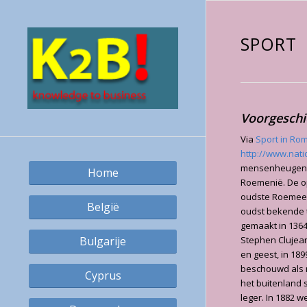
SPORT
Voorgeschi
Via
Sport in Ro
http://www.nati
mensenheugenis
Home
Roemenië. De op
oudste Roemeens
België
oudst bekende
gemaakt in 1364
Bulgarije
Stephen Clujean
en geest, in 18
beschouwd als 
Cyprus
het buitenland 
leger. In 1882 