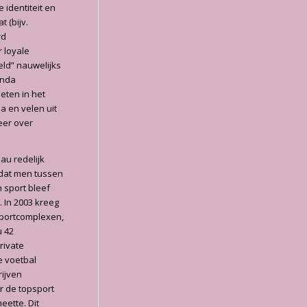
 identiteit en
 (bijv.
rd
 loyale
eld” nauwelijks
anda
eten in het
a en velen uit
eer over
au redelijk
 dat men tussen
 sport bleef
. In 2003 kreeg
sportcomplexen,
u 42
rivate
e voetbal
rijven
r de topsport
ette. Dit