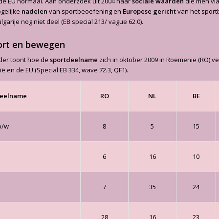
 de EU normaal. Aan onderzoek uit 2004 naar
sociale waarden
die men via
gelijke
nadelen
van sportbeoefening en
Europese gericht
van het spor
arije nog niet deel (EB special 213/ vague 62.0).
ort en bewegen
der toont hoe de
sportdeelname
zich in oktober 2009 in Roemenië (RO) ver
ë en de EU (Special EB 334, wave 72.3, QF1).
deelname
RO
NL
BE
p/w
8
5
15
6
16
10
7
35
24
28
16
23