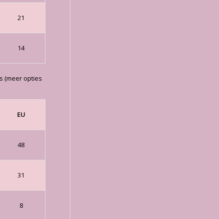
21
14
s (meer opties
EU
48
31
8