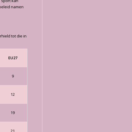
 sport kan
tbeleid namen
hield tot die in
EU27
9
12
19
21