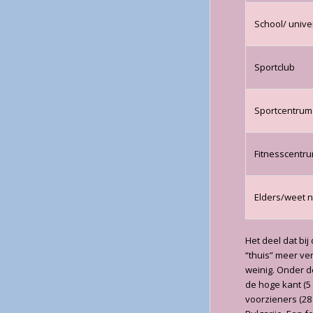
School/ univer
Sportclub
Sportcentrum
Fitnesscentr
Elders/weet n
Het deel dat bij
“thuis” meer ve
weinig. Onder d
de hoge kant (5
voorzieners (28