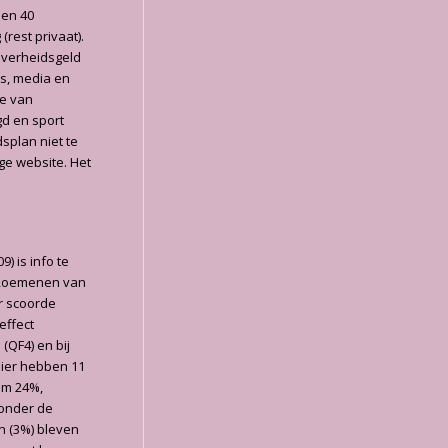
 en 40
rest privaat).
 overheidsgeld
ns, media en
ie van
gd en sport
splan niet te
ige website. Het
) is info te
 Roemenen van
r scoorde
effect
(QF4) en bij
zier hebben 11
om 24%,
 onder de
n (3%) bleven