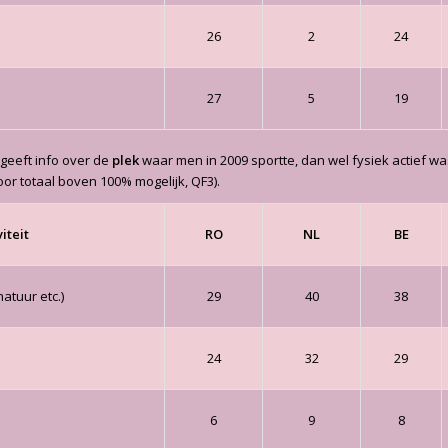
26
2
24
27
5
19
 geeft info over de
plek
waar men in 2009 sportte, dan wel fysiek actief wa
oor totaal boven 100% mogelijk, QF3).
iteit
RO
NL
BE
natuur etc.)
29
40
38
24
32
29
6
9
8