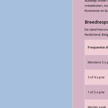
duidelijk onder
ontwikkelen, mo
Roemenië en Bulg
Breedtesp
De tabel hieron
Nederland, Belgi
Frequentie 
Minstens 5 x 
3 of 4 x p/w
1 of 2 x p/w
Minder vaak