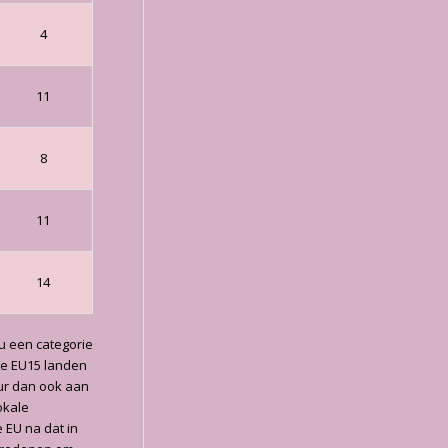
4
11
8
11
14
ou een categorie
jke EU15 landen
uur dan ook aan
okale
 EU na dat in