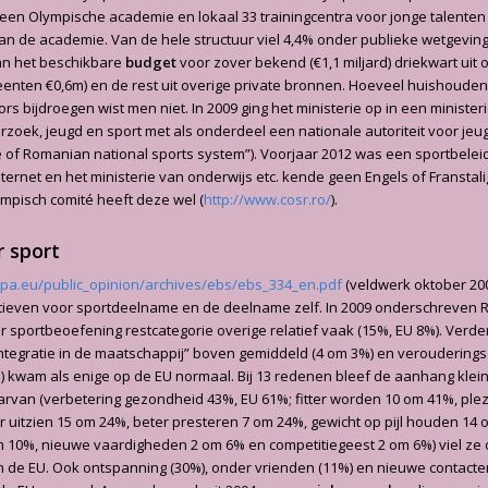
 een Olympische academie en lokaal 33 trainingcentra voor jonge talenten
 de academie. Van de hele structuur viel 4,4% onder publieke wetgeving (
an het beschikbare
budget
voor zover bekend (€1,1 miljard) driekwart uit
meenten €0,6m) en de rest uit overige private bronnen. Hoeveel huishoude
rs bijdroegen wist men niet. In 2009 ging het ministerie op in een minister
rzoek, jeugd en sport met als onderdeel een nationale autoriteit voor jeu
re of Romanian national sports system”). Voorjaar 2012 was een sportbeleid
ternet en het ministerie van onderwijs etc. kende geen Engels of Franstal
pisch comité heeft deze wel (
http://www.cosr.ro/
).
r sport
ropa.eu/public_opinion/archives/ebs/ebs_334_en.pdf
(veldwerk oktober 2009
tieven voor sportdeelname en de deelname zelf. In 2009 onderschreven
 sportbeoefening restcategorie overige relatief vaak (15%, EU 8%). Verde
integratie in de maatschappij” boven gemiddeld (4 om 3%) en verouderings
 kwam als enige op de EU normaal. Bij 13 redenen bleef de aanhang klein 
aarvan (verbetering gezondheid 43%, EU 61%; fitter worden 10 om 41%, ple
r uitzien 15 om 24%, beter presteren 7 om 24%, gewicht op pijl houden 14 
m 10%, nieuwe vaardigheden 2 om 6% en competitiegeest 2 om 6%) viel ze
n de EU. Ook ontspanning (30%), onder vrienden (11%) en nieuwe contacte