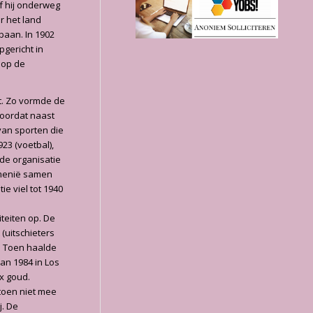
of hij onderweg
r het land
baan. In 1902
pgericht in
 op de
rt. Zo vormde de
doordat naast
van sporten die
23 (voetbal),
de organisatie
emenië samen
e viel tot 1940
teiten op. De
(uitschieters
. Toen haalde
an 1984 in Los
x goud.
toen niet mee
j. De