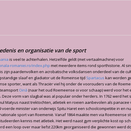
edenis en organisatie van de sport
mania
is veel te achterhalen. Hetzelfde geldt (met vertaalmachine) voor
onala-romaniei.ro/index.php
met meerdere items rond sporthistorie. Al si
 zijn paardenvolken en acrobatische volksdansen onderdeel van de cul
standige slaaf en gladiator uit de Romeinse tijd
Spartacus
kan worden ge
e sporter, want als Thraciër viel hij onder de voorouders van de Roem
 teamsport
Oină
(naar het oud Roemeense oi voor schaap) werd voor het 
. Deze vorm van slagbal was al populair onder herders. In 1762 werd het 
ul Matyus naast trektochten, atletiek en roeien aanbevolen als panacee 
99 voerde minister van onderwijs Spitu Haret een schoolcompetitie in en nu
nationale sport van Roemenië. Vanaf 1864 maakte men via Roemeense st
studeerden kennis met atletiek. Het werd naast gym verplichte kost op sch
werd een loop over maar liefst 220km georganiseerd die gewonnen werd d