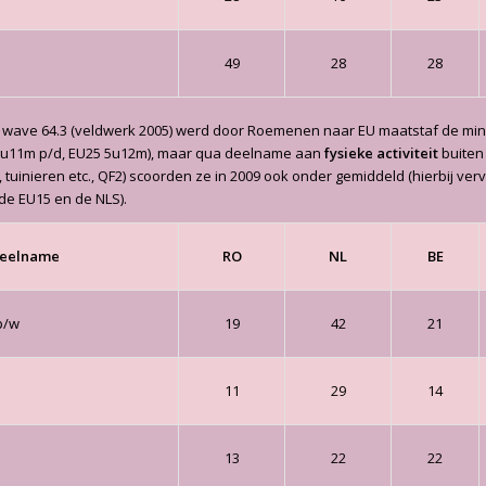
49
28
28
 wave 64.3 (veldwerk 2005) werd door Roemenen naar EU maatstaf de minst
3u11m p/d, EU25 5u12m), maar qua deelname aan
fysieke activiteit
buiten 
 tuinieren etc., QF2) scoorden ze in 2009 ook onder gemiddeld (hierbij ver
 de EU15 en de NLS).
deelname
RO
NL
BE
p/w
19
42
21
11
29
14
13
22
22