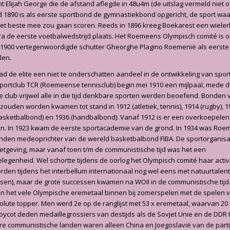
t Elijah George die de afstand aflegde in 48u4m (de uitslag vermeld niet 
ond 1890 is als eerste sportbond de gymnastiekbond opgericht, de sport waa
het beste mee zou gaan scoren. Reeds in 1896 kreeg Boekarest een wieler
ra de eerste voetbalwedstrijd plaats. Het Roemeens Olympisch comité is o
n 1900 vertegenwoordigde schutter Gheorghe Plagino Roemenië als eerste
len.
had de elite een niet te onderschatten aandeel in de ontwikkeling van spo
sportclub TCR (Roemeense tennisclub) begin mei 1910 een mijlpaal, mede 
e club vrijwel alle in die tijd denkbare sporten werden beoefend. Bonden 
 zouden worden kwamen tot stand in 1912 (atletiek, tennis), 1914 (rugby), 19
basketbalbond) en 1936 (handbalbond). Vanaf 1912 is er een overkoepelen
n. In 1923 kwam de eerste sportacademie van de grond. In 1934 was Ro
nden medeoprichter van de wereld basketbalbond FIBA. De sportorganisati
etgeving, maar vanaf toen t/m de communistische tijd was het een
egenheid. Wel schortte tijdens de oorlog het Olympisch comité haar activi
en tijdens het interbellum internationaal nog wel eens met natuurtalent 
ksen), maar de grote successen kwamen na WOII in de communistische tijd
n het vele Olympische eremetaal binnen bij zomerspelen met de spelen v
olute topper. Men werd 2e op de ranglijst met 53 x eremetaal, waarvan 20 
cot deden medaillegrossiers van destijds als de Sovjet Unie en de DDR 
e communistische landen waren alleen China en Joegoslavië van de parti