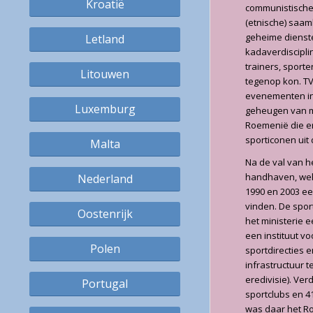
Kroatië
communistische 
(etnische) saam
geheime dienste
Letland
kadaverdiscipli
trainers, sport
Litouwen
tegenop kon. T
evenementen in 
Luxemburg
geheugen van me
Roemenië die er
sporticonen uit
Malta
Na de val van 
handhaven, wel
Nederland
1990 en 2003 ee
vinden. De sport
Oostenrijk
het ministerie 
een instituut v
Polen
sportdirecties e
infrastructuur 
eredivisie). Ve
Portugal
sportclubs en 4
was daar het R