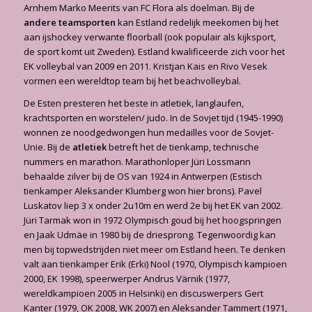
Arnhem Marko Meerits van FC Flora als doelman. Bij de
andere teamsporten
kan Estland redelijk meekomen bij het
aan ijshockey verwante floorball (ook populair als kijksport,
de sport komt uit Zweden). Estland kwalificeerde zich voor het
EK volleybal van 2009 en 2011. Kristjan Kais en Rivo Vesek
vormen een wereldtop team bij het beachvolleybal.
De Esten presteren het beste in atletiek, langlaufen,
krachtsporten en worstelen/ judo. In de Sovjet tijd (1945-1990)
wonnen ze noodgedwongen hun medailles voor de Sovjet-
Unie. Bij de
atletiek
betreft het de tienkamp, technische
nummers en marathon. Marathonloper Jüri Lossmann
behaalde zilver bij de OS van 1924 in Antwerpen (Estisch
tienkamper Aleksander Klumberg won hier brons). Pavel
Luskatov liep 3 x onder 2u10m en werd 2e bij het EK van 2002.
Jüri Tarmak won in 1972 Olympisch goud bij het hoogspringen
en Jaak Udmäe in 1980 bij de driesprong. Tegenwoordig kan
men bij topwedstrijden niet meer om Estland heen. Te denken
valt aan tienkamper Erik (Erki) Nool (1970, Olympisch kampioen
2000, EK 1998), speerwerper Andrus Värnik (1977,
wereldkampioen 2005 in Helsinki) en discuswerpers Gert
Kanter (1979, OK 2008, WK 2007) en Aleksander Tammert (1971,