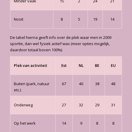
Minder vaak
15
2
24
21
Nooit
8
5
19
14
De tabel hierna geeft info over de plek waar men in 2009
sportte, dan wel fysiek actief was (meer opties mogelijk,
daardoor totaal boven 100%).
Plek van activiteit
Est
NL
BE
EU
Buiten (park, natuur
67
40
38
48
etc.)
Onderweg
27
32
29
31
Op het werk
14
9
8
8