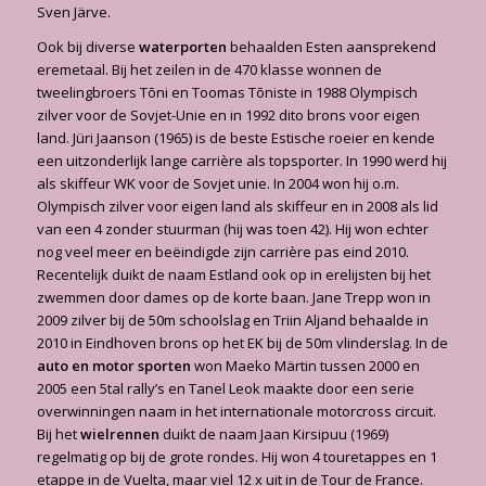
Sven Järve.
Ook bij diverse
waterporten
behaalden Esten aansprekend
eremetaal. Bij het zeilen in de 470 klasse wonnen de
tweelingbroers Tõni en Toomas Tõniste in 1988 Olympisch
zilver voor de Sovjet-Unie en in 1992 dito brons voor eigen
land. Jüri Jaanson (1965) is de beste Estische roeier en kende
een uitzonderlijk lange carrière als topsporter. In 1990 werd hij
als skiffeur WK voor de Sovjet unie. In 2004 won hij o.m.
Olympisch zilver voor eigen land als skiffeur en in 2008 als lid
van een 4 zonder stuurman (hij was toen 42). Hij won echter
nog veel meer en beëindigde zijn carrière pas eind 2010.
Recentelijk duikt de naam Estland ook op in erelijsten bij het
zwemmen door dames op de korte baan. Jane Trepp won in
2009 zilver bij de 50m schoolslag en Triin Aljand behaalde in
2010 in Eindhoven brons op het EK bij de 50m vlinderslag. In de
auto en motor sporten
won Maeko Märtin tussen 2000 en
2005 een 5tal rally’s en Tanel Leok maakte door een serie
overwinningen naam in het internationale motorcross circuit.
Bij het
wielrennen
duikt de naam Jaan Kirsipuu (1969)
regelmatig op bij de grote rondes. Hij won 4 touretappes en 1
etappe in de Vuelta, maar viel 12 x uit in de Tour de France.