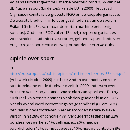
Volgens Eurostat geeft de Estische overheid rond 0,5% van het
BBP uit aan sport (bij de top5 van de EU in 2009). Het Estisch
Olympisch comité is de grootste NGO en de koepelorganisatie.
De website biedt o.m. info over geschiedenis van de sport in
Estland (in het Estisch, maar de vertaalmachine beidt enig
soelaas). Onder het EOC vallen 12 doelgroepen organisaties
voor scholen, studenten, veteranen, gehandicapten, bedrijven
etc., 19 regio sportcentra en 67 sportbonden met 2048 clubs.
O
pinie over sport
In
http://ec.europa.eu/public_opinion/archives/ebs/ebs_334_en.pdf
(veldwerk oktober 2009) is info te vinden over motieven voor
sportdeelname en de deelname zelf. In 2009 onderschreven
de Esten van 15 opgesomde
voordelen
van sportbeoefening
10 duidelijk vaker en 2 minder vaak dan gemiddeld in de EU27.
Net als overal werd verbetering van gezondheid (68 om 61%)
het vaakst onderschreven. Verder scoorden betere fysieke
verschijning 28% of conditie 47%; veroudering tegengaan 22%,
pondjes wegwerken 31%, zelfrespect 20%, nieuwe
vaardigheden 15%, competitiegeest 10%, nieuwe contacten 8%