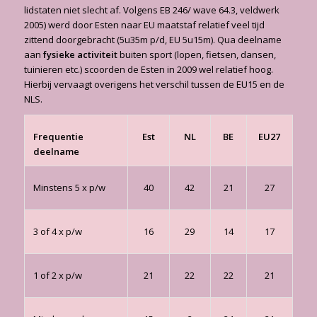
lidstaten niet slecht af. Volgens EB 246/ wave 64.3, veldwerk
2005) werd door Esten naar EU maatstaf relatief veel tijd
zittend doorgebracht (5u35m p/d, EU 5u15m). Qua deelname
aan
fysieke activiteit
buiten sport (lopen, fietsen, dansen,
tuinieren etc.) scoorden de Esten in 2009 wel relatief hoog.
Hierbij vervaagt overigens het verschil tussen de EU15 en de
NLS.
Frequentie
Est
NL
BE
EU27
deelname
Minstens 5 x p/w
40
42
21
27
3 of 4 x p/w
16
29
14
17
1 of 2 x p/w
21
22
22
21