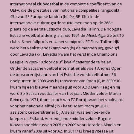
internationaal
clubvoetbal
in de competitie coëfficiënt van de
UEFA, die de prestaties van nationale competities rangschikt,
45e van 53 Europese landen (NL 9e, BE 13e). In de
internationale clubrangorde stuitte men toen op de 268e
plaats op de eerste Estische club, Levadia Tallinn. De hoogste
Estische voetbal afdeling is sinds 1991 de
Meistriliiga
. Ze telt 10
clubs, 6 met fullprofs en 4 met semiprofs. FC Flora Tallinn HJK
werd het vaakst landskampioen (bij de mannen 8x), gevolgd
door Levadia (7x). Levadia kwam het verst in de Champions
e
League in 2009/10 door de 3
kwalificatieronde te halen.
Onder de Estische voetbal
internationals
voert Andres Oper
de topscorer lijst aan van het Estische voetbalelftal met 36
doelpunten. In 2008 was hij topscorer van Roda JC, in 2009/10
kwam hij een blauwe maandag uit voor ADO Den Haag en hij
werd 3 x Estisch voetballer van het jaar. Middenvelder Martin
Reim (geb. 1971, thans coach van FC Flora) kwam het vaakst uit
voor het nationale elftal (157 keer). Mart Poom (in 2011
assistent keeperstrainer bij Arsenal) was een bekende
keeper uit Estland. Verdedigende middenvelder Ragnar
Klavan speelde tussen 2005 en 2009 voor Heracles Almelo en
kwam vanaf 2009 uit voor AZ. In 2011/12 kreeg Vitesse uit