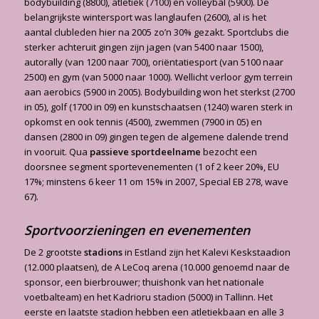
bodybuilding (8800), atletiek (7100) en volleybal (5900). De
belangrijkste wintersport was langlaufen (2600), al is het
aantal clubleden hier na 2005 zo’n 30% gezakt. Sportclubs die
sterker achteruit gingen zijn jagen (van 5400 naar 1500),
autorally (van 1200 naar 700), oriëntatiesport (van 5100 naar
2500) en gym (van 5000 naar 1000). Wellicht verloor gym terrein
aan aerobics (5900 in 2005). Bodybuilding won het sterkst (2700
in 05), golf (1700 in 09) en kunstschaatsen (1240) waren sterk in
opkomst en ook tennis (4500), zwemmen (7900 in 05) en
dansen (2800 in 09) gingen tegen de algemene dalende trend
in vooruit. Qua
passieve sportdeelname
bezocht een
doorsnee segment sportevenementen (1 of 2 keer 20%, EU
17%; minstens 6 keer 11 om 15% in 2007, Special EB 278, wave
67).
Sportvoorzieningen en evenementen
De 2 grootste
stadions
in Estland zijn het Kalevi Keskstaadion
(12.000 plaatsen), de A LeCoq arena (10.000 genoemd naar de
sponsor, een bierbrouwer; thuishonk van het nationale
voetbalteam) en het Kadrioru stadion (5000) in Tallinn. Het
eerste en laatste stadion hebben een atletiekbaan en alle 3