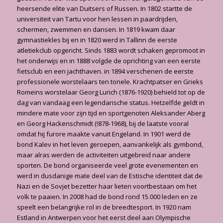
heersende elite van Duitsers of Russen. In 1802 startte de
universiteit van Tartu voor hen lessen in paardrijden,
schermen, zwemmen en dansen. In 1819 kwam daar
gymnastiekles bij en in 1820 werd in Tallinn de eerste
atletiekclub opgericht. Sinds 1883 wordt schaken gepromoot in
het onderwijs en in 1888 volgde de oprichting van een eerste
fietsclub en een jachthaven. in 1894 verschenen de eerste
professionele worstelaars ten tonele. Krachtpatser en Grieks
Romeins worstelaar Georg Lurich (1876-1920) behield tot op de
dag van vandaag een legendarische status. Hetzelfde geldt in
mindere mate voor zijn tijd en sportgenoten Aleksander Aberg
en Georg Hackenschmidt (!878-1968), bij de laatste vooral
omdat hij furore maakte vanuit Engeland. In 1901 werd de
bond Kalev in het leven geroepen, aanvankelijk als gymbond,
maar alras werden de activiteiten uitgebreid naar andere
sporten. De bond organiseerde veel grote evenementen en
werd in dusdanige mate deel van de Estische identiteit dat de
Nazi en de Sovjet bezetter haar lieten voortbestaan om het
volk te paaien. In 2008 had de bond rond 15.000 leden en ze
speelt een belangrijke rol in de breedtesport. In 1920 nam
Estland in Antwerpen voor het eerst deel aan Olympische