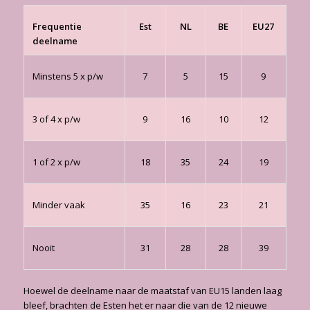
Frequentie
Est
NL
BE
EU27
deelname
Minstens 5 x p/w
7
5
15
9
3 of 4 x p/w
9
16
10
12
1 of 2 x p/w
18
35
24
19
Minder vaak
35
16
23
21
Nooit
31
28
28
39
Hoewel de deelname naar de maatstaf van EU15 landen laag
bleef, brachten de Esten het er naar die van de 12 nieuwe