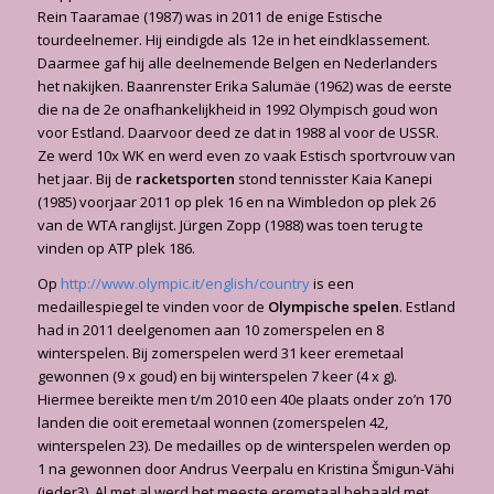
Rein Taaramae (1987) was in 2011 de enige Estische
tourdeelnemer. Hij eindigde als 12e in het eindklassement.
Daarmee gaf hij alle deelnemende Belgen en Nederlanders
het nakijken. Baanrenster Erika Salumäe (1962) was de eerste
die na de 2e onafhankelijkheid in 1992 Olympisch goud won
voor Estland. Daarvoor deed ze dat in 1988 al voor de USSR.
Ze werd 10x WK en werd even zo vaak Estisch sportvrouw van
het jaar. Bij de
racketsporten
stond tennisster Kaia Kanepi
(1985) voorjaar 2011 op plek 16 en na Wimbledon op plek 26
van de WTA ranglijst. Jürgen Zopp (1988) was toen terug te
vinden op ATP plek 186.
Op
http://www.olympic.it/english/country
is een
medaillespiegel te vinden voor de
Olympische spelen
. Estland
had in 2011 deelgenomen aan 10 zomerspelen en 8
winterspelen. Bij zomerspelen werd 31 keer eremetaal
gewonnen (9 x goud) en bij winterspelen 7 keer (4 x g).
Hiermee bereikte men t/m 2010 een 40e plaats onder zo’n 170
landen die ooit eremetaal wonnen (zomerspelen 42,
winterspelen 23). De medailles op de winterspelen werden op
1 na gewonnen door Andrus Veerpalu en Kristina Šmigun-Vähi
(ieder3). Al met al werd het meeste eremetaal behaald met