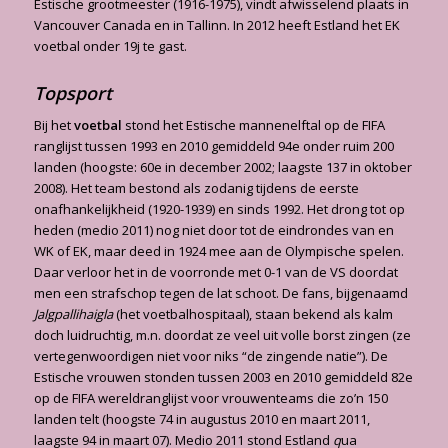
Estische grootmeester (1916-1975), vindt afwisselend plaats in
Vancouver Canada en in Tallinn. In 2012 heeft Estland het EK
voetbal onder 19j te gast.
Topsport
Bij het
voetbal
stond het Estische mannenelftal op de FIFA
ranglijst tussen 1993 en 2010 gemiddeld 94e onder ruim 200
landen (hoogste: 60e in december 2002; laagste 137 in oktober
2008). Het team bestond als zodanig tijdens de eerste
onafhankelijkheid (1920-1939) en sinds 1992. Het drong tot op
heden (medio 2011) nog niet door tot de eindrondes van en
WK of EK, maar deed in 1924 mee aan de Olympische spelen.
Daar verloor het in de voorronde met 0-1 van de VS doordat
men een strafschop tegen de lat schoot. De fans, bijgenaamd
Jalgpallihaigla
(het voetbalhospitaal), staan bekend als kalm
doch luidruchtig, m.n. doordat ze veel uit volle borst zingen (ze
vertegenwoordigen niet voor niks “de zingende natie”). De
Estische vrouwen stonden tussen 2003 en 2010 gemiddeld 82e
op de FIFA wereldranglijst voor vrouwenteams die zo’n 150
landen telt (hoogste 74 in augustus 2010 en maart 2011,
laagste 94 in maart 07). Medio 2011 stond Estland
q
ua