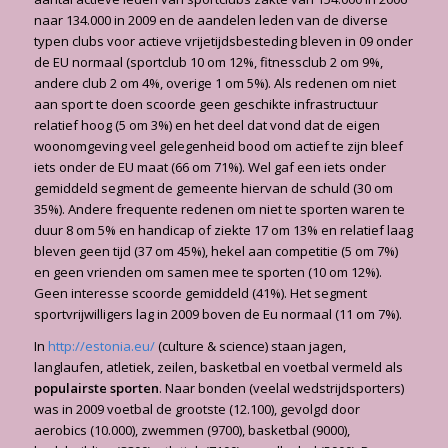
naar 134.000 in 2009 en de aandelen leden van de diverse
typen clubs voor actieve vrijetijdsbesteding bleven in 09 onder
de EU normaal (sportclub 10 om 12%, fitnessclub 2 om 9%,
andere club 2 om 4%, overige 1 om 5%). Als redenen om niet
aan sport te doen scoorde geen geschikte infrastructuur
relatief hoog (5 om 3%) en het deel dat vond dat de eigen
woonomgeving veel gelegenheid bood om actief te zijn bleef
iets onder de EU maat (66 om 71%). Wel gaf een iets onder
gemiddeld segment de gemeente hiervan de schuld (30 om
35%). Andere frequente redenen om niet te sporten waren te
duur 8 om 5% en handicap of ziekte 17 om 13% en relatief laag
bleven geen tijd (37 om 45%), hekel aan competitie (5 om 7%)
en geen vrienden om samen mee te sporten (10 om 12%).
Geen interesse scoorde gemiddeld (41%). Het segment
sportvrijwilligers lag in 2009 boven de Eu normaal (11 om 7%).
In
http://estonia.eu/
(culture & science) staan jagen,
langlaufen, atletiek, zeilen, basketbal en voetbal vermeld als
populairste sporten
. Naar bonden (veelal wedstrijdsporters)
was in 2009 voetbal de grootste (12.100), gevolgd door
aerobics (10.000), zwemmen (9700), basketbal (9000),