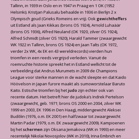
Tallinn, in 1939 in Oslo en in 1947 in Praag en 1 OK (1952
Helsinki). Kristjan Palusalu behaalde in 1936 in Berlijn 2 x
Olympisch goud (Grieks Romeins en vrij). Ook
gewichtheffers
uit Estland als Jaan Kikkas (brons OS 1924), Arnold Luhaäär
(brons OS 1936), Alfred Neuland (OK 1920, zilver OS 1924),
Alfred Schmidt (zilver OS 1920), Harald Tammer (zwaargewicht
WK 1922 in Tallinn, brons OS 1924) en Jaan Talts (OK 1972,
verder 2x WK, 4x EK en 43 wereldrecords) vierden hun
triomfen in een reeds vergrijsd verleden. Vanuit de
roemruchte historie spreekt het in Estland wellicht tot de
verbeelding dat Andrus Murumets in 2009 de Champions
League voor sterke mannen in de wacht sleepte en dat Kaido
Höövelson in Japan furore maakt als sumoworstelaar Baruto
Kaito. Estische triomfen bij het
judo
zijn echter ook van
recente datum. Het betreft hier de judoka’s Indrek Pertelson
(zwaargewicht, geb. 1971; brons OS 2000 en 2004, zilver WK
1999 en 2003, EK 1996 in Den Haag), middengewicht Aleksei
Budõlin (1976, o.m. EK 2001) en halfzwaar tot zwaargewicht
Martin Padar (1979, o.m. EK zwaargewicht 2009). Kampioenen
bij het
schermen
zijn Oksana Jemakova (WK in 1993) en meer
recentelijk Nikolai Novosjolov (WK in 2010), Irina Embrich en