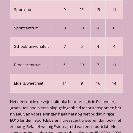
Sportclub
9
25
15
11
Sportcentrum
8
10
9
8
School/ universiteit
7
5
4
4
Fitnesscentrum
5
19
7
11
Elders/weet niet
14
9
16
14
Het deel dat in de vrije buitenlucht actief is, is in Estland erg
groot. Het land biedt volop gelegenheid tot buitensport en het
niveau van voorzieningen haalt het nog niet bij dat in rijke
EU15 landen. Sportclubs en fitnesscentra scoren dan ook niet
zo hoog. Relatief weinig Esten zijn lid van een sportclub. Het
aantal actieve leden van sportclubs zakte van 154.000 in 2006