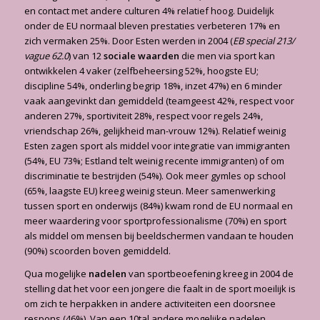
en contact met andere culturen 4% relatief hoog. Duidelijk
onder de EU normaal bleven prestaties verbeteren 17% en
zich vermaken 25%. Door Esten werden in 2004 (
EB special 213/
vague 62.0
) van 12
sociale waarden
die men via sport kan
ontwikkelen 4 vaker (zelfbeheersing 52%, hoogste EU;
discipline 54%, onderling begrip 18%, inzet 47%) en 6 minder
vaak aangevinkt dan gemiddeld (teamgeest 42%, respect voor
anderen 27%, sportiviteit 28%, respect voor regels 24%,
vriendschap 26%, gelijkheid man-vrouw 12%). Relatief weinig
Esten zagen sport als middel voor integratie van immigranten
(54%, EU 73%; Estland telt weinig recente immigranten) of om
discriminatie te bestrijden (54%). Ook meer gymles op school
(65%, laagste EU) kreeg weinig steun. Meer samenwerking
tussen sport en onderwijs (84%) kwam rond de EU normaal en
meer waardering voor sportprofessionalisme (70%) en sport
als middel om mensen bij beeldschermen vandaan te houden
(90%) scoorden boven gemiddeld.
Qua mogelijke
nadelen
van sportbeoefening kreeg in 2004 de
stelling dat het voor een jongere die faalt in de sport moeilijk is
om zich te herpakken in andere activiteiten een doorsnee
respons (46%). Van een 10tal andere mogelijke nadelen