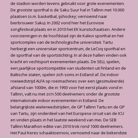
de stadion worden tevens gebruikt voor grote evenementen.
De grootste sporthal is de Saku Suur hal in Tallinn met 10.000
plaatsen (o.m. basketbal, ijshockey; vernoemd naar
bierbrouwer Saku). In 2002 vond hier het Eurovisie
songfestival plaats en in 2010 het EK kunstschaatsen. Andere
voorzieningen in de hoofdstad zijn de Kalevi sporthal en het
sportcomplex van de technologische universiteit. Tartu
herbergt een universitair sportcentrum, de LeCoq sporthal en
de sporthal van de sportstichting. In al deze hallen vinden ook
kracht en vechtsport evenementen plaats. De SELL spelen,
een jaarlijkse sportcompetitie van studenten uit Finland en de
Baltische staten, spelen zich soms in Estland af. De indoor
roeiwedstrijd ALFA op roeimachines over een (gesimuleerde)
afstand van 1000m, die in 1993 voor het eerst plaats vond in
Tallinn, valt nu met zo’n 500 deelnemers onder de grootste
internationale indoor evenementen in Estland. De
belangrijkste wielerwedstrijden, de GP Tallinn Tartu en de GP
van Tartu, zijn onderdeel van het Europese circuit van de ICU
en vinden plaats in het laatste weekend van mei. De SEB
Tallinn Marathon editie van 2010 trok rond 1000 deelnemers.
Het Paul Keres schaaktoernooi, vernoemd naar de bekendste