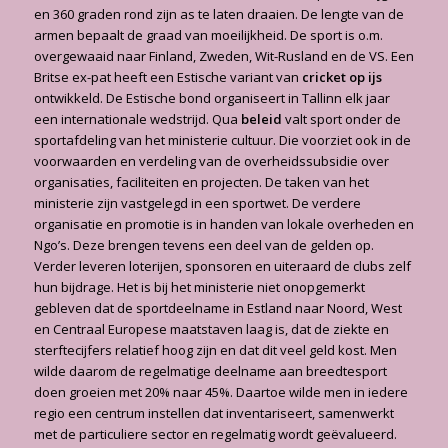
en 360 graden rond zijn as te laten draaien. De lengte van de
armen bepaalt de graad van moeilijkheid. De sport is o.m.
overgewaaid naar Finland, Zweden, Wit-Rusland en de VS. Een
Britse ex-pat heeft een Estische variant van
cricket op ijs
ontwikkeld. De Estische bond organiseert in Tallinn elk jaar
een internationale wedstrijd. Qua
beleid
valt sport onder de
sportafdeling van het ministerie cultuur. Die voorziet ook in de
voorwaarden en verdeling van de overheidssubsidie over
organisaties, faciliteiten en projecten. De taken van het
ministerie zijn vastgelegd in een sportwet. De verdere
organisatie en promotie is in handen van lokale overheden en
Ngo’s. Deze brengen tevens een deel van de gelden op.
Verder leveren loterijen, sponsoren en uiteraard de clubs zelf
hun bijdrage. Het is bij het ministerie niet onopgemerkt
gebleven dat de sportdeelname in Estland naar Noord, West
en Centraal Europese maatstaven laag is, dat de ziekte en
sterftecijfers relatief hoog zijn en dat dit veel geld kost. Men
wilde daarom de regelmatige deelname aan breedtesport
doen groeien met 20% naar 45%. Daartoe wilde men in iedere
regio een centrum instellen dat inventariseert, samenwerkt
met de particuliere sector en regelmatig wordt geëvalueerd.