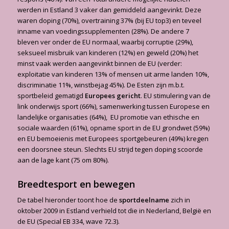
werden in Estland 3 vaker dan gemiddeld aangevinkt. Deze
waren doping (70%), overtraining 37% (bij EU top3) en teveel
inname van voedingssupplementen (28%). De andere 7
bleven ver onder de EU normaal, waarbij corruptie (29%),
seksueel misbruik van kinderen (12%) en geweld (20%) het
minst vaak werden aangevinkt binnen de EU (verder:
exploitatie van kinderen 13% of mensen uit arme landen 10%,
discriminatie 11%, winstbejag 45%). De Esten zijn m.b.t.
sportbeleid gematigd
Europees gericht
. EU stimulering van de
link onderwijs sport (66%), samenwerking tussen Europese en
landelijke organisaties (64%), EU promotie van ethische en
sociale waarden (61%), opname sport in de EU grondwet (59%)
en EU bemoeienis met Europees sportgebeuren (49%) kregen
een doorsnee steun. Slechts EU strijd tegen doping scoorde
aan de lage kant (75 om 80%).
Breedtesport en bewegen
De tabel hieronder toont hoe de
sportdeelname
zich in
oktober 2009 in Estland verhield tot die in Nederland, België en
de EU (Special EB 334, wave 72.3).