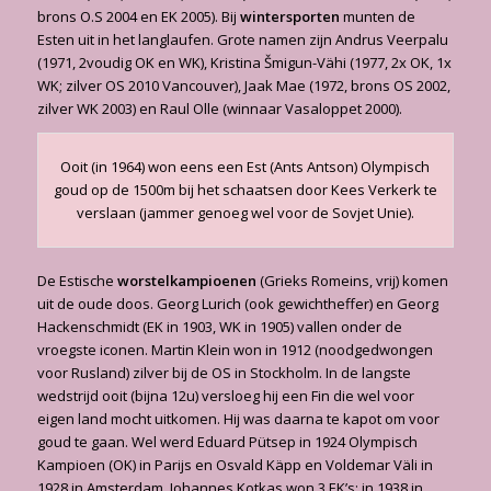
brons O.S 2004 en EK 2005). Bij
wintersporten
munten de
Esten uit in het langlaufen. Grote namen zijn Andrus Veerpalu
(1971, 2voudig OK en WK), Kristina Šmigun-Vähi (1977, 2x OK, 1x
WK; zilver OS 2010 Vancouver), Jaak Mae (1972, brons OS 2002,
zilver WK 2003) en Raul Olle (winnaar Vasaloppet 2000).
Ooit (in 1964) won eens een Est (Ants Antson) Olympisch
goud op de 1500m bij het schaatsen door Kees Verkerk te
verslaan (jammer genoeg wel voor de Sovjet Unie).
De Estische
worstelkampioenen
(Grieks Romeins, vrij) komen
uit de oude doos. Georg Lurich (ook gewichtheffer) en Georg
Hackenschmidt (EK in 1903, WK in 1905) vallen onder de
vroegste iconen. Martin Klein won in 1912 (noodgedwongen
voor Rusland) zilver bij de OS in Stockholm. In de langste
wedstrijd ooit (bijna 12u) versloeg hij een Fin die wel voor
eigen land mocht uitkomen. Hij was daarna te kapot om voor
goud te gaan. Wel werd Eduard Pütsep in 1924 Olympisch
Kampioen (OK) in Parijs en Osvald Käpp en Voldemar Väli in
1928 in Amsterdam. Johannes Kotkas won 3 EK’s; in 1938 in