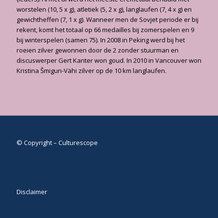
worstelen (10, 5 x g), atletiek (5, 2 x g), langlaufen (7, 4 x g) en
gewichtheffen (7, 1 x g). Wanneer men de Sovjet periode er bij
rekent, komt het totaal op 66 medailles bij zomerspelen en 9
bij winterspelen (samen 75). In 2008 in Peking werd bij het
roeien zilver gewonnen door de 2 zonder stuurman en
discuswerper Gert Kanter won goud. In 2010 in Vancouver won
Kristina Šmigun-Vähi zilver op de 10 km langlaufen.
© Copyright – Culturescope
Disclaimer