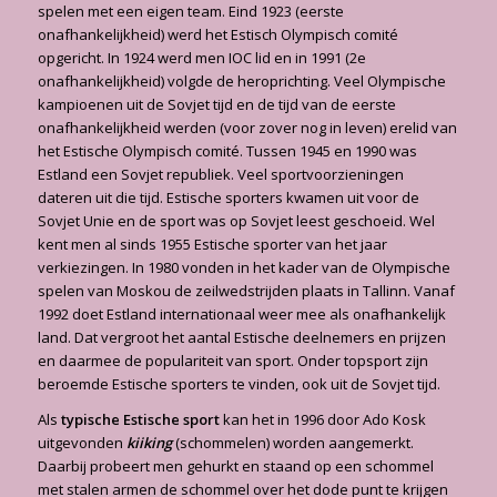
spelen met een eigen team. Eind 1923 (eerste
onafhankelijkheid) werd het Estisch Olympisch comité
opgericht. In 1924 werd men IOC lid en in 1991 (2e
onafhankelijkheid) volgde de heroprichting. Veel Olympische
kampioenen uit de Sovjet tijd en de tijd van de eerste
onafhankelijkheid werden (voor zover nog in leven) erelid van
het Estische Olympisch comité. Tussen 1945 en 1990 was
Estland een Sovjet republiek. Veel sportvoorzieningen
dateren uit die tijd. Estische sporters kwamen uit voor de
Sovjet Unie en de sport was op Sovjet leest geschoeid. Wel
kent men al sinds 1955 Estische sporter van het jaar
verkiezingen. In 1980 vonden in het kader van de Olympische
spelen van Moskou de zeilwedstrijden plaats in Tallinn. Vanaf
1992 doet Estland internationaal weer mee als onafhankelijk
land. Dat vergroot het aantal Estische deelnemers en prijzen
en daarmee de populariteit van sport. Onder topsport zijn
beroemde Estische sporters te vinden, ook uit de Sovjet tijd.
Als
typische Estische sport
kan het in 1996 door Ado Kosk
uitgevonden
kiiking
(schommelen) worden aangemerkt.
Daarbij probeert men gehurkt en staand op een schommel
met stalen armen de schommel over het dode punt te krijgen