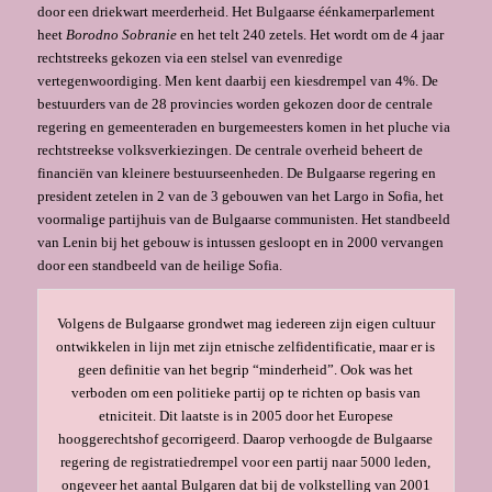
door een driekwart meerderheid. Het Bulgaarse éénkamerparlement
heet
Borodno Sobranie
en het telt 240 zetels. Het wordt om de 4 jaar
rechtstreeks gekozen via een stelsel van evenredige
vertegenwoordiging. Men kent daarbij een kiesdrempel van 4%. De
bestuurders van de 28 provincies worden gekozen door de centrale
regering en ge­meenteraden en burgemeesters komen in het pluche via
rechtstreekse volksverkiezingen. De centrale overheid beheert de
financiën van kleinere bestuurseenheden. De Bulgaarse rege­ring en
president zetelen in 2 van de 3 gebouwen van het Largo in Sofia, het
voormalige par­tijhuis van de Bulgaarse communisten. Het standbeeld
van Lenin bij het gebouw is intussen gesloopt en in 2000 vervangen
door een standbeeld van de heilige Sofia.
Volgens de Bulgaarse grondwet mag iedereen zijn eigen cultuur
ontwikkelen in lijn met zijn etnische zelfidentificatie, maar er is
geen definitie van het begrip “minderheid”. Ook was het
verboden om een politieke partij op te richten op basis van
etniciteit. Dit laatste is in 2005 door het Europese
hooggerechtshof gecorrigeerd. Daarop verhoogde de Bulgaarse
regering de registratiedrempel voor een partij naar 5000 leden,
ongeveer het aantal Bulgaren dat bij de volkstelling van 2001