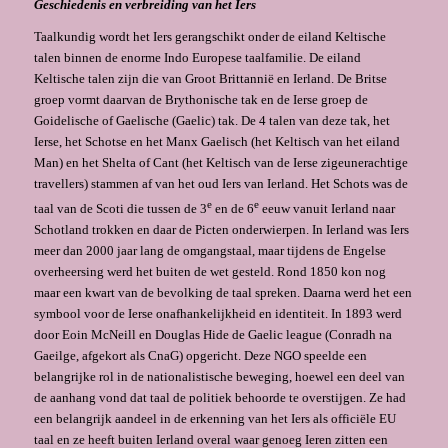
Geschiedenis en verbreiding van het Iers
Taalkundig wordt het Iers gerangschikt onder de eiland Keltische
talen binnen de enorme Indo Europese taalfamilie. De eiland
Keltische talen zijn die van Groot Brittannië en Ierland. De Britse
groep vormt daarvan de Brythonische tak en de Ierse groep de
Goidelische of Gaelische (Gaelic) tak. De 4 talen van deze tak, het
Ierse, het Schotse en het Manx Gaelisch (het Keltisch van het eiland
Man) en het Shelta of Cant (het Keltisch van de Ierse zigeunerachtige
travellers) stammen af van het oud Iers van Ierland. Het Schots was de
e
e
taal van de Scoti die tussen de 3
en de 6
eeuw vanuit Ierland naar
Schotland trokken en daar de Picten onderwierpen. In Ierland was Iers
meer dan 2000 jaar lang de omgangstaal, maar tijdens de Engelse
overheersing werd het buiten de wet gesteld. Rond 1850 kon nog
maar een kwart van de bevolking de taal spreken. Daarna werd het een
symbool voor de Ierse onafhankelijkheid en identiteit. In 1893 werd
door Eoin McNeill en Douglas Hide de Gaelic league (Conradh na
Gaeilge, afgekort als CnaG) opgericht. Deze NGO speelde een
belangrijke rol in de nationalistische beweging, hoewel een deel van
de aanhang vond dat taal de politiek behoorde te overstijgen. Ze had
een belangrijk aandeel in de erkenning van het Iers als officiële EU
taal en ze heeft buiten Ierland overal waar genoeg Ieren zitten een