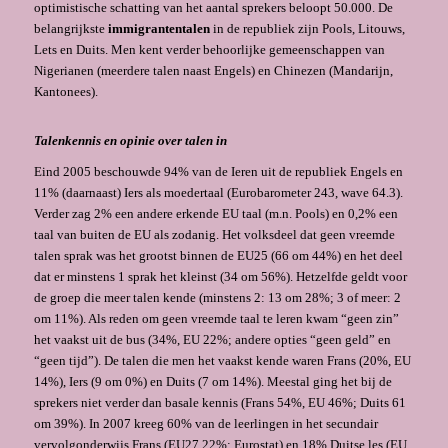
optimistische schatting van het aantal sprekers beloopt 50.000. De
belangrijkste
immigrantentalen
in de republiek zijn Pools, Litouws,
Lets en Duits. Men kent verder behoorlijke gemeenschappen van
Nigerianen (meerdere talen naast Engels) en Chinezen (Mandarijn,
Kantonees).
Talenkennis en opinie over talen in
Eind 2005 beschouwde 94% van de Ieren uit de republiek Engels en
11% (daarnaast) Iers als moedertaal (Eurobarometer 243, wave 64.3).
Verder zag 2% een andere erkende EU taal (m.n. Pools) en 0,2% een
taal van buiten de EU als zodanig. Het volksdeel dat geen vreemde
talen sprak was het grootst binnen de EU25 (66 om 44%) en het deel
dat er minstens 1 sprak het kleinst (34 om 56%). Hetzelfde geldt voor
de groep die meer talen kende (minstens 2: 13 om 28%; 3 of meer: 2
om 11%). Als reden om geen vreemde taal te leren kwam “geen zin”
het vaakst uit de bus (34%, EU 22%; andere opties “geen geld” en
“geen tijd”). De talen die men het vaakst kende waren Frans (20%, EU
14%), Iers (9 om 0%) en Duits (7 om 14%). Meestal ging het bij de
sprekers niet verder dan basale kennis (Frans 54%, EU 46%; Duits 61
om 39%). In 2007 kreeg 60% van de leerlingen in het secundair
vervolgonderwijs Frans (EU27 22%; Eurostat) en 18% Duitse les (EU