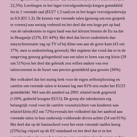
22,5%). Leerlingen in het lager vervolgonderwijs kregen gemiddeld
les in 1 vreemde taal (EU27 1,5 taal) en in het hoger vervolgonderwijs
in 0,9 (EU 1,3). De kennis van vreemde talen (genoeg om een gesprek
te voeren) was weinig verbreid en het deel dat een hoge pet op had
van de talenkennis in eigen land was het kleinst binnen de Eu na dat
in Hongarije (22%, EU 44%). Het deel dat liever ondertitels dan
nasynchronisatie zag op TV of bij films was aan de grote kant (43 om
37%; men is ondertiteling gewend). Het segment dat vond dat er in de
omgeving genoeg gelegenheid was om talen te leren was erg klein (29
om 51%) en het deel dat gebruik zou willen maken van een
talencentrum in de buurt was precies gemiddeld qua grootte (36%).
Het volksdeel dat het nuttig leek voor de eigen zelfontplooiing en
carrière om vreemde talen te kennen lag met 81% iets onder het EU25
gemiddelde. Wel was dit aandeel na 2001 relatief sterk gegroeid
(+20%, gedeeld hoogste EU15). De groep die talenkennis erg
belangrijk vond voor de carrière vooruitzichten van kinderen was
relatief klein (62 om 72%) evenals het volksdeel dat het aanbod aan
vreemde talen in hun onderwijs voldoende divers achtte (54 om 61%).
Het deel dat op de basisschool voor het eerst vreemde taalles kreeg
(25%) lag vrijwel op de EU standaard en het deel dat er in het