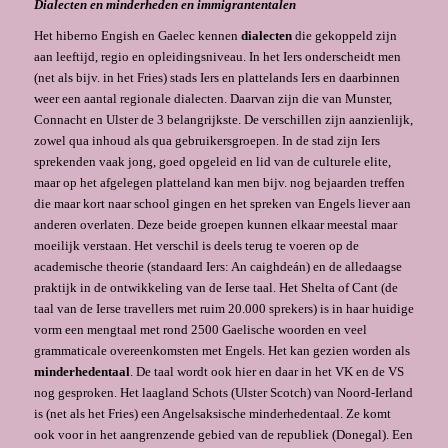
Dialecten en minderheden en immigrantentalen
Het hiberno Engish en Gaelec kennen
dialecten
die gekoppeld zijn
aan leeftijd, regio en opleidingsniveau. In het Iers onderscheidt men
(net als bijv. in het Fries) stads Iers en plattelands Iers en daarbinnen
weer een aantal regionale dialecten. Daarvan zijn die van Munster,
Connacht en Ulster de 3 belangrijkste. De verschillen zijn aanzienlijk,
zowel qua inhoud als qua gebruikersgroepen. In de stad zijn Iers
sprekenden vaak jong, goed opgeleid en lid van de culturele elite,
maar op het afgelegen platteland kan men bijv. nog bejaarden treffen
die maar kort naar school gingen en het spreken van Engels liever aan
anderen overlaten. Deze beide groepen kunnen elkaar meestal maar
moeilijk verstaan. Het verschil is deels terug te voeren op de
academische theorie (standaard Iers: An caighdeán) en de alledaagse
praktijk in de ontwikkeling van de Ierse taal. Het Shelta of Cant (de
taal van de Ierse travellers met ruim 20.000 sprekers) is in haar huidige
vorm een mengtaal met rond 2500 Gaelische woorden en veel
grammaticale overeenkomsten met Engels. Het kan gezien worden als
minderhedentaal
. De taal wordt ook hier en daar in het VK en de VS
nog gesproken. Het laagland Schots (Ulster Scotch) van Noord-Ierland
is (net als het Fries) een Angelsaksische minderhedentaal. Ze komt
ook voor in het aangrenzende gebied van de republiek (Donegal). Een