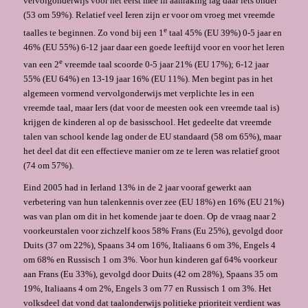
vervolgonderwijs voor het eerst mee in aanraking lag daar iets onder
(53 om 59%). Relatief veel Ieren zijn er voor om vroeg met vreemde
e
taalles te beginnen. Zo vond bij een 1
taal 45% (EU 39%) 0-5 jaar en
46% (EU 55%) 6-12 jaar daar een goede leeftijd voor en voor het leren
e
van een 2
vreemde taal scoorde 0-5 jaar 21% (EU 17%); 6-12 jaar
55% (EU 64%) en 13-19 jaar 16% (EU 11%). Men begint pas in het
algemeen vormend vervolgonderwijs met verplichte les in een
vreemde taal, maar Iers (dat voor de meesten ook een vreemde taal is)
krijgen de kinderen al op de basisschool. Het gedeelte dat vreemde
talen van school kende lag onder de EU standaard (58 om 65%), maar
het deel dat dit een effectieve manier om ze te leren was relatief groot
(74 om 57%).
Eind 2005 had in Ierland 13% in de 2 jaar vooraf gewerkt aan
verbetering van hun talenkennis over zee (EU 18%) en 16% (EU 21%)
was van plan om dit in het komende jaar te doen. Op de vraag naar 2
voorkeurstalen voor zichzelf koos 58% Frans (Eu 25%), gevolgd door
Duits (37 om 22%), Spaans 34 om 16%, Italiaans 6 om 3%, Engels 4
om 68% en Russisch 1 om 3%. Voor hun kinderen gaf 64% voorkeur
aan Frans (Eu 33%), gevolgd door Duits (42 om 28%), Spaans 35 om
19%, Italiaans 4 om 2%, Engels 3 om 77 en Russisch 1 om 3%. Het
volksdeel dat vond dat taalonderwijs politieke prioriteit verdient was