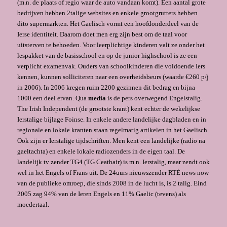
(m.n. de plaats of regio waar de auto vandaan komt). Een aantal grote
bedrijven hebben 2talige websites en enkele grootgrutters hebben
dito supermarkten. Het Gaelisch vormt een hoofdonderdeel van de
Ierse identiteit. Daarom doet men erg zijn best om de taal voor
uitsterven te behoeden. Voor leerplichtige kinderen valt ze onder het
lespakket van de basisschool en op de junior highschool is ze een
verplicht examenvak. Ouders van schoolkinderen die voldoende Iers
kennen, kunnen solliciteren naar een overheidsbeurs (waarde €260 p/j
in 2006). In 2006 kregen ruim 2200 gezinnen dit bedrag en bijna
1000 een deel ervan. Qua
media
is de pers overwegend Engelstalig.
The Irish Independent (de grootste krant) kent echter de wekelijkse
Ierstalige bijlage Foinse. In enkele andere landelijke dagbladen en in
regionale en lokale kranten staan regelmatig artikelen in het Gaelisch.
Ook zijn er Ierstalige tijdschriften. Men kent een landelijke (radio na
gaeltachta) en enkele lokale radiozenders in de eigen taal. De
landelijk tv zender TG4 (TG Ceathair) is m.n. Ierstalig, maar zendt ook
wel in het Engels of Frans uit. De 24uurs nieuwszender RTÉ news now
van de publieke omroep, die sinds 2008 in de lucht is, is 2 talig. Eind
2005 zag 94% van de Ieren Engels en 11% Gaelic (tevens) als
moedertaal.