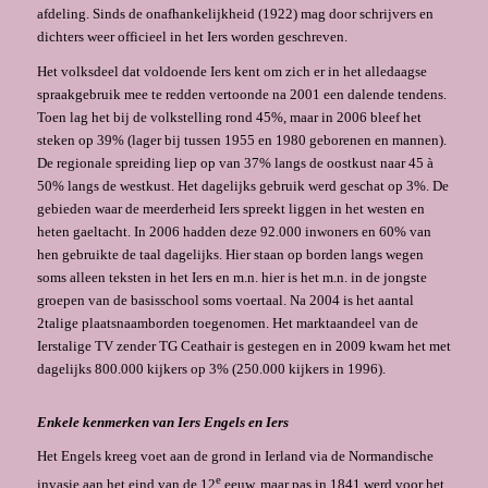
afdeling. Sinds de onafhankelijkheid (1922) mag door schrijvers en
dichters weer officieel in het Iers worden geschreven.
Het volksdeel dat voldoende Iers kent om zich er in het alledaagse
spraakgebruik mee te redden vertoonde na 2001 een dalende tendens.
Toen lag het bij de volkstelling rond 45%, maar in 2006 bleef het
steken op 39% (lager bij tussen 1955 en 1980 geborenen en mannen).
De regionale spreiding liep op van 37% langs de oostkust naar 45 à
50% langs de westkust. Het dagelijks gebruik werd geschat op 3%. De
ge­bieden waar de meerderheid Iers spreekt liggen in het westen en
heten gaeltacht. In 2006 hadden deze 92.000 inwoners en 60% van
hen gebruikte de taal dagelijks. Hier staan op borden langs wegen
soms alleen teksten in het Iers en m.n. hier is het m.n. in de jongste
groepen van de basisschool soms voertaal. Na 2004 is het aantal
2talige plaatsnaamborden toegenomen. Het marktaandeel van de
Ierstalige TV zender TG Ceathair is gestegen en in 2009 kwam het met
dagelijks 800.000 kijkers op 3% (250.000 kijkers in 1996).
Enkele kenmerken van Iers Engels en Iers
Het Engels kreeg voet aan de grond in Ierland via de Normandische
e
invasie aan het eind van de 12
eeuw, maar pas in 1841 werd voor het