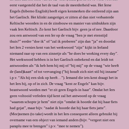
eerst vastgesteld dat het de taal van de meerderheid was. Het Ierse
Engels (hiberno English) heeft eigen kenmerken die ontleend zijn aan
het Gaelisch. Het klinkt zangeriger, er zitten al dan niet verbasterde
Keltische woorden in en de zinsbouw en manier van uitdrukken zijn
vaak Iers Keltisch. Zo kent het Gaelisch bijv. geen ja of nee. Daardoor
zou een antwoord van een Ier op de vraag “ben je met etenstijd
thuis?” eerder “doe ik” of “zal ik proberen” zijn dan “ja” en doordat
het Iers 2 versies kent van het werkwoord “zijn” kijkt in Ierland
niemand raar op van een zinnetje als “he does be working every day”.
Het werkwoord hebben is in het Gaelisch onbekend en dat leidt tot
antwoorden als “ik heb hem bij mij of “bij mij” op de vraag “wie heeft
de (land)kaart” of tot vervanging (“hij houdt zich niet stil bij inname”
i.p.v. “Als hij een slok op heeft…”). Iemand die iets kent draagt het in
het Iers bij, op of in zich. De vraag “kent ze Engels” kan bijv.
beantwoord worden met “er zit geen Engels in haar”. Omdat het Iers
geen voltooid verleden tijd kent zal het antwoord op de vraag
“waarom schopte je hem” niet zijn “omdat ik hoorde dat hij haar fiets
had gejat”, maar bijv. “nadat ik hoorde dat hij haar fiets jatte”.
(Mee)nemen (to take) wordt in het Iers consequent alleen gebruikt bij
overname van een object van iemand anders (bijv. “vergeet niet een
paraplu mee te brengen” i.p.v. “mee te nemen”).