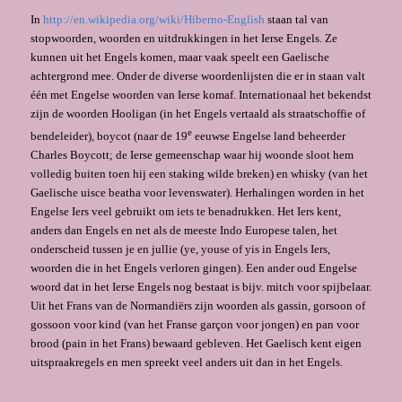
In
http://en.wikipedia.org/wiki/Hiberno-English
staan tal van
stopwoorden, woorden en uitdrukkingen in het Ierse Engels. Ze
kunnen uit het Engels komen, maar vaak speelt een Gaelische
achtergrond mee. Onder de diverse woordenlijsten die er in staan valt
één met Engelse woorden van Ierse komaf. Internationaal het bekendst
zijn de woorden Hooligan (in het Engels vertaald als straatschoffie of
e
bendeleider), boycot (naar de 19
eeuwse Engelse land beheerder
Charles Boycott; de Ierse gemeenschap waar hij woonde sloot hem
volledig buiten toen hij een staking wilde breken) en whisky (van het
Gaelische uisce beatha voor levenswater). Herhalingen worden in het
Engelse Iers veel gebruikt om iets te benadrukken. Het Iers kent,
anders dan Engels en net als de meeste Indo Europese talen, het
onderscheid tussen je en jullie (ye, youse of yis in Engels Iers,
woorden die in het Engels verloren gingen). Een ander oud Engelse
woord dat in het Ierse Engels nog bestaat is bijv. mitch voor spijbelaar.
Uit het Frans van de Normandiërs zijn woorden als gassin, gorsoon of
gossoon voor kind (van het Franse garçon voor jongen) en pan voor
brood (pain in het Frans) bewaard gebleven. Het Gaelisch kent eigen
uitspraakregels en men spreekt veel anders uit dan in het Engels.