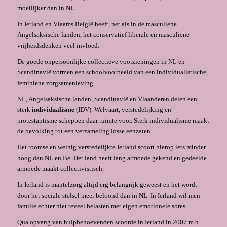
moeilijker dan in NL.
In Ierland en Vlaams België heeft, net als in de masculiene
Angelsaksische landen, het conservatief liberale en masculiene
vrijheidsdenken veel invloed.
De goede onpersoonlijke collectieve voorzieningen in NL en
Scandinavië vormen een schoolvoorbeeld van een individualistische
feminiene zorgsamenleving.
NL, Angelsaksische landen, Scandinavië en Vlaanderen delen een
sterk
individualisme
(IDV). Welvaart, verstedelijking en
protestantisme scheppen daar ruimte voor. Sterk individualisme maakt
de bevolking tot een verzameling losse eenzaten.
Het roomse en weinig verstedelijkte Ierland scoort hierop iets minder
hoog dan NL en Be. Het land heeft lang armoede gekend en gedeelde
armoede maakt collectivistisch.
In Ierland is mantelzorg altijd erg belangrijk geweest en het wordt
door het sociale stelsel meer beloond dan in NL. In Ierland wil men
familie echter niet teveel belasten met eigen emotionele sores.
Qua opvang van hulpbehoevenden scoorde in Ierland in 2007 m.n.