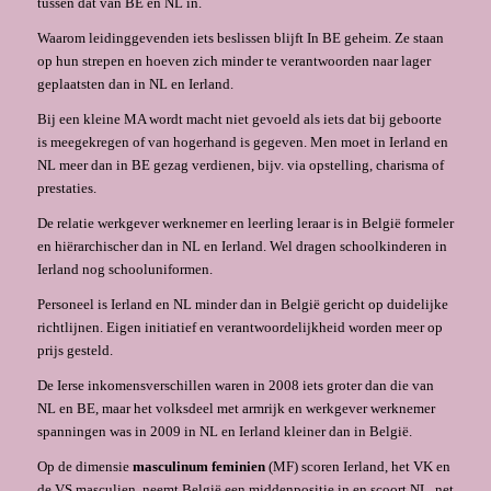
tussen dat van BE en NL in.
Waarom leidinggevenden iets beslissen blijft In BE geheim. Ze staan
op hun strepen en hoeven zich minder te verantwoorden naar lager
geplaatsten dan in NL en Ierland.
Bij een kleine MA wordt macht niet gevoeld als iets dat bij geboorte
is meegekregen of van hogerhand is gegeven. Men moet in Ierland en
NL meer dan in BE gezag verdienen, bijv. via opstelling, charisma of
prestaties.
De relatie werkgever werknemer en leerling leraar is in België formeler
en hiërarchischer dan in NL en Ierland. Wel dragen schoolkinderen in
Ierland nog schooluniformen.
Personeel is Ierland en NL minder dan in België gericht op duidelijke
richtlijnen. Eigen initiatief en verantwoordelijkheid worden meer op
prijs gesteld.
De Ierse inkomensverschillen waren in 2008 iets groter dan die van
NL en BE, maar het volksdeel met armrijk en werkgever werknemer
spanningen was in 2009 in NL en Ierland kleiner dan in België.
Op de dimensie
masculinum feminien
(MF) scoren Ierland, het VK en
de VS masculien, neemt België een middenpositie in en scoort NL, net