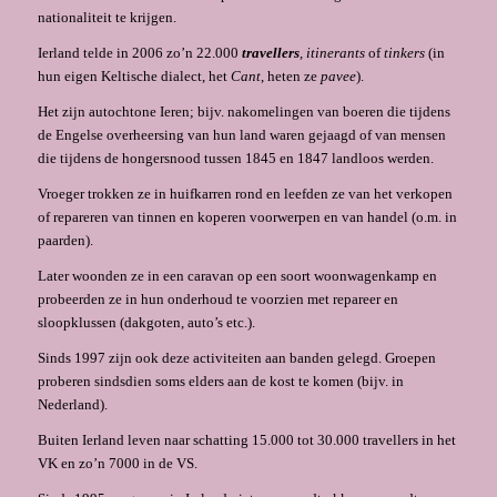
nationaliteit te krijgen.
Ierland telde in 2006 zo’n 22.000
travellers
, itinerants
of
tinkers
(in
hun eigen Keltische di­alect, het
Cant
, heten ze
pavee
).
Het zijn autochtone Ieren; bijv. nakomelin­gen van boeren die tijdens
de Engelse overheersing van hun land waren gejaagd of van mensen
die tijdens de hongersnood tussen 1845 en 1847 landloos werden.
Vroeger trokken ze in huifkarren rond en leefden ze van het verkopen
of repareren van tinnen en koperen voorwerpen en van handel (o.m. in
paarden).
Later woonden ze in een caravan op een soort woonwagenkamp en
probeerden ze in hun onderhoud te voorzien met repareer en
sloopklussen (dakgoten, auto’s etc.).
Sinds 1997 zijn ook deze activiteiten aan banden gelegd. Groepen
proberen sindsdien soms elders aan de kost te komen (bijv. in
Nederland).
Buiten Ierland leven naar schatting 15.000 tot 30.000 travellers in het
VK en zo’n 7000 in de VS.