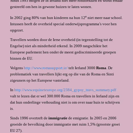
Sinds 1995 mogen ze in Ierland niet meer rondtrekken en wordt ernaar
gestreefd om hen in gewone huizen te laten wonen.
e
In 2002 ging 80% van hun kinderen na hun 12
niet meer naar school.
Intussen heeft de overheid special onderwijsprogramma’s voor hen
opgezet.
Travellers worden door de Ierse overheid (in tegenstelling tot de
Engelse) niet als minderheid erkend. In 2009 rangschikte het
Europese parlement hen onder de meest gediscrimineerde groepen
binnen de EU.
Volgens
http://www.romasupport.ie/
telt Ierland 3000
Roma
. De
problematiek van travellers lijkt erg op die van de Roma en Sinti
zigeuners op het Europese vasteland.
In
http://www.equineteurope.org/2384_gypsy_travs_summary.pdf
valt te lezen dat er wel 300.000 Roma en travellers in Ierland zijn en
dat hun onderlinge verhouding niet is om over naar huis te schrijven
is.
Sinds 1996 overtreft de
immigratie
de emigratie. In 2005 en 2006
groeide de bevolking door immigratie met ruim 1,5% (grootste groei
EU 27).