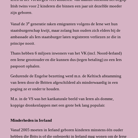
Irish twins voor 2 kinderen die binnen een jaar uit dezelfde moeder
zijn geboren.
e
Vanaf de 3
generatie raken emigranten volgens de Ierse wet hun
staatsburgerschap kwijt, maar zolang hun ouders zich elders bij de
ambassade als Iers staatsburger laten registreren verliezen ze die in
principe nooit.
Thans hebben 6 miljoen inwoners van het VK (incl. Noord-Ierland)
een Ierse grootouder en die kunnen dus (tegen betaling) zo een Iers
paspoort ophalen.
Gedurende de Engelse bezetting werd m.n. de Keltisch afstamming
van Ieren door de Britten afgeschilderd als minderwaardig in een
poging ze er onder te houden.
M.n. in de VS was het karikaturale beeld van Ieren als domme,
koppige dronkenlappen met een grote bek lang populair.
Minderheden in Ierland
Vanaf 2005 moeten in Ierland geboren kinderen minstens één ouder
hebben die Brits is of die onbeperkt in Ierland mag wonen om de Ierse