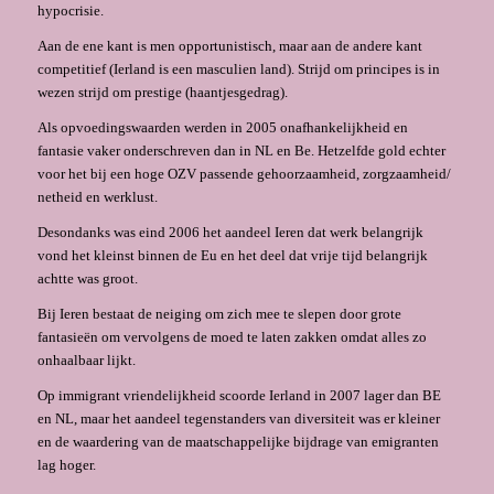
hypocrisie.
Aan de ene kant is men opportunistisch, maar aan de andere kant
competitief (Ierland is een masculien land). Strijd om principes is in
wezen strijd om prestige (haantjesgedrag).
Als opvoedingswaarden werden in 2005 onafhankelijkheid en
fantasie vaker onderschreven dan in NL en Be. Hetzelfde gold echter
voor het bij een hoge OZV passende gehoorzaamheid, zorgzaamheid/
netheid en werklust.
Desondanks was eind 2006 het aandeel Ieren dat werk belangrijk
vond het kleinst binnen de Eu en het deel dat vrije tijd belangrijk
achtte was groot.
Bij Ieren bestaat de neiging om zich mee te slepen door grote
fantasieën om vervol­gens de moed te laten zakken omdat alles zo
onhaalbaar lijkt.
Op immigrant vriendelijkheid scoorde Ierland in 2007 lager dan BE
en NL, maar het aandeel tegenstanders van diversiteit was er kleiner
en de waardering van de maatschappelijke bijdrage van emigranten
lag hoger.