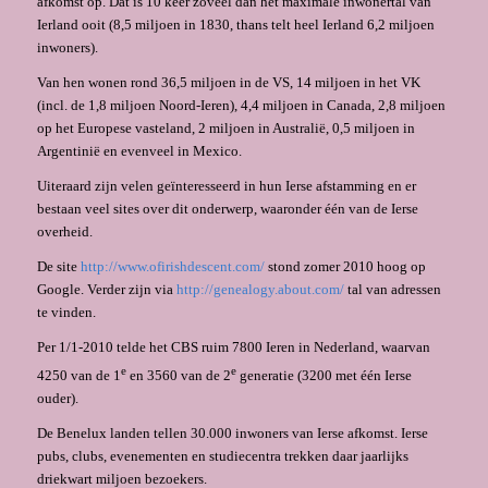
afkomst op. Dat is 10 keer zoveel dan het maximale inwonertal van
Ierland ooit (8,5 miljoen in 1830, thans telt heel Ierland 6,2 miljoen
inwoners).
Van hen wonen rond 36,5 miljoen in de VS, 14 miljoen in het VK
(incl. de 1,8 miljoen Noord-Ieren), 4,4 miljoen in Canada, 2,8 miljoen
op het Europese vasteland, 2 miljoen in Australië, 0,5 miljoen in
Argentinië en evenveel in Mexico.
Uiteraard zijn velen geïnteresseerd in hun Ierse afstamming en er
bestaan veel sites over dit onderwerp, waaronder één van de Ierse
overheid.
De site
http://www.ofirishdescent.com/
stond zomer 2010 hoog op
Google. Verder zijn via
http://genealogy.about.com/
tal van adressen
te vinden.
Per 1/1-2010 telde het CBS ruim 7800 Ieren in Nederland, waarvan
e
e
4250 van de 1
en 3560 van de 2
generatie (3200 met één Ierse
ouder).
De Benelux landen tellen 30.000 inwoners van Ierse afkomst. Ierse
pubs, clubs, evenementen en studiecentra trekken daar jaarlijks
driekwart miljoen bezoekers.