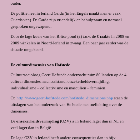
ouder.
De politie heet in Ierland Garda (in het Engels maakt men er vaak
Guards van). De Garda zijn vriendelijk en behulpzaam en normaal
gesproken ongewapend.
Door de lage koers van het Britse pond (£) t.o.v. de € raakte in 2008 en
2009 winkelen in Noord-Ierland in zwang. Een paar jaar eerder was de
situatie omgekeerd.
De cultuurdimensies van Hofstede
Cultuursocioloog Geert Hofstede onderzocht ruim 80 landen op de 4
cultuur dimensies machtsafstand, onzekerheidsvermijding,
individualisme – collectivisme en masculien – feminien.
Op
http://www.geert-hofstede.com/hofstede_dimensions.php
staan de
uitslagen van het onderzoek van Hofstede met toelichting over de
dimensies.
De
onzekerheidsvermijding
(OZV) is in Ierland lager dan in NL en
veel lager dan in België.
De lage OZV in Ierland heeft andere consequenties dan in bijv.