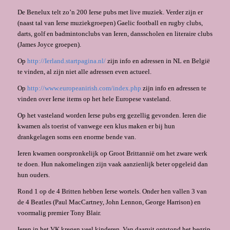
De Benelux telt zo’n 200 Ierse pubs met live muziek. Verder zijn er
(naast tal van Ierse muziekgroepen) Gaelic football en rugby clubs,
darts, golf en badmintonclubs van Ieren, dansscholen en literaire clubs
(James Joyce groepen).
Op
http://Ierland.startpagina.nl/
zijn info en adressen in NL en België
te vinden, al zijn niet alle adressen even actueel.
Op
http://www.europeanirish.com/index.php
zijn info en adressen te
vinden over Ierse items op het hele Europese vasteland.
Op het vasteland worden Ierse pubs erg gezellig gevonden. Ieren die
kwamen als toerist of vanwege een klus maken er bij hun
drankgelagen soms een enorme bende van.
Ieren kwamen oorspronkelijk op Groot Brittannië om het zware werk
te doen. Hun nakomelingen zijn vaak aanzienlijk beter opgeleid dan
hun ouders.
Rond 1 op de 4 Britten hebben Ierse wortels. Onder hen vallen 3 van
de 4 Beatles (Paul MacCartney, John Lennon, George Harrison) en
voormalig premier Tony Blair.
Ieren in het VK kregen veel kinderen. Van daaruit ontstond het begrip