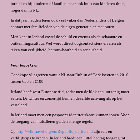
intrekken bij kinderen of familie, maar ook hulp van kinderen thuis,
hoger dan in NL.
In dat jaar hadden Ieren ook veel vaker dan Nederlanders of Belgen
contact met familieleden van de eigen generatie en met buren.
Men kent in Ierland zowel de schuld en excuus als de schaamte en
ontkenningscultuur. Wel wordt direct oogcontact sterk ervaren als
teken van eerlijkheid, betrouwbaarheid en serieusheid.
Voor bezoekers
Goedkope vliegreizen vanuit NL naar Dublin of Cork kostten in 2010
tussen €50 en €100.
Ierland heeft west Europese tijd, zodat men de klok een uur terug moet
zetten. De winter en zomertijd kennen dezelfde aanvang als op het
vasteland.
In Ierland moet men een paspoort/ identiteitskaart kunnen tonen. Voor
de toegang van huisdieren gelden strenge regels.
Op
http://wikitravel.org/en/Republic_of_Ireland
zijn reis en
verblijfstips te vinden. In Ierland biedt een luttel bedrag toegang tot