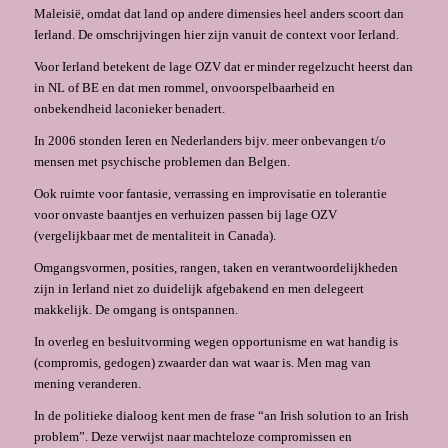
Maleisië, omdat dat land op andere dimensies heel anders scoort dan
Ierland. De omschrijvingen hier zijn vanuit de context voor Ierland.
Voor Ierland betekent de lage OZV dat er minder regelzucht heerst dan
in NL of BE en dat men rommel, onvoorspelbaarheid en
onbekendheid laconieker benadert.
In 2006 stonden Ieren en Nederlanders bijv. meer onbevangen t/o
mensen met psychische problemen dan Belgen.
Ook ruimte voor fantasie, verrassing en improvisatie en tolerantie
voor onvaste baantjes en verhuizen passen bij lage OZV
(vergelijkbaar met de mentaliteit in Canada).
Omgangsvormen, posities, rangen, taken en verantwoordelijkheden
zijn in Ierland niet zo duidelijk afgebakend en men delegeert
makkelijk. De omgang is ontspannen.
In overleg en besluitvorming wegen opportunisme en wat handig is
(compromis, gedogen) zwaarder dan wat waar is. Men mag van
mening veranderen.
In de politieke dialoog kent men de frase “an Irish solution to an Irish
problem”. Deze verwijst naar machteloze compromissen en