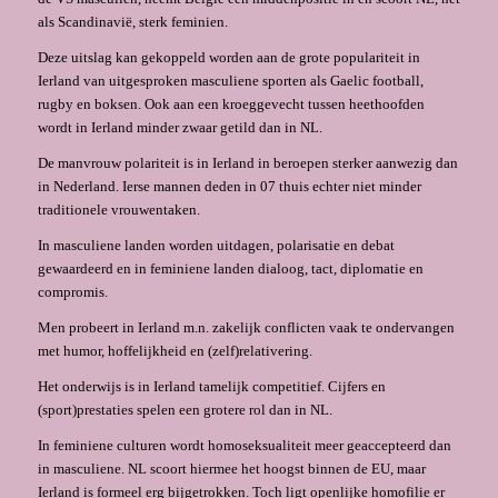
als Scandinavië, sterk feminien.
Deze uitslag kan gekoppeld worden aan de grote populariteit in
Ierland van uitgesproken masculiene sporten als Gaelic football,
rugby en boksen. Ook aan een kroeggevecht tussen heethoofden
wordt in Ierland minder zwaar getild dan in NL.
De manvrouw polariteit is in Ierland in beroepen sterker aanwezig dan
in Nederland. Ierse mannen deden in 07 thuis echter niet minder
traditionele vrouwentaken.
In masculiene landen worden uitdagen, polarisatie en debat
gewaardeerd en in feminiene landen dialoog, tact, diplomatie en
compromis.
Men probeert in Ierland m.n. zakelijk conflicten vaak te ondervangen
met humor, hoffelijkheid en (zelf)relativering.
Het onderwijs is in Ierland tamelijk competitief. Cijfers en
(sport)prestaties spelen een grotere rol dan in NL.
In feminiene culturen wordt homoseksualiteit meer geaccepteerd dan
in masculiene. NL scoort hiermee het hoogst binnen de EU, maar
Ierland is formeel erg bijgetrokken. Toch ligt openlijke homofilie er