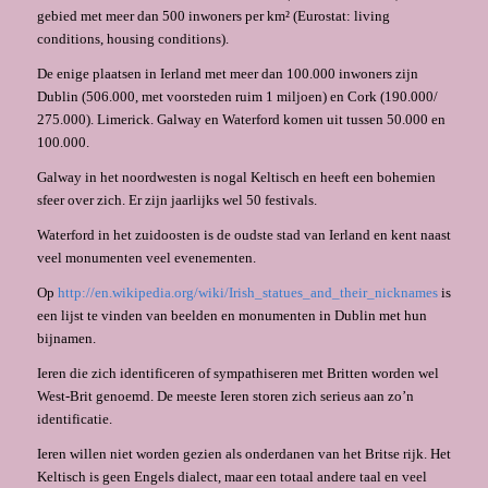
gebied met meer dan 500 inwoners per km² (Eurostat: living
conditions, housing conditions).
De enige plaatsen in Ierland met meer dan 100.000 inwoners zijn
Dublin (506.000, met voorsteden ruim 1 miljoen) en Cork (190.000/
275.000). Limerick. Galway en Waterford komen uit tussen 50.000 en
100.000.
Galway in het noordwesten is nogal Keltisch en heeft een bohemien
sfeer over zich. Er zijn jaarlijks wel 50 festivals.
Waterford in het zuidoosten is de oudste stad van Ierland en kent naast
veel monumenten veel evenementen.
Op
http://en.wikipedia.org/wiki/Irish_statues_and_their_nicknames
is
een lijst te vinden van beelden en monumenten in Dublin met hun
bijnamen.
Ieren die zich identificeren of sympathiseren met Britten worden wel
West-Brit genoemd. De meeste Ieren storen zich serieus aan zo’n
identificatie.
Ieren willen niet worden gezien als onderdanen van het Britse rijk. Het
Keltisch is geen Engels dialect, maar een totaal andere taal en veel