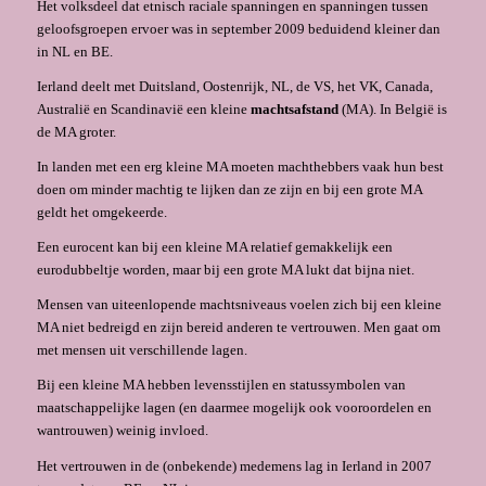
Het volksdeel dat etnisch raciale spanningen en spanningen tussen
geloofsgroepen ervoer was in september 2009 beduidend kleiner dan
in NL en BE.
Ierland deelt met Duitsland, Oostenrijk, NL, de VS, het VK, Canada,
Australië en Scandinavië een kleine
machtsafstand
(MA). In België is
de MA groter.
In landen met een erg kleine MA moeten machthebbers vaak hun best
doen om minder machtig te lijken dan ze zijn en bij een grote MA
geldt het omgekeerde.
Een eurocent kan bij een kleine MA relatief gemakkelijk een
eurodubbeltje worden, maar bij een grote MA lukt dat bijna niet.
Mensen van uiteenlopende machtsniveaus voelen zich bij een kleine
MA niet bedreigd en zijn bereid anderen te vertrouwen. Men gaat om
met mensen uit verschillende lagen.
Bij een kleine MA hebben levensstijlen en statussymbolen van
maatschappelijke lagen (en daarmee mogelijk ook vooroordelen en
wantrouwen) weinig invloed.
Het vertrouwen in de (onbekende) medemens lag in Ierland in 2007