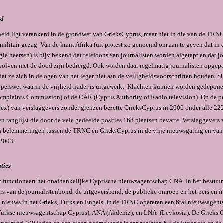
id
heid ligt verankerd in de grondwet van GrieksCyprus, maar niet in die van de TRNC
 militair gezag. Van de krant Afrika (uit protest zo genoemd om aan te geven dat i
gle heersen) is bijv bekend dat telefoons van journalisten worden afgetapt en dat j
wolven met de dood zijn bedreigd. Ook worden daar regelmatig journalisten opgep
at ze zich in de ogen van het leger niet aan de veiligheidsvoorschriften houden. S
 perswet waarin de vrijheid nader is uitgewerkt. Klachten kunnen worden gedepo
mplaints Commission) of de CAR (Cyprus Authority of Radio television). Op de pe
dex) van verslaggevers zonder grenzen bezette GrieksCyprus in 2006 onder alle 22
n ranglijst die door de vele gedeelde posities 168 plaatsen bevatte. Verslaggevers
 belemmeringen tussen de TRNC en GrieksCyprus in de vrije nieuwsgaring en va
 2003.
ties
 functioneert het onafhankelijke Cyprische nieuwsagentschap CNA. In het bestuur 
s van de journalistenbond, de uitgeversbond, de publieke omroep en het pers en i
 nieuws in het Grieks, Turks en Engels. In de TRNC opereren een 6tal nieuwsagen
urkse nieuwsagentschap Cyprus), ANA (Akdeniz), en LNA (Levkosia). De Grieks 
met rond 400 leden en een eigen gedragscode is aangesloten bij de Europese en d