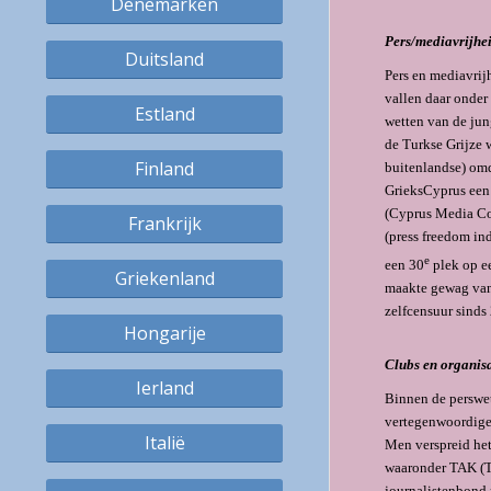
Denemarken
Pers/mediavrijhe
Duitsland
Pers en mediavrij
vallen daar onder
Estland
wetten van de jun
de Turkse Grijze 
Finland
buitenlandse) omd
GrieksCyprus een
(Cyprus Media Co
Frankrijk
(press freedom in
e
een 30
plek op ee
Griekenland
maakte gewag van
zelfcensuur sinds
Hongarije
Clubs en organisa
Ierland
Binnen de perswet
vertegenwoordiger
Italië
Men verspreid het
waaronder TAK (T
journalistenbond 