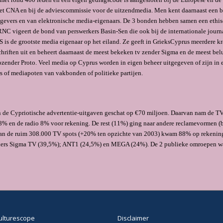
 het CNA en bij de adviescommissie voor de uitzendmedia. Men kent daarnaast een 
itgevers en van elektronische media-eigenaars. De 3 bonden hebben samen een ethi
NC vigeert de bond van perswerkers Basin-Sen die ook bij de internationale journa
S is de grootste media eigenaar op het eiland. Ze geeft in GrieksCyprus meerdere k
schriften uit en beheert daarnaast de meest bekeken tv zender Sigma en de meest bel
zender Proto. Veel media op Cyprus worden in eigen beheer uitgegeven of zijn in 
s of mediapoten van vakbonden of politieke partijen.
 de Cypriotische advertentie-uitgaven geschat op €70 miljoen. Daarvan nam de T
% en de radio 8% voor rekening. De rest (11%) ging naar andere reclamevormen (b
Van de ruim 308.000 TV spots (+20% ten opzichte van 2003) kwam 88% op rekenin
ers Sigma TV (39,5%); ANT1 (24,5%) en MEGA (24%). De 2 publieke omroepen w
ulturescope
Disclaimer