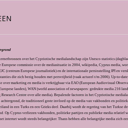
EEN
ergrond
ernetbronnen over het Cypriotische medialandschap zijn Unesco statistics (dagbl
e Europese commissie over de mediasituatie in 2004, wikipedia, Cyprus media, wor
EJC (centrum Europese journalistiek) en de internationale persinstelling IPI en ver
stanties die zich bezig houden met persvrijheid (vaak actueel t/m 2006). Up-to-date
ie over marketing en media is verkrijgbaar via EAO (European Audiovisual Observa
Europese landen), WAN (world association of newspapers: gedrukte media 216 la
 Research Centre over alle media). Bepalende factoren in het Cypriotische medial
 achtergrond, de traditioneel grote invloed op de media van vakbonden en politiek
eiland in een Turks en een Grieks deel. Daarbij wordt de regering van het Turkse d
nd. Op Cyprus verliezen vakbonden, politieke partijen en publieke media relatief w
et internet wordt steeds belangrijker. Thans hebben alle belangrijke media zich ee