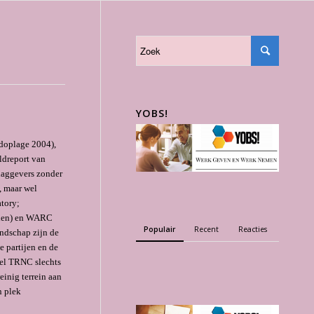
YOBS!
adoplage 2004),
ldreport van
slaggevers zonder
, maar wel
tory;
nden) en WARC
Populair
Recent
Reacties
andschap zijn de
e partijen en de
eel TRNC slechts
einig terrein aan
n plek