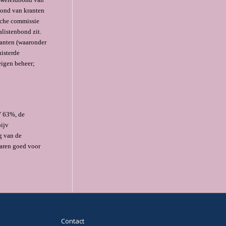
bond van kranten
sche commissie
listenbond zit.
ranten (waaronder
uisterde
eigen beheer;
V 63%, de
ijv
g van de
aren goed voor
Contact