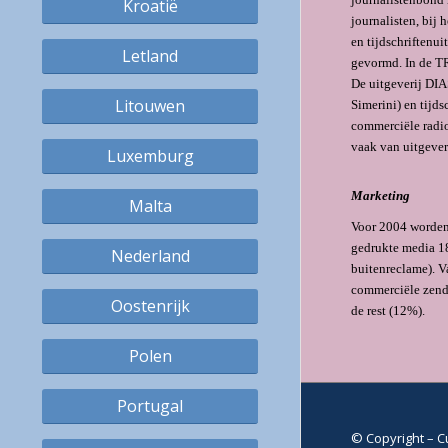
Kroatië
journalisten, bij
en tijdschriftenu
Letland
gevormd. In de TR
De uitgeverij DIA
Litouwen
Simerini) en tijd
commerciële radio
vaak van uitgever
Luxemburg
Marketing
Malta
Voor 2004 worden
gedrukte media 18
Nederland
buitenreclame). 
commerciële zend
Oostenrijk
de rest (12%).
Polen
Portugal
© Copyright – C