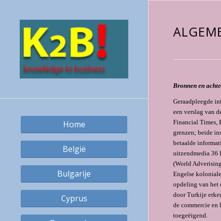
ALGEM
Bronnen en acht
Geraadpleegde int
een verslag van d
Financial Times, 
Home
grenzen; beide in
betaalde informat
België
uitzendmedia 36 
(World Adverising
Bulgarije
Engelse koloniale
opdeling van het 
door Turkije erke
Cyprus
de commercie en h
toegeëigend.