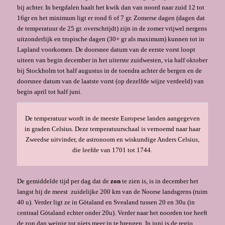
bij achter. In bergdalen haalt het kwik dan van noord naar zuid 12 tot
16gr en het minimum ligt er rond 6 of 7 gr. Zomerse dagen (dagen dat
de temperatuur de 25 gr. overschrijdt) zijn in de zomer vrijwel nergens
uitzonderlijk en tropische dagen (30+ gr als maximum) kunnen tot in
Lapland voorkomen. De doorsnee datum van de eerste vorst loopt
uiteen van begin december in het uiterste zuidwesten, via half oktober
bij Stockholm tot half augustus in de toendra achter de bergen en de
doorsnee datum van de laatste vorst (op dezelfde wijze verdeeld) van
begin april tot half juni.
De temperatuur wordt in de meeste Europese landen aangegeven
in graden Celsius. Deze temperatuurschaal is vernoemd naar haar
Zweedse uitvinder, de astronoom en wiskundige Anders Celsius,
die leefde van 1701 tot 1744.
De gemiddelde tijd per dag dat de
zon
te zien is, is in december het
langst bij de meest zuidelijke 200 km van de Noorse landsgrens (ruim
40 u). Verder ligt ze in Götaland en Svealand tussen 20 en 30u (in
centraal Götaland echter onder 20u). Verder naar het noorden toe heeft
de zon dan weinig tot niets meer in te brengen. In juni is de regio