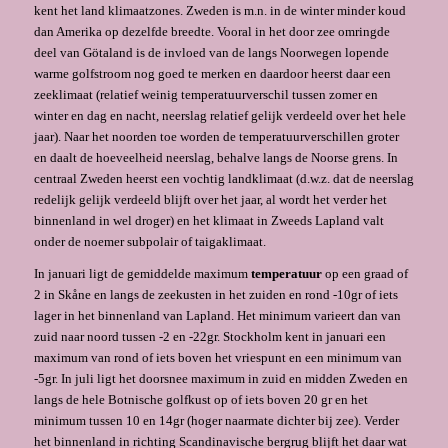
kent het land klimaatzones. Zweden is m.n. in de winter minder koud
dan Amerika op dezelfde breedte. Vooral in het door zee omringde
deel van Götaland is de invloed van de langs Noorwegen lopende
warme golfstroom nog goed te merken en daardoor heerst daar een
zeeklimaat (relatief weinig temperatuurverschil tussen zomer en
winter en dag en nacht, neerslag relatief gelijk verdeeld over het hele
jaar). Naar het noorden toe worden de temperatuurverschillen groter
en daalt de hoeveelheid neerslag, behalve langs de Noorse grens. In
centraal Zweden heerst een vochtig landklimaat (d.w.z. dat de neerslag
redelijk gelijk verdeeld blijft over het jaar, al wordt het verder het
binnenland in wel droger) en het klimaat in Zweeds Lapland valt
onder de noemer subpolair of taigaklimaat.
In januari ligt de gemiddelde maximum
temperatuur
op een graad of
2 in Skåne en langs de zeekusten in het zuiden en rond -10gr of iets
lager in het binnenland van Lapland. Het minimum varieert dan van
zuid naar noord tussen -2 en -22gr. Stockholm kent in januari een
maximum van rond of iets boven het vriespunt en een minimum van
-5gr. In juli ligt het doorsnee maximum in zuid en midden Zweden en
langs de hele Botnische golfkust op of iets boven 20 gr en het
minimum tussen 10 en 14gr (hoger naarmate dichter bij zee). Verder
het binnenland in richting Scandinavische bergrug blijft het daar wat