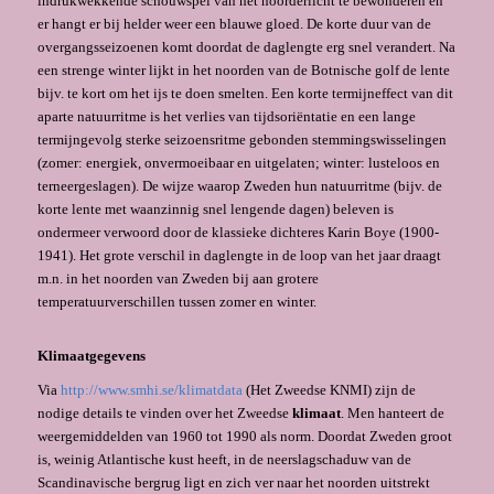
indrukwekkende schouwspel van het noorderlicht te bewonderen en
er hangt er bij helder weer een blauwe gloed. De korte duur van de
overgangsseizoenen komt doordat de daglengte erg snel verandert. Na
een strenge winter lijkt in het noorden van de Botnische golf de lente
bijv. te kort om het ijs te doen smelten. Een korte termijneffect van dit
aparte natuurritme is het verlies van tijdsoriëntatie en een lange
termijngevolg sterke sei­zoensritme gebonden stemmingswisselingen
(zomer: energiek, onvermoeibaar en uit­gelaten; winter: lusteloos en
terneergeslagen). De wijze waarop Zweden hun natuur­ritme (bijv. de
korte lente met waanzinnig snel lengende dagen) beleven is
ondermeer verwoord door de klassieke dichteres Karin Boye (1900-
1941). Het grote verschil in daglengte in de loop van het jaar draagt
m.n. in het noorden van Zweden bij aan grotere
temperatuurverschillen tussen zomer en winter.
Klimaatgegevens
Via
http://www.smhi.se/klimatdata
(Het Zweedse KNMI) zijn de
nodige details te vinden over het Zweedse
klimaat
. Men hanteert de
weergemiddelden van 1960 tot 1990 als norm. Doordat Zweden groot
is, weinig Atlantische kust heeft, in de neerslagschaduw van de
Scandinavische bergrug ligt en zich ver naar het noorden uitstrekt