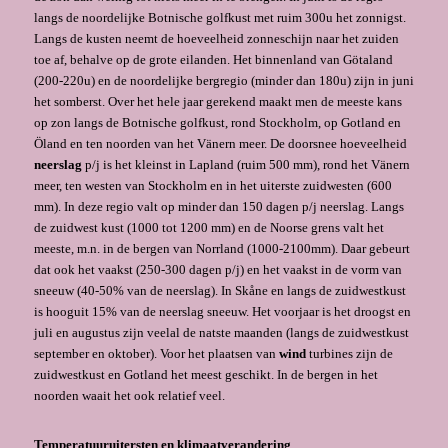
langs de noordelijke Botnische golfkust met ruim 300u het zonnigst.
Langs de kusten neemt de hoeveelheid zonneschijn naar het zuiden
toe af, behalve op de grote eilanden. Het binnenland van Götaland
(200-220u) en de noordelijke bergregio (minder dan 180u) zijn in juni
het somberst. Over het hele jaar gerekend maakt men de meeste kans
op zon langs de Botnische golfkust, rond Stockholm, op Gotland en
Öland en ten noorden van het Vänern meer. De doorsnee hoeveelheid
neerslag
p/j is het kleinst in Lapland (ruim 500 mm), rond het Vänern
meer, ten westen van Stockholm en in het uiterste zuidwesten (600
mm). In deze regio valt op minder dan 150 dagen p/j neerslag. Langs
de zuidwest kust (1000 tot 1200 mm) en de Noorse grens valt het
meeste, m.n. in de bergen van Norrland (1000-2100mm). Daar gebeurt
dat ook het vaakst (250-300 dagen p/j) en het vaakst in de vorm van
sneeuw (40-50% van de neerslag). In Skåne en langs de zuidwestkust
is hooguit 15% van de neerslag sneeuw. Het voorjaar is het droogst en
juli en augustus zijn veelal de natste maanden (langs de zuidwestkust
september en oktober). Voor het plaatsen van
wind
turbines zijn de
zuidwestkust en Gotland het meest geschikt. In de bergen in het
noorden waait het ook relatief veel.
Temperatuuruitersten en klimaatverandering