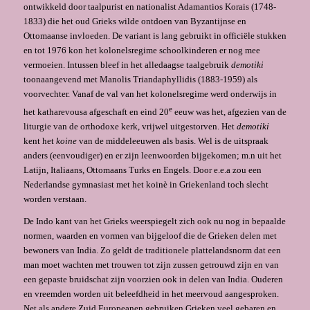
ontwikkeld door taalpurist en nationalist Adamantios Korais (1748-
1833) die het oud Grieks wilde ontdoen van Byzantijnse en
Ottomaanse invloeden. De variant is lang gebruikt in officiële stukken
en tot 1976 kon het kolonels­regime schoolkinderen er nog mee
vermoeien. Intussen bleef in het alledaagse taalgebruik
demotiki
toonaangevend met Manolis Triandaphyllidis (1883-1959) als
voorvechter. Vanaf de val van het kolonelsregime werd onderwijs in
e
het katharevousa afgeschaft en eind 20
eeuw was het, afgezien van de
liturgie van de orthodoxe kerk, vrijwel uitgestorven. Het
demotiki
kent het
koine
van de middeleeuwen als basis. Wel is de uitspraak
anders (eenvoudiger) en er zijn leenwoorden bijgekomen; m.n uit het
Latijn, Italiaans, Ottomaans Turks en Engels. Door e.e.a zou een
Nederlandse gymnasiast met het koinè in Griekenland toch slecht
worden verstaan.
De Indo kant van het Grieks weerspiegelt zich ook nu nog in bepaalde
normen, waarden en vormen van bijgeloof die de Grieken delen met
bewoners van India. Zo geldt de traditionele plattelandsnorm dat een
man moet wachten met trouwen tot zijn zussen getrouwd zijn en van
een gepaste bruidschat zijn voorzien ook in delen van India. Ouderen
en vreemden worden uit beleefdheid in het meervoud aangesproken.
Net als andere Zuid Europeanen gebruiken Grieken veel gebaren en