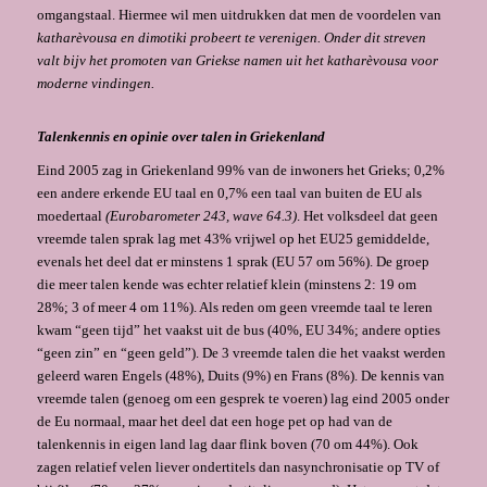
omgangstaal. Hiermee wil men uitdrukken dat men de voordelen van
katharèvousa
en
dimotiki
probeert te verenigen. Onder dit streven
valt bijv het promoten van Griekse namen uit het
katharèvousa
voor
moderne vindingen.
Talenkennis en opinie over talen in Griekenland
Eind 2005 zag in Griekenland 99% van de inwoners het Grieks; 0,2%
een andere erkende EU taal en 0,7% een taal van buiten de EU als
moedertaal
(Eurobarometer 243, wave 64.3)
. Het volksdeel dat geen
vreemde talen sprak lag met 43% vrijwel op het EU25 gemiddelde,
evenals het deel dat er minstens 1 sprak (EU 57 om 56%). De groep
die meer talen kende was echter relatief klein (minstens 2: 19 om
28%; 3 of meer 4 om 11%). Als reden om geen vreemde taal te leren
kwam “geen tijd” het vaakst uit de bus (40%, EU 34%; andere opties
“geen zin” en “geen geld”). De 3 vreemde talen die het vaakst werden
geleerd waren Engels (48%), Duits (9%) en Frans (8%). De kennis van
vreemde talen (genoeg om een gesprek te voeren) lag eind 2005 onder
de Eu normaal, maar het deel dat een hoge pet op had van de
talenkennis in eigen land lag daar flink boven (70 om 44%). Ook
zagen relatief velen liever ondertitels dan nasynchronisatie op TV of