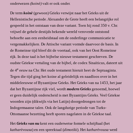
onderwezen
(koinè)
valt er ook onder.
De term
koinè
(gewoon) Grieks verwijst naar het Grieks uit de
Hellenistische periode. Alexander de Grote heeft een belangrijke rol
gespeeld in het ontstaan van deze variant. Toen hij rond 350 v. Chr.
vrijwel de gehele destijds bekende wereld veroverde ontstond
behoefte aan een eenheidstaal om de onderlinge communicatie te
vergemakkelijken. De Attische variant vormde daarvoor de basis. In
de Romeinse tijd bleef dit de voertaal, ook van het Oost Romeinse
rijk. In deze taal is het bijbelse nieuwe testament geschreven. De
oudste Griekse vertaling van de bijbel, de codex Sinaïticus, dateert uit
e
de 4
eeuw na Chr. Het oude testament hieruit heet de Septuaginta.
Tegen die tijd ging het koine al geleidelijk en naadloos over in het
middeleeuwse of Byzantijnse Grieks. Het Grieks van na 1453, het jaar
dat het Byzantijnse rijk viel, wordt
modern Grieks
genoemd, hoewel
er geen duidelijk onderscheid is met Byzantijns Grieks. Veel Griekse
woorden zijn (dikwijls via het Latijn) doorgedrongen tot de
Indogermaanse talen. Ook de langdu­rige periode van Turks-
Ottomaanse bezetting heeft sporen nagelaten in de Griekse taal.
Het
Grieks van nu
kent een ouderwetse formele schrijftaal (het
katharèvousa
) en een spreektaal (
dimotiki
). Het
katharèvousa
werd