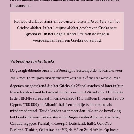
lichaamstaal.
Het woord alfabet stamt uit de eerste 2 letters
alfa
en
bèta
van het
Griekse alfabet. In het Latijnse alfabet geschreven Grieks heet
“greeklish”
in het Engels. Rond 12% van de Engelse
woordenschat heeft een Griekse oorsprong.
Verbreiding van het Grieks
De gezaghebbende bron
the Ethnologue
bestempelde het Grieks voor
e
2007 met 15 miljoen moedertaalsprekers als 57
taal ter wereld. Met
e
degenen meegerekend die het Grieks als 2
taal spreken of later in hun
leven leerden komt het aantal sprekers uit rond 24 miljoen. Het Grieks
is de officiële spreektaal in Griekenland (11,3 miljoen inwoners) en op
Cyprus (700.000). In Albanië, Italië en Turkije is het erkend als
minderhedentaal. Tot de landen waar meer dan 1% van de bevolking
het Grieks beheerst rekent
the Ethnologue
verder Albanië, Australië,
Canada, Egypte, Frankrijk, Georgië, Duitsland, Italië, Oekraïne,
Rusland, Turkije, Oekraïne, het VK, de VS en Zuid Afrika. Op basis