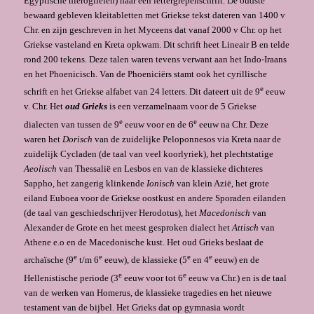
Egyptische hiërogliefen) naar een lettergrepenschrift. De oudste
bewaard gebleven kleitabletten met Griekse tekst dateren van 1400 v
Chr. en zijn geschreven in het Myceens dat vanaf 2000 v Chr. op het
Griekse vasteland en Kreta opkwam. Dit schrift heet Lineair B en telde
rond 200 tekens. Deze talen waren tevens verwant aan het Indo-Iraans
en het Phoenicisch. Van de Phoeniciërs stamt ook het cyrillische
e
schrift en het Griekse alfabet van 24 letters. Dit dateert uit de 9
eeuw
v. Chr. Het
oud Grieks
is een verzamelnaam voor de 5 Griekse
e
e
dialecten van tussen de 9
eeuw voor en de 6
eeuw na Chr. Deze
waren het
Dorisch
van de zuidelijke Peloponnesos via Kreta naar de
zuidelijk Cycladen (de taal van veel koorlyriek), het plechtstatige
Aeolisch
van Thessalië en Lesbos en van de klassieke dichteres
Sappho, het zangerig klinkende
Ionisch
van klein Azië, het grote
eiland Euboea voor de Griekse oostkust en andere Sporaden eilanden
(de taal van geschiedschrijver Herodotus), het
Macedonisch
van
Alexander de Grote en het meest gesproken dialect het
Attisch
van
Athene e.o en de Macedonische kust. Het oud Grieks beslaat de
e
e
e
e
archaïsche (9
t/m 6
eeuw), de klassieke (5
en 4
eeuw) en de
e
e
Hellenistische periode (3
eeuw voor tot 6
eeuw va Chr.) en is de taal
van de werken van Homerus, de klassieke tragedies en het nieuwe
testament van de bijbel. Het Grieks dat op gymnasia wordt