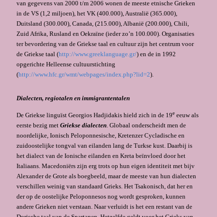
van gegevens van 2000 t/m 2006 wonen de meeste etnische Grieken
in de VS (1,2 miljoen), het VK (400.000), Australië (365.000),
Duitsland (300.000), Canada, (215.000), Albanië (200.000), Chili,
Zuid Afrika, Rusland en Oekraïne (ieder zo’n 100.000). Organisaties
ter bevordering van de Griekse taal en cultuur zijn het centrum voor
de Griekse taal (
http://www.greeklanguage.gr/
) en de in 1992
opgerichte Helleense cultuurstichting
(
http://www.hfc.gr/wmt/webpages/index.php?lid=2
).
Dialecten, regiotalen en immigrantentalen
e
De Griekse linguïst Georgios Hadjidakis hield zich in de 19
eeuw als
eerste bezig met
Griekse dialecten
. Globaal onderscheidt men de
noordelijke, Ionisch Peloponnesische, Kretenzer Cycladische en
zuidoostelijke tongval van eilanden lang de Turkse kust. Daarbij is
het dialect van de Ionische eilanden en Kreta beïnvloed door het
Italiaans. Macedoniërs zijn erg trots op hun eigen identiteit met bijv
Alexander de Grote als boegbeeld, maar de meeste van hun dialecten
verschillen weinig van standaard Grieks. Het Tsakonisch, dat her en
der op de oostelijke Peloponnesos nog wordt gesproken, kunnen
andere Grieken niet verstaan. Naar verluidt is het een restant van de
Dorische taal van de Spartanen. Hetzelfde geldt voor het Grieks van