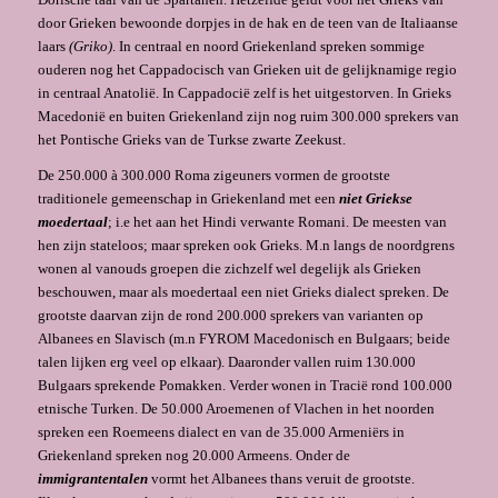
door Grieken bewoonde dorpjes in de hak en de teen van de Italiaanse
laars
(Griko)
. In centraal en noord Griekenland spreken sommige
ouderen nog het Cappadocisch van Grieken uit de gelijknamige regio
in centraal Anatolië. In Cappadocië zelf is het uitgestorven. In Grieks
Macedonië en buiten Griekenland zijn nog ruim 300.000 sprekers van
het Pontische Grieks van de Turkse zwarte Zeekust.
De 250.000 à 300.000 Roma zigeuners vormen de grootste
traditionele gemeenschap in Griekenland met een
niet Griekse
moedertaal
; i.e het aan het Hindi verwante Romani. De meesten van
hen zijn stateloos; maar spreken ook Grieks. M.n langs de noordgrens
wonen al vanouds groepen die zichzelf wel degelijk als Grieken
beschouwen, maar als moedertaal een niet Grieks dialect spreken. De
grootste daarvan zijn de rond 200.000 sprekers van varianten op
Albanees en Slavisch (m.n FYROM Macedonisch en Bulgaars; beide
talen lijken erg veel op elkaar). Daaronder vallen ruim 130.000
Bulgaars sprekende Pomakken. Verder wonen in Tracië rond 100.000
etnische Turken. De 50.000 Aroemenen of Vlachen in het noorden
spreken een Roemeens dialect en van de 35.000 Armeniërs in
Griekenland spreken nog 20.000 Armeens. Onder de
immigrantentalen
vormt het Albanees thans veruit de grootste.