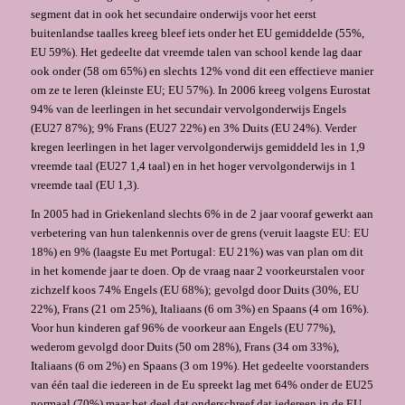
segment dat in ook het secundaire onderwijs voor het eerst
buitenlandse taalles kreeg bleef iets onder het EU gemiddelde (55%,
EU 59%). Het gedeelte dat vreemde talen van school kende lag daar
ook onder (58 om 65%) en slechts 12% vond dit een effectieve manier
om ze te leren (kleinste EU; EU 57%). In 2006 kreeg volgens Eurostat
94% van de leerlingen in het secundair vervolgonderwijs Engels
(EU27 87%); 9% Frans (EU27 22%) en 3% Duits (EU 24%). Verder
kregen leerlingen in het lager vervolgonderwijs gemiddeld les in 1,9
vreemde taal (EU27 1,4 taal) en in het hoger vervolgonderwijs in 1
vreemde taal (EU 1,3).
In 2005 had in Griekenland slechts 6% in de 2 jaar vooraf gewerkt aan
verbetering van hun talenkennis over de grens (veruit laagste EU: EU
18%) en 9% (laagste Eu met Portugal: EU 21%) was van plan om dit
in het komende jaar te doen. Op de vraag naar 2 voorkeurstalen voor
zichzelf koos 74% Engels (EU 68%); gevolgd door Duits (30%, EU
22%), Frans (21 om 25%), Italiaans (6 om 3%) en Spaans (4 om 16%).
Voor hun kinderen gaf 96% de voorkeur aan Engels (EU 77%),
wederom gevolgd door Duits (50 om 28%), Frans (34 om 33%),
Italiaans (6 om 2%) en Spaans (3 om 19%). Het gedeelte voorstanders
van één taal die iedereen in de Eu spreekt lag met 64% onder de EU25
normaal (70%) maar het deel dat onderschreef dat iedereen in de EU