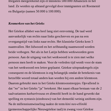
Illegalen meegerekend zijn er minstens 500.000 Albanezen in het
land. Ze worden op afstand gevolgd door immigranten uit Roemenië
en Bulgarije (samen 50.000 à 100.000).
Kenmerken van het Grieks
Het Griekse alfabet was heel lang niet eenvormig. De taal werd
aanvankelijk van rechts naar links geschreven en pas na een
overgangstijd van links naar rechts. Het klassieke Grieks kent 5
naamvallen. Het lidwoord en het zelfstandig naamwoord worden
beide verbogen. Net als in het Latijn hebben werkwoorden geen
persoon. Aan de uitgang van het werkwoord is te zien met welke
persoon men heeft te maken. Voor de verleden tijd wordt voor de stam
van het werkwoord een letter geplaatst. Griekse uitspraakregels zijn
consequent en de klemtoon is erg belangrijk omdat de betekenis van
hetzelfde woord totaal anders kan worden bij een andere klemtoon.
Daarom gebruikt men in het Grieks klemtoonstreepjes. Opvallend is
dat “
ne
” in het Grieks “ja” betekent. Het naast elkaar bestaan van de 2
taalvarianten
katharèvousa
en
dimotikì
heeft in de hand gewerkt dat
spelling en syntaxis (zinsbouw) van het demotikì weinig uniform zijn.
Na de millenniumwisseling raakte de term
kini neo-ellinikì
(gemeenschappelijke Nieuwgriekse taal) in zwang voor Griekse