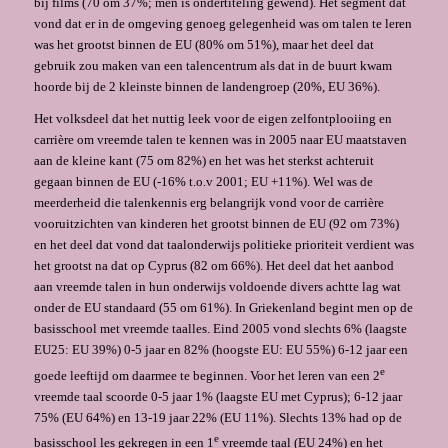
bij films (70 om 37%; men is ondertiteling gewend). Het segment dat
vond dat er in de omgeving genoeg gelegenheid was om talen te leren
was het grootst binnen de EU (80% om 51%), maar het deel dat
gebruik zou maken van een talencentrum als dat in de buurt kwam
hoorde bij de 2 kleinste binnen de landengroep (20%, EU 36%).
Het volksdeel dat het nuttig leek voor de eigen zelfontplooiing en
carrière om vreemde talen te kennen was in 2005 naar EU maatstaven
aan de kleine kant (75 om 82%) en het was het sterkst achteruit
gegaan binnen de EU (-16% t.o.v 2001; EU +11%). Wel was de
meerderheid die talenkennis erg belangrijk vond voor de carrière
vooruitzichten van kinderen het grootst binnen de EU (92 om 73%)
en het deel dat vond dat taalonderwijs politieke prioriteit verdient was
het grootst na dat op Cyprus (82 om 66%). Het deel dat het aanbod
aan vreemde talen in hun onderwijs voldoende divers achtte lag wat
onder de EU standaard (55 om 61%). In Griekenland begint men op de
basisschool met vreemde taalles. Eind 2005 vond slechts 6% (laagste
EU25: EU 39%) 0-5 jaar en 82% (hoogste EU: EU 55%) 6-12 jaar een
e
goede leeftijd om daarmee te beginnen. Voor het leren van een 2
vreemde taal scoorde 0-5 jaar 1% (laagste EU met Cyprus); 6-12 jaar
75% (EU 64%) en 13-19 jaar 22% (EU 11%). Slechts 13% had op de
e
basisschool les gekregen in een 1
vreemde taal (EU 24%) en het